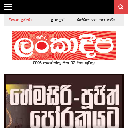
ආමාත්‍ය මණ්ඩලයට යොමු කළා‘‘
එසැණ පුවත් :
|
බන්ධනාගාර නව මාධ්‍ය ප්‍රකාශක ස
නි තිබීමෙන් දුරකතන කණුවලට දැඩි හානි
|
පහේ කඩඉම ආරම්භ ව
2026 අගෝස්තු මස 02 වන ඉරිදා