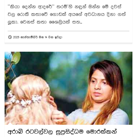
’’කියා දෙන්න ආදරේ’’ තරම්’හි නඳුන් ඔන්න මේ දවස්
වල රොකී කතාවේ ගොඩක් අයගේ අවධානය දිනා ගත්
ලූකා. වෙනස් කතා ශෛලියක් සහ...
2025 සැප්තැම්බර් මස 14 වන ඉරිදා
අරාබි රටවල්වල සුප්‍රසිද්ධම මොරක්කන්