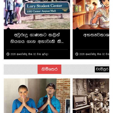
අවුරුදු ගාණකට කලින්
අභත්‍යවකාශයෙ
නියගය ගැන අනාවැකි කී...
2026 අගෝස්තු මස 02 වන ඉරිදා
2026 අගෝස්තු මස 02 වන ඉ
නිම්තෙර
වැඩිපුර