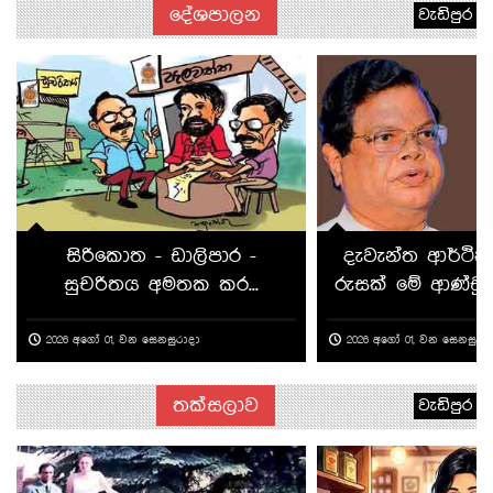
දේශපාලන
වැඩිපුර
සිරිකොත - ඩාලිපාර -
දැවැන්ත ආර්ථි
සුචරිතය අමතක කර...
රුසක් මේ ආණ්ඩුවට
2026 අගෝ 01, වන සෙනසුරාදා
2026 අගෝ 01, වන සෙනසුරා
තක්සලාව
වැඩිපුර