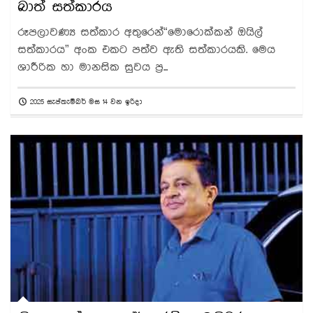
බාත් සත්කාරය
රූපලාවණ්‍ය සත්කාර අතුරෙන්“මොරොක්කන් ඔයිල්
සත්කාරය” අංක එකට පත්ව ඇති සත්කාරයකි. මෙය
ශාරීරික හා මානසික සුවය ප්‍ර...
2025 සැප්තැම්බර් මස 14 වන ඉරිදා