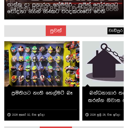
පාස්කු දා ප්‍රහාරය: හේමසිරි - පූජිත් පෝරකයට
චෝදනා 855න් 854කට වරදකරුවෝ වෙති
පුවත්
වැඩිපුර
ප්‍රමිතියට නැති හෙල්මට් බෑ
බන්ධනාගාර තද
කරන්න නිවාස අඩ
2026 අගෝ 02, වන ඉරිදා
2026 ජුලි 26, වන ඉරිදා