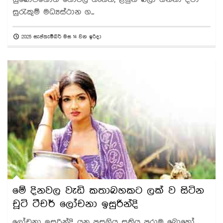
සුරැකුම් මධ්‍යස්ථාන ග...
2025 සැප්තැම්බර් මස 14 වන ඉරිදා
මේ දිනවල වැඩි කතාබහකට ලක් ව සිටින
චූටි ටීචර් ලෝචනා ඉසුරින්දි
ලෝචනා ඉසුරින්දි යනු පසුගිය සතිය පුරාම බොහෝ