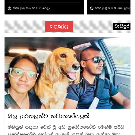
2026 ජුලි මස 26 වන ඉරිදා
2026 ජුලි මස 19 වන ඉරිදා
සඳැල්ල
වැඩිපුර
බලු සුරතලුන්ට නවාතැන්පළක්
මිනිසුන් සඳහා වෙන් වූ අධි සුඛෝපභෝගී මෙන්ම අර්ධ
සුඛෝපභෝගී හෝටල් ගැනත්, ළමුන් බලා ගන්නා දිවා