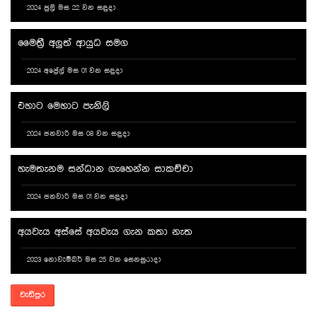
2024 ජුලි මස 22 වන සඳුදා
මෛත්‍රී අලුත් ආයුධ සමග
2024 අප්‍රේල් මස 01 වන සඳුදා
එහාට මෙහාට පැනිලි
2024 ජනවාරි මස 08 වන සඳුදා
හැමතැනම සන්ධාන ගැහෙන්න සාකච්චා
2024 ජනවාරි මස 01 වන සඳුදා
අයවැය අස්සේ අයවැය ගැන කතා නැත
2023 නොවැම්බර් මස 25 වන සෙනසුරාදා
වැඩිපුර