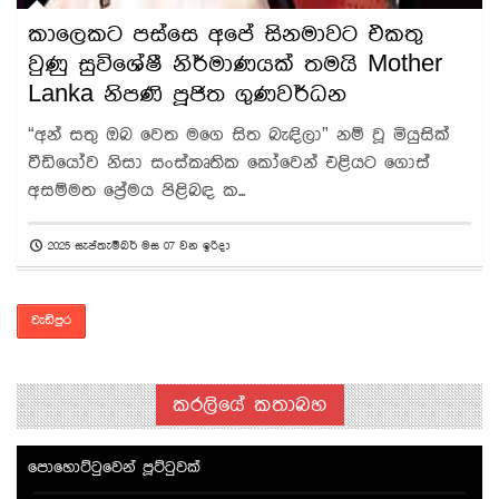
කාලෙකට පස්සෙ අපේ සිනමාවට එකතු
වුණු සුවිශේෂී නිර්මාණයක් තමයි Mother
Lanka නිපණි පූජිත ගුණවර්ධන
“අන් සතු ඔබ වෙත මගෙ සිත බැඳිලා” නම් වූ මියුසික්
වීඩියෝව නිසා සංස්කෘතික කෝවෙන් එළියට ගොස්
අසම්මත ප්‍රේමය පිළිබඳ ක...
2025 සැප්තැම්බර් මස 07 වන ඉරිදා
වැඩිපුර
කරලියේ කතාබහ
පොහොට්ටුවෙන් පූට්ටුවක්