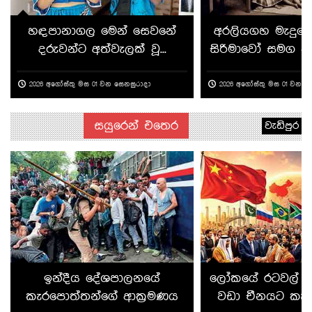
හඳපානාගල මෙන් සෙවනේ
අරලියගහ මැදුරේ
දරුවන්ට අත්වැලක් වූ...
සිරිමාවෝ සමග කත
2026 අගෝස්තු මස 01 වන සෙනසුරාදා
2026 අගෝස්තු මස 01 වන ස
සයුරෙන් එතෙර
වැඩිපුර
ඉන්දීය දේශපාලනයේ
ලෝකයේ රටවල් ඇ
කැරපොත්තන්ගේ ආක්‍රමණය
වඩා චීනයට කැම