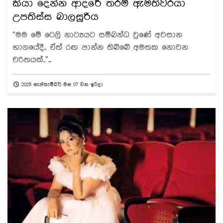
කියා දෙන්න ආදරේ තරම් ඇමතිවරයා
උපතිස්ස බාලසූරිය
“මම මේ ටෙලි නාට්‍යයට සම්බන්ධ වුණේ අවසාන
භාගයේදී.. ඒත් රඟ පාන්න තිබ්බේ අමතක නොවන
චරිතයක්..”...
2025 සැප්තැම්බර් මස 07 වන ඉරිදා