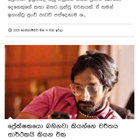
දෙනෙකුගේ කතා බහට ලක්වූ චරිතයක්. ඒ තමන්
ඉගැන්වූ පුංචි පැටව් පස්දෙනාම ශ...
2025 සැප්තැම්බර් මස 14 වන ඉරිදා
ප්‍රේක්ෂකයො බනිනවා කියන්නෙ චරිතය
සාර්ථකයි කියන එක