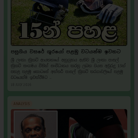
පසුගිය වසරේ ශූරයෝ පළමු වටයන්ම ඉවතට
ශ්‍රී ලංකා ක්‍රිකට් ආයතනයේ අනුග්‍රහය ඇතිව ශ්‍රී ලංකා පාසල්
ක්‍රිකට් සංගමය විසින් සංවිධානය කරනු ලබන වයස අවුරුදු 15න්
පහළ පළමු කොටසේ අන්තර් පාසල් ක්‍රිකට් තරගාවලියේ පළමු
වටයෙන්ම ඉවත්වීමට ..
18 JULY 2026
ANALYSIS