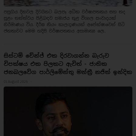
​පසුගිය දිනවල දිවයිනට බලපෑ අධික වර්ෂාපතනය සහ තද
සුළං තත්ත්වය පිළිබඳව සමාජය තුළ විශාල සංවාදයක්
නිර්මාණය විය. දීර්ඝ නියං කාලගුණයක් අපේක්ෂාවෙන් සිටි
ජනතාවට මෙම හදිසි වර්ෂාපතනය අසාමාන්‍ය ලෙ..
සිස්ටම් චේන්ජ් එක දිරවාගන්න බැරුව
විපක්ෂය එක පිලකට ඇවිත් - ජාතික
ජනබලවේග පාර්ලිමේන්තු මන්ත්‍රී නජිත් ඉන්දික
01 August 2026 ·