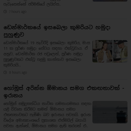
පැවැසෙන්නේ ජර්මනියේ ලයිප්ස..
7 hours ago
ඩෙන්මාර්කයේ ඉසබෙලා කුමරියට හමුදා
පුහුණුව
ඩෙන්මාර්කයේ 19 හැවිරිදි ඉසබෙලා කුමරිය, මාස
11 ක පූර්ණ හමුදා සේවය සඳහා එක්වූවාය. ඒ
අනුව, ඩෙන්මාර්ක රජ පවුලෙන්, පූර්ණ හමුදා
පුහුණුවකට එක්වූ පළමු කාන්තාව ඉසබෙලා
කුමරියයි...
8 hours ago
හෝමූස් අරින්න ඕමානය සමග එකඟතාවක් -
ඉරානය
හෝමුස් සමුද්‍රසන්ධිය නාවික ගමනාගමනය සඳහා
යළි විවෘත කිරීමට කමන් ඕමානය සමග
එකඟතාවකට පැමිණි බව ඉරානය පවසයි. ඉරාන
විදේශ අමාත්‍යාංශයේ ප්‍රකාශක එස්මයිල් බගායි
පවසා ඇත්තේ, ඕමානය සමග ඇති කරගත් එ..