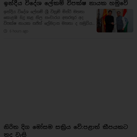
ඉන්දීය විදේශ ලේකම් විපක්ෂ නායක හමුවේ
ඉන්දීය විදේශ ලේකම් ශ්‍රී වික්‍රම් මිස්රි මහතා
කොළඹ සිදු කළ නිල සංචාරය අතරතුර අද
විපක්ෂ නායක සජිත් ප්‍රේමදාස මහතා ද හමුවිය...
6 hours ago
නිරිත දිග මෝසම සක්‍රිය වේ:පළාත් කීපයකට
තද වැසි