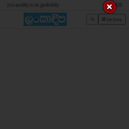
2026 අගෝස්තු 06 වන බ්‍රහස්පතින්දා
Sections