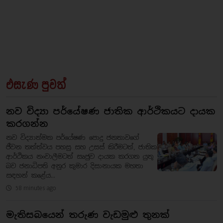
එසැණ පුවත්
නව විද්‍යා පර්යේෂණ ජාතික ආර්ථිකයට දායක
කරගන්න
නව විද්‍යාත්මක පර්යේෂණ පොදු ජනතාවගේ
ජීවන තත්ත්වය පහසු සහ උසස් කිරීමටත්, ජාතික
ආර්ථිකය නංවාලීමටත් සෘජුව දායක කරගත යුතු
බව ජනාධිපති අනුර කුමාර දිසානායක මහතා
සඳහන් කළේය...
58 minutes ago
මැතිසබයෙන් තරුණ වැඩමුළු තුනක්