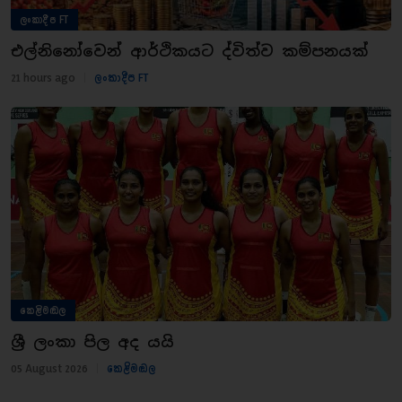
ලංකාදීප FT
එල්නිනෝවෙන් ආර්ථිකයට ද්විත්ව කම්පනයක්
21 hours ago
|
ලංකාදීප FT
කෙළිමඬල
ශ්‍රී ලංකා පිල අද යයි
05 August 2026
|
කෙළිමඬල