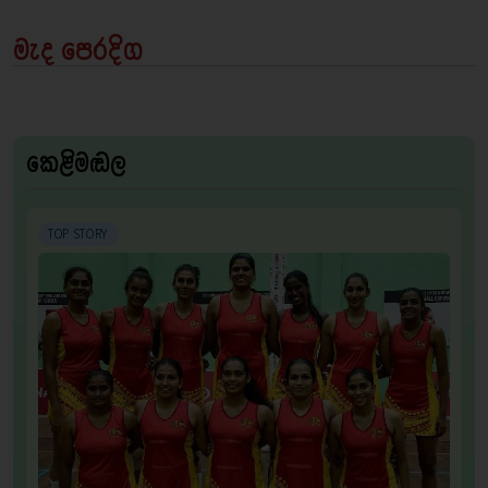
මැද පෙරදිග
කෙළිමඬල
TOP STORY