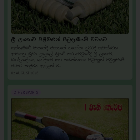
ශ්‍රී ලංකාව පිළිමළුන් පිටුදැකීමේ වටයට
සැප්තැම්බර් මාසයේදී ජපානයේ නගෝයා නුවරදී පැවැත්වෙන
ආසියානු ක්‍රීඩා උළෙලේ ක්‍රිකට් තරගාවලියේදී ශ්‍රී ලංකාව,
බංග්ලාදේශය, ඉන්දියාව සහ පාකිස්තානය පිළිමලුන් පිටුදැකීමේ
වටයට සෘජුවම ඇතුළත් ව..
02 AUGUST 2026
OTHER SPORTS