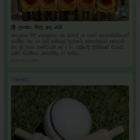
ශ්‍රී ලංකා පිල අද යයි
හොංකොං හිදී සෙනසුරාදා (8) රටවල් 11 කගේ සහභාගිත්වයෙන්
ආරම්භ වන 14 වැනි ආසියානු දැල්පන්දු තරගාවලියට සහභාගි
වන ශ්‍රී ලංකා කණ්ඩායම අද ( 5) රාත්‍රියේදී දිවයිනෙන් පිටත්ව
යාමට නියමිතය. අගෝස්තු 15 වැනිදා..
05 AUGUST 2026
CRICKET