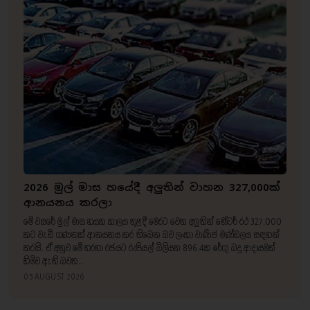
2026 මුල් මාස හයේදී අලුතින් වාහන 327,000ක්
ආනයනය කරලා
මේ වසරේ මුල් මාස හයක කාලය තුළදී මෙරට වෙත අලුතින් මෝටර් රථ 327,000
කට වැඩි ගණනක් ආනයනය කර තිබෙන බව ලංකා වාණිජ මණ්ඩලය සඳහන්
කරයි. ඒ අනුව මේ හරහා රජයට රුපියල් බිලියන 896.4ක රේගු බදු ආදායමක්
හිමිව ඇති බවත..
05 AUGUST 2026