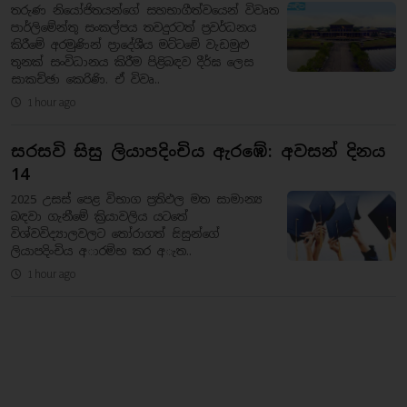
තරුණ නියෝජිතයන්ගේ සහභාගීත්වයෙන් විවෘත
පාර්ලිමේන්තු සංකල්පය තවදුරටත් ප්‍රවර්ධනය
කිරීමේ අරමුණින් ප්‍රාදේශීය මට්ටමේ වැඩමුළු
තුනක් සංවිධානය කිරීම පිළිබඳව දීර්ඝ ලෙස
සාකච්ඡා කෙරිණි. ඒ විවෘ..
1 hour ago
සරසවි සිසු ලියාපදිංචිය ඇරඹේ: අවසන් දිනය
14
2025 උසස් පෙළ විභාග ප්‍රතිඵල මත සාමාන්‍ය
බඳවා ගැනීමේ ක්‍රියාවලිය යටතේ
විශ්වවිද්‍යාලවලට තෝරාගත් සිසුන්ගේ
ලියාපදිංචිය අාරම්භ කර අැත..
1 hour ago