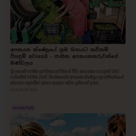
අපනයන ක්ෂේත්‍රයේ ශ්‍රම හිඟයට කඩිනම්
විසඳුම් අවශ්‍යයි - ජාතික අපනයනකරුවන්ගේ
මණ්ඩලය
ශ්‍රී ලංකාවේ පවතින ශ්‍රම හිඟය ආර්ථිකයේ විවිධ අංශ හරහා ගැටලු‍වක් බවට
පත්වෙමින් පවතින බවත්, විශේෂයෙන්ම අපනයන ක්ෂේත්‍රය තුළ කර්මාන්තයේ
අවශ්‍යතා සපුරාලීමට අවශ්‍ය කුසලතා සහිත ශ්‍රමිකයන් ආකර..
05 AUGUST 2026
ව්‍යාපාරික විත්ති