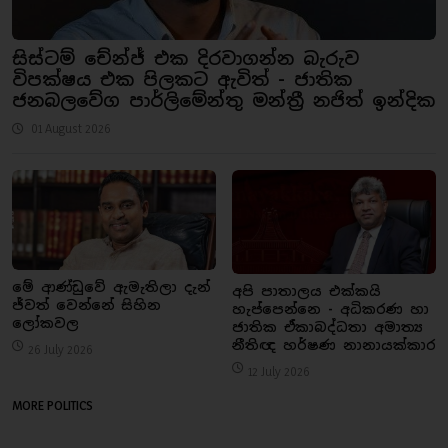
සිස්ටම් චේන්ජ් එක දිරවාගන්න බැරුව
විපක්ෂය එක පිලකට ඇවිත් - ජාතික
ජනබලවේග පාර්ලිමේන්තු මන්ත්‍රී නජිත් ඉන්දික
01 August 2026
මේ ආණ්ඩුවේ ඇමැතිලා දැන්
අපි පාතාලය එක්කයි
ජ්වත් වෙන්නේ සිහින
හැප්පෙන්නෙ - අධිකරණ හා
ලෝකවල
ජාතික ඒකාබද්ධතා අමාත්‍ය
නීතිඥ හර්ෂණ නානායක්කාර
26 July 2026
12 July 2026
MORE POLITICS