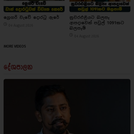
ග්‍රෙගරි වැවේ දොරටු ඇරේ
නුවරඑළියට බලපෑ
ආපදාවෙන් පවුල් 1091කට
04 August 2026
බලපෑම්
04 August 2026
MORE VIDEOS
දේශපාලන