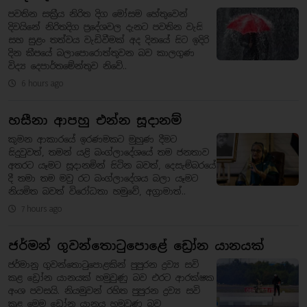
පවතින සක්‍රීය නිරිත දිග මෝසම හේතුවෙන්
දිවයිනේ නිරිතදිග ප්‍රදේශවල දැනට පවතින වැසි
සහ සුළං තත්වය වැඩිවීමක් අද දිනයේ සිට ඉදිරි
දින කීපයේ බලාපොරොත්තුවන බව කාලගුණ
විද්‍ය දෙපාර්තමේන්තුව නිවේ..
6 hours ago
හසීනා ආපහු එන්න සූදානම්
කුමන ආකාරයේ ඉරණමකට මුහුණ දීමට
සිදුවුවත්, තමන් යළි බංග්ලාදේශයේ තම ජනතාව
අතරට යෑමට සූදානමින් සිටින බවත්, දෙසැම්බරයේ
දී තමා තම මවු රට බංග්ලාදේශය බලා යෑමට
නියමිත බවත් විරෝධතා හමුවේ, අග්‍රාමාත්..
7 hours ago
ජර්මන් ගුවන්තොටුපොළේ ඩ්‍රෝන යානයක්
ජර්මානු ගුවන්තොටුපොළකින් පුපුරන ද්‍රව්‍ය සවි
කළ ඩ්‍රෝන යානයක් හමුවුණු බව එරට ආරක්ෂක
අංශ පවසයි. නියමුවන් රහිත පුපුරන ද්‍රව්‍ය සවි
කළ මෙම ඩ්‍රෝන යානය හමුවුණු බව