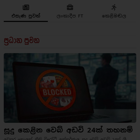
එසැණ පුවත්
ලංකාදීප FT
කෙළිමඬල
ප්‍රධාන පුවත
සූදු කෙළින වෙබ් අඩවි 24ක් තහනම්
අවසර නොලත් නීති විරෝධී අන්තර්ජාල සූදු වෙබ් අඩවි 24ක් ශ්‍රී