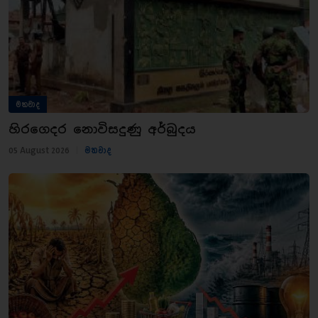
මතවාද
හිරගෙදර නොවිසදුණු අර්බුදය
05 August 2026
|
මතවාද