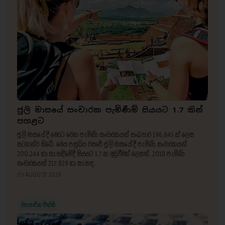
ජූලි මාසයේ සංචාරක පැමිණීම් සියයට 1.7 කින්
පහළට
ජූලි මාසයේදී මෙරට වෙත පැමිණි සංචාරකයන් සංඛ්‍යාව 196,845 ක් ලෙස
සටහන්ව තිබේ. මෙය පසුගිය වසරේ ජූලි මාසයේදී පැමිණි සංචාරකයන්
200,244 හා සැසඳීමේදී සියයට 1.7 ක අඩුවීමක් ලෙසත්, 2018 පැමිණි
සංචාරකයන් 217,829 හා සැසඳ..
05 AUGUST 2026
ව්‍යාපාරික විත්ති