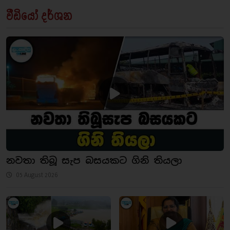
වීඩියෝ දර්ශන
නවතා තිබූ සැප බසයකට ගිනි තියලා
05 August 2026