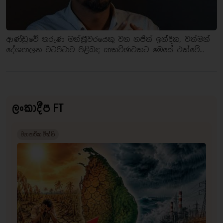
ආණ්ඩුවේ තරුණ මන්ත්‍රීවරයෙකු වන නජිත් ඉන්දික, වත්මන්
දේශපාලන වටපිටාව පිළිබඳ සාකච්ඡාවකට මෙසේ එක්වේ...
ලංකාදීප FT
ව්‍යාපාරික විත්ති