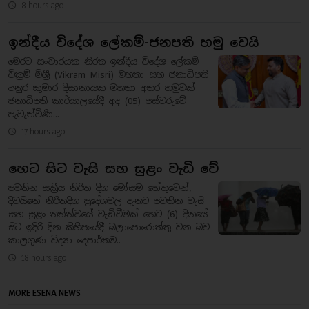
8 hours ago
ඉන්දීය විදේශ ලේකම්-ජනපති හමු වෙයි
මෙරට සංචාරයක නිරත ඉන්දීය විදේශ ලේකම්
වික්‍රම් මිශ්‍රී (Vikram Misri) මහතා සහ ජනාධිපති
අනුර කුමාර දිසානායක මහතා අතර හමුවක්
ජනාධිපති කාර්යාලයේදී අද (05) පස්වරුවේ
පැවැත්විණි...
17 hours ago
හෙට සිට වැසි සහ සුළං වැඩි වේ
පවතින සක්‍රීය නිරිත දිග මෝසම හේතුවෙන්,
දිවයිනේ නිරිතදිග ප්‍රදේශවල දැනට පවතින වැසි
සහ සුළං තත්ත්වයේ වැඩිවීමක් හෙට (6) දිනයේ
සිට ඉදිරි දින කිහිපයේදී බලාපොරොත්තු වන බව
කාලගුණ විද්‍යා දෙපාර්තම..
18 hours ago
MORE ESENA NEWS