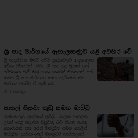
ශ්‍රී පාද මාර්ගයේ ඇහැලකණුව යළි අවහිර වේ
ශ්‍රී පාදස්ථාන මළුව අවට ප්‍රදේශවලට ඇදහැලෙන
අධික වර්ෂාවත් සමග ශ්‍රී පාද කදු මුදුනේ ගල්
පර්වතයෙ වැවි තිබූ ශාක කොටස් කිහිපයක් පස්
සමග ශ්‍රී පාද මාර්ගයට කඩා වැටීමෙන් එම
මාර්ගය අවහිර වී ඇති බව ..
1 hour ago
පාසල් සිසුවා කුඩු සමග මාට්ටු
ගන්නොරුව ප්‍රදේශයේ ප්‍රසිද්ධ බාලක පාසලක
උසස් පෙළ හදාරන සිසුවකු බව කියන අයකු
හෙරොයින් සහ අයිස් මත්ද්‍රව්‍ය සමග පොලිස්
මත්ද්‍රව්‍ය කාර්යාංශයේ මහනුවර කාර්යාලයේ