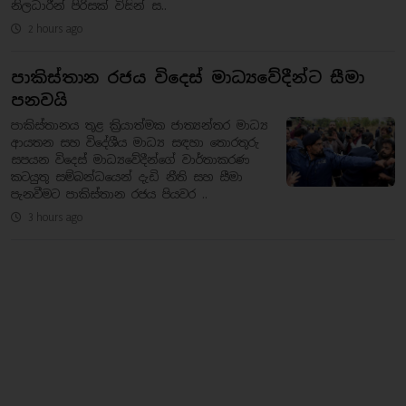
නිලධාරීන් පිරිසක් විසින් ස..
2 hours ago
පාකිස්තාන රජය විදෙස් මාධ්‍යවේදීන්ට සීමා
පනවයි
පාකිස්තානය තුළ ක්‍රියාත්මක ජාත්‍යන්තර මාධ්‍ය
ආයතන සහ විදේශීය මාධ්‍ය සඳහා තොරතුරු
සපයන විදෙස් මාධ්‍යවේදීන්ගේ වාර්තාකරණ
කටයුතු සම්බන්ධයෙන් දැඩි නීති සහ සීමා
පැනවීමට පාකිස්තාන රජය පියවර ..
3 hours ago