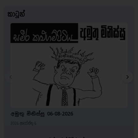
කාටූන්
අමුතු මිනිස්සු 06-08-2026
ප
2026 අගෝස්තු 6
20