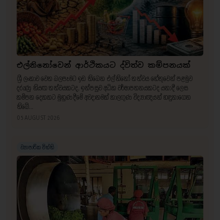
එල්නිනෝවෙන් ආර්ථිකයට ද්විත්ව කම්පනයක්
ශ්‍රී ලංකාව වෙත බලපෑමට ඉඩ තිබෙන එල්නිනෝ තත්වය හේතුවෙන් පළමුව
දරුණු නියඟ තත්වයකටද, ඉන්පසුව අධික වර්ෂාපතනයකටද යනාදී ලෙස
කම්පන දෙකකට මුහුණදීමේ අවදානමක් කාලගුණ විද්‍යාඥයන් හඳුනාගෙන
තිබේ...
05 AUGUST 2026
ව්‍යාපාරික විත්ති