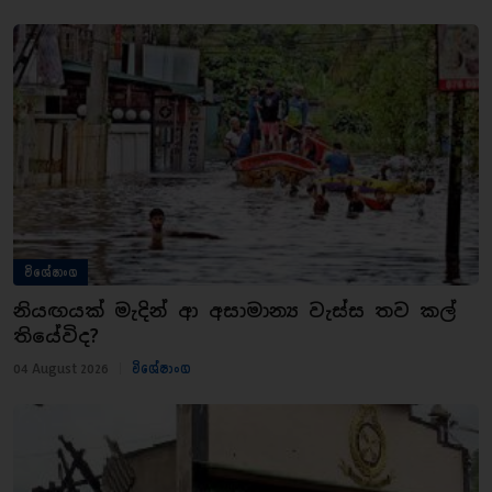
විශේෂාංග
නියඟයක් මැදින් ආ අසාමාන්‍ය වැස්ස තව කල්
තියේවිද?
04 August 2026
|
විශේෂාංග