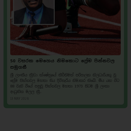
50 වසරක මෙහෙය නිමකොට ප්‍රේම පින්නවල
සමුගනී
ශ්‍රී ලාංකීය ක්‍රීඩා ක්ෂේත්‍රයේ කීර්තිමත් පරිපාලන නිලධාරියකු වූ
ප්‍රේම පින්නවල මහතා සිය දිවිසැරිය නිමාකර තිබේ. මිය යන විට
88 වැනි වියේ පසුවූ පින්නවල මහතා 1973 සිටම ශ්‍රී ලංකා
ආධුනික මලල ක්‍රී..
13 MAY 2026