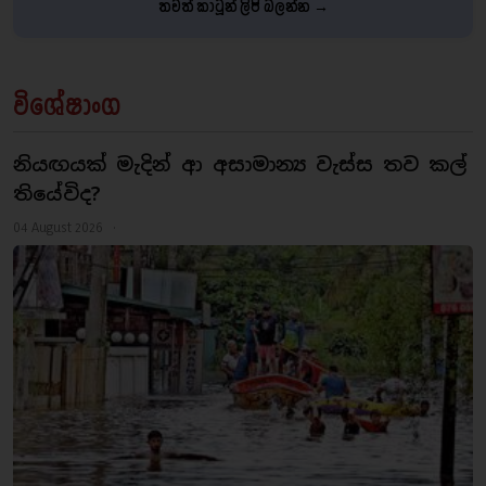
තවත් කාටූන් ලිපි බලන්න →
විශේෂාංග
නියඟයක් මැදින් ආ අසාමාන්‍ය වැස්ස තව කල්
තියේවිද?
04 August 2026 ·