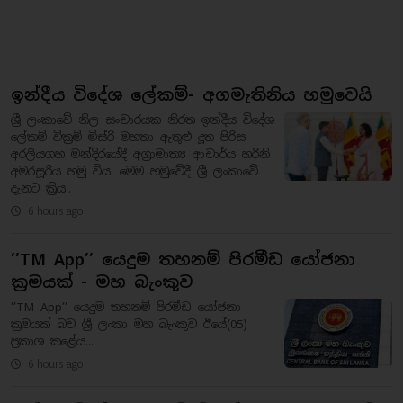
ඉන්දීය විදේශ ලේකම්- අගමැතිනිය හමුවෙයි
ශ්‍රී ලංකාවේ නිල සංචාරයක නිරත ඉන්දීය විදේශ
ලේකම් වික්‍රම් මිස්රි මහතා ඇතුළු දූත පිරිස
අරලියගහ මන්දිරයේදී අග්‍රාමාත්‍ය ආචාර්ය හරිනි
අමරසූරිය හමු විය. මෙම හමුවේදී ශ්‍රී ලංකාවේ
දැනට ක්‍රිය..
6 hours ago
’’TM App’’ යෙදුම තහනම් පිරමීඩ යෝජනා
ක්‍රමයක් - මහ බැංකුව
’’TM App’’ යෙදුම තහනම් පිරමීඩ යෝජනා
ක්‍රමයක් බව ශ්‍රී ලංකා මහ බැංකුව ඊයේ(05)
ප්‍රකාශ කළේය...
6 hours ago