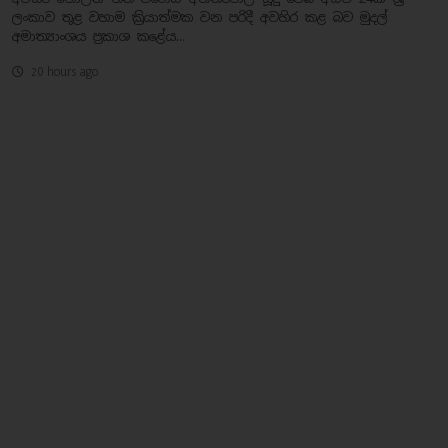
ලංකාව තුළ වහාම ක්‍රියාත්මක වන පරිදී අවහිර කළ බව මුදල්
අමාත්‍යාංශය ප්‍රකාශ කළේය...
20 hours ago