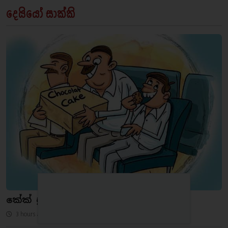
දෙයියෝ සාක්කි
කේක් හුටපටෙන් මඟු‍ලත් හබක්
3 hours ago