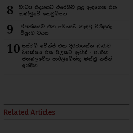
8
මාධ්‍ය නිදහසට එරෙහිව සුදු ඇඳගෙන එන
ආණ්ඩුවේ කෙටුම්පත
9
විපක්ෂයම එක මේසෙට කැඳවූ විනිසුරු
විශ්‍රාම වයස
10
සිස්ටම් චේන්ජ් එක දිරවාගන්න බැරුව
විපක්ෂය එක පිලකට ඇවිත් - ජාතික
ජනබලවේග පාර්ලිමේන්තු මන්ත්‍රී නජිත්
ඉන්දික
Related Articles