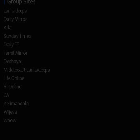
Group Sites
Lankadeepa
Daily Mirror
Ada
Sunday Times
Daily FT
Tamil Mirror
Deshaya
Middleeast Lankadeepa
Life Online
Hi Online
LW
Kelimandala
Wijeya
wnow