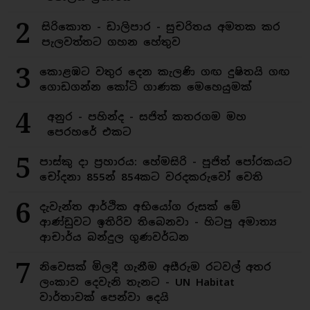
2
සිරිකොත - ඩාලිපාර - සුචරිතය අමතක කර
පැලවත්තට ගහන හේතුව
3
කොළඹට වතුර දෙන කැලණි ගඟ දුෂිතයි ගඟ
ගොඩගන්න කෝටි ගාණක මෙහෙයුමක්
4
අනුර - පහින්ද - සජිත් කතරගම මහ
පෙරහරේ එකට
5
පාස්කු දා ප්‍රහාරය: හේමසිරි - පූජිත් පෝරකයට
චෝදනා 855න් 854කට වරදකරුවෝ වෙති
6
දැවැන්ත ආර්ථික අභියෝග රුසක් මේ
ආණ්ඩුවට ඉතිරිව තිබෙනවා - හිටපු අමාත්‍ය
ආචාර්ය බන්දුල ගුණවර්ධන
7
නිවෙසක් මිලදී ගැනීම අසීරුම රටවල් අතර
ලංකාව දෙවැනි තැනට - UN Habitat
වාර්තාවක් පෙන්වා දෙයි