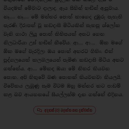
වියදමත් මේවාට දාලාද. ඇය සිහින් හඬින් ඇසුවාය.
නෑ..... නෑ..... මේ මන්තර පොත් කාගෙද දුඹුරු පැහැති
පැරණි දිරාපත් වූ කඩදාසි මිටියකින් සැකසූ ශ්ලෝක
වැනි ගාථා ලියූ පොත් කිහිපයක් අතට ගෙන
නිලධාරියා උස් හඬින් කීවේය. ආ.... ආ.... ඕක මගේ
ඕක මගේ වැරදිලා ඔය පොත් අතරට ගිහිං. එක්
පුද්ගලයෙක් කලබලයෙන් පැමිණ කඩදාසි මිටිය අතට
ගත්තේය. ආ.... මේකද ඔයා මේ නිතර කියවන
පොත. අපි හිතුවේ බණ පොතක් කියවනවා කියලයි.
විවේකය ලැබුණු සෑම විටම ඔහු මන්නර කට පාඩම්
කළ බව ආයතනයේ සියල්ලන්ම දැන ගත්තේ එදිනය.
අදහස් (0) බලන්න සහ දක්වන්න