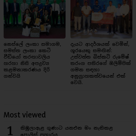
නෙස්ලේ ලංකා සමාගම,
දැයට ආදර්ශයක් වෙමින්,
සමස්ත ලංකා කෙටි
ශූරයෙකු සමඟින්:
වීඩියෝ තරඟාවලිය
උස්වත්ත බිස්කට් රුමේෂ්
හරහා නිසි අපද්‍රව්‍ය
තරංග පතිරගේ ඔලිම්පික්
කළමනාකරණය දිරි
ගමන සඳහා
ගන්වයි
අනුග්‍රාහකත්වයෙන් එක්
වෙයි.
Most viewed
1
කිඹුලාඇළ ගුණාට යනඑන මං නැතිකළ
පොලිස් ප්‍රහාරය