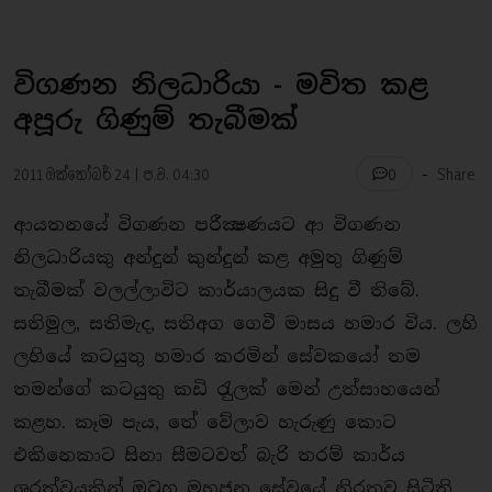
විගණන නිලධාරියා - මවිත කළ
අපූරු ගිණුම් තැබීමක්
-
2011 ඔක්තෝබර් 24 | ප.ව. 04:30
Share
0
ආයතනයේ විගණන පරීක්‍ෂණයට ආ විගණන
නිලධාරියකු අන්දුන් කුන්දුන් කළ අමුතු ගිණුම්
තැබීමක් වලල්ලාවිට කාර්යාලයක සිදු වී තිබේ.
සතිමුල, සතිමැද, සතිඅග ගෙවී මාසය හමාර විය. ලහි
ලහියේ කටයුතු හමාර කරමින් සේවකයෝ තම
තමන්ගේ කටයුතු කඩි රැුලක් මෙන් උත්සාහයෙන්
කළහ. කෑම පැය, තේ වේලාව හැරුණු කොට
එකිනෙකාට සිනා සීමටවත් බැරි තරම් කාර්ය
ශූරත්වයකින් ඔවුහු මහජන සේවයේ නිරතව සිටිති.