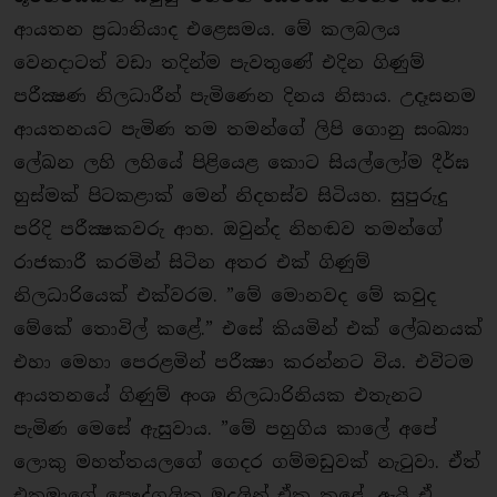
ආයතන ප‍්‍රධානියාද එළෙසමය. මේ කලබලය
වෙනදාටත් වඩා තදින්ම පැවතුණේ එදින ගිණුම්
පරීක්‍ෂණ නිලධාරීන් පැමිණෙන දිනය නිසාය. උදෑසනම
ආයතනයට පැමිණ තම තමන්ගේ ලිපි ගොනු සංඛ්‍යා
ලේඛන ලහි ලහියේ පිළියෙළ කොට සියල්ලෝම දීර්ඝ
හුස්මක් පිටකළාක් මෙන් නිදහස්ව සිටියහ. සුපුරුදු
පරිදි පරීක්‍ෂකවරු ආහ. ඔවුන්ද නිහඬව තමන්ගේ
රාජකාරී කරමින් සිටින අතර එක් ගිණුම්
නිලධාරියෙක් එක්වරම. ”මේ මොනවද මේ කවුද
මේකේ තොවිල් කළේ.” එසේ කියමින් එක් ලේඛනයක්
එහා මෙහා පෙරළමින් පරීක්‍ෂා කරන්නට විය. එවිටම
ආයතනයේ ගිණුම් අංශ නිලධාරිනියක එතැනට
පැමිණ මෙසේ ඇසුවාය. ”මේ පහුගිය කාලේ අපේ
ලොකු මහත්තයලගේ ගෙදර ගම්මඩුවක් නැටුවා. ඒත්
එතුමාගේ පෞද්ගලික මුදලින් ඒක කළේ. ඇයි ඒ