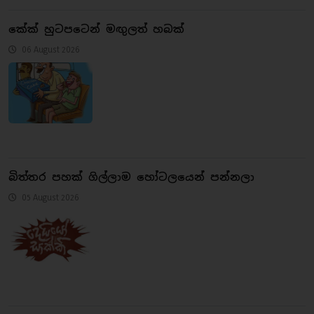
කේක් හුටපටෙන් මඟු‍ලත් හබක්
06 August 2026
බිත්තර පහක් ගිල්ලාම හෝටලයෙන් පන්නලා
05 August 2026