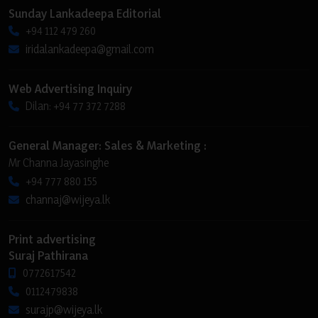
Sunday Lankadeepa Editorial
+94 112 479 260
iridalankadeepa@gmail.com
Web Advertising Inquiry
Dilan: +94 77 372 7288
General Manager: Sales & Marketing :
Mr Channa Jayasinghe
+94 777 880 155
channaj@wijeya.lk
Print advertising
Suraj Pathirana
0772617542
0112479838
surajp@wijeya.lk