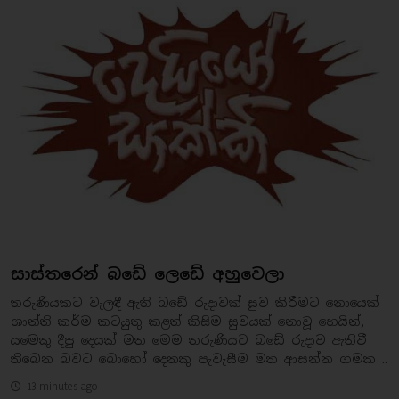
සාස්තරෙන් බඩේ ලෙඩේ අහුවෙලා
තරුණියකට වැලඳී ඇති බඩේ රුදාවක් සුව කිරීමට නොයෙක්
ශාන්ති කර්ම කටයුතු කළත් කිසිම සුවයක් නොවූ හෙයින්,
යමෙකු දීපු දෙයක් මත මෙම තරුණියට බඩේ රුදාව ඇතිවී
තිබෙන බවට බොහෝ දෙනකු පැවැසීම මත ආසන්න ගමක ..
13 minutes ago