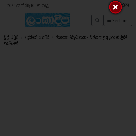
2026 අගෝස්තු 10 වන සඳුදා
Sections
මුල් පිටුව
/
දෙයියෝ සාක්කි
/
විගණන නිලධාරියා - මවිත කළ අපූරු ගිණුම්
තැබීමක්..