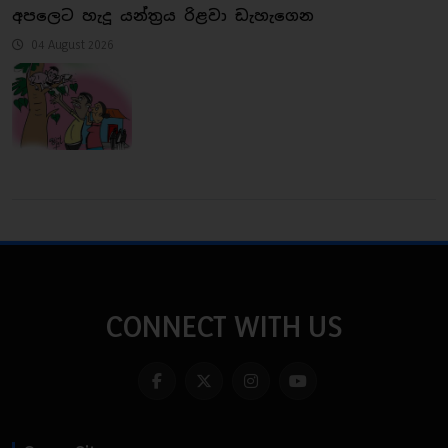
අපලෙට හැදූ යන්ත්‍රය රිළවා ඩැහැගෙන
04 August 2026
CONNECT WITH US