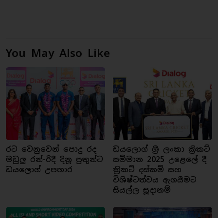
You May Also Like
රට වෙනුවෙන් පොදු රද
ඩයලොග් ශ්‍රී ලංකා ක්‍රිකට්
මඩුලු රන්-රිදී දිනූ පුතුන්ට
සම්මාන 2025 උළෙලේ දී
ඩයලොග් උපහාර
ක්‍රිකට් දස්කම් සහ
විශිෂ්ටත්වය ඇගයීමට
සියල්ල සූදානම්