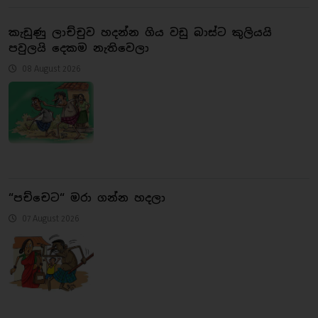
කැඩුණු ලාච්චුව හදන්න ගිය වඩු බාස්ට කුලියයි
පවුලයි දෙකම නැතිවෙලා
08 August 2026
“පච්චෙට“ මරා ගන්න හදලා
07 August 2026