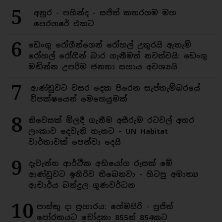
5
අනුර - පහින්ද - සජිත් කතරගම මහ
පෙරහරේ එකට
6
ඩෙංගු රෝගීන්ගෙන් රෝහල් උතුරයි ඇතැම්
රෝහල් රෝගීන් බාර ගැනීමත් නවත්වයි: ඩෙංගු
මඬින්න උපරිම ජනතා සහාය අවශ්‍යයි
7
ආණ්ඩුවට වසර දෙක පිරෙන සැප්තැම්බරයේ
විපක්ෂයෙන් මෙහෙයුමක්
8
නිවෙසක් මිලදී ගැනීම අසීරුම රටවල් අතර
ලංකාව දෙවැනි තැනට - UN Habitat
වාර්තාවක් පෙන්වා දෙයි
9
දැවැන්ත ආර්ථික අභියෝග රුසක් මේ
ආණ්ඩුවට ඉතිරිව තිබෙනවා - හිටපු අමාත්‍ය
ආචාර්ය බන්දුල ගුණවර්ධන
10
පාස්කු දා ප්‍රහාරය: හේමසිරි - පූජිත්
පෝරකයට චෝදනා 855න් 854කට