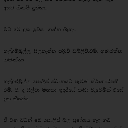
අයට නිකම් දුන්නා...
මට මේ දුක ඉවසා ගන්න බැහැ..
හල්දුම්මුල්ල, සීලතැන්න පදිංචි ඩබ්ලිව්.එම්. ගුණරත්න
නමැත්තා
හල්දුම්මුල්ල පොලිස් ස්ථානයට පැමිණ ස්ථානාධිපති
එම්. පී. ද සිල්වා මහතා ඉදිරියේ හඬා වැටෙමින් එසේ
දුක කීවේය.
ඒ වන විටත් මේ පොලිස් බල ප්‍රදේශය තුළ ගව