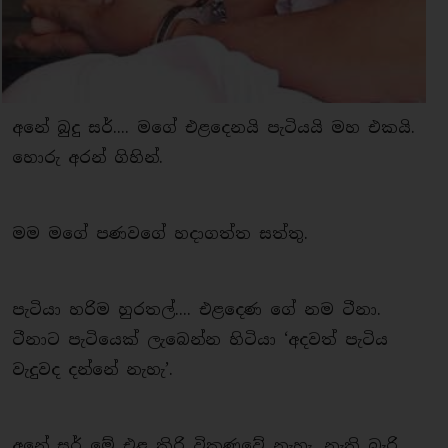
අනේ බුදු සර්.... මගේ එළදෙනයි පැටියයි මහ එකයි.
හොරු අරන් ගිහින්.
මම මගේ පණවගේ හදාගත්ත සත්තු.
පැටියා හරිම හුරතල්.... එළදෙණ ගේ නම ටීනා.
ටීනාට පැටියෙක් ලැබෙන්න හිටියා ‘අදවත් පැටිය
වැදුවද දන්නේ නැහැ’.
අනේ සර් මේ එළ කිරි විකුණුවේ නැහැ. නැති බැරි