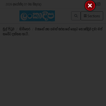
2026 අගෝස්තු 07 වන සිකුරාදා
Sections
මුල් පිටුව
/
නිම්තෙර
/
වාහනේ යන ගමන් හරකාගේ ගෙලට තොණ්ඩුව දමා මස්
කඩේට දක්කන හැටි..