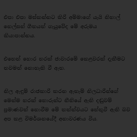
එපා එපා මස්කන්නට කිරි අම්මාගේ යැයි නිහාල්
නෙල්සන් ගීතයත් ගැයුවේද මේ අරුමය
කියාපාන්නය.
එහෙත් හොර හරක් ජාවාරමේ කෙළවරක් දැකීමට
තවමත් නොහැකි වී ඇත.
නිල ඇඳුම් රාජකාරි කරන ඇතැම් නිලධාරින්ගේ
මෙන්ම හරක් හොරුන්ට නීතියේ ඇති දඬුවම්
ප්‍රමාණවත් නොවීම මේ තත්ත්වයට හේතුවී ඇති බව
අප කළ විමර්ශනයේදී අනාවරණය විය.