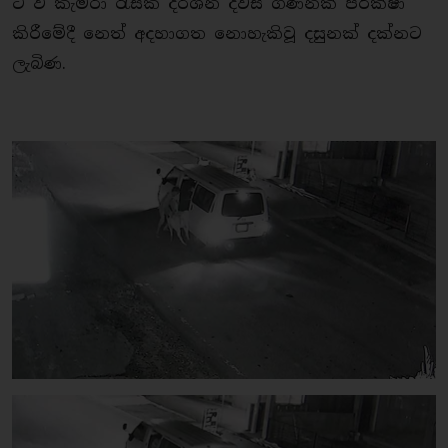
ටී වී කැමරා රැසක දර්ශන දවස් ගණනක් පරීක්ෂා
කිරීමේදී නෙත් අදහාගත නොහැකිවූ දසුනක් දක්නට
ලැබිණ.