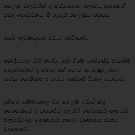
පොලිස් නිලධාරින් ද හප්පාගෙන පලාගිය කෙනෙක්
බවද අනාවරණය වී ඇතැයි පොලිසිය පවසයි.
හින්දු බැතිමතුනට ගවයා දෙවියෙකි.
බෞද්ධයාට කිරි මවකි. මැටි ‍බිමේ ගාන්නේද, වගාබිම්
සරුකරන්නේ ද ගවයා ගේ ගොම ය. කුඹුරු වගා
කරන ගොවියාට ද ගවයා දෙන්නේ විශාල සහායකි.
දුෂ්කර ගම්මානවල සිට තවලම් මගින් බඩු
ගෙනෙන්නේ ද ගවයන්ය. එළකිරි පෝෂ්‍යදායී පානයකි.
එළකිරිවලින් පෝෂ්‍යදායි ආහාර නිෂ්පාදන රැසක්
සිදුකෙරෙයි.