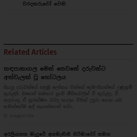
වරදකරුවෝ වෙති
Related Articles
හඳපානාගල මෙන් සෙවනේ දරුවන්ට
අත්වැලක් වූ හෝටලය
සියලු‍ දරුවන්ගේ පළමු ලෝකය වන්නේ දෙමාපියන්ගේ උණුසුම්
තුරුළයි. එහෙත් සමහර පුංචි ජීවිතවලින් ඒ තුරුළද, ඒ
ආදරයද, ඒ සුරක්ෂිත බවද කාලය විසින් උදුරා ගෙන යයි.
තමන්ගේම ලේ නෑයන්ගෙන් පවා..
01 August 2026
අරලියගහ මැදුරේ අගමැතිනි සිරිමාවෝ සමග