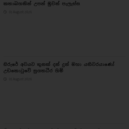
කතාබහකින් උපන් මුවන් පැලැස්ස
01 August 2026
සිරුරේ අවයව තුනක් දන් දුන් මහා යතිවරයාණෝ
උඩකොටුවේ සුගතධීර හිමි
01 August 2026