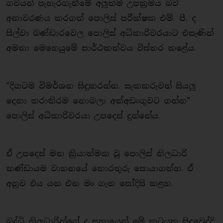
ගවයන් පැහැරගැනීමේ අලුත්ම උපක්‍රමය බව
අනාවරණය කරගත් පොලිස් පරීක්ෂක එම්. පී. ද
සිල්වා බණ්ඩාරවෙල පොලිස් අධිකාරිවරයාට එසැණින්
අමතා මෙහෙයුමේ සාර්ථකත්වය විස්තර කළේය.
“දිගටම විමර්ශන සිදුකරන්න. සැකකරුවන් සියලු
දෙනා තරාතිරම නොබලා අත්අඩංගුවට ගන්න”
පොලිස් අධිකාරිවරයා උපදෙස් දුන්නේය.
ඒ උපදෙස් මත ක්‍රියාත්මක වු පොලිස් නිලධාරි
කණ්ඩායම වාහනයේ තොරතුරු සොයාගත්හ. ඒ
අනුව එය යන එන මං ගැන සෝදිසි කළහ.
බුද්ධි නිලධාරින්ගේ ද සහායෙන් මේ කටයුතු සිදුවෙද්දි