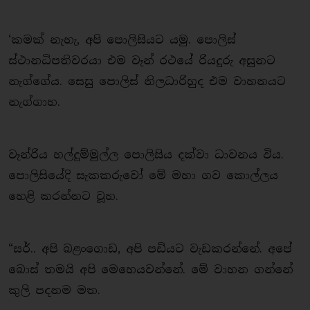
‘කමක් නැහැ, අපි පොලිසියට යමු. පොලිස්
ස්ථානධිපතිවරයා එම වෑන් රථයේ රියදුරු අසුනට
නැග්ගේය. සෙසු පොලිස් නිලධාරිහුද එම වාහනයට
නැග්ගාහ.
වෑන්රිය හල්දුම්මුල්ල පොලිසිය දක්වා ධාවනය විය.
පොලිසියේදි සැකකරුවෝ මේ මහා ගව කොල්ලය
හෙළි කරන්නට වූහ.
“සර්.. අපි බළංගොඩ, අපි පඩියට වැඩකරන්නේ. අපේ
බොස් තමයි අපි මෙ‍හෙයවන්නේ. මේ වාහන ගන්නේ
කුලි පදනම මත.