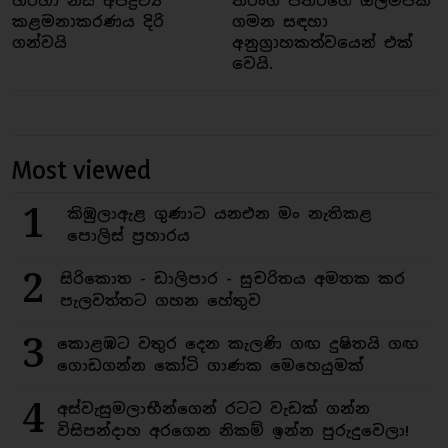
හරහා නිසි අපද්‍රව්‍ය
තරංග පතිරගේ ඔලිම්පික්
කළමනාකරණය දිරි
ගමන සඳහා
ගන්වයි
අනුග්‍රාහකත්වයෙන් එක්
වෙයි.
Most viewed
1
කිඹුලාඇළ ගුණාට යනඑන මං නැතිකළ
පොලිස් ප්‍රහාරය
2
සිරිකොත - ඩාලිපාර - සුචරිතය අමතක කර
පැලවත්තට ගහන හේතුව
3
කොළඹට වතුර දෙන කැලණි ගඟ දුෂිතයි ගඟ
ගොඩගන්න කෝටි ගාණක මෙහෙයුමක්
4
අස්වැසුමලාභීන්ගෙන් රටට වැඩක් ගන්න
විසිපන්දාහ අරගෙන නිකම් ඉන්න පුරුදුවෙලා!