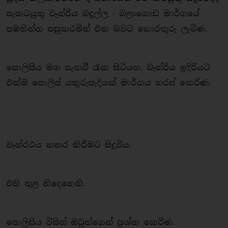
සැකටයුතු වෑන්රිය බදුල්ල - බළංගොඩ මාර්ගයේ
පඹහින්න පසුකරමින් එන බවට තොරතුරු ලැබිණ.
පොලිසිය මග සැඟවී රැක සිටියහ. වෑන්රිය ඉදිරියට
එත්ම පොලිස් යතුරුපැදියක් මාර්ගය හරස් කෙරිණ.
වෑන්රථය නතර කිරීමට සිදුවිය.
එහි තුළ තිදෙනෙකි.
පොලිසිය විසින් ඔවුන්ගෙන් ප්‍රශ්න කෙරිණ.