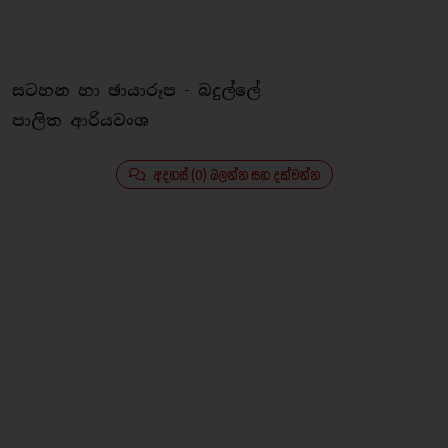
සටහන හා ඡායාරූප - බදුල්ලේ
පාලිත ආරියවංශ
අදහස් (0) බලන්න සහ දක්වන්න