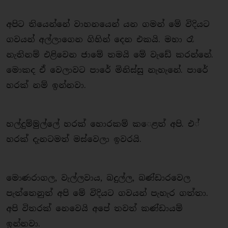
අපිට තියෙන්නේ වාහනයෙන් යන ගමන් මේ විදියට
ගවයන් අල්ලාගෙන ගිහින් දෙන එකයි. මහා රෑ
නැතිනම් එළිවෙන ජාමේ තමයි මේ වැඩේ කරන්නේ.
මොකද ඒ වෙලාවට පාරේ මිනිස්සු නැහැනේ. පාරේ
හරක් නම් ඉන්නවා.
හල්දුම්මුල්ලේ හරක් හොරකම් ක​ෙළත් අපි. එ්
හරක් දැනටමත් මස්වෙලා ඉවරයි.
මොණරාගල, වැල්ලවාය, බදුල්ල, බණ්ඩාරවෙල
පැත්තෙනුත් අපි මේ විදියට ගවයන් පැහැර ගත්තා.
අපි විතරක් නෙවෙයි අපේ තවත් කණ්ඩායම්
ඉන්නවා.