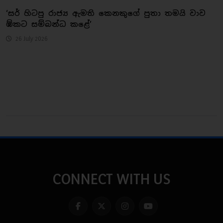
‘සර් හිටපු රාජ්‍ය ඇමති කෙනකුගේ පුතා තමයි වාව
ඹ්කට සම්බන්ධ කළේ’
26 July 2026
CONNECT WITH US