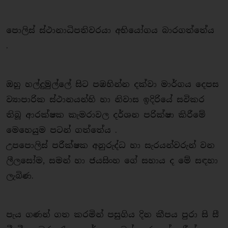
පොලිස් ස්ථානාධිපතිවරයා අභියෝගය බාරගත්තේය
.
ඔහු හල්දුමුල්ලේ සිට පඹහින්න දක්වා මාර්ගය දෙපස
ව්‍යාපාරික ස්ථානයන්හි හා නිවාස ඉදිරියේ සවිකර
තිබූ ආරක්ෂක කැමරාවල දර්ශන පරික්ෂා කිරීමේ
මෙහෙයුම පටන් ගත්තේය .
උපපොලිස් පරීක්ෂක අනුරුද්ධ හා සැරයන්වරුන් වන
ලීලසෝම, සමන් හා ජයසිංහ ගේ සහාය ද මේ සඳහා
ලැබිණ.
පැය ගණන් ගත කරමින් පසුගිය දින කීපය පුරා සි සී