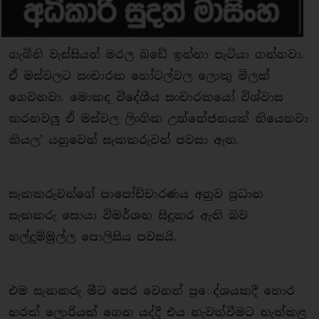
ගැබිනි වැස්සියන් මරල බඩේ ඉන්නා පැටියා ගන්නවා.
ඒ මස්වලට සංචාරක හෝටල්වල ලොකු මිලක්
ගෙවනවා. මොකද විදේශීය සංචාරකයෝ විශ්වාස
කරනවලු ඒ මස්වල ලිංගික උත්තේජනයක් තියෙනවා
කියල’ යනුවෙන් සැකකරුවන් පවසා ඇත.
සැකකරුවන්ගේ පාපෝච්චාරණය අනුව ප්‍රධාන
සැකකරු සොයා විමර්ශන සිදුකර ඇති බව
හල්දුම්මුල්ල පොලිසිය පවසයි.
එම සැකකරු මීට පෙර වෙනත් ප්‍ර​ෙද්ශයකදී හොර
හරක් ලොරියක් ගෙන යද්දී එය නැවත්වීමට තැත්කළ