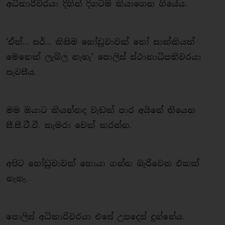
අධිකාරිවරයා දිගින් දිගටම කියාගෙන ගියේය.
‘ඒත්... සර්... කිසිම හෝඩුවාවක් හෝ සාක්කියක්
මෙතෙක් ලැබිල නැහැ’ පොලිස් ස්ථානාධිපතිවරයා
පැවසීය.
මම ඔයාට කියන්නද වැඩක් පාර අයිනේ තියෙන
සී.සී.ටී.වී. කැමරා චෙක් කරන්න.
අපිට හෝඩුවාවක් හොයා ගන්න බැරිවෙන එකක්
නැහැ.
පොලිස් අධිකාරිවරයා එසේ උපදෙස් දුන්නේය.