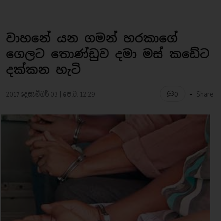
වාහනේ යන ගමන් හරකාගේ
ගෙලට තොණ්ඩුව දමා මස් කඩේට
දක්කන හැටි
-
2017 දෙසැම්බර් 03 | පෙ.ව. 12:29
Share
0