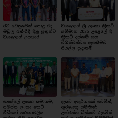
රට වෙනුවෙන් පොදු රද
ඩයලොග් ශ්‍රී ලංකා ක්‍රිකට්
මඩුලු රන්-රිදී දිනූ පුතුන්ට
සම්මාන 2025 උළෙලේ දී
ඩයලොග් උපහාර
ක්‍රිකට් දස්කම් සහ
විශිෂ්ටත්වය ඇගයීමට
සියල්ල සූදානම්
නෙස්ලේ ලංකා සමාගම,
දැයට ආදර්ශයක් වෙමින්,
සමස්ත ලංකා කෙටි
ශූරයෙකු සමඟින්:
වීඩියෝ තරඟාවලිය
උස්වත්ත බිස්කට් රුමේෂ්