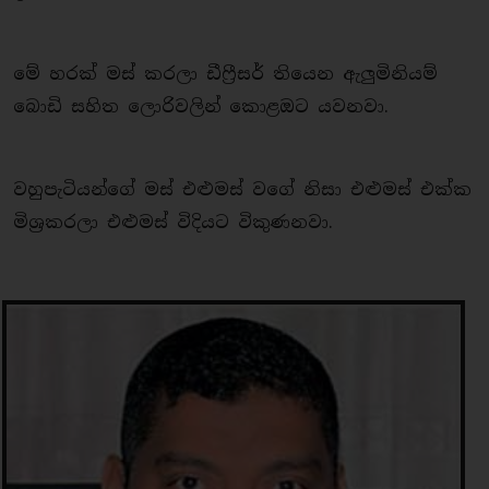
මේ හරක් මස් කරලා ඩීෆ්‍රීසර් තියෙන ඇලුමිනියම්
බොඩි සහිත ලොරිවලින් කොළඔට යවනවා.
වහුපැටියන්ගේ මස් එළුමස් වගේ නිසා එළුමස් එක්ක
මිශ්‍රකරලා එළුමස් විදියට විකුණනවා.