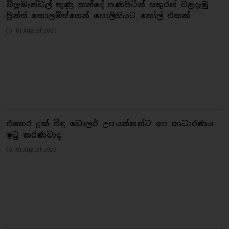
බ්ලුමැන්ඩල් කුණු කන්දේ පණපිටින් සතුරන් වළදැමූ
ප්‍රින්ස් කො​ලම්ස්ගෙන් පොලිසියට කෝල් එකක්
01 August 2026
එතෙර දුක් විඳ ඩොලර් උපයන්නන්ට අප සාධාරණය
ඉටු කරණවාද
01 August 2026