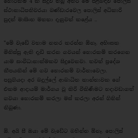
හොරකම් 4 ක් සිදුව තිබූ අතර මේ පිළිබඳව පොලිස්
ස්ථානාධිපතිවරයා බණ්ඩාරවෙල පොලිස් අධිකාරි
සුදත් මාසිංහ මහතා දැනුවත් කළේය ..
“මේ වැඩේ වහාම නතර කරන්න ඕනෑ. අහිංසක
මිනිස්සු ඇති දැඩි කරන ගවයන් හොරකම් කරගෙන
යාම සංවිධානාත්මකව සිදුවෙනවා. තවත් ප්‍රදේශ
කීපයකින් මේ ගව හොරකම් වාර්තාවෙලා.
පසුගියදා අර බදුල්ලේ ආබාධිත කාන්තාවක ගේ
එකම ආදායම් මාර්ගය වූ කිරි විකිණීමට හදාවඩාගත්
ගවයා හොරකම් කරලා මස් කරලා අරන් ගිහින්
තිබුණා.
ඕ. අයි සී ඔයා මේ වැඩේට බහින්න ඕනෑ. පොලිස්