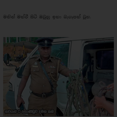
මතින් මත්වී සිටි ඔවුහු ඉතා බැගෑපත් වූහ.