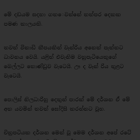
මේ දඩයම සදහා ගත​ෙවන්නේ තත්පර දෙකක
පමණ කාලයකි.
තවත් විනාඩි කීපයකින් වෑන්රිය අනෙත් පැත්තට
ධාවනය වෙයි. යළිත් එවැනිම වහුපැටියෙකුගේ
බෙල්ලට තොණ්ඩුව වැටෙයි. ඌ ද වෑන් රිය තුළට
වැටෙයි.
පොලිස් නිලධාරිහු දෙතුන් පාරක් මේ දර්ශන ඒ මේ
අත යවමින් තවත් සෝදිසි කරන්නට වූහ.
චිත්‍රපටියක දර්ශන මෙන් වූ මෙම දර්ශන අපේ රටේ