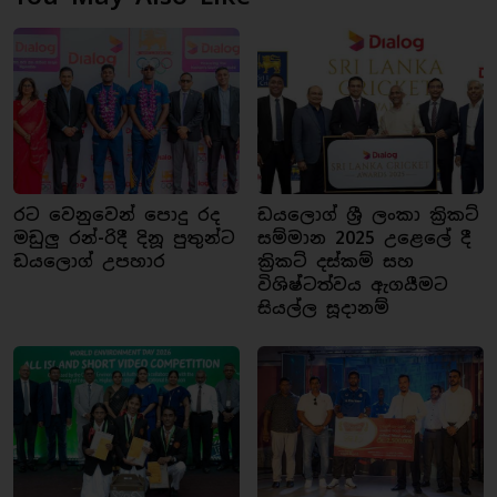
රට වෙනුවෙන් පොදු රද
ඩයලොග් ශ්‍රී ලංකා ක්‍රිකට්
මඩුලු රන්-රිදී දිනූ පුතුන්ට
සම්මාන 2025 උළෙලේ දී
ඩයලොග් උපහාර
ක්‍රිකට් දස්කම් සහ
විශිෂ්ටත්වය ඇගයීමට
සියල්ල සූදානම්