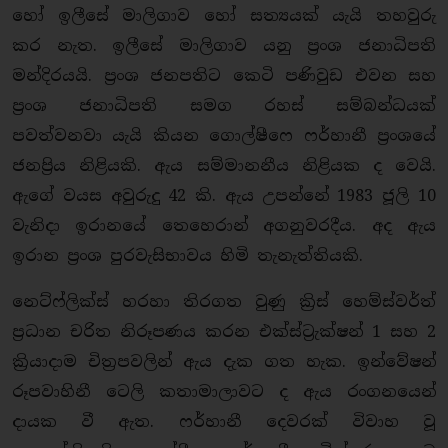
හෝ ඉලීසේ මාලිගාව හෝ සත්‍යයක් යැයි තහවුරු
කර නැත. ඉලීසේ මාලිගාව යනු ප්‍රංශ ජනාධිපති
මන්දිරයයි. ප්‍රංශ ජනපතිට කෙටි පණිවුඩ එවන සහ
ප්‍රංශ ජනාධිපති සමග රහස් සම්බන්ධයක්
පවත්වනවා යැයි කියන ගොල්ෂීෆෙ ෆර්හානී ප්‍රංශයේ
ජනප්‍රිය නිළියකි. ඇය සම්මානනීය නිළියක ද වෙයි.
ඇගේ වයස අවුරුදු 42 කි. ඇය උපන්නේ 1983 ජූලි 10
වැනිදා ඉරානයේ තෙහෙරාන් අගනුවරදීය. අද ඇය
ඉරාන ප්‍රංශ පුරවැසිභාවය හිමි තැනැත්තියකි.
නෙට්ෆ්ලික්ස් හරහා තිරගත වුණු ක්‍රිස් හෙම්ස්වර්ත්
ප්‍රධාන චරිත නිරූපණය කරන එක්ස්ට්‍රැක්ෂන් 1 සහ 2
ක්‍රියාදාම චිත්‍රපවලින් ඇය දැක ගත හැක. ඉන්වේෂන්
රූපවාහිනී ටෙලි කතාමාලාවට ද ඇය රංගනයෙන්
දායක වී ඇත. ෆර්හානී දෙවරක් විවාහ වූ