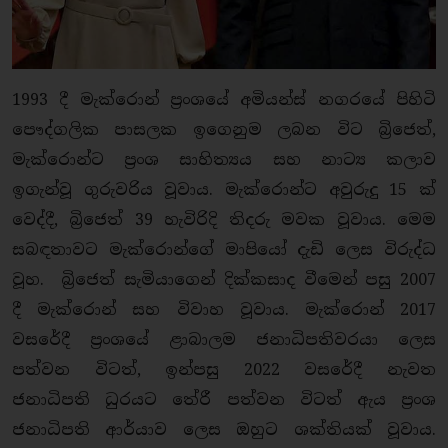
1993 දී මැක්රොන් ප්‍රංශයේ අමියන්ස් නගරයේ පිහිටි
පෞද්ගලික පාසලක ඉගෙනුම ලබන විට බ්‍රිජෙත්,
මැක්රොන්ට ප්‍රංශ සාහිත්‍යය සහ නාට්‍ය කලාව
ඉගැන්වූ ගුරුවරිය වූවාය. මැක්රොන්ට අවුරුදු 15 ක්
වෙද්දී, බ්‍රිජෙත් 39 හැවිරිදි තිදරු මවක වූවාය. මෙම
සබඳතාවට මැක්රොන්ගේ මාපියෝ දැඩි ලෙස විරුද්ධ
වූහ. බ්‍රිජෙත් සැමියාගෙන් දික්කසාද වීමෙන් පසු 2007
දී මැක්රොන් සහ විවාහ වූවාය. මැක්රොන් 2017
වසරේදී ප්‍රංශයේ ළාබාලම ජනාධිපතිවරයා ලෙස
පත්වන විටත්, ඉන්පසු 2022 වසරේදී නැවත
ජනාධිපති ධුරයට තේරී පත්වන විටත් ඇය ප්‍රංශ
ජනාධිපති ආර්යාව ලෙස ඔහුට ශක්තියක් වූවාය.