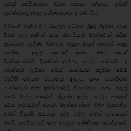
ගුවන් සේවිකාවක ඔහුට සහාය දුන්නාය. තවත්
ගුවන්තොටුපොළ සේවකයෙක් ද එහි විය.
වීඩියෝ කැමරාවල සියල්ල පටිගත වුණු බැවින්, දොර
විවර කළ සැණින් ප්‍රංශ ජනාධිපති මැක්රොන් සිටිනු
දකින්නට ලැබිණ. කිසිවකු ඔහුට අතුල් පහරක් දෙනු
පෙනිණ. අතුල් පහරත් සමග එක් අතක්
මැක්රොන්ගේ මුහුණින් අල්ලා, තල්ලු‍ කරනවා ද
දකින්නට ලැබිණ. ගුවන් යානයෙහි සිදුවුණු මෙම
සිදුවීම් පිටතට පෙනෙනු ඇතැයි ප්‍රංශ ජනාධිපති
මැක්රොන් එම අවස්ථාවේදී සිතන්නට නැත. අතුල්
පහර එල්ල කළේත්, මුහුණ අල්ලා තල්ලු‍ කළේත්
වෙන කවුරුවත් නොව, මැක්රොන්ගේ බිරිඳ බ්‍රිජෙත්ය.
එයින් විනාඩි කීපයක් යද්දී, යුවල ගුවන් යානයෙන්
පිටවී, සෙමින් පඩි බැස පහළට පැමිණියහ. මැක්රොන්,