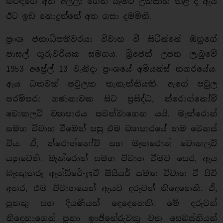
බිරිඳගේ අත අල්ලා ගෙන යෑමට උත්සාහ කළ ද ඇය
ඊට ඉඩ නොදුන්නේ අත ගසා දමමිනි.
ප්‍රංශ ජනාධිපතිවරයා විවාහ වී සිටින්නේ ඔහුගේ
පාසල් ගුරුවරියක සමගය. බ්‍රිජෙත් උපත ලැබුවේ
1953 අප්‍රේල් 13 වැනිදා ප්‍රංශයේ අමියන්ස් නගරයේය.
ඇය ධනවත් පවුලක තැනැත්තියකි. ඇගේ පවුල
පරම්පරා ගණනාවක සිට ප්‍රසිද්ධ, ත්රොග්නෝව්
චොකලට් ව්‍යාපාරය පවත්වාගෙන යයි. මැක්රොන්
සමග විවාහ වීමෙන් පසු එම ව්‍යාපාරයේ නම වෙනස්
විය. ඒ, ත්රොග්නෝව් සහ මැකරොන් චොකලට්
යනුවෙනි. මැක්රොන් සමග විවාහ වීමට පෙර, ඇය
බැංකුකරු ඇන්ඩ්රේ-ලු‍වී ඕසියර් සමඟ විවාහ වී සිටි
අතර, එම විවාහයෙන් ඇයට දරුවන් තිදෙනෙකි. ඒ,
පුතකු සහ දියණියන් දෙදෙනෙකි. මේ දරුවන්
තිදෙනාගෙන් පුතා ඉංජිනේරුවකු වන සෙබස්තියන්