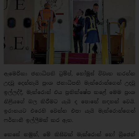
ඇමෙරිකා ජනාධිපති ට්‍රම්ප්, හෝමූස් විවෘත කරන්න
උදවු දෙන්නැයි ප්‍රංශ ජනාධිපති මැක්රොන්ගෙන් උදවු
ඉල්ලද්දී, මැක්රොන් එය ප්‍රතික්ෂේප කළේ මෙම ප්‍රංශ
නිළියගේ බල කිරීමට යැයි ද පොතේ සඳහන් වෙයි.
ඉරානයට එරෙහි වෙන්න එපා යැයි මැක්රොන්ගෙන්
ෆර්හානී ඉල්ලීමක් කර ඇත.
කෙසේ නමුත්, මේ කිසිවක් මැක්රොන් හෝ බ්‍රිජෙත්