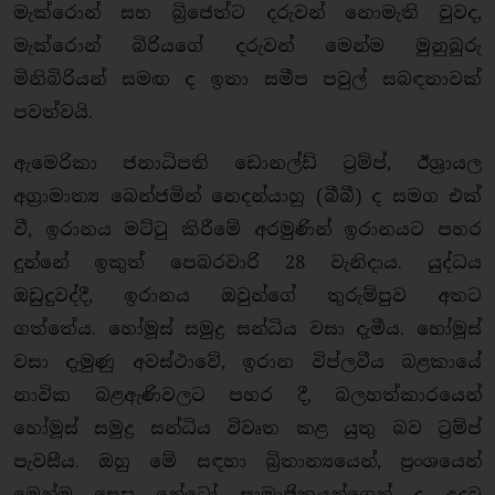
මැක්රොන් සහ බ්‍රිජෙත්ට දරුවන් නොමැති වුවද,
මැක්රොන් බිරියගේ දරුවන් මෙන්ම මුනුබුරු
මිනිබිරියන් සමඟ ද ඉතා සමීප පවුල් සබඳතාවක්
පවත්වයි.
ඇමෙරිකා ජනාධිපති ඩොනල්ඩ් ට්‍රම්ප්, ඊශ්‍රායල
අග්‍රාමාත්‍ය බෙන්ජමින් නෙදන්යාහු (බීබී) ද සමග එක්
වී, ඉරානය මට්ටු කිරීමේ අරමුණින් ඉරානයට පහර
දුන්නේ ඉකුත් පෙබරවාරි 28 වැනිදාය. යුද්ධය
ඔඩුදුවද්දී, ඉරානය ඔවුන්ගේ තුරුම්පුව අතට
ගත්තේය. හෝමූස් සමුද්‍ර සන්ධිය වසා දැමීය. හෝමූස්
වසා දැමුණු අවස්ථාවේ, ඉරාන විප්ලවීය බළකායේ
නාවික බළඇණිවලට පහර දී, බලහත්කාරයෙන්
හෝමූස් සමුද්‍ර සන්ධිය විවෘත කළ යුතු බව ට්‍රම්ප්
පැවසීය. ඔහු මේ සඳහා බ්‍රිතාන්‍යයෙන්, ප්‍රංශයෙන්
මෙන්ම සෙසු නේටෝ සාමාජිකයන්ගෙන් ද උදවු