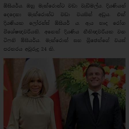
ඕසියර්ය. ඔහු මැක්රොන්ට වඩා වැඩිමල්ය. දියණියන්
දෙදෙනා මැක්රොන්ට වඩා වයසින් අඩුය. එක්
දියණියක ලෝරන්ස් ඕසියර් ය. ඇය හෘද රෝග
විශේෂඥවරියකි. අනෙක් දියණිය නීතිඥවරියක වන
ටිෆනි ඕසියර්ය. මැක්රොන් සහ බ්‍රිජෙත්ගේ වයස්
පරතරය අවුරුදු 24 කි.