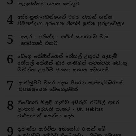
පැලවත්තට ගහන හේතුව
4
අස්වැසුමලාභීන්ගෙන් රටට වැඩක් ගන්න
විසිපන්දාහ අරගෙන නිකම් ඉන්න පුරුදුවෙලා!
5
අනුර - පහින්ද - සජිත් කතරගම මහ
පෙරහරේ එකට
6
ඩෙංගු රෝගීන්ගෙන් රෝහල් උතුරයි ඇතැම්
රෝහල් රෝගීන් බාර ගැනීමත් නවත්වයි: ඩෙංගු
මඬින්න උපරිම ජනතා සහාය අවශ්‍යයි
7
ආණ්ඩුවට වසර දෙක පිරෙන සැප්තැම්බරයේ
විපක්ෂයෙන් මෙහෙයුමක්
8
නිවෙසක් මිලදී ගැනීම අසීරුම රටවල් අතර
ලංකාව දෙවැනි තැනට - UN Habitat
වාර්තාවක් පෙන්වා දෙයි
9
දැවැන්ත ආර්ථික අභියෝග රුසක් මේ
ආණ්ඩුවට ඉතිරිව තිබෙනවා - හිටපු අමාත්‍ය