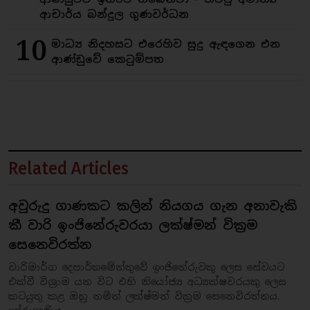
ආචාර්ය බන්දුල ගුණවර්ධන
10
මාධ්‍ය නිදහසට එරෙහිව සුදු ඇඳගෙන එන
ආණ්ඩුවේ කෙටුම්පත
Related Articles
අවුරුදු ගාණකට කලින් නියගය ගැන අනාවැකි
කී වාරි ඉංජිනේරුවරයා ලක්ෂ්මන් වික්‍රම
සෙනෙවිරත්න
වාරිමාර්ග දෙපාර්තමේන්තුවේ ඉංජිනේරුවකු ලෙස සේවයට
එක්වී විශ්‍රාම යන විට එහි නියෝජ්‍ය අධ්‍යක්ෂවරයකු ලෙස
කටයුතු කළ ඔහු නමින් ලක්ෂ්මන් වික්‍රම සෙනෙවිරත්නය.