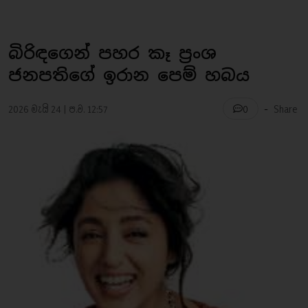
බිරිඳගෙන් පහර කෑ ප්‍රංශ
ජනපතිගේ ඉරාන පෙම් හබය
-
2026 මැයි 24 | ප.ව. 12:57
Share
0