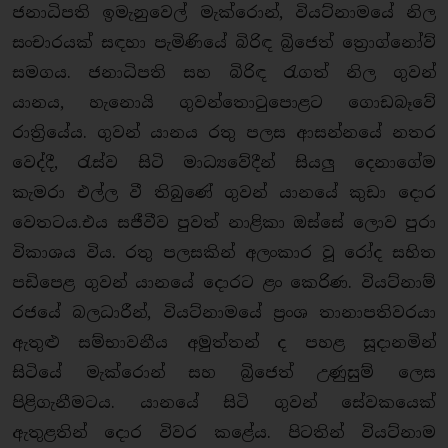
ජනාධිපති ඉමැනුවෙල් මැක්රොන්, වියට්නාමයේ නිල
සංචාරයක් සඳහා පැමිණියේ බිරිඳ බ්‍රිජෙත් ත්‍රොග්නෝව්
සමගය. ජනාධිපති සහ බිරිඳ රැගත් නිල ගුවන්
යානය, හැනොයි ගුවන්තොටුපොළට ගොඩබෑවේ
රාත්‍රියේය. ගුවන් යානය රතු පලස ආසන්නයේ නතර
වෙද්දී, රැස්ව සිටි මාධ්‍යවේදීන් සියලු‍ දෙනාගේම
කැමරා එල්ල වී තිබුණේ ගුවන් යානයේ කුඩා දොර
වෙතටය.එය සජීවීව පුවත් නාළිකා ඔස්සේ ලොව පුරා
විකාශය විය. රතු පලසකින් අලංකාර වූ රෝද සහිත
පඩිපෙළ ගුවන් යානයේ දොරට ළං කෙරිණ. වියට්නාම්
රජයේ බලධාරීන්, වියට්නාමයේ ප්‍රංශ තානාපතිවරයා
ඇතුළු සම්භාවනීය අමුත්තන් ද පහළ සූදානමින්
සිටියේ මැක්රොන් සහ බ්‍රිජෙත් උණුසුම් ලෙස
පිළිගැනීමටය. යානයේ සිටි ගුවන් සේවකයෙක්
ඇතුළතින් දොර විවර කළේය. පිටතින් වියට්නාම