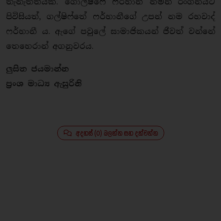
තැනැත්තියකි. ගොල්ෂීෆෙ ෆර්හානී නමින් රංගනයට
පිවිසියත්, ගල්ෂිෆ්තේ ෆර්හානීගේ උපන් නම රහවාද්
ෆර්හානී ය. ඇගේ පවුලේ සාමාජිකයන් ජීවත් වන්නේ
තෙහෙරාන් අගනුවරය.
ලු‍සිත ජයමාන්න
ප්‍රංශ මාධ්‍ය ඇසුරිනි
අදහස් (0) බලන්න සහ දක්වන්න