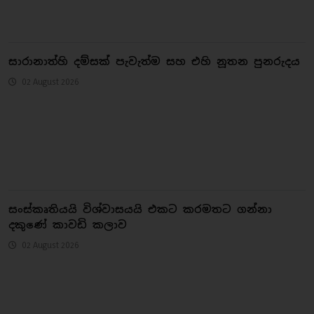
සාරානාත්හි දම්සක් පැවැත්ම සහ එහි නූතන පුනරුදය
02 August 2026
සංස්කෘතියයි විශ්වාසයයි එකට කරමතට ගන්නා
දකුණේ කාවඩි කලාව
02 August 2026