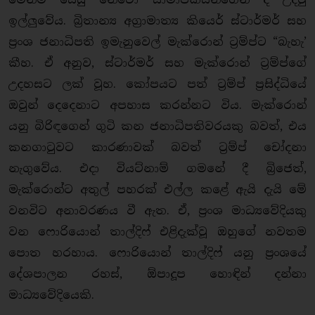
ඉල්ලු‍වේය. බ්‍රිතාන්‍ය අග්‍රාමාත්‍ය කියෙර් ස්ටාර්මර් සහ
ප්‍රංශ ජනාධිපති ඉමැනුවෙල් මැක්රොන් ට්‍රම්ප්ට “බැහැ’
කීහ. ඒ අනුව, ස්ටාර්මර් සහ මැක්රොන් ට්‍රම්ප්ගේ
උදහසට ලක් වූහ. කෝපයට පත් ට්‍රම්ප් ප්‍රසිද්ධියේ
ඔවුන් දෙදෙනාට අපහාස කරන්නට විය. මැක්රොන්
යනු බිරිඳගෙන් ගුටි කන ජනාධිපතිවරයකු බවත්, එය
කනගාටුවට කාරණාවක් බවත් ට්‍රම්ප් චෝදනා
නැගුවේය. එදා වියට්නාම් ගමනේ දී බ්‍රිජෙත්,
මැක්රොන්ට අතුල් පහරක් එල්ල කළේ ඇයි දැයි මේ
වනවිට අනාවරණය වී ඇත. ඒ, ප්‍රංශ මාධ්‍යවේදියකු
වන ෆොරියොන් තාල්දිෆ් එළිදැක්වූ ඔහුගේ නවතම
පොත හරහාය. ෆොරියොන් තාල්දිෆ් යනු ප්‍රංශයේ
දේශපාලන රහස්, ඕපාදූප හොඳින් දන්නා
මාධ්‍යවේදියෙකි.