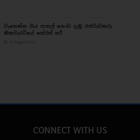
වැහෙන්න ගිය පාසල් ගොඩ දැමූ රජවැඩකරු
නිකවැරටියේ හේරත් සර්
02 August 2026
CONNECT WITH US