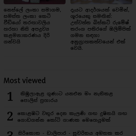
නෙස්ලේ ලංකා සමාගම,
දැයට ආදර්ශයක් වෙමින්,
සමස්ත ලංකා කෙටි
ශූරයෙකු සමඟින්:
වීඩියෝ තරඟාවලිය
උස්වත්ත බිස්කට් රුමේෂ්
හරහා නිසි අපද්‍රව්‍ය
තරංග පතිරගේ ඔලිම්පික්
කළමනාකරණය දිරි
ගමන සඳහා
ගන්වයි
අනුග්‍රාහකත්වයෙන් එක්
වෙයි.
Most viewed
1
කිඹුලාඇළ ගුණාට යනඑන මං නැතිකළ
පොලිස් ප්‍රහාරය
2
කොළඹට වතුර දෙන කැලණි ගඟ දුෂිතයි ගඟ
ගොඩගන්න කෝටි ගාණක මෙහෙයුමක්
3
සිරිකොත - ඩාලිපාර - සුචරිතය අමතක කර