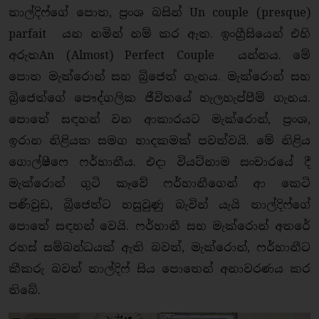
තාල්දිෆ්ගේ පොත, ප්‍රංශ බසින් Un couple (presque)
parfait යන නමින් නම් කර ඇත. ඉංග්‍රීසියෙන් එහි
අරුතAn (Almost) Perfect Couple යන්නය. මේ
පොත මැක්රොන් සහ බ්‍රිජෙත් ගැනය. මැක්රොන් සහ
බ්‍රිජෙත්ගේ පෞද්ගලික ජීවිතයේ හැලහැප්පීම් ගැනය.
පොතේ සඳහන් වන ආකාරයට මැක්රොන්, ප්‍රංශ,
ඉරාන නිළියක සමග හාදකමක් පවත්වයි. මේ නිළිය
ගොල්ෂීෆෙ ෆර්හානීය. එදා වියට්නාම සංචාරයේ දී
මැක්රොන් ගුටි කෑවේ ෆර්හානීගෙන් ආ කෙටි
පණිවුඩ, බ්‍රිජෙත්ට හසුවුණු බැවින් යැයි තාල්දිෆ්ගේ
පොතේ සඳහන් වෙයි. ෆර්හානී සහ මැක්රොන් අතරේ
රහස් සම්බන්ධයක් ඇති බවත්, මැක්රොන්, ෆර්හානීට
කීකරු බවත් තාල්දිෆ් සිය පොතෙන් අනාවරණය කර
තිබේ.