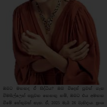
ඔබට මතකද ඒ සිද්ධිය? ඔබ විදෙස් පුවත් ගැන
විමසිල්ලෙන් පසුවන කෙනකු නම්, ඔබට එය අමතක
වීමේ හේතුවක් නැත. ඒ, 2025 මැයි 26 වැනිදාය. ප්‍රංශ