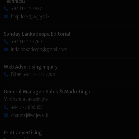
Technical
+94 112 479 882
helpdesk@wijeya.lk
Sunday Lankadeepa Editorial
+94 112 479 260
iridalankadeepa@gmail.com
Web Advertising Inquiry
Dilan: +94 77 372 7288
General Manager: Sales & Marketing :
Mr Channa Jayasinghe
+94 777 880 155
channaj@wijeya.lk
Print advertising