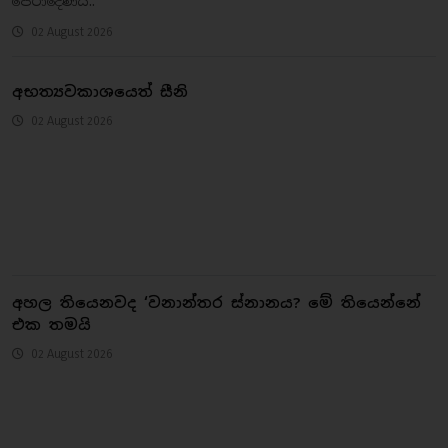
පේරාදෙණිය..
02 August 2026
අභත්‍යවකාශයෙත් සීනි
02 August 2026
අහල තියෙනවද ‘වනාන්තර ස්නානය? මේ තියෙන්නේ
එක තමයි
02 August 2026