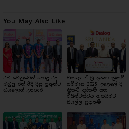
You May Also Like
රට වෙනුවෙන් පොදු රද
ඩයලොග් ශ්‍රී ලංකා ක්‍රිකට්
මඩුලු රන්-රිදී දිනූ පුතුන්ට
සම්මාන 2025 උළෙලේ දී
ඩයලොග් උපහාර
ක්‍රිකට් දස්කම් සහ
විශිෂ්ටත්වය ඇගයීමට
සියල්ල සූදානම්