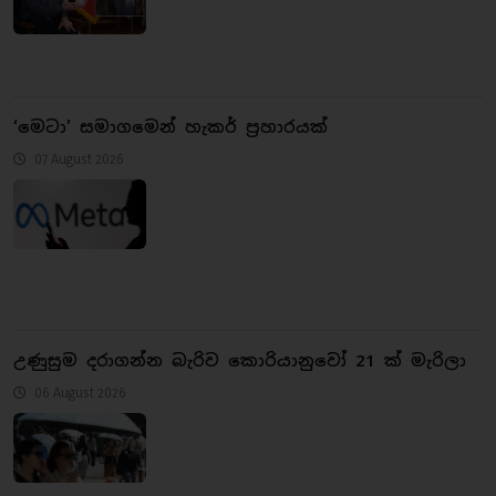
‘මෙටා’ සමාගමෙන් හැකර් ප්‍රහාරයක්
07 August 2026
උණුසුම දරාගන්න බැරිව කොරියානුවෝ 21 ක් මැරිලා
06 August 2026