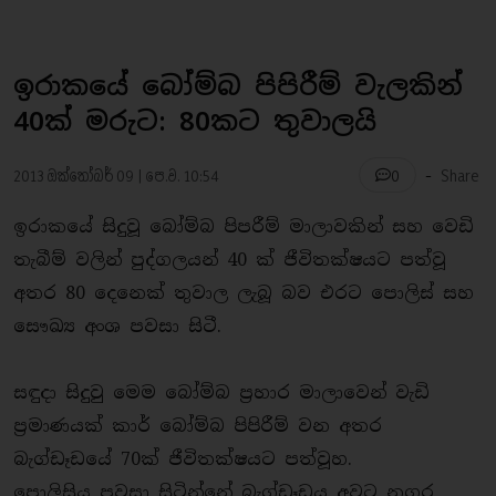
ඉරාකයේ බෝම්බ පිපිරීම් වැලකින්
40ක් මරුට: 80කට තුවාලයි
-
2013 ඔක්තෝබර් 09 | පෙ.ව. 10:54
Share
0
ඉරාකයේ සිදුවූ බෝම්බ පිපරීම් මාලාවකින් සහ වෙඩි
තැබීම් වලින් පුද්ගලයන් 40 ක් ජීවිතක්ෂයට පත්වූ
අතර 80 දෙනෙක් තුවාල ලැබූ බව එරට පොලිස් සහ
සෞඛ්‍ය අංශ පවසා සිටී.
සඳුදා සිදුවු මෙම බෝම්බ ප‍්‍රහාර මාලාවෙන් වැඩි
ප‍්‍රමාණයක් කාර් බෝම්බ පිපිරීම් වන අතර
බැග්ඩෑඩයේ 70ක් ජීවිතක්ෂයට පත්වූහ.
පොලිසිය පවසා සිටින්නේ බැග්ඩෑඩය අවට නගර