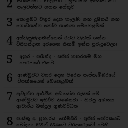
2
සිරිකොත - ඩාලිපාර - සුචරිතය අමතක කර
පැලවත්තට ගහන හේතුව
3
කොළඹට වතුර දෙන කැලණි ගඟ දුෂිතයි ගඟ
ගොඩගන්න කෝටි ගාණක මෙහෙයුමක්
4
අස්වැසුමලාභීන්ගෙන් රටට වැඩක් ගන්න
විසිපන්දාහ අරගෙන නිකම් ඉන්න පුරුදුවෙලා!
5
අනුර - පහින්ද - සජිත් කතරගම මහ
පෙරහරේ එකට
6
ආණ්ඩුවට වසර දෙක පිරෙන සැප්තැම්බරයේ
විපක්ෂයෙන් මෙහෙයුමක්
7
දැවැන්ත ආර්ථික අභියෝග රුසක් මේ
ආණ්ඩුවට ඉතිරිව තිබෙනවා - හිටපු අමාත්‍ය
ආචාර්ය බන්දුල ගුණවර්ධන
8
පාස්කු දා ප්‍රහාරය: හේමසිරි - පූජිත් පෝරකයට
චෝදනා 855න් 854කට වරදකරුවෝ වෙති