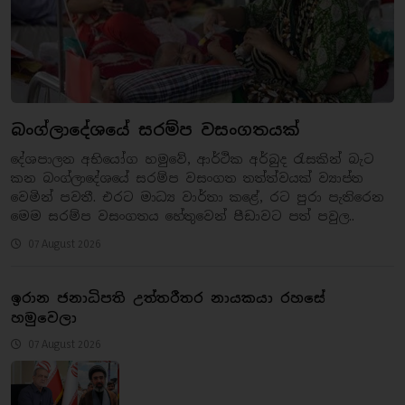
බංග්ලාදේශයේ සරම්ප වසංගතයක්
දේශපාලන අභියෝග හමුවේ, ආර්ථික අර්බුද රැසකින් බැට
කන බංග්ලාදේශයේ සරම්ප වසංගත තත්ත්වයක් ව්‍යාප්ත
වෙමින් පවතී. එරට මාධ්‍ය වාර්තා කළේ, රට පුරා පැතිරෙන
මෙම සරම්ප වසංගතය හේතුවෙන් පීඩාවට පත් පවුල..
07 August 2026
ඉරාන ජනාධිපති උත්තරීතර නායකයා රහසේ
හමුවෙලා
07 August 2026