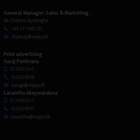
General Manager: Sales & Marketing :
Mr Channa Jayasinghe
+94 777 880 155
channaj@wijeya.lk
Print advertising
Suraj Pathirana
0772617542
0112479838
surajp@wijeya.lk
Lasantha Abeywardena
0774055673
0112479833
lasantha@wijeya.lk