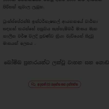
පිරිසක් තුවාල ලැබූහ.
ට‍්‍රාන්ස්පේරන්සි ඉන්ටර්නැෂනල් ආයතනයේ වාර්තා
සඳහන් කරන්නේ පසුගිය සැප්තැම්බර් මාසය මෑත
කාලීන වර්ෂ වලදි ප‍්‍රචණ්ඩ කි‍්‍රයා වැඩියෙන් සිදුවූ
මාසයක් ලෙසය .
බෝම්බ ප‍්‍රහාරයන්ට ලක්වූ වාහන සහ ගොඩ
අදහස් (0) බලන්න සහ දක්වන්න