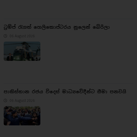
ට්‍රම්ප් රැගත් හෙලිකොප්ටරය නූලෙන් බේරිලා
06 August 2026
පාකිස්තාන රජය විදෙස් මාධ්‍යවේදීන්ට සීමා පනවයි
06 August 2026