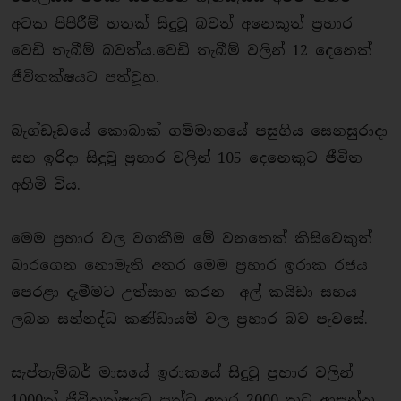
අටක පිපිරීම් හතක් සිදුවූ බවත් අනෙකුත් ප‍්‍රහාර
වෙඩි තැබීම් බවත්ය.වෙඩි තැබීම් වලින් 12 දෙනෙක්
ජීවිතක්ෂයට පත්වූහ.
බැග්ඩෑඩයේ කොබාක් ගම්මානයේ පසුගිය සෙනසුරාදා
සහ ඉරිදා සිදුවූ ප‍්‍රහාර වලින් 105 දෙනෙකුට ජීවිත
අහිමි විය.
මෙම ප‍්‍රහාර වල වගකීම මේ වනතෙක් කිසිවෙකුත්
බාරගෙන නොමැති අතර මෙම ප‍්‍රහාර ඉරාක රජය
පෙරළා දැමීමට උත්සාහ කරන අල් කයිඩා සහය
ලබන සන්නද්ධ කණ්ඩායම් වල ප‍්‍රහාර බව පැවසේ.
සැප්තැම්බර් මාසයේ ඉරාකයේ සිදුවූ ප‍්‍රහාර වලින්
1000ක් ජීවිතක්ෂයට පත්වූ අතර 2000 කට ආසන්න