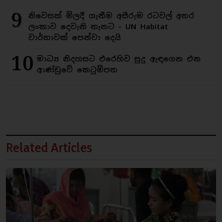
9
නිවෙසක් මිලදී ගැනීම අසීරුම රටවල් අතර
ලංකාව දෙවැනි තැනට - UN Habitat
වාර්තාවක් පෙන්වා දෙයි
10
මාධ්‍ය නිදහසට එරෙහිව සුදු ඇඳගෙන එන
ආණ්ඩුවේ කෙටුම්පත
Related Articles