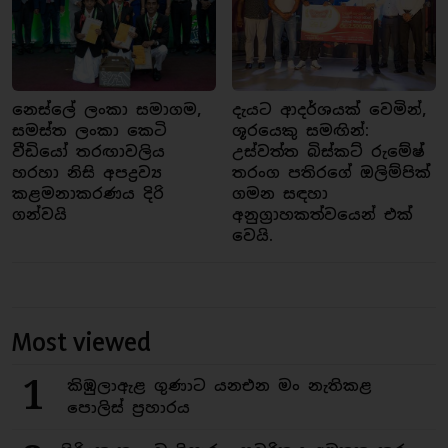
නෙස්ලේ ලංකා සමාගම,
දැයට ආදර්ශයක් වෙමින්,
සමස්ත ලංකා කෙටි
ශූරයෙකු සමඟින්:
වීඩියෝ තරඟාවලිය
උස්වත්ත බිස්කට් රුමේෂ්
හරහා නිසි අපද්‍රව්‍ය
තරංග පතිරගේ ඔලිම්පික්
කළමනාකරණය දිරි
ගමන සඳහා
ගන්වයි
අනුග්‍රාහකත්වයෙන් එක්
වෙයි.
Most viewed
1
කිඹුලාඇළ ගුණාට යනඑන මං නැතිකළ
පොලිස් ප්‍රහාරය