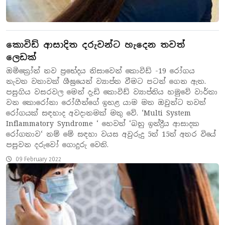
කොවිඩ් ආසාදිත දරුවන්ට හැදෙන තවත්
ලෙඩක්
ඔමික්‍රෝන් නව ප්‍රභේදය නිසාවෙන් කොවිඩ් -19 රෝගය
නැවත වතාවක් ශීඝ්‍රයෙන් ව්‍යාප්ත වීමට පටන් ගෙන ඇත.
පසුගිය වසරවල මෙන් දැඩි කොවිඩ් ව්‍යාප්තිය හමුවේ වාර්තා
වන කොරෝනා රෝගීන්ගේ ඉහළ යාම මත ඔවුන්ට තවත්
රෝගයක් සඳහාද අවදානමක් මතු වේ. ‘Multi System
Inflammatory Syndrome ‘ හෙවත් ‘බහු ඉන්ද්‍රීය ආසාදක
රෝගතාව‘ නම් මේ සඳහා වයස අවුරුදු 5ත් 15ත් අතර වියේ
පසුවන දරුවෝ ගොදුරු වෙති.
09 February 2022