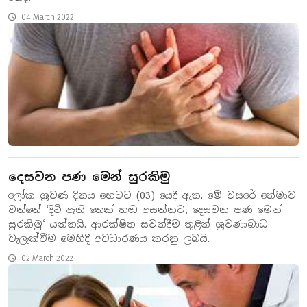
04 March 2022
දෙසවන පණ මෙන් සුරකිමු
ලෝක ශ්‍රවණ දිනය හෙටට (03) යෙදී ඇත. මේ වසරේ තේමාව
වන්නේ ‘දිවි ඇති තෙක් හඬ අසන්නට, දෙසවන පණ මෙන්
සුරකිමු‘ යන්නයි. ආරක්ෂිත සවන්දීම තුළින් ශ්‍රවණාබාධ
වැලැක්වීම මෙහිදී අවධාරණය කරනු ලබයි.
02 March 2022