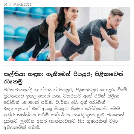
14 March 2022
කල්තියා හඳුනා ගැනීමෙන් පියයුරු පිළිකාවෙන්
රැකෙමු
වර්තමානයේදී කාන්තාවන් පියයුරු පිළිකාවලට ගොදුරු වීමේ
ප්‍රවනතාව ඉහළ ගොස් ඇත. වසරකට අපේ රටින් පිළිකා
රෝගීන් 30,000ක් පමණ වාර්තා වේ. ඉන් රෝගීන්
8දෙනකුගෙන් එක් අයකු පියයුරු පිළිකා රෝගියෙකි. මෙම
රෝගී තත්ත්වය පිරිමි පාර්ශ්වය අතරද ඉතා සුළු වශයෙන්
දක්නට ලැබෙන අතර කාන්තාවකට සිය ගුණයකින් වැඩි
අවදානමක් පවතී.