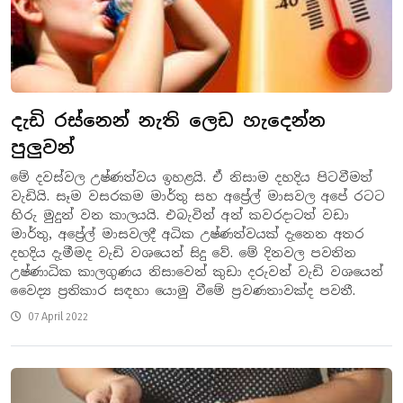
දැඩි රස්නෙන් නැති ලෙඩ හැදෙන්න
පුලුවන්
මේ දවස්වල උෂ්ණත්වය ඉහළයි. ඒ නිසාම දහදිය පිටවීමත්
වැඩියි. සෑම වසරකම මාර්තු සහ අප්‍රේල් මාසවල අපේ රටට
හිරු මුදුන් වන කාලයයි. එබැවින් අන් කවරදාටත් වඩා
මාර්තු, අප්‍රේල් මාසවලදී අධික උෂ්ණත්වයක් දැනෙන අතර
දහදිය දැමීමද වැඩි වශයෙන් සිදු වේ. මේ දිනවල පවතින
උෂ්ණාධික කාලගුණය නිසාවෙන් කුඩා දරුවන් වැඩි වශයෙන්
වෛද්‍ය ප්‍රතිකාර සඳහා යොමු වීමේ ප්‍රවණතාවක්ද පවතී.
07 April 2022