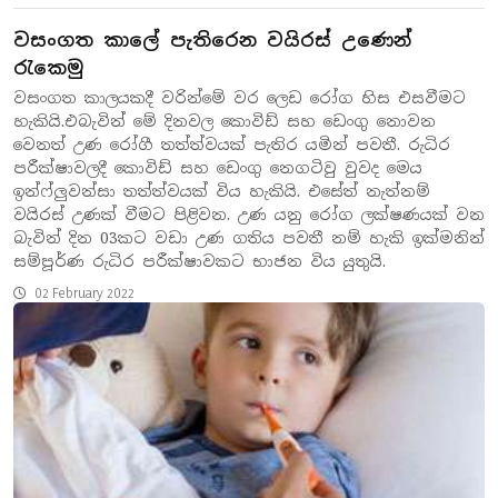
වසංගත කාලේ පැතිරෙන වයිරස් උණෙන්
රැකෙමු
වසංගත කාලයකදී වරින්මේ වර ලෙඩ රෝග හිස එසවීමට
හැකියි.එබැවින් මේ දිනවල කොවිඩ් සහ ඩෙංගු නොවන
වෙනත් උණ රෝගී තත්ත්වයක් පැතිර යමින් පවතී. රුධිර
පරීක්ෂාවලදී කොවිඩ් සහ ඩෙංගු නෙගටිවු වුවද මෙය
ඉන්ෆ්ලුවන්සා තත්ත්වයක් විය හැකියි. එසේත් නැත්නම්
වයිරස් උණක් වීමට පිළිවන. උණ යනු රෝග ලක්ෂණයක් වන
බැවින් දින 03කට වඩා උණ ගතිය පවතී නම් හැකි ඉක්මනින්
සම්පූර්ණ රුධිර පරීක්ෂාවකට භාජන විය යුතුයි.
02 February 2022