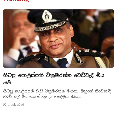
හිටපු පොලිස්පති වික්‍රමරත්න වෙඩිවැදී මිය
යයි
හිටපු පොලිස්පති සී.ඩී වික්‍රමරත්න මහතා ඔහුගේ නිවෙසේදී
වෙඩි වැදී මිය ගොස් ඇතැයි පොලිසිය කියයි..
17 July 2026