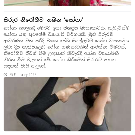
සිරුර නිරෝගීව තබන ‘යෝගා‘
යෝගා කලෙකදී මෙරට ඉතා ජනප්‍රිය මාතෘකාවකි. සැබැවින්ම
යෝගා යනු සුවිශේෂී ව්‍යායාම් වර්ගයකි. මුළු සිරුරම
ආවරණය වන පරිදි මාංශ පේශී සියල්ලටම යෝග ව්‍යායාමය
ලබා දිය හැකියි.ලෙඩ රෝග ගණනාවකින් ආරක්ෂා වීමටත්,
නිරෝගීව ජීවත් වීම උදෙසාත් නිවැරැදි යෝග ව්‍යායාම්හි
නිරත වීම වැදගත් වේ. යෝග කිරීමෙන් සිරුරට පහත
සඳහන් වාසි සැලසේ.
25 February 2022