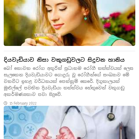
දියවැඩියාව නිසා වකුගඩුවලට සිදුවන හානිය
බෝ නොවන රෝග අතුරින් ප්‍රධානම රෝගී තත්ත්වයක් ලෙස
සැලකෙන දියවැඩියාවට ගොදුරු වූ රෝගීන්ගේ සංඛ්‍යාව මේ
වනවිට ඉහළ වර්ධනයක් පෙන්නුම් කෙරේ. දිගුකාලයක්
මුළුල්ලේ පවතින දියවැඩියා තත්ත්වය හේතුවෙන් වකුගඩු
අකර්මණ්‍යතාව පවා සිදුවේ.
15 February 2022