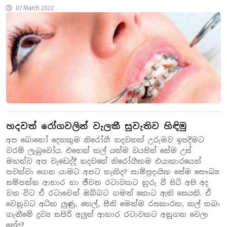
07 March 2022
හදවත් රෝගවලින් වැලකී සුවැතිව හිඳිමු
අප බොහෝ දෙනකුම නිරෝගී හදවතක් උරුමව ඉපදීමට
වරම් ලැබුවෝය. එහෙත් කල් යත්ම වයසින් සේම උස්
මහත්ව අප වැඩෙද්දී හදවතේ නිරෝගීකම එයාකාරයෙන්
පවත්වා ගෙන යාමට අපට හැකිද? සාම්ප්‍රදායික සේම සෞඛ්‍ය
සම්පන්න ආහාර හා ජීවන රටාවකට හුරු වී සිටි අපි අද
වන විට ඒ රටාවෙන් ඔබ්බට ගමන් කොට ඇති සෙයකි. ඒ
වෙනුවට අධික ලුණු, තෙල්, සීනි මෙන්ම රසකාරක, කල් තබා
ගැනීමේ ද්‍රව්‍ය සපිරි අලුත් ආහාර රටාවකට අනුගත වෙලා
නේද?