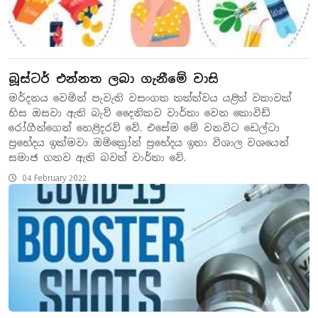
බූස්ටර් එන්නත ලබා ගැනීමේ වාසි
මර්දනය වෙමින් පැවැති වසංගත තත්ත්වය යළිත් වතාවක්
හිස ඔසවා ඇති බැව් දෛනිකව වාර්තා වෙන කොවිඩ්
රෝගීන්ගෙන් හෙළිදරව් වේ. එසේම මේ වනවිට ඩෙල්ටා
ප්‍රභේදය ඉක්මවා ඔමික්‍රෝන් ප්‍රභේදය ඉතා විශාල වශයෙන්
සමාජ ගතව ඇති බවත් වාර්තා වේ.
04 February 2022