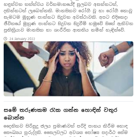
හඳුන්වන තත්ත්වය වර්තමානයේදී සුලබව අසන්නටත්,
දකින්නටත් ලැබෙන්නකි. මානසිකව රෝගී වූ හා රෝගී නොවූ
සැමටම මුහුණ පාන්නට සිදුවන අවස්ථාවකි. අපට එදිනෙදා
ජීවිතයේ මුහුණ පාන්නට සිදුවන සිදුවීම් හමුවේ සිතේ ඇතිවන
ප්‍රතික්‍රියාව මානසික හා ශාරීරික ආතතිය නමින් හැඳින්වේ.
24 January 2022
සමේ තරුණකම රැක ගන්න හොඳින් වතුර
බොන්න
දෛනිකව පිරිසුදු ජලය ප්‍රමාණවත් පරිදි පානය කිරීම හොඳ
සෞඛ්‍යය පුරුද්දකි. සෛලවලට අවශ්‍ය පෝෂ්‍ය පදාර්ථ සේම