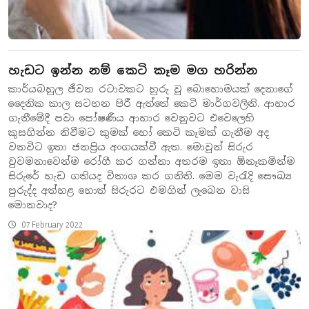
හැඩට ඉන්න නම් කෙටි කෑම මග හරින්න
කාර්යබහුල ජීවන රටාවකට හුරු වූ බොහොමයක් දෙනාගේ
දෛනික කාල සටහන පිරී ඇත්තේ කෙටි මාර්ගවලිනි. ආහාර
ගැනීමේදී පවා පෝෂණීය ආහාර වෙනුවට එවෙලෙහි
කුසගින්න නිවීමට කුමක් හෝ කෙටි කෑමක් ගැනීම අද
වනවිට ඉතා ජනප්‍රිය අංගයක්වී ඇත. මොවුන් සිරුර
වුවමනාවෙන්ම රෝගී කර ගන්නා අතරම ඉතා ඕනෑකමින්ම
සිරුරේ හැඩ ගතියද විනාශ කර ගනිති. මෙම වැරැදි සෞඛ්‍ය
පුරුද්ද අත්හළ හොත් සිරුරට එමගින් ලැබෙන වාසි
මොනවාද?
07 February 2022