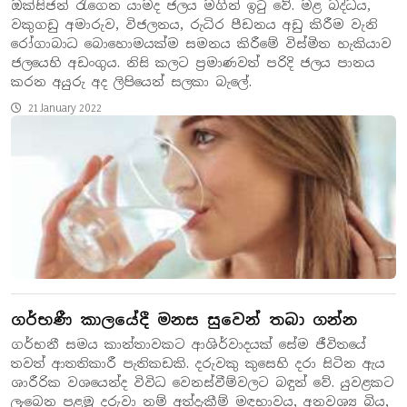
ඔක්සිජන් රැගෙන යාමද ජලය මගින් ඉටු වේ. මළ බද්ධය,
වකුගඩු අමාරුව, විජලනය, රුධිර පීඩනය අඩු කිරීම වැනි
රෝගාබාධ බොහොමයක්ම සමනය කිරීමේ විස්මිත හැකියාව
ජලයෙහි අඩංගුය. නිසි කලට ප්‍රමාණවත් පරිදි ජලය පානය
කරන අයුරු අද ලිපියෙන් සලකා බැලේ.
21 January 2022
ගර්භණී කාලයේදී මනස සුවෙන් තබා ගන්න
ගර්භනී සමය කාන්තාවකට ආශිර්වාදයක් සේම ජීවිතයේ
තවත් ආතතිකාරී පැතිකඩකි. දරුවකු කුසෙහි දරා සිටින ඇය
ශාරීරික වශයෙන්ද විවිධ වෙනස්වීම්වලට බඳුන් වේ. යුවළකට
ලැබෙන පළමු දරුවා නම් අත්දැකීම් මඳභාවය, අනවශ්‍ය බිය,