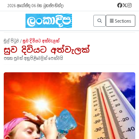
2026 අගෝස්තු 06 වන බ්‍රහස්පතින්දා
Sections
මුල් පිටුව /
සුව දිවියට අත්වැලක්
සුව දිවියට අත්වැලක්
පහත පුවත් අනුපිළිවෙලින් පෙන්වයි