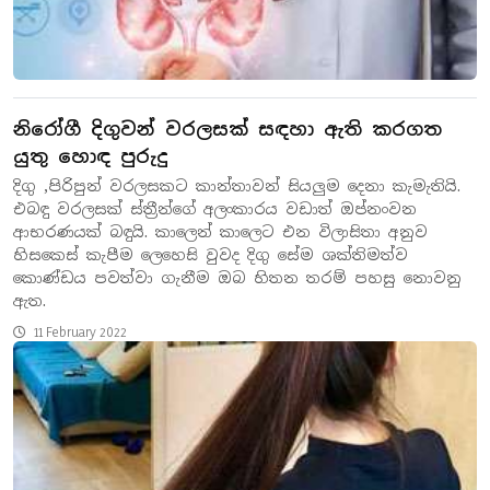
නිරෝගී දිගුවන් වරලසක් සඳහා ඇති කරගත
යුතු හොඳ පුරුදු
දිගු ,පිරිපුන් වරලසකට කාන්තාවන් සියලුම දෙනා කැමැතියි.
එබඳු වරලසක් ස්ත්‍රීන්ගේ අලංකාරය වඩාත් ඔප්නංවන
ආභරණයක් බඳුයි. කාලෙන් කාලෙට එන විලාසිතා අනුව
හිසකෙස් කැපීම ලෙහෙසි වුවද දිගු සේම ශක්තිමත්ව
කොණ්ඩය පවත්වා ගැනීම ඔබ හිතන තරම් පහසු ⁣නොවනු
ඇත.
11 February 2022