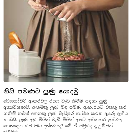
නිසි පමණට ලුණු යොදමු
බොහෝවිට ආහරවල රසය වැඩි කිරීම සඳහා ලුණු
අත්‍යවශ්‍යවේ. ඇතමකු ලුණු මඳ පමණ ආහාරයට එකතු කර
ගනිද්දී තවත් කෙනකු ලුණු වැඩිපුර භාවිත කරන අයුරු දැකිය
හැකියි. ලුණු අඩු වීමත් වැඩි වීමත් අපට අහිතකර ප්‍රතිඵල
ගෙනදෙන බව ඔබ දන්නවාද? මේ ඒ පිළිබඳ දැනුම්වත්