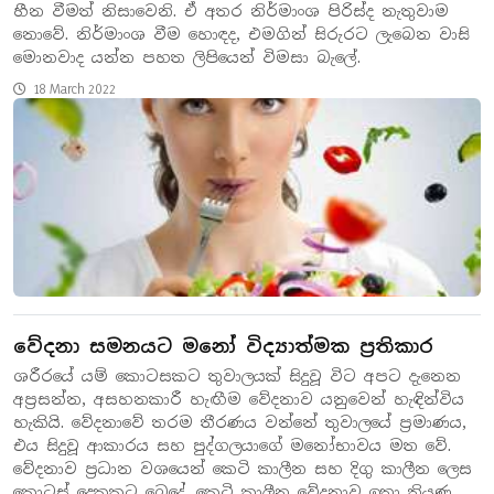
හීන වීමත් නිසාවෙනි. ඒ අතර නිර්මාංශ පිරිස්ද නැතුවාම
නොවේ. නිර්මාංශ වීම හොඳද, එමගින් සිරුරට ලැබෙන වාසි
මොනවාද යන්න පහත ලිපියෙන් විමසා බැලේ.
18 March 2022
වේදනා සමනයට මනෝ විද්‍යාත්මක ප්‍රතිකාර
ශරීරයේ යම් කොටසකට තුවාලයක් සිදුවූ විට අපට දැනෙන
අප්‍රසන්න, අසහනකාරී හැඟීම වේදනාව යනුවෙන් හැඳින්විය
හැකියි. වේදනාවේ තරම තීරණය වන්නේ තුවාලයේ ප්‍රමාණය,
එය සිදුවූ ආකාරය සහ පුද්ගලයාගේ මනෝභාවය මත වේ.
වේදනාව ප්‍රධාන වශයෙන් කෙටි කාලීන සහ දිගු කාලීන ලෙස
කොටස් දෙකකට බෙදේ. කෙටි කාලීන වේදනාව ඉතා තියුණු