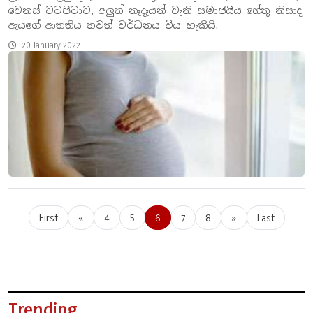
වෙනස් වටපිටාව, අලුත් නෑදෑයන් වැනි සමාජයීය හේතු නිසාද
ඇයගේ ආතතිය තවත් වර්ධනය විය හැකියි.
20 January 2022
First
«
4
5
6
7
8
»
Last
Trending