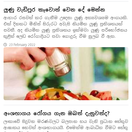
ලුණු වැඩිපුර කෑවොත් වෙන දේ මෙන්න
ආහාර රසවත් කර ගැනීම උදෙසා ලුණු අත්‍යවශ්‍යම අංගයකි.
එක් දිනකට මිනිස් සිරුරට අවැසි නියමිත ලුණු ප්‍රතිශතයක්
පවතී. අද නියමිත ලුණු ප්‍රතිශතය ඉක්මවා ලුණු පරිභෝජනය
තුළින් ලෙඩ රෝගාදියට පවා ගොදුරු වීම සුලබ වී ඇත.
23 February 2022
අංශභාගය රෝගය ගැන ඔබත් දැනුවත්ද?
ලංකාවේ සිදුවන මරණවලට බලපාන හය වැනි ප්‍රධාන හේතුව
ආඝාතය හෙවත් අංශභාගයයි. එමෙන්ම ආබාධිත වීමට හේතු