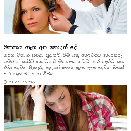
මතකය ගැන අප නොදත් දේ
තරග විභාග සඳහා සූදානම් වීම යනු අත්‍යවශ්‍ය තොරතුරු
පමණක් සංවිධානාත්මකව මතකයේ ගබඩා කර තැබීම සහ
ඒවා නැවත පිළිතුරු පත්‍රයක් සඳහා සුදුසු ලෙස නැවත මතක්
කර ගැනීමට හැකි වීමයි.
28 February 2022