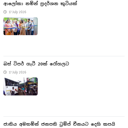
ආලෝකා නමින් ප්‍රදර්ශන කුටියක්
17 July 2026
බස් ටිපර් ගැටී 20ක් රෝහලට
17 July 2026
ජාතිය අමතමින් ජනපති ට්‍රම්ප් චීනයට දෙහි කපයි