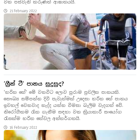
වන පස්වැනි කරුණත් ආඝාතයයි.
21 February 2022
‘ග්‍රීන් ටී‘ පානය සුදුසුද?
‘හරිත තේ‘ මේ වනවිට ලොව පුරාම ප්‍රචලිත පානයකි.
සෞඛ්‍ය සම්පන්න දිවි පැවැත්මක් උදෙසා හරිත තේ පානය
ඉවහල් වෙනවාද නැද්ද යන්න විමසා බැලීම වැදගත් වේ.
නිරෝගීකම රැක ගැනීම සඳහා වන ක්‍රියාකාරී සංයෝග
රැසක්ම හරිත තේවල අන්තර්ගතයි.
16 February 2022