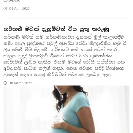
කිරීමකි.
04 April 2022
ගර්භනී මවක් දැනුම්වත් විය යුතු කරුණු
ගර්භණී මවක් තම ගර්භණීභාවය දැනගත් මුල් කාලයේදීම
තමා අදාල ප්‍රදේශයේ පවුල් සෞඛ්‍ය සේවා නිලදාරිනිය හමු වී
ලියාපදිංචි වීම සිදු වේ. ගර්භයට සති හයක් අටක් අතර
කාලය තුළදී ලියාපදිංචි වීමෙන් මවට වඩා ගුණාත්මක
සේවාවක් ලැබිය හැකියි. එනම් මවගේ රෝගී තත්ත්වය සහ
අවදානම් සාධක කලින් හඳුනා ගෙන අවශ්‍ය පරිදි විශේෂඥ
උපදෙස් සඳහා යොමු කිරීමටත් අවකාස ලැබෙනු ඇත.
30 March 2022