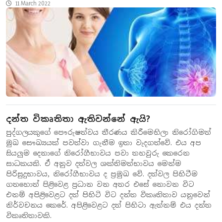
11 March 2022
දන්ත විකෘතිතා ඇතිවන්නේ ඇයි?
පුද්ගලයකුගේ පෞරුෂත්වය තීරණය කිරීමෙහිලා නිරෝගිමත්
මුඛ සෞඛ්‍යයක් පවත්වා ගැනීම ඉතා වැදගත්වේ. එය අප
සියලුම දෙනාගේ නිරෝගීභාවය පවා තහවුරු කෙරෙන
සාධකයකි. ඒ අනුව දත්වල ශක්තිමත්භාවය මෙන්ම
පිරිසුදුභාවය, නිරෝගීභාවය ද ප්‍රමුඛ වේ. දත්වල පිහිටීම
ගතහොත් පිළිවෙළ ප්‍රධාන වන අතර එසේ නොවන විට
එනම් අපිළිවෙළට දත් පිහිටි විට දන්ත විකෘතිතාව යනුවෙන්
නිර්වචනය කෙරේ. අපිළිවෙළට දත් පිහිටා ඇත්නම් එය දන්ත
විකෘතිතාවකි.