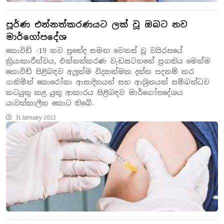
පූර්ණ එන්නත්කරණයට ලක් වූ ඔබට නව
මාර්ගෝපදේශ
කොවිඩ් -19 නව ප්‍රභේද සමඟ වෙනස් වූ වයිරසයේ
ක්‍රියාකාරීත්වය, එන්නත්කරණ වැඩසටහනේ ප්‍රගතිය මෙන්ම
කොවිඩ් පිළිබඳව අලුත්ම විද්‍යාත්මක දත්ත පදනම් කර
ගනිමින් කොරෝනා ආසාදිතයන් සහ ආශ්‍රිතයන් සම්බන්ධව
කටයුතු කළ යුතු ආකාරය පිළිබඳව මාර්ගෝපදේශය
යාවත්කාලීන කොට තිබේ.
31 January 2022