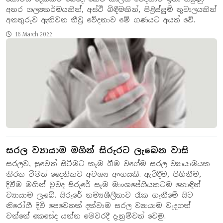
අතර ශල්‍යකර්මයකින්, අස්ථි බිඳීමකින්, පිළිස්සුම් තුවාලයකින්
අනතුරුව ඇතිවන තීව්‍ර වේදනාව මේ ගණයට අයත් වේ.
16 March 2022
සරල ව්‍යායාම මගින් සිරුරට ලැබෙන වාසි
සරලව, සුවෙන් සිටීමට කෑම බීම වගේම සරල ව්‍යායාමයක
නිරත වීමත් දෛනිකව අවශ්‍ය අංගයකි. ඇවිදීම, පිහිනීම,
දිවීම මගින් වුවද සිරුරේ සෑම මාංශපේශියකටම හොඳින්
ව්‍යායාම ලැබේ. සිරුරේ නම්‍යශීලීතාව රැක ගැනීමේ සිට
නිරෝගී දිවි පෙවෙතක් දක්වාම සරල ව්‍යායාම වැදගත්
වන්නේ කෙසේද යන්න මෙවරදී දැනුම්වත් වෙමු.