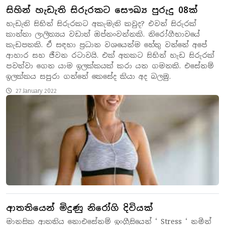
සිහින් හැඩැති සිරුරකට සෞඛ්‍ය පුරුදු 08ක්
හැඩැති සිහින් සිරුරකට අකැමැති කවුද? එවන් සිරුරක්
කාන්තා ලාලිත්‍යය වඩාත් ඔප්නංවන්නකි. නිරෝගීභාවයේ
කැඩපතකි. ඒ සඳහා ප්‍රධාන වශයෙන්ම හේතු වන්නේ අපේ
ආහාර සහ ජීවන රටාවයි. එක් අතකට සිහින් හැඩ සිරුරක්
පවත්වා ගෙන යාම ඉලක්කයක් කරා යන ගමනකි. එසේනම්
ඉලක්කය සපුරා ගන්නේ කෙසේද කියා අද බලමු.
27 January 2022
ආතතියෙන් මිදුණු නිරෝගි දිවියක්
මානසික ආතතිය නොඑසේනම් ඉංග්‍රීසියෙන් ‘ Stress ‘ නමින්