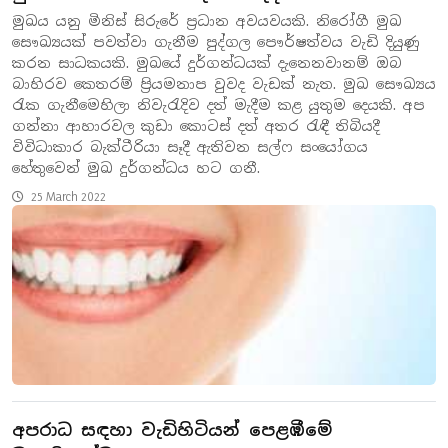
මුඛය යනු මිනිස් සිරුරේ ප්‍රධාන අවයවයකි. නිරෝගී මුඛ
සෞඛ්‍යයක් පවත්වා ගැනීම පුද්ගල පෞර්ෂත්වය වැඩි දියුණු
කරන සාධකයකි. මුඛයේ දුර්ගන්ධයක් දැනෙනවානම් ඔබ
බාහිරව කෙතරම් ප්‍රියමනාප වුවද වැඩක් නැත. මුඛ සෞඛ්‍යය
රැක ගැනීමෙහිලා නිවැරැදිව දත් මැදීම කළ යුතුම දෙයකි. අප
ගන්නා ආහාරවල කුඩා කොටස් දත් අතර රැඳී තිබියදී
විවිධාකාර බැක්ටීරියා සෑදී ඇතිවන සල්ෆ සංයෝගය
හේතුවෙන් මුඛ දුර්ගන්ධය හට ගනී.
25 March 2022
අපරාධ සඳහා වැඩිහිටියන් පෙළඹීමේ