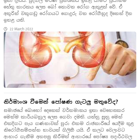
ඉතා දැඩියි. පුද්ගල මරණ ප්‍රතිශතය ඉහළ යාමට ප්‍රධානම
හේතු කාරකය ලෙස බෝ නොවන රෝග ඇතුළත් වේ. ඒ
අතුරින් වකුගඩු රෝගයට ගොදුරු වන රෝගීහුද දිනෙන් දින
ඉහළ යති.
22 March 2022
නිර්මාංශ වීමෙන් පෝෂණ ගැටලු මතුවේද?
සමාජයේ බොහෝ දෙනෙක් වර්තමානය ඉතා වෙහෙසකර
මෙන්ම කාර්යබහුල ලෙස ගෙවා දමති. යන්ත්‍ර සූත්‍ර මෙන්
එකදිගට පැය ගණනාවක් පුරා එකම රාජකාරියේ යෙදීම තුළ
නිරෝගීසම්පන්න භාවයත් ගිලිහී යයි. ඒ කලට වෙලාවට
ආහාර ගැනීම අතපසු කිරීමත් ආහාරයේ පෝෂ්‍ය පදාර්ථවල