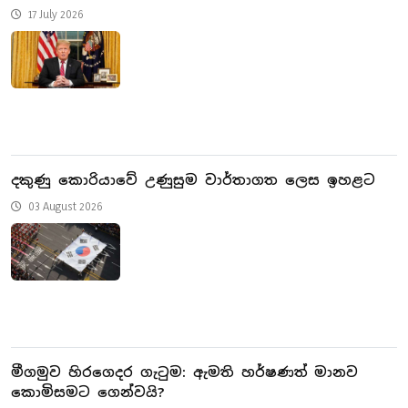
17 July 2026
දකුණු කොරියාවේ උණුසුම වාර්තාගත ලෙස ඉහළට
03 August 2026
මීගමුව හිරගෙදර ගැටුම: ඇමති හර්ෂණත් මානව
කොමිසමට ගෙන්වයි?