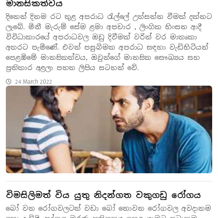
මානසිකත්වය
දිනෙන් දිනම රට තුළ අපරාධ රැල්ලේ උත්සන්න වීමක් දක්නට
ලැබේ. මිනී මැරුම් සේම ළමා අපචාර , ලිංගික හිංසන ආදී
විවිධාකාරයේ අපරාධවල ඔඩු දිවීමක් වරින් වර මාතෘකා
අතරට පැමිණේ. එවන් පසුබිමක අපරාධ සඳහා වැඩිහිටියන්
පෙළඹිමේ මානසිකත්වය, ඔවුන්ගේ මානසික සෞඛ්‍යය සහ
ප්‍රතිකාර අළලා පහත ලිපිය සටහන් වේ.
24 March 2022
විමසිලිමත් විය යුතු නිදන්ගත වකුගඩු රෝගය
බෝ වන රෝගවලටත් වඩා බෝ නොවන රෝගවල අවදානම