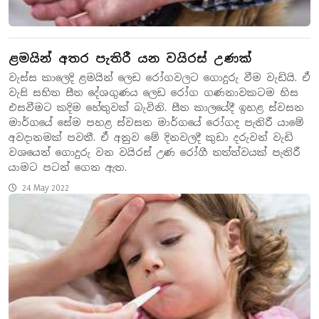
ළමයින් අතර පැතිරී යන වයිරස් උණක්
වැස්ස කාලෙදි ළමයින් ලෙඩ රෝගවලට ගොදුරු වීම වැඩියි. ඒ
වැසි සහිත සීත දේශගුණය ලෙඩ රෝග ගණනාවකටම හිස
එසවීමට කදිම හේතුවක් බැවිනි. සීත කාලයේදී ඉහළ ස්වසන
මාර්ගයේ සේම පහළ ස්වසන මාර්ගයේ රෝගද පැතිරී යාමේ
අවදානමක් පවතී. ඒ අනුව මේ දිනවලදී කුඩා දරුවන් වැඩි
වශයෙන් ගොදුරු වන වයිරස් උණ රෝගී තත්ත්වයක් පැතිරී
යාමට පටන් ගෙන ඇත.
24 May 2022