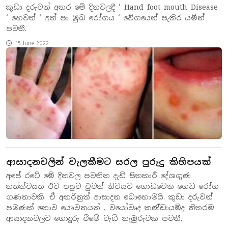
කුඩා දරුවන් අතර මේ දිනවලදී ‘ Hand foot mouth Disease
‘ හෙවත් ‘ අත් පා මුඛ රෝගය ‘ වේගයෙන් පැතිර යමින්
පවතී.
15 June 2022
ආසාදනවලින් වැලකීමට සරල පුරුදු කිහිපයක්
අපේ රටේ මේ දිනවල පවතින දැඩි සීතකාරී දේශගුණ
තත්ත්වයත් ඊට පසුව වුවත් නිවසට ගොඩවෙන ගෙඩ රෝග
ගණනාවකි. ඒ අතරිනුත් ආසාදන බොහොමයි. කුඩා දරුවන්
පමණක් නොව යෞවනයන් , වයෝවෘද කණ්ඩායම්ද නිතරම
ආසාදනවලට ගොදුරු වීමේ වැඩි නැඹුරුවක් පවතී.