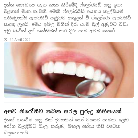
දන්ත සෞඛ්‍යය ගැන කතා කිරීමේදී ෆ්ලෝරයිඩ් යනු ඉතා
වැදගත් මාතෘකාවකි. මෙකී ෆ්ලෝරයිඩ් අයනය කැල්සියම්
හයිඩ්‍රොක්සි ඇපටයිට් අණුවට ඇතුළත් වී ෆ්ලෝරො ඇපටයිට්
සාදනු ලැබේ. මෙය අම්ල මගින් දිරා යාම මුල් අණුවට වඩා
අඩු බැවින් දත් ශක්තිමත් කර දිරා යාම අවම කෙරේ.
29 April 2022
අපව නිරෝගීව තබන සරල පුරුදු කිහිපයක්
දිනක් ගතවීම යනු එක් දවසකින් හෝ වයසට යාමකි. ලෙඩ
රෝග වැළඳීමට බාල, තරුණ, මහලු භේදය කිසි විටෙක
බලනොපායි.