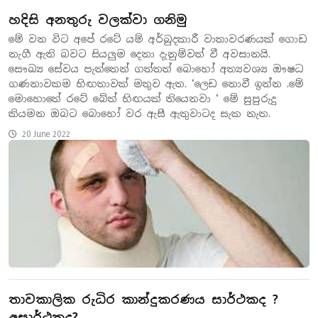
හදිසි අනතුරු වලක්වා ගනිමු
මේ වන විට අපේ රටේ යම් අර්බුදකාරී වාතාවරණයක් ගොඩ
නැගී ඇති බවට සියලුම දෙනා දැනුම්වත් වී අවසානයි.
සෞඛ්‍ය සේවය පැත්තෙන් ගත්තත් බොහෝ අත්‍යවශ්‍ය ඖෂධ
ගණනාවකම හිඟතාවක් මතුව ඇත. ‘ලෙඩ නොවී ඉන්න .මේ
මොහොතේ රටේ බේත් හිඟයක් තියෙනවා ‘ මේ සුපුරුදු
කියමන ඔබට බොහෝ වර ඇසී ඇතුවාටද සැක නැත.
20 June 2022
තාවකාලික රුධිර කාන්දුකරණය සාර්ථකද ?
අසාර්ථකද?