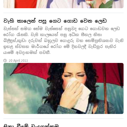
වැහි කාලෙන් පසු ගෙට ගොඩ වෙන ලෙඩ
වැස්සත් සමග සේම වැස්සෙන් පසුවද ගෙට ගොඩවන ලෙඩ
රෝග රැසකි. වැසි කාලයෙන් පසු අධික සීතල නිසා
බිළිඳුන්,කුඩා දරුවන් බහුලව ගොදුරු වන සෙම්ප්‍රතිශ්‍යාව වැනි
ඉහළ ස්වසන මාර්ගයේ රෝග මේ දිනවලදී වැඩිපුර පැතිර
යාමේ අවදානමක් පවතී.
20 April 2022
සිනා වීමේ වැදගත්කම