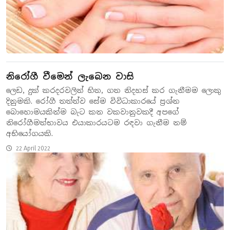
නිරෝගී වීමෙන් ලැබෙන වාසි
ලෙඩ, දුක් කරදරවලින් හිත, ගත නිදහස් කර ගැනීමම ලොකු
දිනුමකි. රෝගී තත්ත්ව සේම විවිධාකාරයේ ප්‍රශ්න
බොහොමයකින්ම බැට කන වකවානුවකදී අපගේ
නිරෝගීමත්භාවය එයාකාරයටම රඳවා ගැනීම නම්
අභියෝගයකි.
22 April 2022