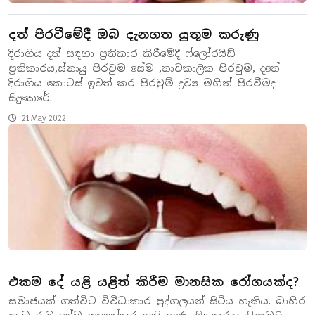
දත් පිරවීමේදී ඔබ දැනගත යුතුම කරුණු
දිරාගිය දත් සඳහා ප්‍රතිකාර කිරීමේදී ෆ්ලෝරයිඩ්
ප්‍රතිකාරය,ස්නායු පිරවුම සේම ,තාවකාලික පිරවුම, දතේ
දිරාගිය කොටස් ඉවත් කර පිරවුම් ද්‍රව්‍ය මගින් පිරවීමද
සිදුකෙරේ.
21 May 2022
එකම දේ යළි යළිත් කිරීම මානසික රෝගයක්ද?
සමාජයක් ගත්විට විවිධාකාර පුද්ගලයන් සිටිය හැකිය. බාහිර