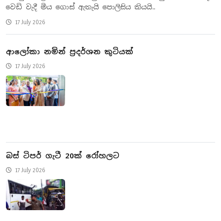
වෙඩි වැදී මිය ගොස් ඇතැයි පොලිසිය කියයි..
17 July 2026
ආලෝකා නමින් ප්‍රදර්ශන කුටියක්
17 July 2026
බස් ටිපර් ගැටී 20ක් රෝහලට
17 July 2026