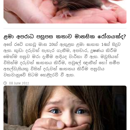
ළමා අපරාධ පසුපස කතාව මානසික රෝගයක්ද?
අපේ රටේ ගතවූ මාස 20ක් ඇතුළත ළමා ඝාතන 14ක් සිදුව
ඇත. කුඩා දරුවන් පැහැර ගැනීම, අපචාර, දූෂණය කිරීම
මෙන්ම පසුව මරා දැමීම ආදියද වාර්තා වී ඇත. මවුපියන්
විසින්ම දරුවන් ඝාතනය කිරීම, පවුලේ ඥාතීන් හෝ සමීප
අසල්වැසියකු විසින් දරුවන් ඝාතනය කිරීම පසුගිය
වකවානුවේ සිටම හෙළිදරව් වී ඇත.
08 June 2022