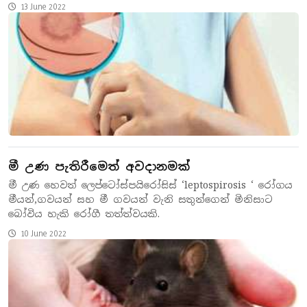
13 June 2022
මී උණ පැතිරීමෙත් අවදානමක්
මී උණ හෙවත් ලෙප්ටෝස්පයිරෝසිස් ‘leptospirosis ‘ රෝගය
මීයන්,ගවයන් සහ මී ගවයන් වැනි සතුන්ගෙන් මිනිසාට
බෝවිය හැකි රෝගී තත්ත්වයකි.
10 June 2022