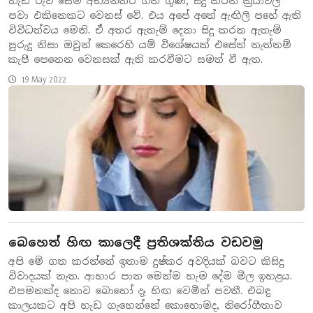
හැඩ රුව සේම අභ්‍යන්තර ගති ගුණ, සිදු කරන ක්‍රියාවලි
පවා එකිනෙකට වෙනස් වේ. එය අපේ අතේ ඇඟිලි පහේ ඇති
විවිධත්වය මෙනි. ඒ අතර ඇතැම් දෙනා සිදු කරන ඇතැම්
පුරුදු නිසා ඔවුන් කෙරෙහි යම් විශේෂයක් එසේත් නැත්නම්
කැපී පෙනෙන වෙනසක් ඇති කරවීමට සමත් වී ඇත.
19 May 2022
බෙහෙත් හිඟ කාලෙදී ප්‍රතිශක්තිය වඩවමු
අපි මේ ගත කරන්නේ ඉතාම දුෂ්කර අවදියක් බවට කිසිදු
විවාදයක් නැත. ආහාර පාන මෙන්ම හැම දේම මිල ඉහළය.
එපම‍නක්ද නොව බොහෝ දෑ හිඟ වෙමින් පවතී. එබඳු
කාලයකට අපි හැඩ ගැහෙන්නේ කොහොමද, නිරෝගීතාව