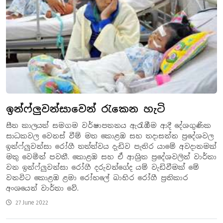
ඉන්ෆ්ලුවන්සාවෙන් රැකෙන හැටි
සීත කාලයත් සමගම වර්ෂාපතනය ඇරැඹීම ආදී දේශගුණික
සාධකවල වෙනස් වීම් මත කොළඹ සහ තදාසන්න ප්‍රදේශවල
ඉන්ෆ්ලුවන්සා රෝගී තත්ත්වය දැඩිව පැතිර යාමේ අවදානමක්
මතු වෙමින් පවතී. කොළඹ සහ ඒ ආශ්‍රිත ප්‍රදේශවලින් වාර්තා
වන ඉන්ෆ්ලුවන්සා රෝගී දරුවන්ගේද යම් වැඩිවීමක් මේ
වනවිට කොළඹ ළමා රෝහලේ බාහිර රෝගී ප්‍රතිකාර
අංශයෙන් වාර්තා වේ.
27 June 2022