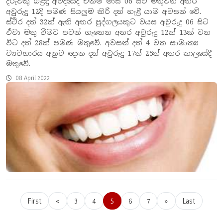
දරුවකු බිළිඳු අවදියේදී එනම් මාස 06 සිට මතුවන අතර
අවුරුදු 12දි පමණ සියලුම කිරි දත් හැළී යාම අවසන් වේ.
ස්ථිර දත් 32ක් ඇති අතර පුද්ගලයකුට වයස අවුරුදු 06 සිට
ඒවා මතු වීමට පටන් ගැනෙන අතර අවුරුදු 12ක් 13ක් වන
විට දත් 28ක් පමණ මතුවේ. අවසන් දත් 4 වන සාමාන්‍ය
ව්‍යවහාරය අනුව ඥාන දත් අවුරුදු 17ත් 25ත් අතර කාලයේදී
මතුවේ.
08 April 2022
First
«
3
4
5
6
7
»
Last