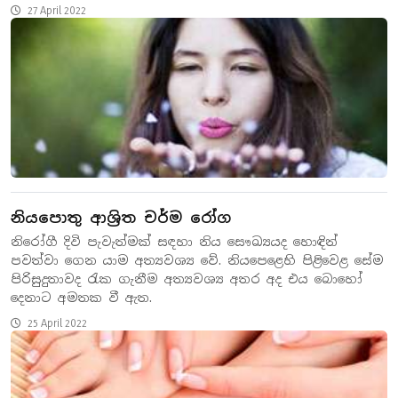
27 April 2022
නියපොතු ආශ්‍රිත චර්ම රෝග
නිරෝගී දිවි පැවැත්මක් සඳහා නිය සෞඛ්‍යයද හොඳින්
පවත්වා ගෙන යාම අත්‍යවශ්‍ය වේ. නියපෙළෙහි පිළිවෙළ සේම
පිරිසුදුතාවද රැක ගැනීම අත්‍යවශ්‍ය අතර අද එය බොහෝ
දෙනාට අමතක වී ඇත.
25 April 2022