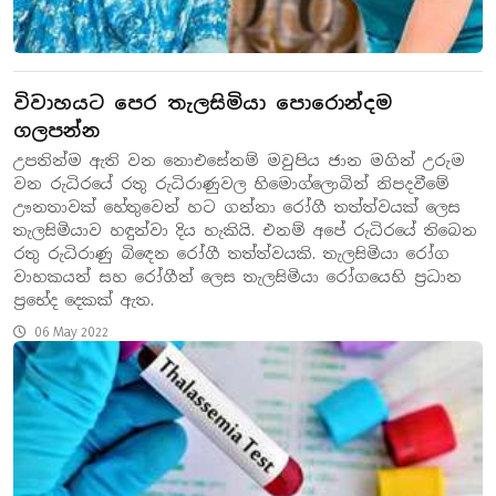
විවාහයට පෙර තැලසිමියා පොරොන්දම
ගලපන්න
උපතින්ම ඇති වන නොඑසේනම් මවුපිය ජාන මගින් උරුම
වන රුධිරයේ රතු රුධිරාණුවල හිමොග්ලොබින් නිපදවීමේ
ඌනතාවක් හේතුවෙන් හට ගන්නා රෝගී තත්ත්වයක් ලෙස
තැලසිමියාව හඳුන්වා දිය හැකියි. එනම් අපේ රුධිරයේ තිබෙන
රතු රුධිරාණු බිඳෙන රෝගී තත්ත්වයකි. තැලසිමියා රෝග
වාහකයන් සහ රෝගීන් ලෙස තැලසිමියා රෝගයෙහි ප්‍රධාන
ප්‍රභේද දෙකක් ඇත.
06 May 2022