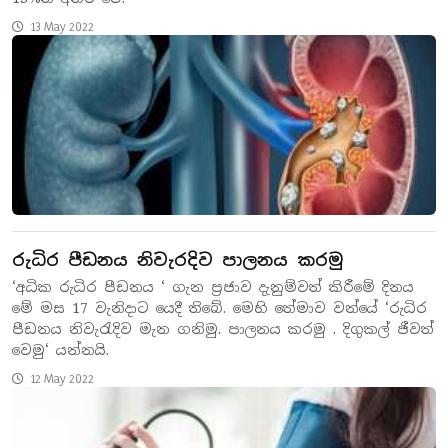
13 May 2022
රුධිර පීඩනය නිවැරදිව පාලනය කරමු
‘අධික රුධිර පීඩනය ‘ ගැන ප්‍රජාව දැනුම්වත් කිරීමේ දිනය
මේ මස 17 වැනිදාට යෙදී තිබේ. මෙහි තේමාව වන්යේ ‘රුධිර
පීඩනය නිවැරැදිව මැන ගනිමු. පාලනය කරමු . දිගුකල් ජීවත්
වෙමු‘ යන්නයි.
12 May 2022