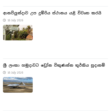
ආනවිලුන්දාව උප දුම්රිය ස්ථානය යළි විවෘත කරයි
16 July 2026
ශ්‍රී ලංකා හමුදාවට ඩ්‍රෝන විකුණන්න තුර්කිය සූදානම්
16 July 2026