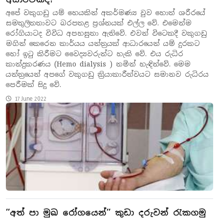
අපේ වකුගඩු යම් හෙයකින් අකර්මණ්‍ය වුව හොත් ශරීරයේ
සමතුලිතතාවට බරපතළ ප්‍රශ්නයක් එල්ල වේ. එමෙන්ම
රෝගියාටද විවිධ අපහසුතා ඇතිවේ. එවන් විටෙකදී වකුගඩු
මගින් කෙරෙන කාර්යය යන්ත්‍රයක් ආධාරයෙන් යම් දුරකට
හෝ ඉටු කිරීමට වෛද්‍යවරුන්ට හැකි වේ. එය රුධිර
කාන්දුකරණය (Hemo dialysis ) නමින් හැඳින්වේ. මෙම
යන්ත්‍රයෙන් අපගේ වකුගඩු ක්‍රියාකාරීත්වයට සමානව රුධිරය
පෙරීමක් සිදු වේ.
17 June 2022
’’අත් පා මුඛ රෝගයෙන්’’ කුඩා දරුවන් රැකගමු