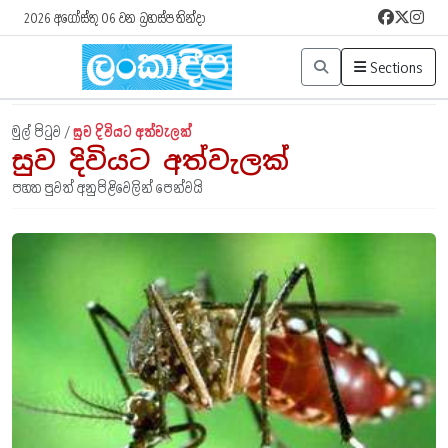
2026 අගෝස්තු 06 වන බ්‍රහස්පතින්දා
Sections
මුල් පිටුව /
සුව දිවියට අත්වැලක්
සුව දිවියට අත්වැලක්
පහත පුවත් අනුපිළිවෙලින් පෙන්වයි