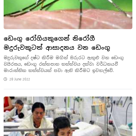
ඩෙංගු රෝගියකුගෙන් නිරෝගී
මදුරුවකුටත් ආසාදනය වන ඩෙංගු
මදුරුවකුගේ දෂ්ට කිරීම මගින් සිරුරට ඇතුළු වන ඩෙංගු
වයිරසය, ඩෙංගු රක්තපාත තත්ත්වය දක්වා වර්ධනයවී
මාරාන්තික තත්ත්වයක් පවා ඇති කිරීමට ඉවහල්වේ.
28 June 2022