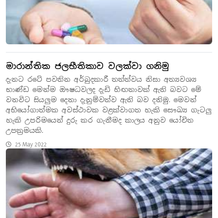
මාරාන්තික ජලභීතිකාව වලක්වා ගනිමු
දැනට රටේ පවතින අර්බුදකාරී තත්ත්වය නිසා අත්‍යවශ්‍ය
භාණ්ඩ මෙන්ම ඖෂධවලද දැඩි හිඟතාවක් ඇති බවට මේ
වනවිට සියලුම දෙනා දැනුම්වත්ව ඇති බව දනිමු. මෙවන්
අභියෝගාත්මක අවස්ථාවක වළක්වාගත හැකි සෞඛ්‍ය ගැටලු
හැකි උපරිමයෙන් දුරු කර ගැනීමද කාලය අනුව යෝචිත
උපක්‍රමයකි.
25 May 2022