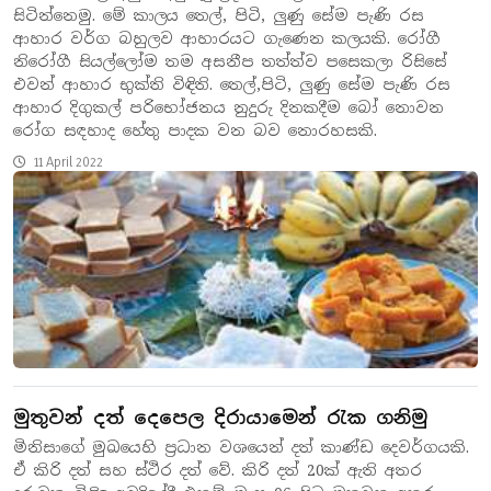
සිටින්නෙමු. මේ කාලය තෙල්, පිටි, ලුණු සේම පැණි රස
ආහාර වර්ග බහුලව ආහාරයට ගැණෙන කලයකි. රෝගී
නිරෝගී සියල්ලෝම තම අසනීප තත්ත්ව පසෙකලා රිසිසේ
එවන් ආහාර භුක්ති විඳිති. තෙල්,පිටි, ලුණු සේම පැණි රස
ආහාර දිගුකල් පරිභෝජනය නුදුරු දිනකදීම බෝ නොවන
රෝග සඳහාද හේතු පාදක වන බව නොරහසකි.
11 April 2022
මුතුවන් දත් දෙ‌පෙල දිරායාමෙන් රැක ගනිමු
මිනිසාගේ මුඛයෙහි ප්‍රධාන වශයෙන් දත් කාණ්ඩ දෙවර්ගයකි.
ඒ කිරි දත් සහ ස්ථිර දත් වේ. කිරි දත් 20ක් ඇති අතර