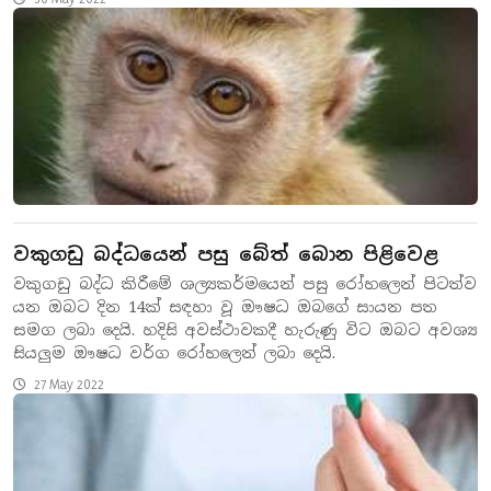
වකුගඩු බද්ධයෙන් පසු බේත් බොන පිළිවෙළ
වකුගඩු බද්ධ කිරීමේ ශල්‍යකර්මයෙන් පසු රෝහලෙන් පිටත්ව
යන ඔබට දින 14ක් සඳහා වූ ඖෂධ ඔබගේ සායන පත
සමග ලබා දෙයි. හදිසි අවස්ථාවකදී හැරුණු විට ඔබට අවශ්‍ය
සියලුම ඖෂධ වර්ග රෝහලෙන් ලබා දෙයි.
27 May 2022