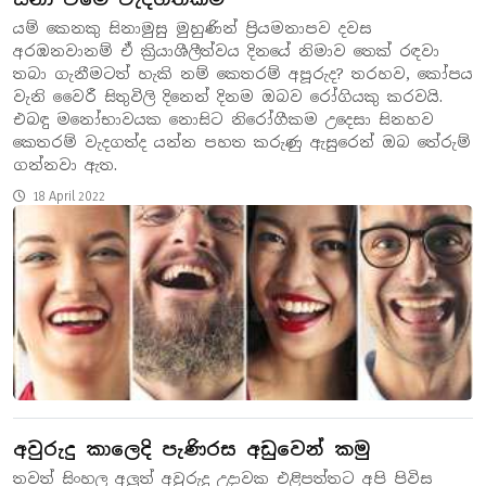
යම් කෙනකු සිනාමුසු මුහුණින් ප්‍රියමනාපව දවස
අරඹනවානම් ඒ ක්‍රියාශීලීත්වය දිනයේ නිමාව තෙක් රඳවා
තබා ගැනීමටත් හැකි නම් කෙතරම් අපූරුද? තරහව, කෝපය
වැනි වෛරී සිතුවිලි දිනෙන් දිනම ඔබව රෝගියකු කරවයි.
එබඳු මනෝභාවයක නොසිට නිරෝගීකම උදෙසා සිනහව
කෙතරම් වැදගත්ද යන්න පහත කරුණු ඇසුරෙන් ඔබ තේරුම්
ගන්නවා ඇත.
18 April 2022
අවුරුදු කාලෙදි පැණිරස අඩුවෙන් කමු
තවත් සිංහල අලුත් අවුරුදු උදාවක එළිපත්තට අපි පිවිස