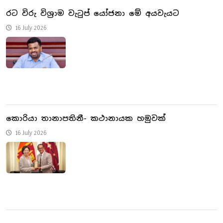
රට විරු විශ්‍රාම වැටුප් යෝජනා මේ අයවැයට
16 July 2026
කොරියා තානාපතිනී- කථානායක හමුවක්
16 July 2026