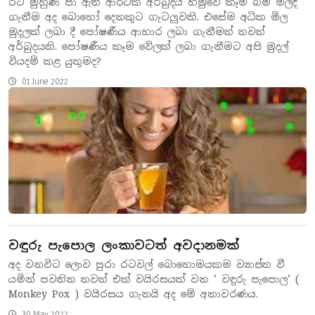
රට මුහුණ පා ඇති ආර්ථික අර්බුදය හමුවේ කෑම බීම මිලදී
ගැනීම අද බොහෝ දෙනකුට ගැටලුවකි. එසේම අධික මිල
මුදලක් ලබා දී පෝෂණීය ආහාර ලබා ගැනීමත් තවත්
අර්බුදයකි. පෝෂණීය කෑම වේලක් ලබා ගැනීමට අපි මුදල්
වියදම් කළ යුතුමද?
01 June 2022
වඳුරු පැපොල ලංකාවටත් අවදානමක්
අද වනවිට ලොව පුරා රටවල් බොහොමයකම ව්‍යාප්ත වී
යමින් පවතින තවත් එක් වයිරසයක් වන ‘ වඳුරු පැපොල‘ (
Monkey Pox ) වයිරසය ගැනයි අද මේ අනාවරණය.
30 May 2022