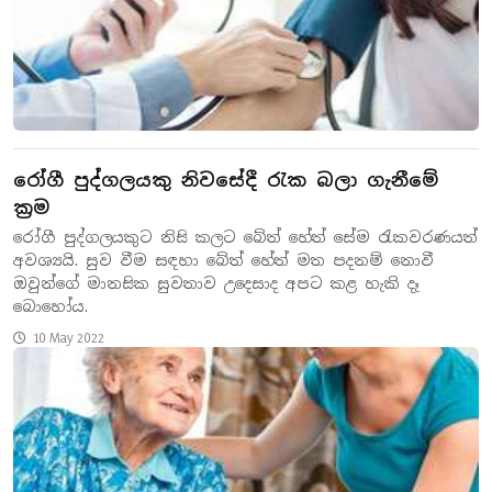
රෝගී පුද්ගලයකු නිවසේදී රැක බලා ගැනීමේ
ක්‍රම
රෝගී පුද්ගලයකුට නිසි කලට බේත් හේත් සේම රැකවරණයත්
අවශ්‍යයි. සුව වීම සඳහා බේත් හේත් මත පදනම් නොවී
ඔවුන්ගේ මානසික සුවතාව උදෙසාද අපට කළ හැකි දෑ
බොහෝය.
10 May 2022