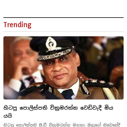
Trending
හිටපු පොලිස්පති වික්‍රමරත්න වෙඩිවැදී මිය
යයි
හිටපු පොලිස්පති සී.ඩී වික්‍රමරත්න මහතා ඔහුගේ නිවෙසේදී