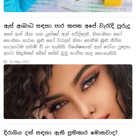
ඇස් ආබාධ සඳහා පාර කපන අපේ වැරැදි පුරුදු
අපේ ඇස් රැක ගත යුත්තේ ඇස් පරිද්දෙනි. හිතාමතා හෝ
නොසිතා කරන සුළු හෝ වරදක් නිසා පෙනීම මුළු ජිවිත
කාලයටම අහිමි වී යා හැකියි. විශේෂයෙන් ඇස් රෝග උූදෙසා
අපට සිතුමතේ බේත් හේත් වුවු භාවිත කළ නොහැකියි.
02 May 2022
දිරාගිය දත් සඳහා ඇති ප්‍රතිකාර මොනවාද?