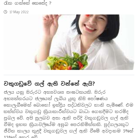
රැක ගන්නේ කෙසේද ?
17 May 2022
වකුගඩුවේ ගල් ඇති වන්නේ ඇයි?
ජලය යනු සිරුරට අත්‍යවශ්‍ය සංඝටකයකි. සිරුර
අභ්‍යන්තරයට ජලයෙන් ලැබිය යුතු නිසි පෝෂණය
නොලැබීමෙන් බොහෝ ඉන්ද්‍රිය පද්ධතිවලට හානි පැමිණේ. එම
තත්ත්වය වකුගඩු ක්‍රියාකාරීත්වයට බාධා ගෙනදීමට තරම්ද
ප්‍රබල වේ. අපි සුලබව අසා ඇති පරිදි වකුගඩුවල ගල් ඇති
වීමද ඉහත ක්‍රියාවලියේම අසුබ පෙරනිමිත්තකි. පුද්ගලයකුට
ජීවිත කාලය තුළදී වකුගඩුවල ගල් ඇති වීමේ අවදානම 5%ත්
13%ත් අතර වේ.