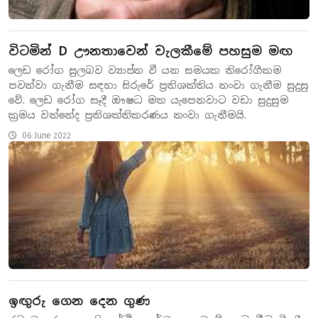
විටමින් D ඌනතාවෙන් වැලකීමේ පහසුම මඟ
ලෙඩ රෝග සුලබව ව්‍යාප්ත වී යන සමයක නිරෝගීකම
පවත්වා ගැනීම සඳහා සිරුරේ ප්‍රතිශක්තිය නංවා ගැනීම සුදුසු
වේ. ලෙඩ රෝග සෑදී ඖෂධ මත යැපෙනවාට වඩා සුදුසුම
ක්‍රමය වන්නේද ප්‍රතිශක්තිකරණය නංවා ගැනීමයි.
06 June 2022
ඉඟුරු ගෙන දෙන ගුණ