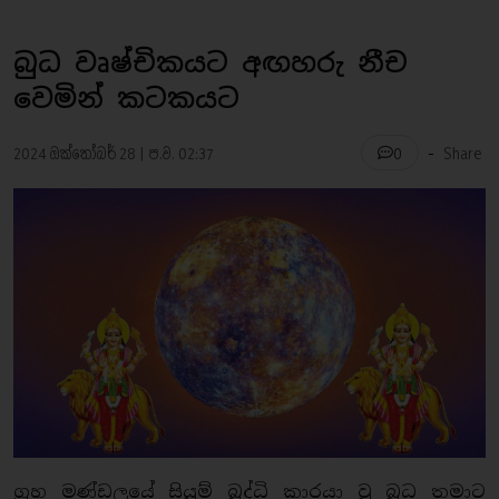
බුධ වෘෂ්චිකයට අඟහරු නීච
වෙමින් කටකයට
-
2024 ඔක්තෝබර් 28 | ප.ව. 02:37
Share
0
ග්‍රහ මණ්ඩලයේ සියුම් බුද්ධි කාරයා වූ බුධ තමාට