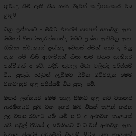
තුවාල වීම් ඇති විය හැකි බැවින් කල්පනාකාරී විය
යුතුයි.
ධනු ලග්නයට – ඔබට එතරම් යහපත් නොවනු ඇත.
ඔබගේ හිත මිතුරන්ගෙන්ද ඔබට ප්‍රශ්න ඇතිවනු ඇත.
රැකියා ස්ථානයේ ප්‍රශ්නද වෙනස් වීමක් හෝ ද වනු
ඇත. යම් කිසි ආරංචියක් නිසා තම ධනය හානියට
පත්වීමක් ද වේ. හදිසි තුවාල පීඩා වලින්ද පරිස්සම්
විය යුතුයි. දරුවන් ලැබීමට සිටින මව්වරුන් මෙම
වකවානුව තුළ පරිස්සම් විය යුතු වේ.
මකර ලග්නයට මෙම කාල සීමාව තුළ නව ව්‍යාපාර
ආරම්භයට සුබ වන අතර ඔබ විසින් කලින් කරන
ලද ව්‍යාපාරවලට යම් යම් පාඩු ද ඇතිවන කාලයක්
වේ. පවුල් දිවියේ ද සමඟියට බාධාවන් ඇතිවනු ඇත.
විශාල වියදම් දැරීමෙන් වැලකී සිටිය යුතු කාලයක්