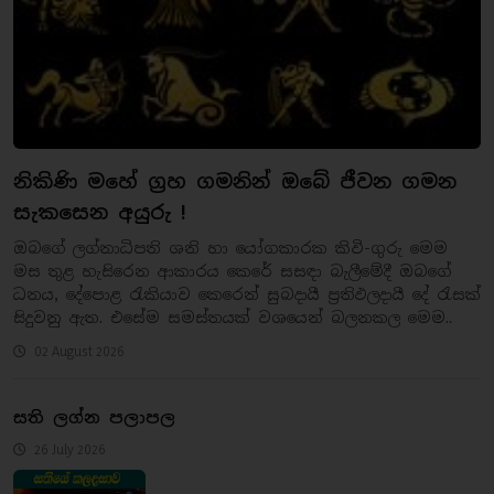
නිකිණි මහේ ග්‍රහ ගමනින් ඔබේ ජීවන ගමන
සැකසෙන අයුරු !
ඔබගේ ලග්නාධිපති ශනි හා යෝගකාරක කිවි-ගුරු මෙම
මස තුළ හැසිරෙන ආකාරය කෙරේ සසඳා බැලීමේදී ඔබගේ
ධනය, දේපොළ රැකියාව කෙරෙන් සුබදායී ප්‍රතිඵලදායී දේ රැසක්
සිදුවනු ඇත. එසේම සමස්තයක් වශයෙන් බලනකල මෙම..
02 August 2026
සති ලග්න පලාපල
26 July 2026