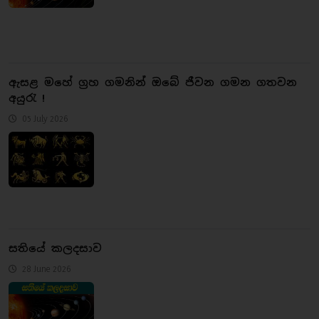
ඇසළ මහේ ග්‍රහ ගමනින් ඔබේ ජීවන ගමන ගතවන
අයුරැ !
05 July 2026
සතියේ කලදසාව
28 June 2026