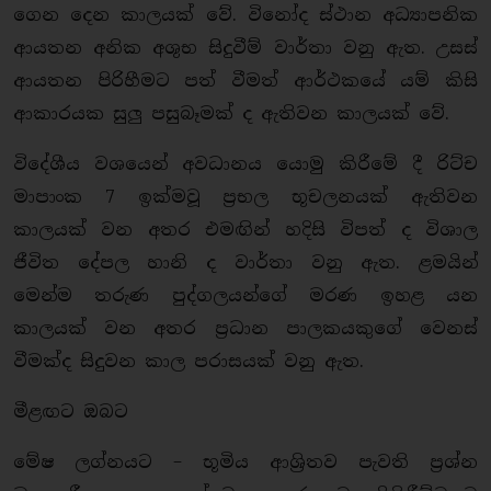
ගෙන දෙන කාලයක් වේ. විනෝද ස්ථාන අධ්‍යාපනික
ආයතන අනික අශුභ සිදුවීම් වාර්තා වනු ඇත. උසස්
ආයතන පිරිහීමට පත් වීමත් ආර්ථකයේ යම් කිසි
ආකාරයක සුලු පසුබෑමක් ද ඇතිවන කාලයක් වේ.
විදේශීය වශයෙන් අවධානය යොමු කිරීමේ දී රිට්ච
මාපාංක 7 ඉක්මවූ ප්‍රභල භූචලනයක් ඇතිවන
කාලයක් වන අතර එමඟින් හදිසි විපත් ද විශාල
ජීවිත දේපල හානි ද වාර්තා වනු ඇත. ළමයින්
මෙන්ම තරුණ පුද්ගලයන්ගේ මරණ ඉහළ යන
කාලයක් වන අතර ප්‍රධාන පාලකයකුගේ වෙනස්
වීමක්ද සිදුවන කාල පරාසයක් වනු ඇත.
මීළඟට ඔබට
මේෂ ලග්නයට – භූමිය ආශ්‍රිතව පැවති ප්‍රශ්න