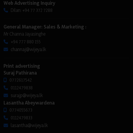
Web Advertising Inquiry
Dilan: +94 77 372 7288
General Manager: Sales & Marketing :
Mr Channa Jayasinghe
+94 777 880 155
channaj@wijeya.lk
Print advertising
Suraj Pathirana
0772617542
0112479838
surajp@wijeya.lk
Lasantha Abeywardena
0774055673
0112479833
lasantha@wijeya.lk