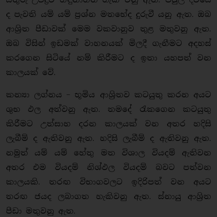
ද පැවති යම් යම් ප්‍රශ්න මතභේද දුරුවී යනු ඇත. ඔබ
ආශ්‍රිත පීඩාවක් මෙම වකවානුව තුළ මතුවනු ඇත.
ඔබ විසින් ඉඩමක් වාහනයක් මිලදී ගැනීමට අදහස්
කරගෙන සිටියේ නම් කිරීමට ද ඉතා යහපත් වන
කාලයක් වේ.
කන්‍යා ලග්නය – භූමිය ආශ්‍රිතව කටයුතු කරන අයට
ශුභ ඵල අත්වනු ඇත. තමදේ රැකගෙන කටයුතු
කිරීමට උත්සාහ දරන කාලයක් වන අතර හදිසි
ලැබීම් ද ඇතිවනු ඇත. හදිසි ලැබීම් ද ඇතිවනු ඇත.
නමුත් යම් යම් හේතු මත විශාල වියදම් ඇතිවන
අතර එම වියදම් නිශ්ඵල වියදම් බවට පත්වන
කාලයකි. තරඟ විභාගවලට ඉදිරිපත් වන අයට
තරඟ ජයද ලබාගත හැකිවනු ඇත. ස්නායු ආශ්‍රිත
පීඩා මතුවනු ඇත.