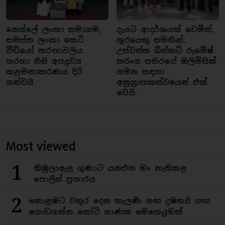
නෙස්ලේ ලංකා සමාගම,
දැයට ආදර්ශයක් වෙමින්,
සමස්ත ලංකා කෙටි
ශූරයෙකු සමඟින්:
වීඩියෝ තරඟාවලිය
උස්වත්ත බිස්කට් රුමේෂ්
හරහා නිසි අපද්‍රව්‍ය
තරංග පතිරගේ ඔලිම්පික්
කළමනාකරණය දිරි
ගමන සඳහා
ගන්වයි
අනුග්‍රාහකත්වයෙන් එක්
වෙයි.
Most viewed
1
කිඹුලාඇළ ගුණාට යනඑන මං නැතිකළ
පොලිස් ප්‍රහාරය
2
කොළඹට වතුර දෙන කැලණි ගඟ දුෂිතයි ගඟ
ගොඩගන්න කෝටි ගාණක මෙහෙයුමක්