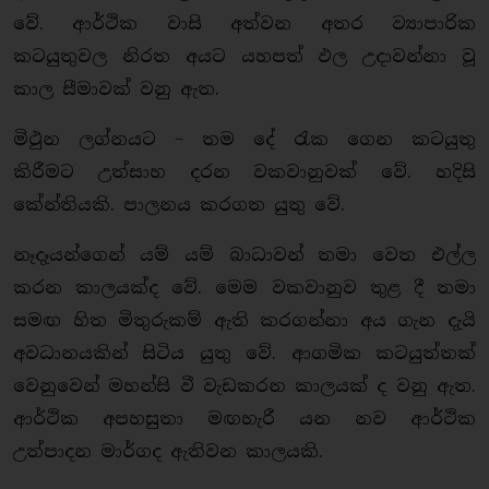
වේ. ආර්ථික වාසි අත්වන අතර ව්‍යාපාරික
කටයුතුවල නිරත අයට යහපත් ඵල උදාවන්නා වූ
කාල සීමාවක් වනු ඇත.
මිථුන ලග්නයට – තම දේ රැක ගෙන කටයුතු
කිරීමට උත්සාහ දරන වකවානුවක් වේ. හදිසි
කේන්තියකි. පාලනය කරගත යුතු වේ.
නෑදෑයන්ගෙන් යම් යම් බාධාවන් තමා වෙත එල්ල
කරන කාලයක්ද වේ. මෙම වකවානුව තුළ දී තමා
සමඟ හිත මිතුරුකම් ඇති කරගන්නා අය ගැන දැයි
අවධානයකින් සිටිය යුතු වේ. ආගමික කටයුත්තක්
වෙනුවෙන් මහන්සි වී වැඩකරන කාලයක් ද වනු ඇත.
ආර්ථික අපහසුතා මඟහැරී යන නව ආර්ථික
උත්පාදන මාර්ගද ඇතිවන කාලයකි.