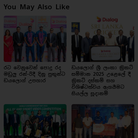
You May Also Like
රට වෙනුවෙන් පොදු රද
ඩයලොග් ශ්‍රී ලංකා ක්‍රිකට්
මඩුලු රන්-රිදී දිනූ පුතුන්ට
සම්මාන 2025 උළෙලේ දී
ඩයලොග් උපහාර
ක්‍රිකට් දස්කම් සහ
විශිෂ්ටත්වය ඇගයීමට
සියල්ල සූදානම්