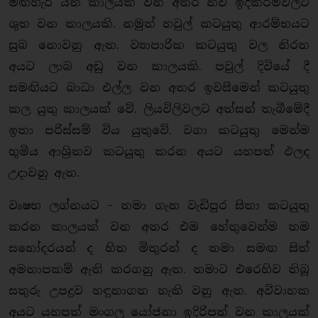
මඟහැරී යන කාලයක් වන අතර නව ඉදිකිරීම්වලට
ශුභ වන කාලයකි. නමුත් හවුල් කටයුතු ආරම්භයට
සුබ නොවනු ඇත. ව්‍යාපාරික කටයුතු වල නිරත
අයට ලාබ අඩු වන කාලයකි. පවුල් දිවියේ දී
සමඟියට බාධා එල්ල වන අතර ඉවසීමෙන් කටයුතු
කල යුතු කාලයක් වේ. ලියවිලිවලට අත්සන් තැබීමේදී
ඉතා පරිස්සම් විය යුතුවේ. වගා කටයුතු මෙන්ම
භූමිය ආශ්‍රිතව කටයුතු කරන අයට යහපත් ඵලද
උදාවනු ඇත.
වෘෂභ ලග්නයට – තමා ගැන වැඩිපුර සිතා කටයුතු
කරන කාලයක් වන අතර එම හේතුවෙන්ම තම
සහෝදරයන් ද හිත මිතුරන් ද තමා සමඟ සිත්
අමනාපකම් ඇති කරගනු ඇත. තමාට එරෙහිව තිබූ
සතුරු උපද්‍රව හඳුනාගත හැකි වනු ඇත. අවිවාහක
අයට යහපත් මංගල යෝජනා ඉදිරිපත් වන කාලයක්