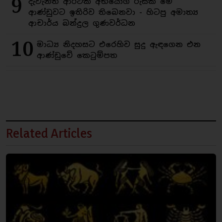
9
දැවැන්ත ආර්ථික අභියෝග රුසක් මේ
ආණ්ඩුවට ඉතිරිව තිබෙනවා - හිටපු අමාත්‍ය
ආචාර්ය බන්දුල ගුණවර්ධන
10
මාධ්‍ය නිදහසට එරෙහිව සුදු ඇඳගෙන එන
ආණ්ඩුවේ කෙටුම්පත
Related Articles