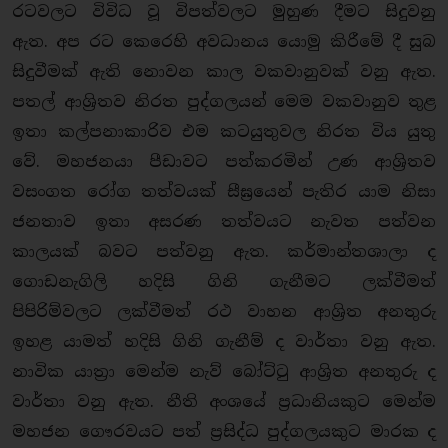
රටවලට විවිධ වූ විපත්වලට මුහුණ දීමට සිදුවනු
ඇත. අප රට කෙරෙහි අවධානය යොමු කිරීමේ දී සුබ
සිදුවීමක් ඇති නොවන කාල වකවානුවක් වනු ඇත.
පතල් ආශ්‍රිතව නිරත පුද්ගලයන් මෙම වකවානුව තුළ
ඉතා කල්පනාකාරිව එම කටයුතුවල නිරත විය යුතු
වේ. මහජනයා පීඩාවට පත්කරමින් උණ ආශ්‍රිතව
වසංගත රෝග තත්වයක් සීඝ්‍රයෙන් පැතිර යාම නිසා
ජනතාව ඉතා අසරණ තත්වයට නැවත පත්වන
කාලයක් බවට පත්වනු ඇත. කර්මාන්තශාලා ද
ගොඩනැගිලි හදිසි ගිනි ගැනීමට ලක්වීමත්
පිපිරිම්වලට ලක්වීමත් රථ වාහන ආශ්‍රිත අනතුරු
ඉහළ යාමත් හදිසි ගිනි ගැනීම් ද වාර්තා වනු ඇත.
නාවික යාත්‍රා මෙන්ම නැව් බෝට්ටු ආශ්‍රිත අනතුරු ද
වාර්තා වනු ඇත. නීති අංශයේ ප්‍රධානියකුට මෙන්ම
මහජන ගෞරවයට පත් ප්‍රසිද්ධ පුද්ගලයකුට මාරක ද