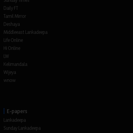
Sunday Times
Daily FT
Tamil Mirror
Deshaya
Middleeast Lankadeepa
Life Online
Hi Online
LW
Kelimandala
Wijeya
wnow
E-papers
Lankadeepa
Sunday Lankadeepa