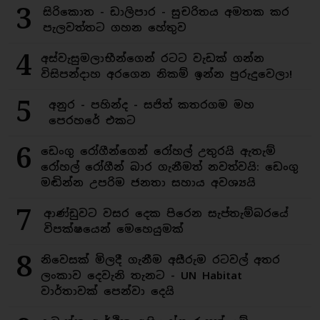
3
සිරිකොත - ඩාලිපාර - සුචරිතය අමතක කර
පැලවත්තට ගහන හේතුව
4
අස්වැසුමලාභීන්ගෙන් රටට වැඩක් ගන්න
විසිපන්දාහ අරගෙන නිකම් ඉන්න පුරුදුවෙලා!
5
අනුර - පහින්ද - සජිත් කතරගම මහ
පෙරහරේ එකට
6
ඩෙංගු රෝගීන්ගෙන් රෝහල් උතුරයි ඇතැම්
රෝහල් රෝගීන් බාර ගැනීමත් නවත්වයි: ඩෙංගු
මඬින්න උපරිම ජනතා සහාය අවශ්‍යයි
7
ආණ්ඩුවට වසර දෙක පිරෙන සැප්තැම්බරයේ
විපක්ෂයෙන් මෙහෙයුමක්
8
නිවෙසක් මිලදී ගැනීම අසීරුම රටවල් අතර
ලංකාව දෙවැනි තැනට - UN Habitat
වාර්තාවක් පෙන්වා දෙයි