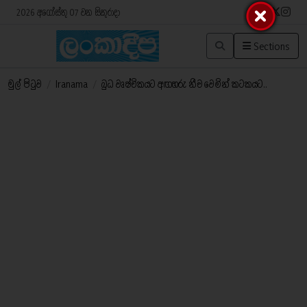
2026 අගෝස්තු 07 වන සිකුරාදා
Sections
මුල් පිටුව
/
Iranama
/
බුධ වෘෂ්චිකයට අඟහරු නීච වෙමින් කටකයට..