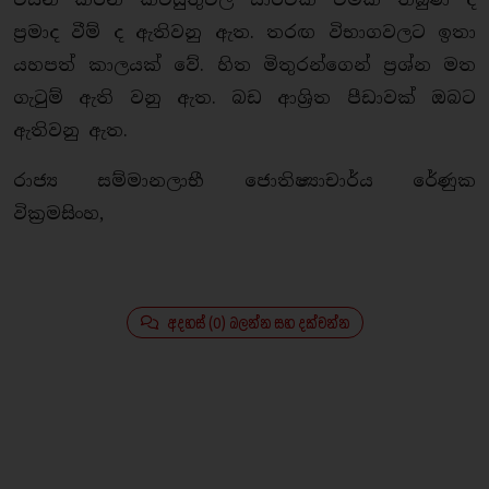
ප්‍රමාද වීම් ද ඇතිවනු ඇත. තරඟ විභාගවලට ඉතා
යහපත් කාලයක් වේ. හිත මිතුරන්ගෙන් ප්‍රශ්න මත
ගැටුම් ඇති වනු ඇත. බඩ ආශ්‍රිත පීඩාවක් ඔබට
ඇතිවනු ඇත.
රාජ්‍ය සම්මානලාභී ජොතිෂ්‍යාචාර්ය රේණුක
වික්‍රමසිංහ,
අදහස් (0) බලන්න සහ දක්වන්න