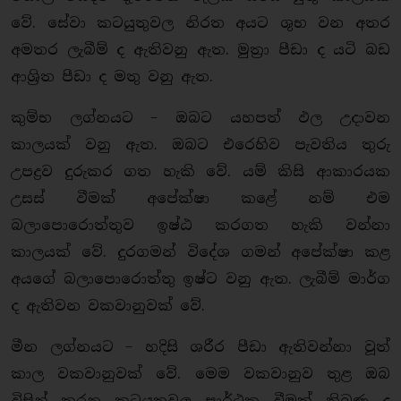
වේ. සේවා කටයුතුවල නිරත අයට ශුභ වන අතර
අමතර ලැබීම් ද ඇතිවනු ඇත. මුත්‍රා පීඩා ද යටි බඩ
ආශ්‍රිත පීඩා ද මතු වනු ඇත.
කුම්භ ලග්නයට – ඔබට යහපත් ඵල උදාවන
කාලයක් වනු ඇත. ඔබට එරෙහිව පැවතිය තුරු
උපද්‍රව දුරුකර ගත හැකි වේ. යම් කිසි ආකාරයක
උසස් වීමක් අපේක්ෂා කළේ නම් එම
බලාපොරොත්තුව ඉෂ්ඨ කරගත හැකි වන්නා
කාලයක් වේ. දුරගමන් විදේශ ගමන් අපේක්ෂා කළ
අයගේ බලාපොරොත්තු ඉෂ්ට වනු ඇත. ලැබීම් මාර්ග
ද ඇතිවන වකවානුවක් වේ.
මීන ලග්නයට – හදිසි ශරීර පීඩා ඇතිවන්නා වූත්
කාල වකවානුවක් වේ. මෙම වකවානුව තුළ ඔබ
විසින් කරන කටයුතුවල සාර්ථක වීමක් තිබුණ ද