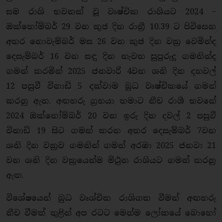
සම රාශි භවනක් වූ වෘෂ්චික රාශියට 2024 –
ඔක්තෝම්බර් 29 වන කුජ දින රාත්‍රී 10.39 ට පිවිසෙන
අතර නොවැම්බර් මස 26 වන කුජ දින වක්‍ර වෙමින්ද
දෙසැම්බර් 16 වන සඳු දින නැවත සුපුරුදු ගමනින්ද
ගමන් කරමින් 2025 ජනවාරි 4වන ශනි දින දහවල්
12 පසුවී විනාඩි 5 දක්වාම බුධ වෘෂ්චිකයේ ගමන්
කරනු ඇත. අඟහරු ග්‍රහයා තමාට නීච රාශී භවනේ
2024 ඔක්තෝම්බර් 20 වන ඉරු දින දවල් 2 පසුවී
විනාඩි 19 සිට ගමන් කරන අතර දෙසැම්බර් 7වන
ශනි දින වක්‍රව ගමනින් ගමන් අරඹා 2025 ජනවා 21
වන ශනි දින වක්‍රයෙන්ම මිථුන රාශියට ගමන් කරනු
ඇත.
විශේෂයෙන් බුධ වෘශ්චික රාශිගත වීමත් අඟහරු
නීච වීමත් තුළින් අප රටට මෙන්ම ලෝකයේ බොහෝ