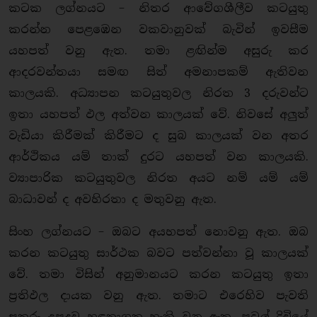
කටක ලග්නයට – නිතර ආවේගශීලීව කටයුතු
කරන්න පෙළඹෙන වකවානුවක් බැවින් ඉවසීම
යහපත් වනු ඇත. තමා ළඟින්ම අසුරු කර
ආදරවන්තයා සමඟ සිත් අමනාපකම් ඇතිවන
කාලයකි. අධ්‍යාපන කටයුතුවල නිරත 3 දරුවන්ට
ඉතා යහපත් ඵල අත්වන කාලයක් වේ. නිවසේ අලුත්
වැඩියා කිරීමක් කිරීමට ද සුබ කාලයක් වන අතර
ආර්ථිකය යම් තාක් දුරට යහපත් වන කාලයකි.
ව්‍යාපාරික කටයුතුවල නිරත අයට නම් යම් යම්
බාධාවන් ද අවහිරතා ද මතුවනු ඇත.
සිංහ ලග්නයට – ඔබට අයහපත් නොවනු ඇත. ඔබ
කරන කටයුතු සාර්ථක බවට පත්වන්නා වූ කාලයක්
වේ. තමා විසින් අනුමානයට කරන කටයුතු ඉතා
ප්‍රතිඵල දායක වනු ඇත. තමාට එරෙහිව පැවති
සතුරු උපද්‍රව හඳුනාගත හැකි වනු ඇත. පවුල් දිවියේ