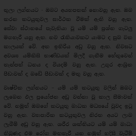
තුලා ලග්නයට - ඔබට අයහපතක් නොවනු ඇත. ඔබ
කරන කටයුතුවල සාර්ථක වීමක් ඇති වනු ඇත.
සේවා ස්ථානයේ පැවැතියා වූ යම් යම් ප්‍රශ්න ගැටලු
මගහැරී යනු ඇත. නව රැකියාවකට යාමට ද සුබ වන
කාලයක් වේ. අත ඉතිරිය අඩු වනු ඇත. නිවසට
අවශ්‍ය යම්කිසි භාණ්ඩයක් මිලදී ගැනීම හේතුවෙන්
තැන්පත් ධනය ද වියදම් වනු ඇත. උගුර ආශ්‍රිත
පීඩාවක් ද බඩේ පීඩාවක් ද මතු වනු ඇත.
වෘෂ්චික ලග්නයට – යම් යම් කටයුතු වලින් ඔබට
ලැබෙන ඵල ප්‍රයෝජන අඩු වන්නා වූ කාල සීමාවක්
වේ. නමුත් ඔබගේ කටයුතු බාධක මධ්‍යයේ වුවද ඉටු
වනු ඇත. ව්‍යාපාරික කටයුතුවල නිරත අයට ලාබ
ලැබීම් අඩු වනු ඇත. ශරීර ශක්තියට යම් යම් බාධා
තිබුණද එම රෝග මඟහැරී යන නමුත් හදිසි වැටීම්