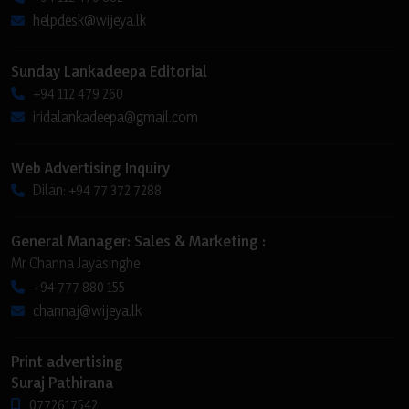
helpdesk@wijeya.lk
Sunday Lankadeepa Editorial
+94 112 479 260
iridalankadeepa@gmail.com
Web Advertising Inquiry
Dilan: +94 77 372 7288
General Manager: Sales & Marketing :
Mr Channa Jayasinghe
+94 777 880 155
channaj@wijeya.lk
Print advertising
Suraj Pathirana
0772617542