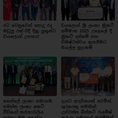
රට වෙනුවෙන් පොදු රද
ඩයලොග් ශ්‍රී ලංකා ක්‍රිකට්
මඩුලු රන්-රිදී දිනූ පුතුන්ට
සම්මාන 2025 උළෙලේ දී
ඩයලොග් උපහාර
ක්‍රිකට් දස්කම් සහ
විශිෂ්ටත්වය ඇගයීමට
සියල්ල සූදානම්
නෙස්ලේ ලංකා සමාගම,
දැයට ආදර්ශයක් වෙමින්,
සමස්ත ලංකා කෙටි
ශූරයෙකු සමඟින්:
වීඩියෝ තරඟාවලිය
උස්වත්ත බිස්කට් රුමේෂ්
හරහා නිසි අපද්‍රව්‍ය
තරංග පතිරගේ ඔලිම්පික්