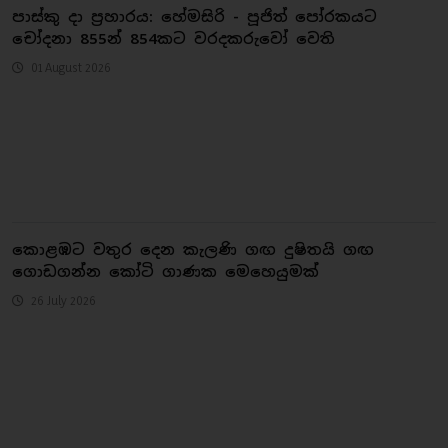
පාස්කු දා ප්‍රහාරය: හේමසිරි - පූජිත් පෝරකයට
චෝදනා 855න් 854කට වරදකරුවෝ වෙති
01 August 2026
කොළඹට වතුර දෙන කැලණි ගඟ දුෂිතයි ගඟ
ගොඩගන්න කෝටි ගාණක මෙහෙයුමක්
26 July 2026