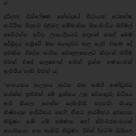
ය.
දරිද්‍රතා විශ්ලේෂණ කේන්ද්‍රයේ විධායක අධ්‍යක්ෂ,
ආර්ථික විද්‍යාව පිළිබඳ සම්මානිත මහාචාර්ය සිරිමල්
අබේරත්න ඉරිදා ලංකාදීපයට සඳහන් කළේ මෙම
අර්බුදය හමුවේ මහ බැංකුවට කළ හැකි එකම දේ
පවතින විදේශ සංචිත වෙළෙඳපොළට නිදහස් කිරීම
බවත් එසේ කළහොත් තවත් ප්‍රශ්න ගණනාවක්
ඇතිවිය හැකි බවත් ය.
“ආනයනය පාලනය කරන එක තමයි ආණ්ඩුවට
කරන්න පුළුවන්. මේ ප්‍රශ්නය උග්‍ර වෙනතුරු හිටියෙ
ඇයි කියලා අහන්න කැමැතියි. හදනවා කියපු
නිෂ්පාදන ආර්ථිකය කෝ? ඒකට ආරම්භය අරගෙන
තිබුණා නම් යම් පමණක හෝ ස්ථාවරභාවයක්
ගොඩනගා ගත හැකිව තිබුණා. දිගින් දිගටම රුපියල