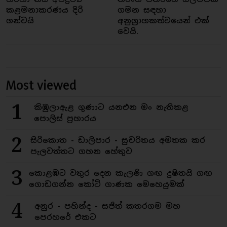
කළමනාකරණය දිරි
ගමන සඳහා
ගන්වයි
අනුග්‍රාහකත්වයෙන් එක්
වෙයි.
Most viewed
1
කිඹුලාඇළ ගුණාට යනඑන මං නැතිකළ
පොලිස් ප්‍රහාරය
2
සිරිකොත - ඩාලිපාර - සුචරිතය අමතක කර
පැලවත්තට ගහන හේතුව
3
කොළඹට වතුර දෙන කැලණි ගඟ දුෂිතයි ගඟ
ගොඩගන්න කෝටි ගාණක මෙහෙයුමක්
4
අනුර - පහින්ද - සජිත් කතරගම මහ
පෙරහරේ එකට