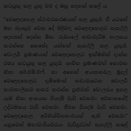
කටයුතු කළ යුතු බව ද ඔහු සඳහන් කළේ ය.
“වෙළෙඳපොළ ස්ථාවරකරණයත් කළ යුතුයි. ඒ යටතේ
මහ බැංකුව වෙන දේ පිළිබඳ වෙළෙඳපොළට පැහැදිලි
අදහසක් දෙන්න ඕන. රුපියලේ කඩාවැටීම පාලනය
කරන්නෙ කෙසේද යන්නත් පැහැදිලි කළ යුතුයි.
ඩොලර් ප්‍රමාණයක් වෙළෙඳපොළට ඉක්මනින් දාන්න
රජය කටයුතු කළ යුතුයි. සංචිත ප්‍රමාණවත් නොවන
නිසා අයි.එම්.එෆ්. හා අනෙක් ආයතනවල මුදල්
වෙළෙඳපොළට දැම්මොත් කඩාවැටෙන ඩොලර්
තාවකාලිකව නතර කරන්න පුළුවන්. ඩොලරය ඉහළ
යෑම නිසා ආනයන වියදම් වැඩි වෙනවා. අවසානයේදී
උද්ධමනය වැඩි වෙනවා. ජීවන වියදම වැඩි වෙනවා.
වෙළෙඳපොළ අවිනිශ්චිතභාවයක් ඇති වෙනවා”
යනුවෙන් මහාචාර්යවරයා වැඩිදුරටත් පැහැදිලි කළේ