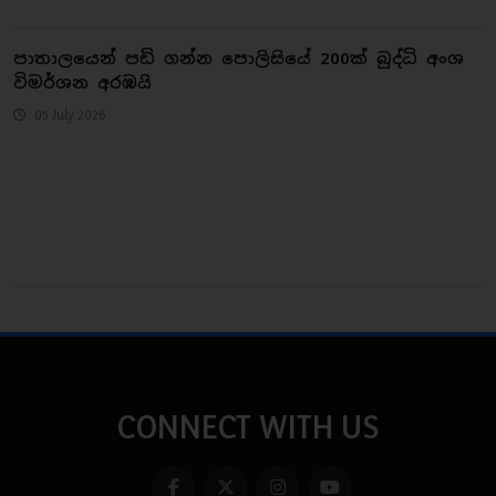
පාතාලයෙන් පඩි ගන්න පොලිසියේ 200ක් බුද්ධි අංශ
විමර්ශන අරඹයි
05 July 2026
CONNECT WITH US