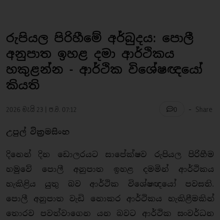
රුපියල පිරිහීමේ අර්බුදය: පොලී
අනුපාත ඉහළ දමා ආර්ථිකය
හකුළන්න - ආර්ථික විශේෂඥයෝ
කියති
-
2026 මැයි 23 | ප.ව. 07:12
Share
0
උපුල් වික්‍රමසිංහ
දිනෙන් දින ඩොලරයට සාපේක්ෂව රුපියල පිරිහීම
හමුවේ පොලී අනුපාත ඉහළ දමමින් ආර්ථිකය
හැකිළිය යුතු බව ආර්ථික විශේෂඥයෝ පවසති.
පොලී අනුපාත වැඩි නොකර ආර්ථිකය හැකිළීමකින්
තොරව පවත්වාගෙන යන බවට ආර්ථික සංවර්ධන