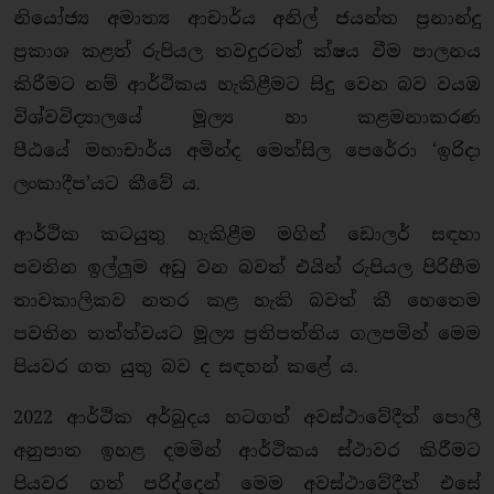
නියෝජ්‍ය අමාත්‍ය ආචාර්ය අනිල් ජයන්ත ප්‍රනාන්දු
ප්‍රකාශ කළත් රුපියල තවදුරටත් ක්ෂය වීම පාලනය
කිරීමට නම් ආර්ථිකය හැකිළීමට සිදු වෙන බව වයඹ
විශ්වවිද්‍යාලයේ මූල්‍ය හා කළමනාකරණ
පීඨයේ මහාචාර්ය අමින්ද මෙත්සිල පෙරේරා ‘ඉරිදා
ලංකාදීප’යට කීවේ ය.
ආර්ථික කටයුතු හැකිළීම මගින් ඩොලර් සඳහා
පවතින ඉල්ලුම අඩු වන බවත් එයින් රුපියල පිරිහීම
තාවකාලිකව නතර කළ හැකි බවත් කී හෙතෙම
පවතින තත්ත්වයට මූල්‍ය ප්‍රතිපත්තිය ගලපමින් මෙම
පියවර ගත යුතු බව ද සඳහන් කළේ ය.
2022 ආර්ථික අර්බුදය හටගත් අවස්ථාවේදීත් පොලී
අනුපාත ඉහළ දමමින් ආර්ථිකය ස්ථාවර කිරීමට
පියවර ගත් පරිද්දෙන් මෙම අවස්ථාවේදීත් එසේ