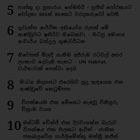
5
පාස්කු දා ප්‍රහාරය: හේමසිරි - පූජිත් පෝරකයට
චෝදනා 855න් 854කට වරදකරුවෝ වෙති
6
දැවැන්ත ආර්ථික අභියෝග රුසක් මේ
ආණ්ඩුවට ඉතිරිව තිබෙනවා - හිටපු අමාත්‍ය
ආචාර්ය බන්දුල ගුණවර්ධන
7
නිවෙසක් මිලදී ගැනීම අසීරුම රටවල් අතර
ලංකාව දෙවැනි තැනට - UN Habitat
වාර්තාවක් පෙන්වා දෙයි
8
මාධ්‍ය නිදහසට එරෙහිව සුදු ඇඳගෙන එන
ආණ්ඩුවේ කෙටුම්පත
9
විපක්ෂයම එක මේසෙට කැඳවූ විනිසුරු
විශ්‍රාම වයස
10
සිස්ටම් චේන්ජ් එක දිරවාගන්න බැරුව
විපක්ෂය එක පිලකට ඇවිත් - ජාතික
ජනබලවේග පාර්ලිමේන්තු මන්ත්‍රී නජිත්