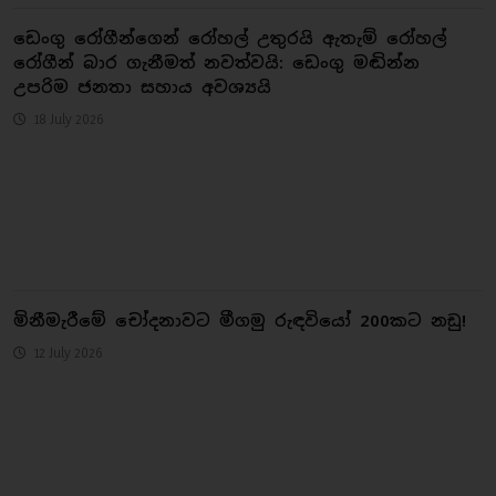
ඩෙංගු රෝගීන්ගෙන් රෝහල් උතුරයි ඇතැම් රෝහල්
රෝගීන් බාර ගැනීමත් නවත්වයි: ඩෙංගු මඬින්න
උපරිම ජනතා සහාය අවශ්‍යයි
18 July 2026
මිනීමැරීමේ චෝදනාවට මීගමු රුඳවියෝ 200කට නඩු!
12 July 2026