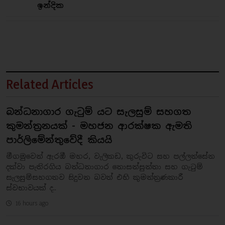
ඉන්දික
Related Articles
බන්ධනාගාර ගැටුම් යට සැලසුම් සහගත
කුමන්ත්‍රනයක් - මහජන ආරක්ෂක ඇමති
පාර්ලිමේන්තුවේදී කියයි
මීගමුවෙන් ඇරඹී මහර, වැලිකඩ, කුරුවිට සහ පල්ලන්සේන
දක්වා පැතිරගිය බන්ධනාගාර නොසන්සුන්තා සහ ගැටුම්
සැලසුම්සහගතව සිදුවන බවත් එහි කුමන්ත්‍රණකාරී
ස්වභාවයක් ද..
16 hours ago