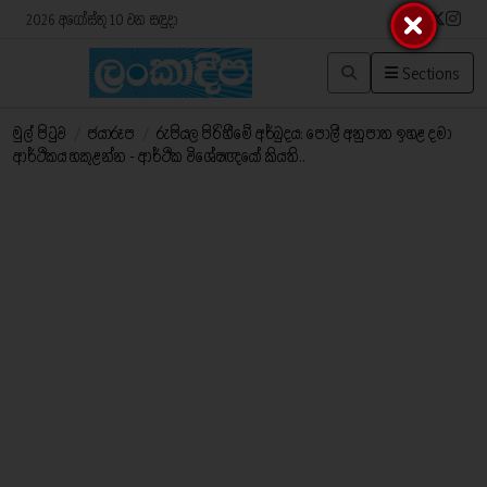
2026 අගෝස්තු 10 වන සඳුදා
Sections
මුල් පිටුව
/
ජයාරූප
/
රුපියල පිරිහීමේ අර්බුදය: පොලී අනුපාත ඉහළ දමා
ආර්ථිකය හකුළන්න - ආර්ථික විශේෂඥයෝ කියති..