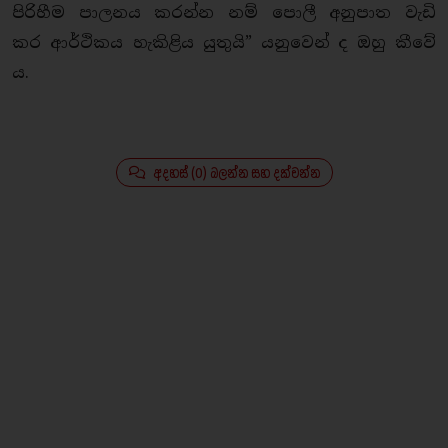
පිරිහීම පාලනය කරන්න නම් පොලී අනුපාත වැඩි
කර ආර්ථිකය හැකිළිය යුතුයි” යනුවෙන් ද ඔහු කීවේ
ය.
අදහස් (0) බලන්න සහ දක්වන්න