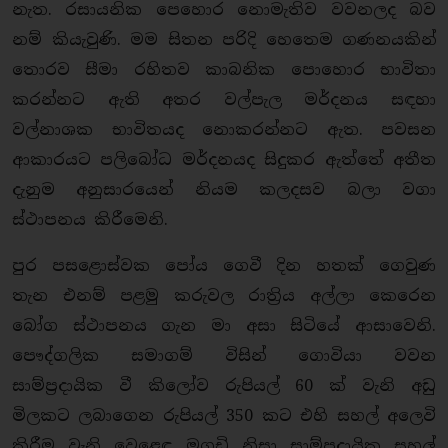
නැත. රසායනික පෙහොර නොමැතිව වවනලද බව
නම් කියැවුණි. මම සිතන පරිදි හෙතෙම ගණනයකින්
තොරව සීමා රහිතව කාබනික පොහොර භාවිතා
කරන්නට ඇති අතර වල්පැල මර්දනය සඳහා
වල්නාශක භාවිතයද නොකරන්නට ඇත. පවසන
ආකාරයට පලිබෝධ මර්දනයද සිදුකර ඇත්තේ අතීත
දැනුම අනුසාරයෙන් නියම කලදසව බලා වගා
ස්ථාපනය කිරීමෙනි.
පුර පසළොස්වක පෝය ගෙවී දින හතක් ගෙවුණ
තැන එනම් පළමු කරුවල රාත්‍රිය අල්ලා කෙරෙන
බෝග ස්ථාපනය ගැන මා අසා සිටියේ ආසාවෙනි.
පෞද්ගලික සමාගම් විසින් ගොවියා වවන
සාම්ප්‍රදායික වී කිලෝව රුපියල් 60 ක් වැනි අඩු
මිලකට ලබාගෙන රුපියල් 350 කට එහි සහල් අලෙවි
කිරීම වැනි වෙළෙඳ මගඩි නිසා සාම්ප්‍රදායික සහල්