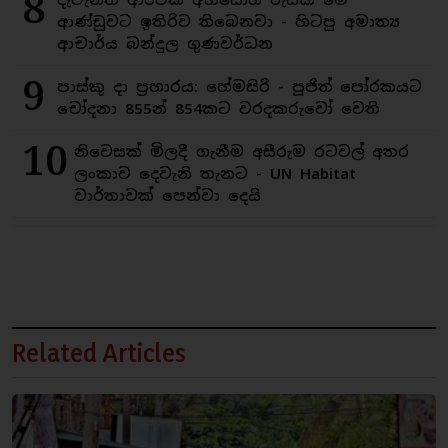
8
ආණ්ඩුවට ඉතිරිව තිබෙනවා - හිටපු අමාත්‍ය
ආචාර්ය බන්දුල ගුණවර්ධන
9
පාස්කු දා ප්‍රහාරය: හේමසිරි - පූජිත් පෝරකයට
චෝදනා 855න් 854කට වරදකරුවෝ වෙති
10
නිවෙසක් මිලදී ගැනීම අසීරුම රටවල් අතර
ලංකාව දෙවැනි තැනට - UN Habitat
වාර්තාවක් පෙන්වා දෙයි
Related Articles