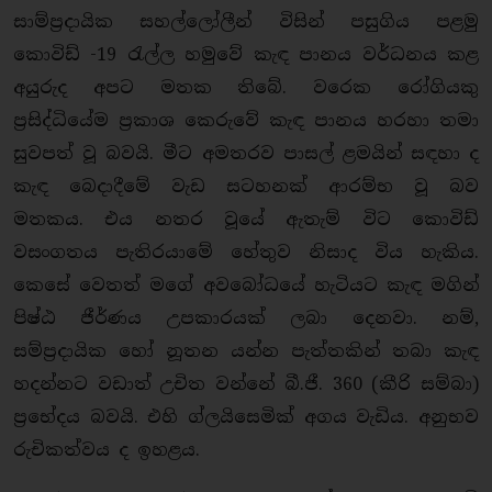
සාම්ප්‍රදායික සහල්ලෝලීන් විසින් පසුගිය පළමු
කොවිඩ් -19 රැල්ල හමුවේ කැඳ පානය වර්ධනය කළ
අයුරුද අපට මතක තිබේ. වරෙක රෝගියකු
ප්‍රසිද්ධියේම ප්‍රකාශ කෙරුවේ කැඳ පානය හරහා තමා
සුවපත් වූ බවයි. මීට අමතරව පාසල් ළමයින් සඳහා ද
කැඳ බෙදාදීමේ වැඩ සටහනක් ආරම්භ වූ බව
මතකය. එය නතර වූයේ ඇතැම් විට කොවිඩ්
වසංගතය පැතිරයාමේ හේතුව නිසාද විය හැකිය.
කෙසේ වෙතත් මගේ අවබෝධයේ හැටියට කැඳ මගින්
පිෂ්ඨ ජීර්ණය උපකාරයක් ලබා දෙනවා. නම්,
සම්ප්‍රදායික හෝ නූතන යන්න පැත්තකින් තබා කැඳ
හදන්නට වඩාත් උචිත වන්නේ බී.ජී. 360 (කීරි සම්බා)
ප්‍රභේදය බවයි. එහි ග්ලයිසෙමික් අගය වැඩිය. අනුභව
රුචිකත්වය ද ඉහළය.