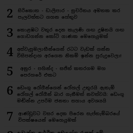
2
සිරිකොත - ඩාලිපාර - සුචරිතය අමතක කර
පැලවත්තට ගහන හේතුව
3
කොළඹට වතුර දෙන කැලණි ගඟ දුෂිතයි ගඟ
ගොඩගන්න කෝටි ගාණක මෙහෙයුමක්
4
අස්වැසුමලාභීන්ගෙන් රටට වැඩක් ගන්න
විසිපන්දාහ අරගෙන නිකම් ඉන්න පුරුදුවෙලා!
5
අනුර - පහින්ද - සජිත් කතරගම මහ
පෙරහරේ එකට
6
ඩෙංගු රෝගීන්ගෙන් රෝහල් උතුරයි ඇතැම්
රෝහල් රෝගීන් බාර ගැනීමත් නවත්වයි: ඩෙංගු
මඬින්න උපරිම ජනතා සහාය අවශ්‍යයි
7
ආණ්ඩුවට වසර දෙක පිරෙන සැප්තැම්බරයේ
විපක්ෂයෙන් මෙහෙයුමක්
දැවැන්ත ආර්ථික අභියෝග රුසක් මේ