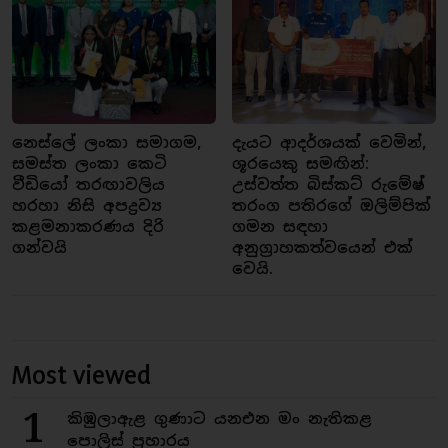
නෙස්ලේ ලංකා සමාගම,
දැයට ආදර්ශයක් වෙමින්,
සමස්ත ලංකා කෙටි
ශූරයෙකු සමඟින්:
වීඩියෝ තරඟාවලිය
උස්වත්ත බිස්කට් රුමේෂ්
හරහා නිසි අපද්‍රව්‍ය
තරංග පතිරගේ ඔලිම්පික්
කළමනාකරණය දිරි
ගමන සඳහා
ගන්වයි
අනුග්‍රාහකත්වයෙන් එක්
වෙයි.
Most viewed
1
කිඹුලාඇළ ගුණාට යනඑන මං නැතිකළ
පොලිස් ප්‍රහාරය