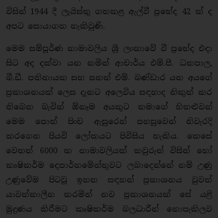
විසින් 1944 දී ලැයිස්තු ගතකළ ඇල්වී ප්‍රභේද 42 ක් ද
අපට සොයාගත හැකිවුණි.
මෙම සම්පූර්ණ නාමාවලිය ශ්‍රී ලංකාවේ වී ප්‍රභේද එදා
සිට අද දක්වා යන නමින් ආචාර්ය එම්.පී. ධනපාල,
බී.ඩී. පතිනායක සහ සනත් එම්. බණ්‍ඩාර යන අයගේ
ප්‍රකාශනයක් ලෙස දැනට අලෙවිය සඳහාද නිකුත් කර
තිබෙන බැවින් ඕනෑම අයකුට තමාගේ හිතළුවන්
මෙම පොත් පිංච ඇසුරෙන් පහසුවෙන් නිවැරදි
කරගෙන පියවි ලෝකයට පිවිසිය හැකිය. කෙසේ
වෙතත් 6000 ක නාමාවලියක් කවුරුන් විසින් හෝ
කෘෂිකර්ම දෙපාර්තමේන්තුවට ලබාදෙන්නේ නම් උණු
උණුවේම පිටවූ ඉහත සඳහන් ප්‍රකාශනය වුවත්
යාවත්කාලීන කරමින් නව ප්‍රකාශනයක් සේ යළි
මුද්‍රණය කිරීමට කෘෂිකර්ම බලධාරීන් නොපැකිලව