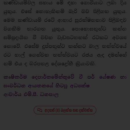
කණ්ඩායම්වල සහාය මේ ඳහා ගොවියාට ලබා දිය
යුතුය. එසේ නොහැකිනම් බැරි බව පිළිගත යුතුය.
මෙම කණ්ඩායම් රටේ ආහාර සුරක්ෂිතතාව පිළිබඳව
වගකීම භාරගත යුතුය. පොහොසතුන්ට කන්න
සම්ප්‍රදායික වී වචන වැඩසටහනක් රටකට අවශ්‍ය
නොවේ. එසේම දුප්පතුන්ට කන්නට බාල තත්ත්වයේ
රට හාල් ගෙන්වන තත්ත්වයට රජය ඇද දමන්නේ
නම් එය ද බරපතළ දේශද්‍රෝහී ක්‍රියාවකි.
කෘෂිකර්ම දෙපාර්තමේන්තුවේ වී පර් යේෂණ හා
සංවර්ධන ආයතනයේ හිටපු අධ්‍යක්ෂ
ආචාර්ය එම්.පී. ධනපාල
අදහස් (8) බලන්න සහ දක්වන්න