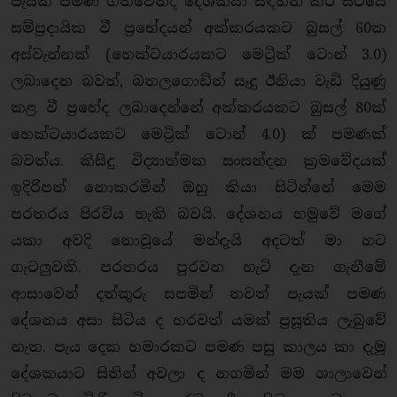
පැයක් පමණ ගතවෙත්දී දේශකයා සඳහන් කර සිටියේ
සම්ප්‍රදායික වී ප්‍රභේදයන් අක්කරයකට බුසල් 60ක
අස්වැන්නක් (හෙක්ටයාරයකට මෙට්‍රික් ටොන් 3.0)
ලබාදෙන බවත්, බතලගොඩින් සෑදු ඊනියා වැඩි දියුණු
කළ වී ප්‍රභේද ලබාදෙන්නේ අක්කරයකට බුසල් 80ක්
හෙක්ටයාරයකට මෙට්‍රික් ටොන් 4.0) ක් පමණක්
බවත්ය. කිසිදු විද්‍යාත්මක සංසන්දන ක්‍රමවේදයක්
ඉදිරිපත් නොකරමින් ඔහු කියා සිටින්නේ මෙම
පරතරය පිරවිය හැකි බවයි. දේශනය හමුවේ මගේ
යකා අවදි නොවූයේ මන්දැයි අදටත් මා හට
ගැටලුවකි. පරතරය පුරවන හැටි දැන ගැනීමේ
ආසාවෙන් දත්කූරු සපමින් තවත් පැයක් පමණ
දේශනය අසා සිටිය ද හරවත් යමක් ප්‍රසූතිය ලැබුවේ
නැත. පැය දෙක හමාරකට පමණ පසු කාලය කා දැමූ
දේශකයාට සිතින් අවලා ද නගමින් මම ශාලාවෙන්