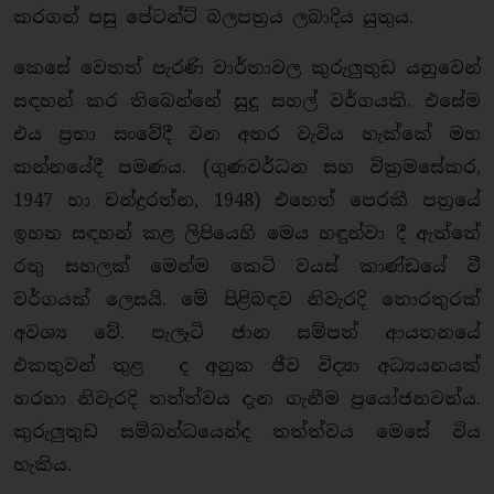
කරගත් පසු පේටන්ට් බලපත්‍රය ලබාදිය යුතුය.
කෙසේ වෙතත් පැරණි වාර්තාවල කුරුලුතුඩ යනුවෙන්
සඳහන් කර තිබෙන්නේ සුදු සහල් වර්ගයකි. එසේම
එය ප්‍රභා සංවේදී වන අතර වැවිය හැක්කේ මහ
කන්නයේදී පමණය. (ගුණවර්ධන සහ වික්‍රමසේකර,
1947 හා චන්ද්‍රරත්න, 1948) එහෙත් පෙරකී පත්‍රයේ
ඉහත සඳහන් කළ ලිපියෙහි මෙය හඳුන්වා දී ඇත්තේ
රතු සහලක් මෙන්ම කෙටි වයස් කාණ්ඩයේ වී
වර්ගයක් ලෙසයි. මේ පිළිබඳව නිවැරදි තොරතුරක්
අවශ්‍ය වේ. පැලෑටි ජාන සම්පත් ආයතනයේ
එකතුවන් තුළ ද අනුක ජීව විද්‍යා අධ්‍යයනයක්
හරහා නිවැරදි තත්ත්වය දැන ගැනීම ප්‍රයෝජනවත්ය.
කුරුලුතුඩ සම්බන්ධයෙන්ද තත්ත්වය මෙසේ විය
හැකිය.