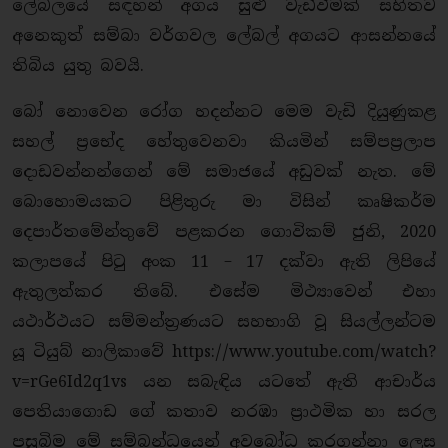
ලේබලයේ සඳහන් අගය සුළු වැඩිවීමක් සහිතව
අනෙකුත් සම්බා වර්ගවල ලේබල් අගයට ආසන්නයේ
තිබිය යුතු බවයි.
බෝ නොවෙන රෝග හදන්නට මෙම වැඩි දියුණුකළ
සහල් ප්‍රභේද හේතුවෙනවා කියමින් සම්පප්‍රලාප
දොඩවන්නන්ගෙන් මේ සමාජයේ අඩුවක් නැත. මේ
බොහොමයකට පිළිතුරු මා විසින් කෘෂිකර්ම
දෙපාර්තමේන්තුවේ පළකරන ගොවිකම් ජුනි, 2020
කලාපයේ පිටු අංක 11 – 17 දක්වා ඇති ලිපියේ
ඇතුලත්කර තිබේ. එසේම මිථ්‍යාවෙන් එහා
යථාර්ථයට සම්මන්ත්‍රණයට සහභාගි වූ සියල්ලන්ටම
යූ ටියුබ් නාලිකාවේ https://www.youtube.com/watch?
v=rGe6Id2q1vs යන සබැඳිය යටතේ ඇති ආචාර්ය
පෙතියාගොඩ ගේ කතාව නරඹා ප්‍රාථමික හා සරල
පසුබිම මේ සම්බන්ධයෙන් අවබෝධ කරගන්නා ලෙස