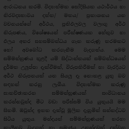
ආරාධනය කරමි. විද්‍යාත්මක සෝදිසියක යථාර්ථය හා
නිරවද්‍යභාවය දත්ත/ මතය/ ප්‍රකාශනය යන
වචනයන්ගේ අර්ථය, ප්‍රතිඵලවල වලංගු අර්ථ
නිරූපණය, විශේෂයෙන් පරීක්ෂණයක හේතුව හා
ඵලය අතර සහසම්බන්ධය ගැන කරුණු තරමකට
හෝ අවබෝධ කරගැනීම වැදගත්ය. මෙම
සම්මන්ත්‍රණය තුළදී යම් සිද්ධාන්තයක් සම්බන්ධයෙන්
දුර්මත උලුප්පා දැක්වීමක්, විරූපකිරීමක් හා වැරදියට
අර්ථ නිරූපනයක් යන සියලු දෑ නොකළ යුතු බව
සඳහන් කරනු ලැබීය. විද්‍යාත්මක කරුණු
සාකච්ඡාකරන සම්මන්ත්‍රණයක් සංවිධානය
කරන්නවුන්ද මීට වඩා පරිස්සම් විය යුතුයයි මම
සිතමි. ඔවුන්ද ඉහත දැක්වූ මූලික දැනුමින් සන්නද්ධව
සිටිය යුතුය. මන්දයත් සම්මන්ත්‍රණයක් හරහා
කාලීනව වැදගත් හා සමාජය උනන්දුවක් දක්වන