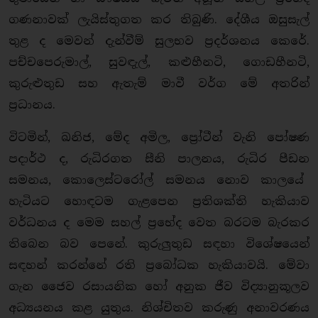
ගණනාවක් ලැයිස්තුගත කර තිබුණි. දේශීය ඔසුසැල්
තුළ ද මෙවන් දැන්වීම් සුලභව ප්‍රදර්ශනය කෙරේ.
පච්චපෙරුමාල්, සුවඳැල්, කළුහීනටි, ගොඩහීනටි,
කුරුළුතුඩ සහ ඇතැම් මාවී වර්ග මේ අතරින්
ප්‍රධානය.
විටමින්, ඛනිජ, මේද අමිල, ප්‍රෝටීන් වැනි පෝෂණ
පදාර්ථ ද, රුධිරගත සීනි පාලනය, රුධිර පීඩන
සමනය, කොලෙස්ටරෝල් සමනය නොව කාලයේ
හැටියට හොඳටම ගැළපෙන ප්‍රතිශක්ති හැකියාව
වර්ධනය ද මෙම සහල් ප්‍රභේද වෙත බරටම බැරකර
තිබෙන බව පෙනේ. කුරුලුතුඩ සඳහා විශේෂයෙන්
සඳහන් කරන්නේ රති ප්‍රබෝධක හැකියාවයි. මේවා
ගැන ජෛව රසායනික හෝ අනුක ජීව විද්‍යානුකූලව
අධ්‍යයනය කළ යුතුය. නිශ්චිතව කරුණු අනාවරණය