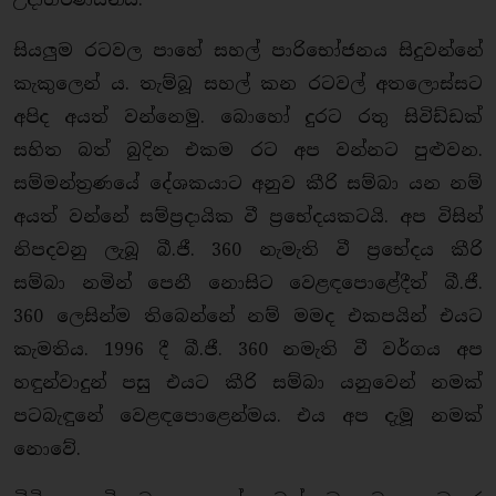
සියලුම රටවල පාහේ සහල් පාරිභෝජනය සිදුවන්නේ
කැකුලෙන් ය. තැම්බූ සහල් කන රටවල් අතලොස්සට
අපිද අයත් වන්නෙමු. බොහෝ දුරට රතු සිවිඩ්ඩක්
සහිත බත් බුදින එකම රට අප වන්නට පුළුවන.
සම්මන්ත්‍රණයේ දේශකයාට අනුව කීරි සම්බා යන නම්
අයත් වන්නේ සම්ප්‍රදායික වී ප්‍රභේදයකටයි. අප විසින්
නිපදවනු ලැබූ බී.ජී. 360 නැමැති වී ප්‍රභේදය කීරි
සම්බා නමින් පෙනී නොසිට වෙළඳපොළේදීත් බී.ජී.
360 ලෙසින්ම තිබෙන්නේ නම් මමද එකපයින් එයට
කැමතිය. 1996 දී බී.ජී. 360 නමැති වී වර්ගය අප
හඳුන්වාදුන් පසු එයට කීරි සම්බා යනුවෙන් නමක්
පටබැඳුනේ වෙළඳපොළෙන්මය. එය අප දැමූ නමක්
නොවේ.