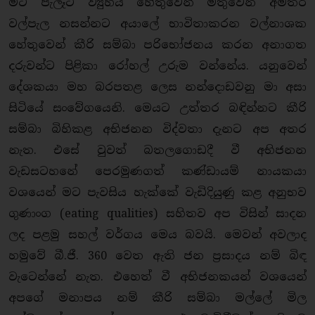
මිටි පැලෑටි ව්‍යුහය හේතුවෙන් මතුවෙන අමතර
වල්පැල නසන්නට අයාලේ භාවිතාකරන වල්නාශක
හේතුවෙන් කීරි සම්බා පරිභෝජනය කරන අනාගත
දරුවන්ට පිළිකා රෝහල් උරුම වන්නේය. යනුවෙන්
දේශකයා මහ බරපතළ ලෙස නන්දොඩවනු මා අසා
සිටියේ සංවේගයෙනි. මෙයට උත්තර බඳින්නට කීරි
සම්බා බිහිකළ අභිජනන විද්වතා දැනට අප අතර
නැත. එසේ වුවත් බතලගොඩදී වී අභිජනන
වැඩසටහනේ පෙරමුණගත් කණ්ඩායම් නායකයා
වශයෙන් මට පැවසිය හැක්කේ වැඩිදියුණු කළ අනුභව
ගුණාංග (eating qualities) සහිතව අප විසින් සාදන
ලද පළමු සහල් වර්ගය මෙය බවයි. මෙවන් අවලාද
හමුවේ බී.ජී. 360 වෙත ඇති ජන ප්‍රසාදය නම් බිඳ
වැටෙන්නේ නැත. එහෙත් වී අභිජනකයන් වශයෙන්
අපගේ මනාපය නම් කීරි සම්බා මල්ලේ මිල