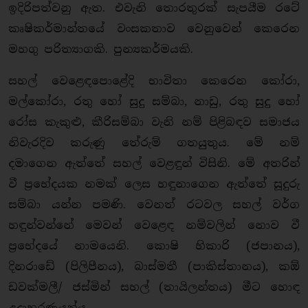
ඉදිරිපත්වනු ඇත. එවැනි තොරතුරක් සැපයීම රටේ
කෘෂිකර්මාන්තයේ වංසකතාව වෙනුවෙන් කෙරෙන
මහගු පරිත්‍යාගකි. පුන්‍යකර්මයකි.
සහල් වෙළෙඳපොළේදි භාවිතා කෙරෙන කෝරා,
මල්කෝරා, රතු හෝ සුදු සම්බා, නාඩු, රතු සුදු හෝ
රෝස කැකුළු, කීරිසම්බා වැනි නම් පිළිබඳව සමාජය
නිවැරදිව කරුණු තේරුම් ගතයුතුය. මේ නම්
දමාගෙන ඇත්තේ සහල් වෙළඳුන් විසිනි. මේ අතරින්
වී ප්‍රභේදයක නමක් ලෙස හඳුනාගෙන ඇත්තේ සූදුරු
සම්බා යන්න පමණි. වෙනත් රටවල සහල් වර්ග
හඳුන්වන්නේ මෙවන් වෙළෙඳ නම්වලින් නොව වී
ප්‍රභේදයේ නාමයෙනි. කොෂි හිකාරි (ජපානය),
දිනරාඩේ (පිලිපීනය), බාස්මතී (පාකිස්තානය), කඕ
ඩවක්මලී/ ජස්මින් සහල් (තායිලන්තය) මීට හොඳ
උදාහරණයන්ය.