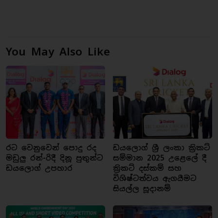
You May Also Like
රට වෙනුවෙන් පොදු රද
ඩයලොග් ශ්‍රී ලංකා ක්‍රිකට්
මඩුලු රන්-රිදී දිනූ පුතුන්ට
සම්මාන 2025 උළෙලේ දී
ඩයලොග් උපහාර
ක්‍රිකට් දස්කම් සහ
විශිෂ්ටත්වය ඇගයීමට
සියල්ල සූදානම්