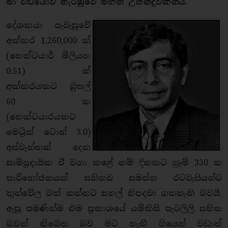
මා වීඩියෝව නැරඹුවේ මහත් උනන්දුවකින්ය.
දේශකයා පැවැසුවේ
අක්කර 1,260,000 ක්
(හෙක්ටයාර් මිලියන
0.51) ක්
අක්කරයකට බුසල්
60 ක
(හෙක්ටයාරයකට
මෙට්‍රික් ටොන් 3.0)
අස්වැන්නක් දෙන
සාම්ප්‍රදායික වී වගා කළේ නම් දිනකට ග්‍රෑම් 330 ක
පාරිභෝජනයක් සහිතව සමස්ත රටවැසියන්ට
තුන්වේල බත් කන්නට සහල් නිපදවා ගතහැකි බවයි.
ඇසූ පමණින්ම එම ප්‍රකාශයේ යම්කිසි පැටලිලි සහිත
බවක් තිබෙන බව මට හැඟී ගියෙන් වඩාත්