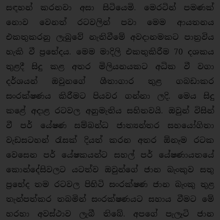
සඳහන් කරනවා අසා සිටියෙමි. මෙරටින් පමණක්
නොව වෙනත් රටවලින් පවා මෙම ආයතනය
එකතුකරනු ලැබුවේ නැතිවීමේ අවදානමකට පාත්‍රවිය
හැකි වී ප්‍රභේදය. මෙම මාදිලි එකතුකිරීම 70 දශකය
තුළදී සිදු කළ අතර මිලියනයකට අධික වී වගා
දර්ශයන් ඔවුනගේ ශීතාගාර තුළ ගබඩාකර
සංරක්ෂණය කිරීමට පියවර ගන්නා ලදි. මෙය සිදු
කළේ අදාළ රටවල අනුමැතිය සහිතවයි. ඔවුන් විසින්
වී පර් යේෂණ සම්බන්ධ ජාත්‍යන්තර සහයෝගිතා
වැඩසටහන් රැසක් දියත් කරන අතර ඕනෑම රටක
වෙසෙන පර් යේෂකයන්ට සහල් පර් යේෂණායතයේ
කොන්දේසිවලට යටත්ව ඔවුන්ගේ ජාන බැංකුව සතු
ප්‍රභේද තම රටවල පිහිටි සංරක්ෂණ ජාන බැංකු තුළ
තැන්පත්කර තබමින් සංරක්ෂණයට සහාය වීමට මේ
හරහා අවස්ථාව ලැබී තිබේ. අපගේ පැලෑටි ජාන