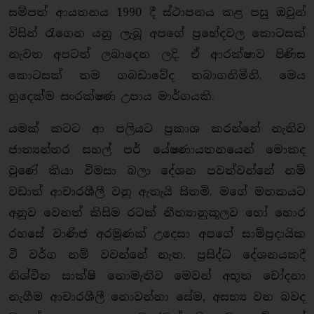
සම්පත් ආයතනය 1990 දී ස්ථාපනය කළ පසු ඔවුන්
විසින් රැගෙන යනු ලැබූ අපගේ ප්‍රභේදවල කොටසක්
නැවත අපටත් ලබාදෙන ලදි. ඒ ආරක්ෂාව පිණිස
කොටසක් තම ගබඩාවේද තබාගනිමිනි. මෙය
හුදෙක්ම සංරක්ෂණ උපාය මාර්ගයකි.
යමක් කටට ආ පලියට ප්‍රකාශ කරන්නේ නැතිව
ජාත්‍යන්තර සහල් පර් යේෂණායතනයෙන් මොකද
වුණේ කියා විමසා බලා දේශන පවත්වන්නේ නම්
වඩාත් ආචාරශීලී වනු ඇතැයි සිතමි. මගේ මතකයට
අනුව වෙනත් කිසිම රටක් නීත්‍යානුකූලව හෝ හොර
රහසේ වාණිජ අරමුණක් උදෙසා අපගේ සාම්ප්‍රදායික
වී වර්ග නම් වවන්නේ නැත. ප්‍රසිද්ධ දේශනයකදී
නිශ්චිත සාක්ෂි නොමැතිව මෙවන් අභූත චෝදනා
නැගීම ආචාරශීලී නොවන්නා සේම, අසභ්‍ය වන බවද