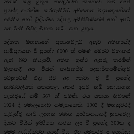
මතක් කළ යුතුය. තවදුරටත් කියනවා නම් අපේ
ප්‍රභේද ආරක්ෂා කරගැනීමට අභිජනන විද්‍යාඥයන්ගේ
අයිතිය හෝ බුද්ධිමය දේපල අයිතිවාසිකම් හෝ අපට
නොමැති බවද මතක තබා ගත යුතුය.
දේශක මහතාගේ ප්‍රකාශවලට අනුව අතීතයේදී
සාම්ප්‍රදායික වී ප්‍රභේද 6000 ක් පමණ මෙරට වගාකර
ඇති බව කියැවේ. අතීත ග්‍රන්ථ ඇසුරු කරමින්
මෑතකදී අප විසින් කෘෂිකර්ම දෙපාර්තමේන්තුව
වෙනුවෙන් එදා සිට අද දක්වා වූ වී ප්‍රභේද
නාමාවලියක් සකස්කළ අතර අපට නම් සොයාගත
හැකිවූයේ නම් 567 ක් පමණි. එය සකසා තිබුණේ
1924 දී මොලගොඩ නමැත්තෙකි. 1902 දී මහනුවරදී
පැවැත්වූ කෘෂි උද්‍යාන බෝග ප්‍රදර්ශනයකදී නුගවෙල
දිසාව විසින් ඉදිරිපත් කරන ලද වී ප්‍රභේද 300ක් ද
මෙම ලැයිස්තුවට අයත් විය. ඊට අමතරව ද සොයිසා