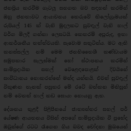
ජනප්‍රිය කරවීම ගැටලු සහගත බව සඳහන් කරමින්
ඔහු ජනතාවට ආයාචනය කෙරුවේ කිලෝග්‍රෑමයක්
රුපියල් 145 ක් වැනි මුදලකට සුවඳැල් වැනි හාල්
වර්ග මිලදී ගන්නා ලෙසටයි. කෙතරම් අපූරුද, ඉතා
ආකර්ශනීය තත්ත්වයකි. සැවොම සතුටින්ය. මට ඇති
කනස්සල්ල නම් මෙම ජනහිතෛශී කණ්ඩායම
සමුපකාර සැලැස්මක් හෝ ස්ථාපනය කරමින්
සාම්ප්‍රදායික සහල් වෙළෙඳපොළක් දිවයිනේ
සංවිධානය නොකරන්නේ මන්ද යන්නයි. එවන් සුවඳැල්
විකුණන තැනක් පසුකර මේ රටේ බත්කන මිනිසුන්
නම් වෙනත් හාල් කඩ සොයා නොයනු ඇත.
දේශනය තුළදී පිළිපීනයේ ජාත්‍යන්තර සහල් පර්
යේෂණ ආයතනය විසින් අපගේ සාම්ප්‍රදායික වී ප්‍රභේද
ඔවුන්ගේ රටට රැගෙන ගිය බවද චෝදනා මුඛයෙන්