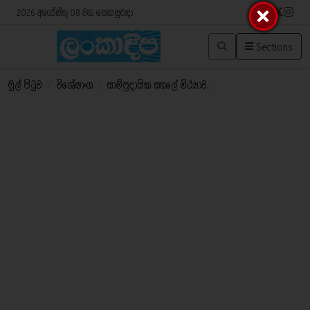
2026 අගෝස්තු 08 වන සෙනසුරාදා
Sections
මුල් පිටුව
/
විශේෂාංග
/
සාම්ප්‍රදායික සහලේ මිථ්‍යාව..