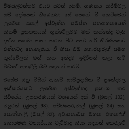
විමසිලිවන්තව එයට සවන් දුනිමි. ගණනය කිරීම්වල
යම් දෝෂයක් තිබෙනවා සේ පෙනේ. වී කෙටීමෙන්
ලැබෙන සහල් අස්වැන්න සමස්ත ජනගහනයෙන්
කිනම් ප්‍රතිශතයක් තුන්වේලටම බත් කන්නේද වැනි
දත්ත සඟවා කතා කරන විට අපට හරි තීරණයකට
එන්නටද නොහැකිය. ඒ නිසා එම තොරතුරුත් සමග
තුන්වේලක් බත් කන අන්දම ඉදිරිපත් කළා නම්
වඩාත් පැහැදිලි බව සඳහන් කරමි.
එසේම ඔහු විසින් ඇතැම් සාම්ප්‍රදායික වී ප්‍රභේදවල
අක්කරයකට ලැබෙන අස්වැන්නද ප්‍රකාශ කර
සිටියේය. උදාහරණයක් වශයෙන් දික් වී (බුසල් 102),
මසුරන් (බුසල් 98), පච්චපෙරුමාල් (බුසල් 84) සහ
පොක්කාලි (බුසල් 82). අවාසනාවක මහත. එතනදිත්
කොපමණ වපසරියක වැව්වාද කියා සඳහන් කෙරුවේ