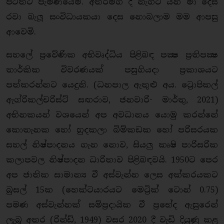
පිටතට පැමිණියෙමි. අතරමග දී නැගිට යන මා දෙස
රවා බැලූ සංවිධායකයා දෙස නොබලාම මම ආපසු
ආවෙමි.
සහලේ ප්‍රවේණික අභිවෘද්ධිය පිළිබඳ පක්‍ෂ ප්‍රතිපක්‍ෂ
තාර්කික විවරණයක් පසුගියදා ප්‍රකාශයට
පත්කරන්නට යෙදුනි. (ධනපාල ඇතුළු අය. ට්‍රොපිකල්
ඇග්රිකල්චරිස්ට් සඟරාව, ජනවාරි- මාර්තු, 2021)
අභිනකයන් වශයෙන් අප අවධානය යොමු කරන්නේ
කොතැනක හෝ හුදකලා බිම්කඩක හෝ පරිසරයක
සහල් නිෂ්පාදනය ගැන නොව, සියලු කෘෂි පාරිසරික
කලාපවල නිෂ්පාදන ධාරිතාව පිළිබඳවයි. 1950ට පෙර
අප ජාතික සාමාන්‍ය වී අස්වැන්න ලෙස අක්කරයකට
බුසල් 15ක (හෙක්ටයාරයට මෙට්‍රික් ටොන් 0.75)
පමණ අස්වැන්නක් සම්ප්‍රදායික වී ප්‍රභේද ඇසුරෙන්
ලැබූ අතර (රින්ඩ්, 1949) වසර 2020 දී වැඩි දියුණු කළ