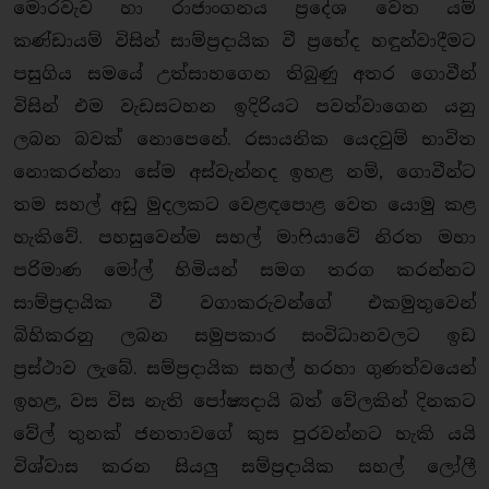
මොරවැව හා රාජාංගනය ප්‍රදේශ වෙත යම්
කණ්ඩායම් විසින් සාම්ප්‍රදායික වී ප්‍රභේද හඳුන්වාදීමට
පසුගිය සමයේ උත්සාහගෙන තිබුණු අතර ගොවීන්
විසින් එම වැඩසටහන ඉදිරියට පවත්වාගෙන යනු
ලබන බවක් නොපෙනේ. රසායනික යෙදවුම් භාවිත
නොකරන්නා සේම අස්වැන්නද ඉහළ නම්, ගොවීන්ට
තම සහල් අඩු මුදලකට වෙළඳපොළ වෙත යොමු කළ
හැකිවේ. පහසුවෙන්ම සහල් මාෆියාවේ නිරත මහා
පරිමාණ මෝල් හිමියන් සමග තරග කරන්නට
සාම්ප්‍රදායික වී වගාකරුවන්ගේ එකමුතුවෙන්
බිහිකරනු ලබන සමුපකාර සංවිධානවලට ඉඩ
ප්‍රස්ථාව ලැබේ. සම්ප්‍රදායික සහල් හරහා ගුණත්වයෙන්
ඉහළ, වස විස නැති පෝෂ්‍යදායි බත් වේලකින් දිනකට
වේල් තුනක් ජනතාවගේ කුස පුරවන්නට හැකි යයි
විශ්වාස කරන සියලු සම්ප්‍රදායික සහල් ලෝලී