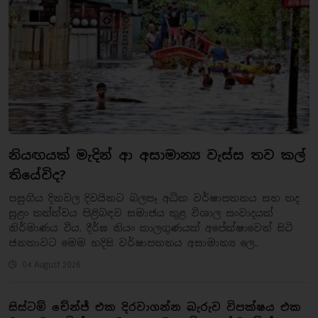
නියඟයක් මැදින් ආ අසාමාන්‍ය වැස්ස තව කල්
තියේවිද?
​පසුගිය දිනවල දිවයිනට බලපෑ අධික වර්ෂාපතනය සහ තද
සුළං තත්ත්වය පිළිබඳව සමාජය තුළ විශාල සංවාදයක්
නිර්මාණය විය. දීර්ඝ නියං කාලගුණයක් අපේක්ෂාවෙන් සිටි
ජනතාවට මෙම හදිසි වර්ෂාපතනය අසාමාන්‍ය ලෙ..
04 August 2026
සිස්ටම් චේන්ජ් එක දිරවාගන්න බැරුව විපක්ෂය එක