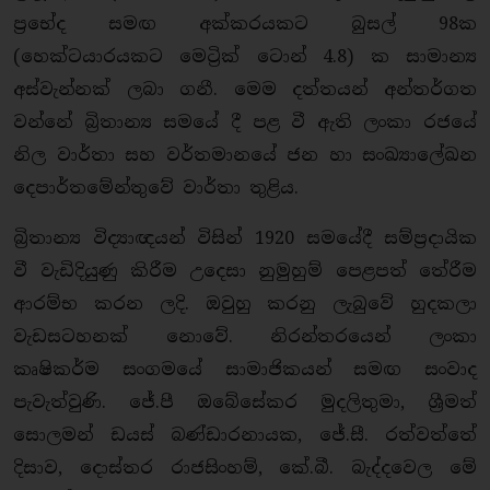
ප්‍රභේද සමඟ අක්කරයකට බුසල් 98ක
(හෙක්ටයාරයකට මෙට්‍රික් ටොන් 4.8) ක සාමාන්‍ය
අස්වැන්නක් ලබා ගනී. මෙම දත්තයන් අන්තර්ගත
වන්නේ බ්‍රිතාන්‍ය සමයේ දී පළ වී ඇති ලංකා රජයේ
නිල වාර්තා සහ වර්තමානයේ ජන හා සංඛ්‍යාලේඛන
දෙපාර්තමේන්තුවේ වාර්තා තුළිය.
බ්‍රිතාන්‍ය විද්‍යාඥයන් විසින් 1920 සමයේදී සම්ප්‍රදායික
වී වැඩිදියුණු කිරීම උදෙසා නුමුහුම් පෙළපත් තේරීම
ආරම්භ කරන ලදි. ඔවුහු කරනු ලැබුවේ හුදකලා
වැඩසටහනක් නොවේ. නිරන්තරයෙන් ලංකා
කෘෂිකර්ම සංගමයේ සාමාජිකයන් සමඟ සංවාද
පැවැත්වුණි. ජේ.පී ඔබේසේකර මුදලිතුමා, ශ්‍රීමත්
සොලමන් ඩයස් බණ්ඩාරනායක, ජේ.සී. රත්වත්තේ
දිසාව, දොස්තර රාජසිංහම්, කේ.බී. බැද්දවෙල මේ