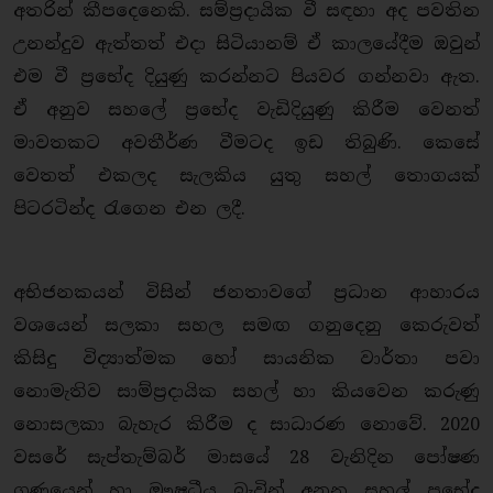
අතරින් කීපදෙනෙකි. සම්ප්‍රදායික වී සඳහා අද පවතින
උනන්දුව ඇත්තත් එදා සිටියානම් ඒ කාලයේදීම ඔවුන්
එම වී ප්‍රභේද දියුණු කරන්නට පියවර ගන්නවා ඇත.
ඒ අනුව සහලේ ප්‍රභේද වැඩිදියුණු කිරීම වෙනත්
මාවතකට අවතීර්ණ වීමටද ඉඩ තිබුණි. කෙසේ
වෙතත් එකලද සැලකිය යුතු සහල් තොගයක්
පිටරටින්ද රැගෙන එන ලදී.
අභිජනකයන් විසින් ජනතාවගේ ප්‍රධාන ආහාරය
වශයෙන් සලකා සහල සමඟ ගනුදෙනු කෙරුවත්
කිසිදු විද්‍යාත්මක හෝ සායනික වාර්තා පවා
නොමැතිව සාම්ප්‍රදායික සහල් හා කියවෙන කරුණු
නොසලකා බැහැර කිරීම ද සාධාරණ නොවේ. 2020
වසරේ සැප්තැම්බර් මාසයේ 28 වැනිදින පෝෂණ
ගුණයෙන් හා ඖෂධීය බැවින් අනූන සහල් ප්‍රභේද