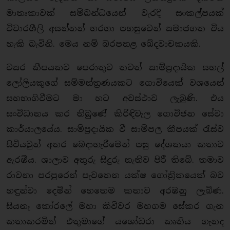
මාතෘකාවක් සම්බන්ධයෙන් වැරදි සංකල්පයක්
විචාරශීලි අසන්නන් හරහා පහසුවෙන් සමාජගත විය
හැකි බැවිනි. මෙය නම් බරපතළ ඛේදවාචකයකි.
වසර කීපයකට පෙරාතුව තවත් සාම්ප්‍රදායික සහල්
ලෝලියකුගේ සම්මන්ත්‍රණයකට ගොවියෙක් වශයෙන්
සහභාගිවීමට මා හට අවස්ථාව ලැබුණි. එය
සංවිධානය කර තිබුණේ කිරිඳිවැල ගොවිජන සේවා
කාර්යාලයේය. සාම්ප්‍රදායික වී සාම්පල කීපයක් රැස්ව
සිටියවුන් අතර බෙදාහැරීමෙන් පසු දේශකයා කතාව
ඇරඹීය. ශාලාව අතුරු සිදුරු නැතිව පිරී තිබේ. තමාව
රාවනා පරපුරෙන් පැවතෙන යක්ෂ ගෝත්‍රිකයෙක් බව
හඳුන්වා දෙමින් හෙතෙම කතාව අරඹනු ලැබිණ.
සියනෑ කෝරලේ මහා කිවිවර මහගම සේකර ගැන
කතාකරමින් එතුමාගේ යශෝධරා කෘතිය ගැනද