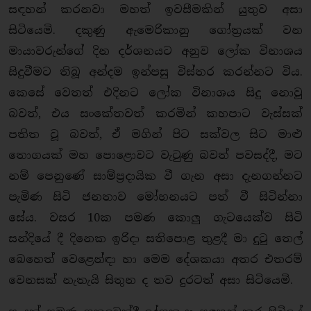
සඳහන් කරනවා මහත් ඉවසීමකින් යුතුව අසා
සිටියෙමි. දකුණු ඇමෙරිකානු ගෝත්‍රයක් වන
මායාවරුන්ගේ දින දර්ශනයට අනුව ලෝක විනාශය
සිදුවීමට තිබූ අන්දම ඉන්පසු විස්තර කරන්නට විය.
කෙසේ වෙතත් එදිනට ලෝක විනාශය සිදු නොවූ
බවත්, එය සංකේතවත් කරමින් කහපාට වැස්සක්
පතිත වූ බවත්, ඒ මගින් පිට සක්වල සිට මාළු
තොගයක් මහ පොළොවට වැටුණු බවත් පවසද්දී, මට
නම් පෙනුණේ සාම්ප්‍රදායික වී ගැන අසා දැනගන්නට
පැමිණ සිටි ජනතාව මෝහනයට පත් වී සිටින්නා
සේය. වසර 10ක පමණ කොලු ගැටයෙක්ව සිටි
සන්දියේ දී දිනෙක ඉරිදා සතිපොළ තුළදී මා දුටු තෙල්
බෙහෙත් වෙළෙන්ඳා හා මෙම දේශකයා අතර එතරම්
වෙනසක් නැතැයි සිතුන ද තව දුරටත් අසා සිටියෙමි.