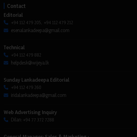
Contact
Editorial
+94 112 479 205, +94 112 479 212
esenalankadeepa@gmail.com
Technical
+94 112 479 882
helpdesk@wijeya.lk
Sunday Lankadeepa Editorial
+94 112 479 260
iridalankadeepa@gmail.com
Web Advertising Inquiry
Dilan: +94 77 372 7288
General Manager: Sales & Marketing :