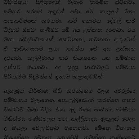
විචාරකයා පිළිකුළෙන් බැහැර කරමින් සිටිනවා.
සමහර සරසවි ඇදුරන් පවා මේ කාලයේ මහා
පාපකර්මයක් කරනවා. කවි නොවන දේවල් කවි
විදිහට ඔසවා තැබීමට මේ අය උත්සාහ දරනවා. එය
මහා ඛේදවාචකයක්. කෙටිකතා, නවකතා ආදියටත්
ඒ ආනිශංසයම ළඟා කරන්න මේ අය උත්සාහ
දරනවා. කල්ලිවාදය කර තියාගෙන යන සම්මාන
උත්සව තියනවා. අද සුදුසු කෘතිවලට සම්මාන
පිරිනැමීම සිදුවන්නේ ඉතාම කලාතුරකින්.
ඇතැමුන් නිර්මාණ බිහි කරන්නෙම ඊළඟ අවුරුද්දෙ
සම්මානය බලාගෙන. නොලැබුණොත් කරන්නෙ හතර
වටේටම බැණ වදින එක. අද රාජ්‍ය සාහිත්‍ය සම්මාන
විනිශ්චය මණ්ඩවලට පවා කල්ලිවාදය ඇතුළත් වෙලා
ද කියලා වෙලාවකට හිතෙනවා. මේකෙ විනාශය
තියෙන්නෙ මෙතැන නොවෙයි. තමන්ගෙ කෘතියකට