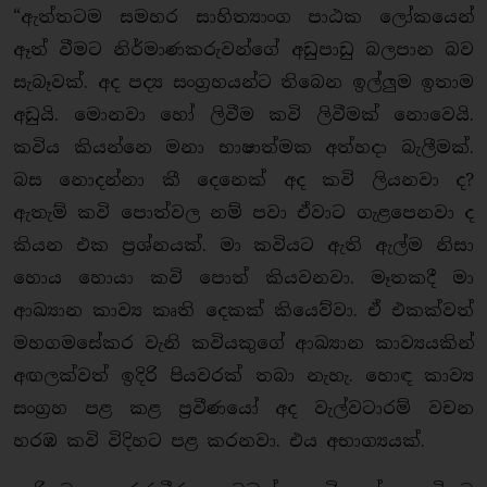
“ඇත්තටම සමහර සාහිත්‍යාංග පාඨක ලෝකයෙන්
ඈත් වීමට නිර්මාණකරුවන්ගේ අඩුපාඩු බලපාන බව
සැබෑවක්. අද පද්‍ය සංග්‍රහයන්ට තිබෙන ඉල්ලුම ඉතාම
අඩුයි. මොනවා හෝ ලිවීම කවි ලිවීමක් නොවෙයි.
කවිය කියන්නෙ මනා භාෂාත්මක අත්හදා බැලීමක්.
බස නොදන්නා කී දෙනෙක් අද කවි ලියනවා ද?
ඇතැම් කවි පොත්වල නම් පවා ඒවාට ගැළපෙනවා ද
කියන එක ප්‍රශ්නයක්. මා කවියට ඇති ඇල්ම නිසා
හොය හොයා කවි පොත් කියවනවා. මෑතකදී මා
ආඛ්‍යාන කාව්‍ය කෘති දෙකක් කියෙව්වා. ඒ එකක්වත්
මහගමසේකර වැනි කවියකුගේ ආඛ්‍යාන කාව්‍යයකින්
අඟලක්වත් ඉදිරි පියවරක් තබා නැහැ. හොඳ කාව්‍ය
සංග්‍රහ පළ කළ ප්‍රවීණයෝ අද වැල්වටාරම් වචන
හරඹ කවි විදිහට පළ කරනවා. එය අභාග්‍යයක්.