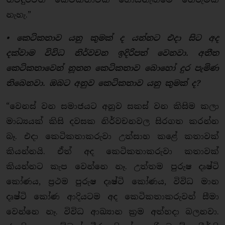
නැහැ.”
• කෙටිකතාව යනු කුමක් ද යන්නට එදා සිට අද
දක්වාම විවිධ නිර්වචන ඉදිරිපත් වෙනවා. අතීත
කෙටිකතාවෙන් නූතන කෙටිකතාව බොහෝ දුර පැමිණ
තිබෙනවා. ඔබට අනුව කෙටිකතාව යනු කුමක් ද?
“වෙනස් වන සමාජයට අනුව සකස් වන කිසිම කලා
මාධ්‍යයක් කිසි දවසක නිර්වචනවල සිරගත කරන්න
බෑ. එදා කෙටිකතාකරුවා උත්සාහ කළේ කතාවක්
කියන්නයි. ඒත් අද කෙටිකතාකරුවා කතාවක්
කියන්නට කැප වෙන්නෙ නෑ. උත්තම පුරුෂ දෘෂ්ටි
කෝණය, ප්‍රථම පුරුෂ දෘෂ්ටි කෝණය, විවිධ මාන
දෘෂ්ටි කෝණ ආදියටම අද කෙටිකතාකරුවන් සීමා
වෙන්නෙ නෑ. විවිධ ආඛ්‍යාන ක්‍රම අත්හදා බලනවා.