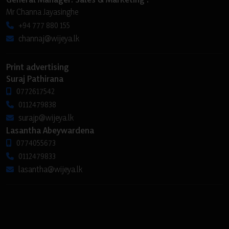
Mr Channa Jayasinghe
+94 777 880 155
channaj@wijeya.lk
Print advertising
Suraj Pathirana
0772617542
0112479838
surajp@wijeya.lk
Lasantha Abeywardena
0774055673
0112479833
lasantha@wijeya.lk