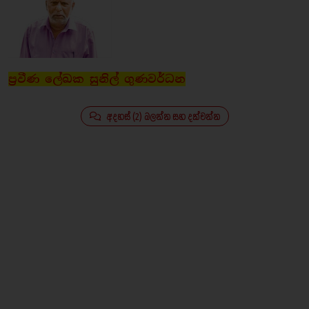
ප්‍රවීණ ලේඛක සුනිල් ගුණවර්ධන
අදහස් (2) බලන්න සහ දක්වන්න