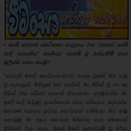
• ඔබේ නවතම කෙටිකතා සංග්‍රහය වන “අහසට පෙම්
බැඳි ගැහැනිය” කෘතියට පදනම් වූ අත්දැකීම් ගැන
මුලින්ම කතා කරමු?
“කවදත් මගේ කෙටිකතාවලට පාදක වුණේ මට හමු
වූ ගැහැනුන්, මිනිසුන් සහ දරුවන්. මා ජීවත් වූ හා අද
ජීවත් වන පරිසර දෙකක් තියෙනවා. පළමුවැන්න මා
ඉපදී හැදී වැඩුණු නුගේගොඩ අවට පරිසරය. දෙවැන්න
හොරණ නගරය ප්‍රධාන කොටගත් ගම්මාන. මට හමු
නොවුණු මා අශ්‍රය නොකළ කිසිවකු ගැන මෙතෙක්
කිසිවක් ලියා නැහැ. මගේ සිතේ පැළපදියම් වූ චරිත