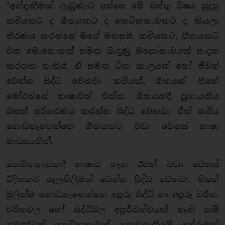
“අත්දැකීමක් ලැබුණාට පස්සෙ මේ වස්තු විෂය සුදුසු
කවියකට ද ගීතයකට ද කෙටිකතාවකට ද කියලා
තීරණය කරන්නේ මගේ මනසයි. කවියකට, ගීතයකට
එක මොහොතක් සමඟ බැඳුණු මනෝභාවයක් පාදක
කරගත හැකියි. ඒ සමඟ ටික කාලයක් හෝ ජීවත්
වෙන්න සිද්ධ වෙනවා. කවියක්, ගීතයක්, හිතේ
මෝරන්නේ භාෂාවත් එක්ක. ගීතයකදී සුගායනීය
බසක් පරිහරණය කරන්න සිද්ධ වෙනවා. ඒත් කවිය
ගොඩනැඟෙන්නෙ ගීතයකට වඩා වෙනස් භාෂා
මාධ්‍යයකින්.
කෙටිකතාවකදී භාෂාව ගැන ඊටත් වඩා වෙනස්
විදිහකට සැලකිලිමත් වෙන්න සිද්ධ වෙනවා. හිතේ
මුලින්ම ගොඩනැඟෙන්නෙ අපූරු සිද්ධි හා අපූරු චරිත.
චරිතවල හෝ සිද්ධිවල අපූර්වත්වයක් නැති නම්
තවදුරටත් කෙටිකතාවක් ගොඩනැඟීමේ තේරුමක්