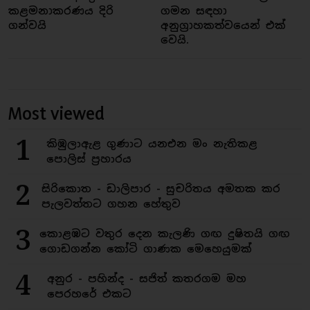
කළමනාකරණය දිරි
ගමන සඳහා
ගන්වයි
අනුග්‍රාහකත්වයෙන් එක්
වෙයි.
Most viewed
1
කිඹුලාඇළ ගුණාට යනඑන මං නැතිකළ
පොලිස් ප්‍රහාරය
2
සිරිකොත - ඩාලිපාර - සුචරිතය අමතක කර
පැලවත්තට ගහන හේතුව
3
කොළඹට වතුර දෙන කැලණි ගඟ දුෂිතයි ගඟ
ගොඩගන්න කෝටි ගාණක මෙහෙයුමක්
4
අනුර - පහින්ද - සජිත් කතරගම මහ
පෙරහරේ එකට