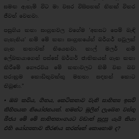
සමඟ ඇතැම් විට මා වසර විසිපහක් තිහක් විතර
ජීවත් වෙනවා.
පසුගිය කතා සංග්‍රහවල වගේම ‘අහසට පෙම් බැඳි
ගැහැනිය’ නම් මේ කතා සංග්‍රහයේත් බර්ගර් පවුලක්
ගැන කතාවක් තියෙනවා. කාල් මලර් නම්
ලේඛකයාගෙන් පස්සේ බර්ගර් ජාතිකයන් ගැන කතා
කිරීමේ ගෞරවය මේ කතාවලට හිමි වන බව
පරාක්‍රම කොඩිතුවක්කු මහතා සඳහන් කොට
තිබුණා.”
• ඔබ කවිය, ගීතය, කෙටිකතාව වැනි සාහිත්‍ය ඉසව්
කිහිපයක නියෝජනයක්. තමන්ට මුලින් ලැබෙන වස්තු
බීජය මේ මේ සාහිත්‍යාංගයට වඩාත් සුදුසු යැයි කියා
එහි යෝග්‍යතාව තීරණය කරන්නේ කොහොම ද?