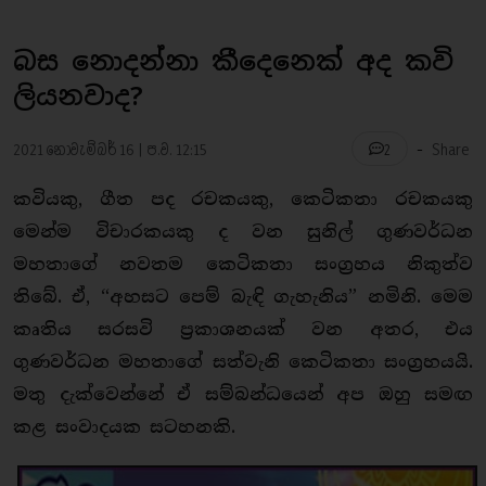
බස නොදන්නා කී​දෙනෙක් අද කවි
ලියනවාද?
-
2021 නොවැම්බර් 16 | ප.ව. 12:15
Share
2
කවියකු, ගීත පද රචකයකු, කෙටිකතා රචකයකු
මෙන්ම විචාරකයකු ද වන සුනිල් ගුණවර්ධන
මහතාගේ නවතම කෙටිකතා සංග්‍රහය නිකුත්ව
තිබේ. ඒ, “අහසට පෙම් බැඳි ගැහැනිය” නමිනි. මෙම
කෘතිය සරසවි ප්‍රකාශනයක් වන අතර, එය
ගුණවර්ධන මහතාගේ සත්වැනි කෙටිකතා සංග්‍රහයයි.
මතු දැක්වෙන්නේ ඒ සම්බන්ධයෙන් අප ඔහු සමඟ
කළ සංවාදයක සටහනකි.