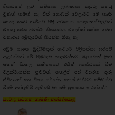
හිතවතුන් ලවා සම්මාන ලබාගෙන කවුරු සතුටු
වුණත් කමක් නෑ. ඒත් ගොඩක් වෙලාවට මේ කෘති
හොඳ කෘති හැටියට පිළි අරගෙන පෙළපොත්වලටත්
එකතු වෙන අවස්ථා තියෙනවා. එතැනින් පස්සෙ වෙන
විනාශය අමුතුවෙන් කියන්න ඕනෑ නෑ.
අඩුම ගානෙ බුද්ධිමතුන් හැටියට පිළිගන්නා සරසවි
ඇදුරන්වත් මේ පිළිබඳව ප්‍රඥාවන්තව බැලුවොත් මුළු
මහත් සිංහල සාහිත්‍යයට එයින් අනර්ථයක් වීම
වළක්වාගන්න පුළුවන්. හතළිස් පස් වසරක ගුරු
ජීවිතයක් සහ විෂය නිර්දේශ සකස් කිරීමට සම්බන්ධ
වීමේ අත්දැකීම් ඇතිවයි මා මේ ප්‍රකාශය කරන්නේ.”
සංවාද සටහන ගාමිණි කන්දේපොළ