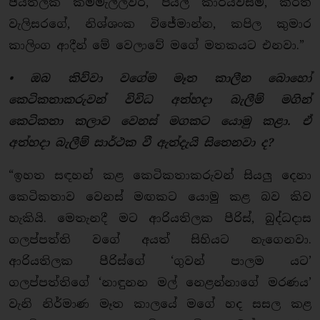
ජයතිලක කම්මැල්ලවීර, පියල් කාරියවසම්, කීර්ති
වැලිසරගේ, නිශ්ශංක විජේමාන්න, කපිල කුමාර
කාලිංග ආදීන් මේ වෙලාවේ මගේ මතකයට එනවා.”
• ඔබ කිව්වා වගේම මෑත කාලීන බොහෝ
කෙටිකතාකරුවන් විවිධ අත්හදා බැලීම් මගින්
කෙටිකතා කලාව වෙනස් මගකට යොමු කළා. ඒ
අත්හදා බැලීම් සාර්ථක වී ඇත්දැයි සිතෙනවා ද?
“ඉහත සඳහන් කළ කෙටිකතාකරුවන් සියලු දෙනා
කෙටිකතාව වෙනස් මඟකට යොමු කළ බව කිව
හැකියි. මෙතැනදී මට ආරියතිලක පීරිස්, බුද්ධදාස
ගලප්පත්ති වගේ අයත් සිහියට නැගෙනවා.
ආරියතිලක පීරිස්ගේ ‘ගුවන් පාලම යට’
ගලප්පත්තිගේ ‘නාඳුනන මල් නෙළන්නාගේ මරණය’
වැනි නිර්මාණ මෑත කාලයේ මගේ හද සසල කළ