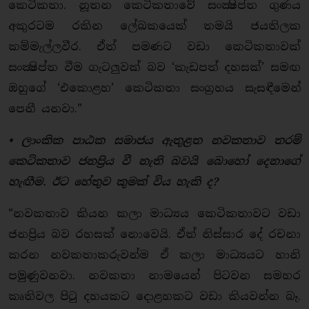
කෙටිකතා. නූතන කෙටිකතාවේ සංක්‍ෂිප්ත ගුණය
අකුරටම රකින ලේඛකයෙක් තමයි ජයතිලක
කම්මැල්ලවීර. ඒත් පමණට වඩා කෙටිකතාවක්
සංක්‍ෂිප්ත වීම ගැටලුවක් බව ‘කැඩපත් දහසක්’ සමඟ
ඔහුගේ ‘එකොළහ’ කෙටිකතා සංග්‍රහය සැසඳීමෙන්
පෙනී යනවා.”
• ලාංකික පාඨක සමාජය ඇතුළත නවකතාව තරම්
කෙටිකතාව ජනප්‍රිය වී නැති බවයි බොහෝ දෙනාගේ
හැඟීම. ඊට හේතුව කුමක් විය හැකි ද?
“නවකතාව කියන කලා මාධ්‍යය කෙටිකතාවට වඩා
ජනප්‍රිය බව රහසක් නොවෙයි. ඒත් නිස්සාර දේ රචනා
කරන නවකතාකරුවන්ම ඒ කලා මාධ්‍යයට හානි
පමුණුවනවා. නවකතා නාමයෙන් පිටවන සමහර
කෘතිවල පිටු දහයකට දොළහකට වඩා කියවන්න බෑ.