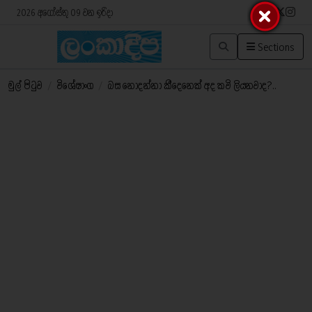
2026 අගෝස්තු 09 වන ඉරිදා
Sections
මුල් පිටුව
/
විශේෂාංග
/
බස නොදන්නා කී​දෙනෙක් අද කවි ලියනවාද?..