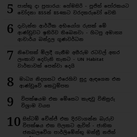
5
පාස්කු දා ප්‍රහාරය: හේමසිරි - පූජිත් පෝරකයට
චෝදනා 855න් 854කට වරදකරුවෝ වෙති
6
දැවැන්ත ආර්ථික අභියෝග රුසක් මේ
ආණ්ඩුවට ඉතිරිව තිබෙනවා - හිටපු අමාත්‍ය
ආචාර්ය බන්දුල ගුණවර්ධන
7
නිවෙසක් මිලදී ගැනීම අසීරුම රටවල් අතර
ලංකාව දෙවැනි තැනට - UN Habitat
වාර්තාවක් පෙන්වා දෙයි
8
මාධ්‍ය නිදහසට එරෙහිව සුදු ඇඳගෙන එන
ආණ්ඩුවේ කෙටුම්පත
9
විපක්ෂයම එක මේසෙට කැඳවූ විනිසුරු
විශ්‍රාම වයස
10
සිස්ටම් චේන්ජ් එක දිරවාගන්න බැරුව
විපක්ෂය එක පිලකට ඇවිත් - ජාතික
ජනබලවේග පාර්ලිමේන්තු මන්ත්‍රී නජිත්