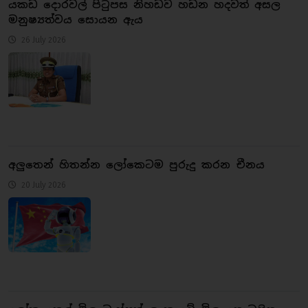
යකඩ දොරවල් පිටුපස නිහඩව හඩන හදවත් අසල
මනුෂ්‍යත්වය සොයන ඇය
26 July 2026
අලුතෙන් හිතන්න ලෝකෙටම පුරුදු කරන චීනය
20 July 2026