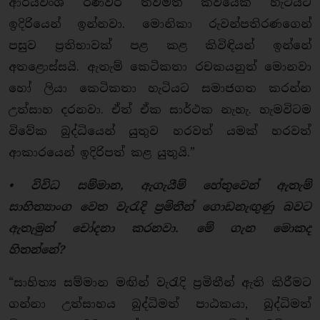
ආරියවංශ රණවීර තවමත් කවියෙක් හැටියට
ඉදිරියෙන් ඉන්නවා. මොනිකා රුවන්පතිරණගෙන්
පසුව ප්‍රතිභාවක් පළ කළ කිවිඳියන් ඉන්නේ
අතළොස්සයි. ඇතැම් කෙටිකතා රචකයනුත් මොනවා
හෝ ලියා කෙටිකතා හැටියට සමාජගත කරන්න
උත්සාහ දරනවා. ඒත් ඒක සාර්ථක නැහැ. හැමවිටම
විවේක බුද්ධියෙන් යුතුව හරවත් යමක් හරවත්
ආකාරයෙන් ඉදිරිපත් කළ යුතුයි.”
• විවිධ සම්මාන, ඇගැයීම් හේතුවෙන් ඇතැම්
සාහිත්‍යාංග වෙත වැරැදි ප්‍රමිතීන් ගොඩනැඟුණු බවට
ඇතැමුන් චෝදනා කරනවා. මේ ගැන මොකද
හිතන්නේ?
“සාහිත්‍ය සම්මාන මඟින් වැරැදි ප්‍රමිතීන් ඇති කිරීමට
ගන්නා උත්සාහය බුද්ධිමත් පාඨකයා, බුද්ධිමත්