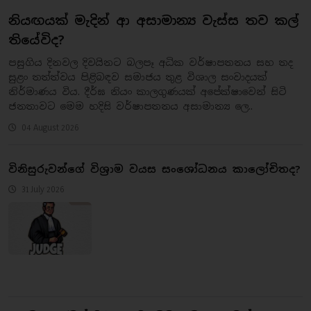
නියඟයක් මැදින් ආ අසාමාන්‍ය වැස්ස තව කල්
තියේවිද?
​පසුගිය දිනවල දිවයිනට බලපෑ අධික වර්ෂාපතනය සහ තද
සුළං තත්ත්වය පිළිබඳව සමාජය තුළ විශාල සංවාදයක්
නිර්මාණය විය. දීර්ඝ නියං කාලගුණයක් අපේක්ෂාවෙන් සිටි
ජනතාවට මෙම හදිසි වර්ෂාපතනය අසාමාන්‍ය ලෙ..
04 August 2026
​විනිසුරුවන්ගේ විශ්‍රාම වයස සංශෝධනය කාලෝචිතද?
31 July 2026