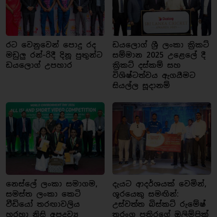
රට වෙනුවෙන් පොදු රද
ඩයලොග් ශ්‍රී ලංකා ක්‍රිකට්
මඩුලු රන්-රිදී දිනූ පුතුන්ට
සම්මාන 2025 උළෙලේ දී
ඩයලොග් උපහාර
ක්‍රිකට් දස්කම් සහ
විශිෂ්ටත්වය ඇගයීමට
සියල්ල සූදානම්
නෙස්ලේ ලංකා සමාගම,
දැයට ආදර්ශයක් වෙමින්,
සමස්ත ලංකා කෙටි
ශූරයෙකු සමඟින්:
වීඩියෝ තරඟාවලිය
උස්වත්ත බිස්කට් රුමේෂ්
හරහා නිසි අපද්‍රව්‍ය
තරංග පතිරගේ ඔලිම්පික්