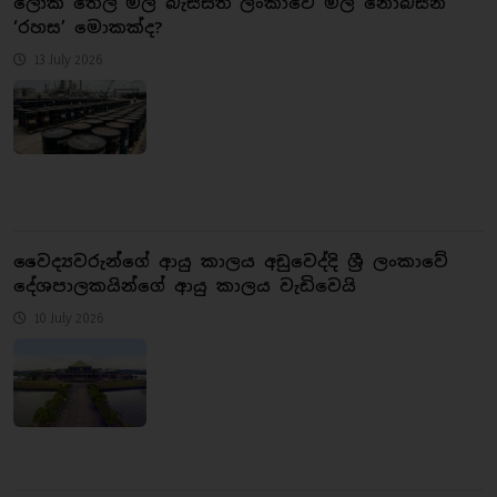
ලෝක තෙල් මිල බැස්සත් ලංකාවේ මිල නොබසින
‘රහස’ මොකක්ද?
13 July 2026
වෛද්‍යවරුන්ගේ ආයු කාලය අඩුවෙද්දි ශ්‍රී ලංකාවේ
දේශපාලකයින්ගේ ආයු කාලය වැඩිවෙයි
10 July 2026