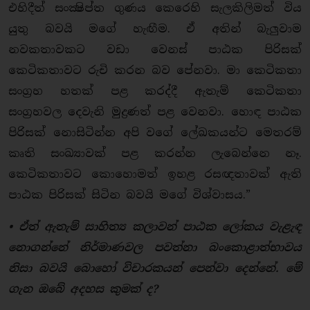
එහිදීත් සංක්‍ෂිප්ත ගුණය කෙරෙහි සැලකිලිමත් විය
යුතු බවයි මගේ හැඟීම. ඒ අතින් බැලුවාම
නවකතාවකට වඩා වෙනස් පාඨක පිරිසක්
කෙටිකතාවට රුචි කරන බව පේනවා. මා කෙටිකතා
සංග්‍රහ හතක් පළ කරද්දී ඇතැම් කෙටිකතා
සංග්‍රහවල දෙවැනි මුද්‍රණත් පළ වෙනවා. හොඳ පාඨක
පිරිසක් නොසිටින්න අපි වගේ ලේඛකයන්ට මෙතරම්
කෘති සංඛ්‍යාවක් පළ කරන්න ලැබෙන්නෙ නෑ.
කෙටිකතාවට කොහොමත් ඉහළ රසඥතාවක් ඇති
පාඨක පිරිසක් සිටින බවයි මගේ විශ්වාසය.”
• ඒත් ඇතැම් සාහිත්‍ය කලාවන් පාඨක ලෝකය වැළැඳ
නොගන්නේ නිර්මාණවල පවත්නා බංකොළාත්භාවය
නිසා බවයි බොහෝ විචාරකයන් පෙන්වා දෙන්නේ. මේ
ගැන ඔබේ අදහස කුමක් ද?