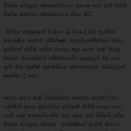
විදේශ කටයුතු අමාත්‍යවරයාට ප‍්‍රකාශ කර ඇති බවයි
විදේශ සබඳතා අමාත්‍යාංශය කියා සිටී.
සිද්ධිය පළමුවෙන් වාර්තා වූ දිනයේ සිට ෆ‍්‍රැන්සිස්
මහත්මිය අපරාධ පරීක්ෂණ දෙපාර්තමේන්තුව වෙත
ඉදිරිපත් කිරිම දක්වා කාලය තුළ ගෙන ඇති සියලූ
පියවර ජාත්‍යන්තර සම්මතයන්ට අනුකූලව සිදු කර
ඇති බව දිනේෂ් ගුණවර්ධන අමාත්‍යවරයා වැඩිදුරටත්
පෙන්වා දී ඇත.
දෙරට අතර ඇති ද්විපාර්ශක සබඳතා සැලකිල්ලට
ගනිමින් අදාල ක‍්‍රියාවලිය කඩිනම් කිරිම සඳහා ගත
හැකි සෑම සහයෝගක්ම ලබා දෙන බව ස්විසර්ලන්ත
විදේශ කටයුතු අමාත්‍ය ඉග්නිෂියෝ කැසීස් මහතා