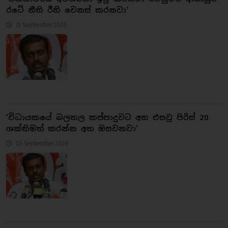
රටේ නීති රීති වෙනස් කරනවා‘
15 September 2020
’විධායකයේ බලතල කප්පාදුවට අත එසවූ පිරිස් 20
ශක්තිමත් කරන්න අත ඔසවනවා’
03 September 2020