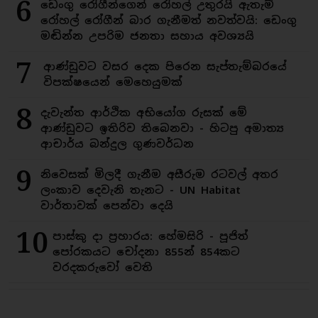
6
ඩෙංගු රෝගීන්ගෙන් රෝහල් උතුරයි ඇතැම්
රෝහල් රෝගීන් බාර ගැනීමත් නවත්වයි: ඩෙංගු
මඬින්න උපරිම ජනතා සහාය අවශ්‍යයි
7
ආණ්ඩුවට වසර දෙක පිරෙන සැප්තැම්බරයේ
විපක්ෂයෙන් මෙහෙයුමක්
8
දැවැන්ත ආර්ථික අභියෝග රුසක් මේ
ආණ්ඩුවට ඉතිරිව තිබෙනවා - හිටපු අමාත්‍ය
ආචාර්ය බන්දුල ගුණවර්ධන
9
නිවෙසක් මිලදී ගැනීම අසීරුම රටවල් අතර
ලංකාව දෙවැනි තැනට - UN Habitat
වාර්තාවක් පෙන්වා දෙයි
10
පාස්කු දා ප්‍රහාරය: හේමසිරි - පූජිත්
පෝරකයට චෝදනා 855න් 854කට
වරදකරුවෝ වෙති