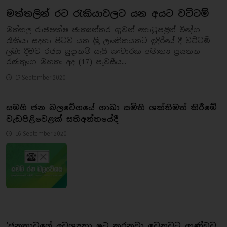
මත්තලින් රට රැකියාවලට යන අයට වට්ටම්
මත්තල රාජපක්ෂ ජාත්‍යන්තර ගුවන් තොටුපළින් විදේශ
රැකියා සදහා පිටව යන ශ්‍රී ලාංකිකයන්ට ඉදිරියේ දී වට්ටම්
ලබා දීමට රජය සුදානම් යැයි සංචාරක අමාත්‍ය ප්‍රසන්න
රණතුංග මහතා අද (17) පැවසීය...
17 September 2020
සමගි ජන බලවේගයේ ශාඛා සමිති ශක්තිමත් කිරීමේ
වැඩපිළිවෙළක් සතිඅන්තයේදී
16 September 2020
‘ජනතාවගේ අවශ්‍යතා ඉටු කරනවා වෙනුවට ආණ්ඩුව