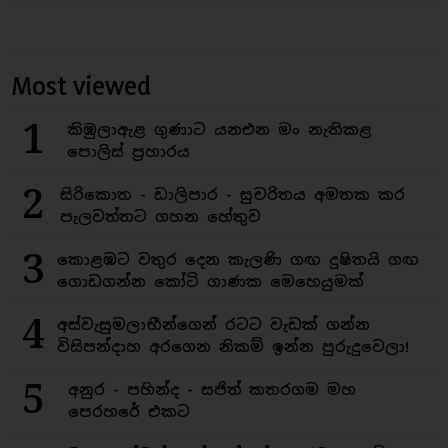
Most viewed
1
කිඹුලාඇළ ගුණාට යනඑන මං නැතිකළ
පොලිස් ප්‍රහාරය
2
සිරිකොත - ඩාලිපාර - සුචරිතය අමතක කර
පැලවත්තට ගහන හේතුව
3
කොළඹට වතුර දෙන කැලණි ගඟ දුෂිතයි ගඟ
ගොඩගන්න කෝටි ගාණක මෙහෙයුමක්
4
අස්වැසුමලාභීන්ගෙන් රටට වැඩක් ගන්න
විසිපන්දාහ අරගෙන නිකම් ඉන්න පුරුදුවෙලා!
5
අනුර - පහින්ද - සජිත් කතරගම මහ
පෙරහරේ එකට