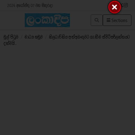
2026 අගෝස්තු 07 වන සිකුරාදා
Sections
මුල් පිටුව
/
මාධ්‍ය හමුව
/
නිලධාරිනිය අත්අඩංගුවට ගැනීම ස්විට්සර්ලන්තයට
දන්වයි..