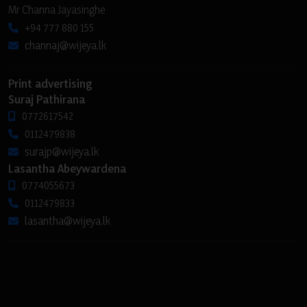
Mr Channa Jayasinghe
+94 777 880 155
channaj@wijeya.lk
Print advertising
Suraj Pathirana
0772617542
0112479838
surajp@wijeya.lk
Lasantha Abeywardena
0774055673
0112479833
lasantha@wijeya.lk