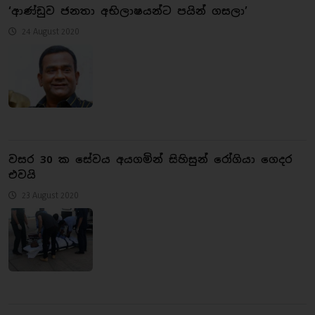
‘ආණ්ඩුව ජනතා අභිලාෂයන්ට පයින් ගසලා’
24 August 2020
වසර 30 ක සේවය අයගමින් සිහිසුන් රෝගියා ගෙදර
එවයි
23 August 2020