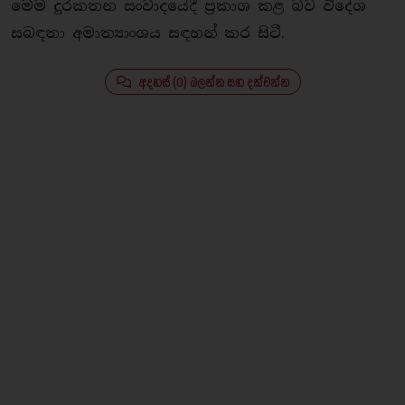
මෙම දුරකතන සංවාදයේදී ප‍්‍රකාශ කළ බව විදේශ
සබඳතා අමාත්‍යාංශය සඳහන් කර සිටී.
අදහස් (0) බලන්න සහ දක්වන්න