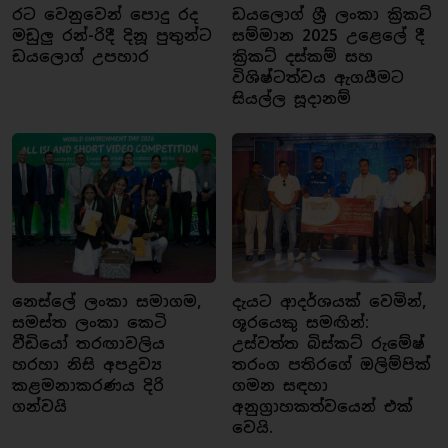
රට වෙනුවෙන් පොදු රද
ඩයලොග් ශ්‍රී ලංකා ක්‍රිකට්
මඩුලු රන්-රිදී දිනූ පුතුන්ට
සම්මාන 2025 උළෙලේ දී
ඩයලොග් උපහාර
ක්‍රිකට් දස්කම් සහ
විශිෂ්ටත්වය ඇගයීමට
සියල්ල සූදානම්
නෙස්ලේ ලංකා සමාගම,
දැයට ආදර්ශයක් වෙමින්,
සමස්ත ලංකා කෙටි
ශූරයෙකු සමඟින්:
වීඩියෝ තරඟාවලිය
උස්වත්ත බිස්කට් රුමේෂ්
හරහා නිසි අපද්‍රව්‍ය
තරංග පතිරගේ ඔලිම්පික්
කළමනාකරණය දිරි
ගමන සඳහා
ගන්වයි
අනුග්‍රාහකත්වයෙන් එක්
වෙයි.