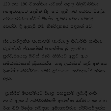
120 සහ 190 වගන්තිය යටතේ අදාල නිළධාරිනිය
අතඅඩංගුවට ගැනීම සිදු කර ඇති බව මෙරට විදේශ
අමාත්‍යවරයා ස්විස් විදේශ ඇමති වෙත මෙහිදී
පෙන්වා දී ඇතැයි එම නිවේදනයේ සඳහන් වේ.
ස්විට්සර්ලන්ත තානාපති කාර්යාල නිධාරිනි ගානියා
බැනිස්ටර් ෆ්රැයන්සිස් මහත්මිය ශ්‍රී ලාංකික
පුරවැසියෙකු බවත් රටේ නීතියට අනුව ඇය
සම්බන්ධයෙන් ක‍්‍රියාමාර්ග ගනු ලබන්නේ යැයි අමාත්‍ය
දිනේෂ් ගුණවර්ධන මෙම දුරකතන සංවාදයේදී පවසා
ඇත.
ෆ‍්‍රැන්සිස් මහත්මියට සියලූ පහසුකම් ලබාදී ඇති
අතර ඇයගේ අයිතිවාසිකම් ආරක්ෂා කිරිමට සහතික
වන බව විදේශ සබඳතා අමාත්‍යවරයා ස්විට්සර්ලන්ත