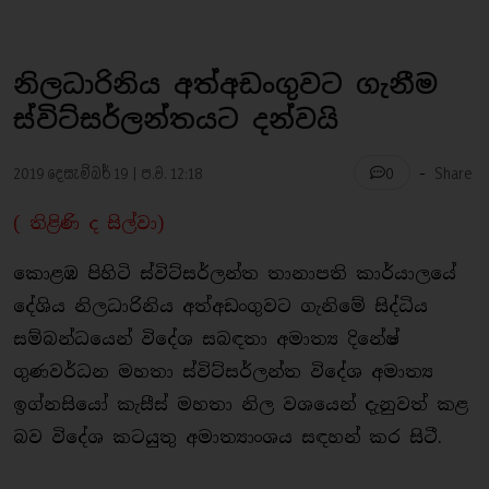
නිලධාරිනිය අත්අඩංගුවට ගැනීම
ස්විට්සර්ලන්තයට දන්වයි
-
2019 දෙසැම්බර් 19 | ප.ව. 12:18
Share
0
( තිළිණි ද සිල්වා)
කොළඹ පිහිටි ස්විට්සර්ලන්ත තානාපති කාර්යාලයේ
දේශිය නිලධාරිනිය අත්අඩංගුවට ගැනිමේ සිද්ධිය
සම්බන්ධයෙන් විදේශ සබඳතා අමාත්‍ය දිනේෂ්
ගුණවර්ධන මහතා ස්විට්සර්ලන්ත විදේශ අමාත්‍ය
ඉග්නසියෝ කැසීස් මහතා නිල වශයෙන් දැනුවත් කළ
බව විදේශ කටයුතු අමාත්‍යාංශය සඳහන් කර සිටී.