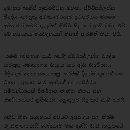
අමාත්‍ය දිනේෂ් ගුණවර්ධන මහතා ස්විට්සර්ලන්ත
විදේශ කටයුතු අමාත්‍යවරයාව දුරකථනය ඔස්සේ
අමතමින් මෙම දැනුවත් කිරිම සිදු කර ඇති බවද එම
අමාත්‍යාංශය නිවේදනයක් නිකුත් කරමින් කියා සිටී.
මෙම දුරකතන සංවාදයේදී ස්විට්සර්ලන්ත විදේශ
කටයුතු අමාත්‍යාංශ නිකුත් කර ඇති නිවේදනය
පිළිබඳව අවධානය යොමු කරමින් දිනේෂ් ගුණවර්ධන
මහතා ප‍්‍රකාශ කර ඇත්තේ අදාල සිද්ධිය
සම්බන්ධයෙන් විමර්ශන ජාතික නීතිය සහ
ජාත්යපන්තර ප‍්‍රමිතීන්ට අනුකූලව සිදු කර ඇති බවයි.
දණ්ඩ නීති සංග‍්‍රහයේ රජයට අප‍්‍රසාදය පල කිරිම
පිළිබඳ සාපරාධී චෝදනාව මත දණ්ඩ නීති සංග‍්‍රහයේ