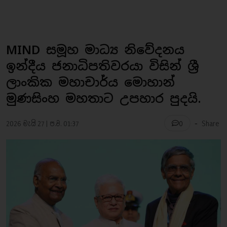
MIND සමූහ මාධ්‍ය නිවේදනය
ඉන්දීය ජනාධිපතිවරයා විසින් ශ්‍රී
ලාංකික මහාචාර්ය මොහාන්
මුණසිංහ මහතාට උපහාර පුදයි.
-
2026 මැයි 27 | ප.ව. 01:37
Share
0