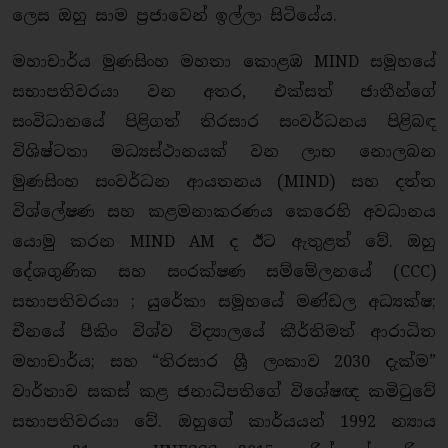
ලෙස ඔහු සාම ප්‍රජාවෙන් ඉල්ලා සිටියේය.
මහාචාර්ය මුණසිංහ මහතා කොළඹ MIND සමූහයේ
සභාපතිවරයා වන අතර, එක්සත් ජාතීන්ගේ
සංවිධානයේ පිළිගත් තිරසාර සංවර්ධනය පිළිබඳ
විශිෂ්ටතා මධ්‍යස්ථානයක් වන ලාභ නොලබන
මුණසිංහ සංවර්ධන ආයතනය (MIND) සහ දත්ත
විශ්ලේෂණ සහ කළමනාකරණය කෙරෙහි අවධානය
යොමු කරන MIND AM ද ඊට ඇතුළත් වේ. ඔහු
දේශගුණික සහ සංරක්ෂණ සම්මේලනයේ (CCC)
සභාපතිවරයා ; යුරේකා සමූහයේ මණ්ඩල අධ්‍යක්ෂ;
චීනයේ පීකිං විශ්ව විද්‍යාලයේ කීර්තිමත් ආරාධිත
මහාචාර්ය; සහ “තිරසාර ශ්‍රී ලංකාව 2030 දැක්ම”
වාර්තාව සකස් කළ ජනාධිපතිගේ විශේෂඥ කමිටුවේ
සභාපතිවරයා වේ. ඔහුගේ කාර්යයන් 1992 න්‍යාය