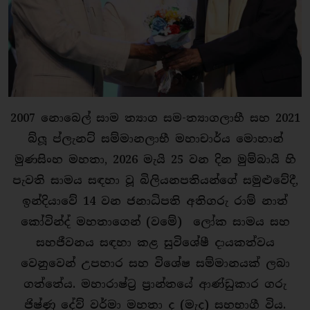
2007
නොබෙල්
සාම
ත්‍යාග
සම-
ත්‍යාගලාභී
සහ 2021
බ්ලූ
ප්ලැනට්
සම්මානලාභී
මහාචාර්ය
මොහාන්
මුණසිංහ
මහතා, 2026
මැයි 25
වන
දින
මුම්බායි
හි
පැවති
සාමය
සඳහා
වූ
බිලියනපතියන්ගේ
සමුළුවේදී,
ඉන්දියාවේ 14
වන
ජනාධිපති
අතිගරු
රාම්
නාත්
කෝවින්ද්
මහතාගෙන් (
වමේ)
ලෝක
සාමය
සහ
සහජීවනය
සඳහා
කළ
සුවිශේෂී
දායකත්වය
වෙනුවෙන්
උපහාර
සහ
විශේෂ
සම්මානයක්
ලබා
ගත්තේය.
මහාරාෂ්ට්‍ර
ප්‍රාන්තයේ
ආණ්ඩුකාර
ගරු
ජිෂ්ණු
දේව්
වර්මා මහතා
ද (
මැද)
සහභාගී
විය.