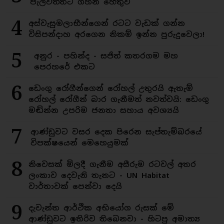
පැලවත්තට ගහන හේතුව
4
අස්වැසුමලාභීන්ගෙන් රටට වැඩක් ගන්න
විසිපන්දාහ අරගෙන නිකම් ඉන්න පුරුදුවෙලා!
5
අනුර - පහින්ද - සජිත් කතරගම මහ
පෙරහරේ එකට
6
ඩෙංගු රෝගීන්ගෙන් රෝහල් උතුරයි ඇතැම්
රෝහල් රෝගීන් බාර ගැනීමත් නවත්වයි: ඩෙංගු
මඬින්න උපරිම ජනතා සහාය අවශ්‍යයි
7
ආණ්ඩුවට වසර දෙක පිරෙන සැප්තැම්බරයේ
විපක්ෂයෙන් මෙහෙයුමක්
8
නිවෙසක් මිලදී ගැනීම අසීරුම රටවල් අතර
ලංකාව දෙවැනි තැනට - UN Habitat
වාර්තාවක් පෙන්වා දෙයි
9
දැවැන්ත ආර්ථික අභියෝග රුසක් මේ
ආණ්ඩුවට ඉතිරිව තිබෙනවා - හිටපු අමාත්‍ය