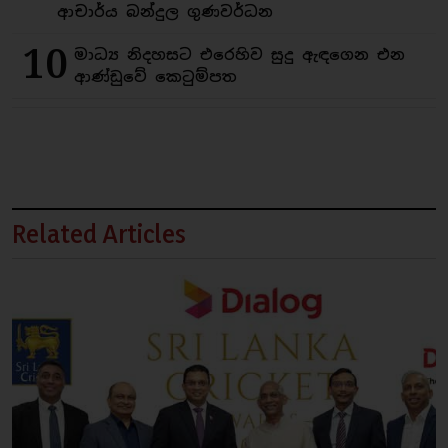
ආචාර්ය බන්දුල ගුණවර්ධන
10
මාධ්‍ය නිදහසට එරෙහිව සුදු ඇඳගෙන එන
ආණ්ඩුවේ කෙටුම්පත
Related Articles