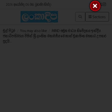
2026 අගෝස්තු 06 වන බ්‍රහස්පතින්දා
Sections
මුල් පිටුව
/
You may also like
/
MIND සමූහ මාධ්‍ය නිවේදනය ඉන්දීය
ජනාධිපතිවරයා විසින් ශ්‍රී ලාංකික මහාචාර්ය මොහාන් මුණසිංහ මහතාට උපහාර
පුදයි...