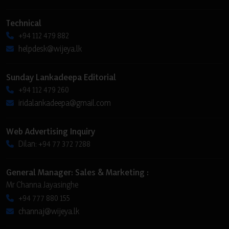
Technical
+94 112 479 882
helpdesk@wijeya.lk
Sunday Lankadeepa Editorial
+94 112 479 260
iridalankadeepa@gmail.com
Web Advertising Inquiry
Dilan: +94 77 372 7288
General Manager: Sales & Marketing :
Mr Channa Jayasinghe
+94 777 880 155
channaj@wijeya.lk