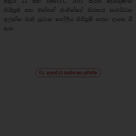
පත්‍රය 21 සහ UNFCCC, 2015 පැරිස් දේශගුණික
ගිවිසුම සහ එක්සත් ජාතීන්ගේ තිරසාර සංවර්ධන
ඉලක්ක වැනි ප්‍රධාන ගෝලීය ගිවිසුම් සඳහා දායක වී
ඇත.
අදහස් (0) බලන්න සහ දක්වන්න