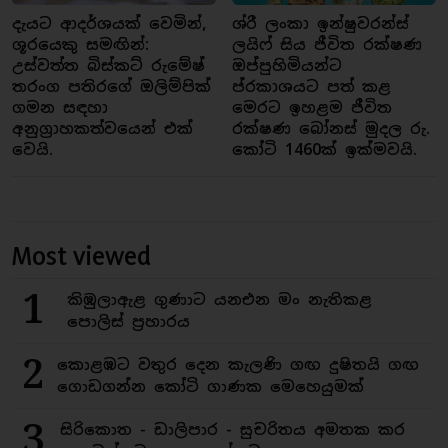
දැයට ආදර්ශයක් වෙමින්,
ශ්රී ලංකා ඉන්ෂුවරන්ස්
ශූරයෙකු සමඟින්:
ලයිෆ් සිය ජීවිත රක්ෂණ
උස්වත්ත බිස්කට් රුමේෂ්
ඔප්පුහිමියන්ට
තරංග පතිරගේ ඔලිම්පික්
ප්රකාශයට පත් කළ
ගමන සඳහා
මෙරට ඉහළම ජීවිත
අනුග්‍රාහකත්වයෙන් එක්
රක්ෂණ බෝනස් මුදල රු.
වෙයි.
කෝටි 1460ක් ඉක්මවයි.
Most viewed
1
කිඹුලාඇළ ගුණාට යනඑන මං නැතිකළ
පොලිස් ප්‍රහාරය
2
කොළඹට වතුර දෙන කැලණි ගඟ දුෂිතයි ගඟ
ගොඩගන්න කෝටි ගාණක මෙහෙයුමක්
3
සිරිකොත - ඩාලිපාර - සුචරිතය අමතක කර