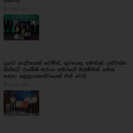
ගන්වයි
20 July 2026
දැයට ආදර්ශයක් වෙමින්, ශූරයෙකු සමඟින්: උස්වත්ත
බිස්කට් රුමේෂ් තරංග පතිරගේ ඔලිම්පික් ගමන
සඳහා අනුග්‍රාහකත්වයෙන් එක් වෙයි.
07 July 2026