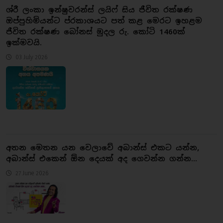
ශ්රී ලංකා ඉන්ෂුවරන්ස් ලයිෆ් සිය ජීවිත රක්ෂණ
ඔප්පුහිමියන්ට ප්රකාශයට පත් කළ මෙරට ඉහළම
ජීවිත රක්ෂණ බෝනස් මුදල රු. කෝටි 1460ක්
ඉක්මවයි.
03 July 2026
අතන මෙතන යන වෙලාවේ අබාන්ස් එකට යන්න,
අබාන්ස් එකෙන් ඕන දෙයක් අද ගෙවන්න ගන්න...
27 June 2026