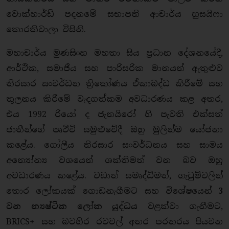
වොක්හාර්ඩ් පදනමේ සභාපති ආචාර්ය හුසයිෆා
කොරකිවාලා විසිනි.
මහාචාර්ය මුණසිංහ මහතා සිය ප්‍රධාන දේශනයේදී,
ආර්ථික, සමාජීය සහ පාරිසරික මානයන් ඇතුළුව
තිරසාර සංවර්ධන ත්‍රිකෝණය ඒකාබද්ධ කිරීමේ සහ
තුලනය කිරීමේ වැදගත්කම අවධාරණය කළ අතර,
එය 1992 රියෝ ද ජැනයිරෝ හි පැවති එක්සත්
ජාතීන්ගේ පෘථිවි සමුළුවේදී ඔහු මුලින්ම යෝජනා
කළේය. ගෝලීය තිරසාර සංවර්ධනය සහ සාමය
අන්‍යෝන්‍ය වශයෙන් ශක්තිමත් වන බව ඔහු
අවධාරණය කළේය. වඩාත් සමෘද්ධිමත්, ගැටුම්වලින්
තොර ලෝකයක් ගොඩනැගීමට සහ විශේෂයෙන්
3
වන
න්‍යෂ්ටික
ලෝක
යුද්ධය
වළක්වා ගැනීමට,
BRICS+ සහ බටහිර රටවල් අතර පරතරය පියවන