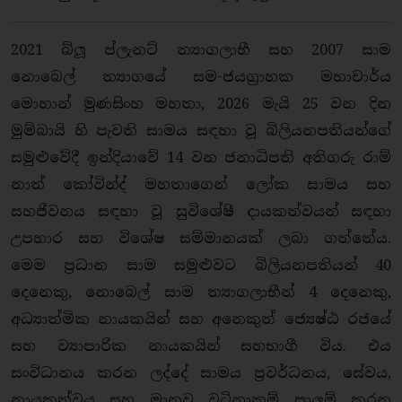
2021 බ්ලූ ප්ලැනට් ත්‍යාගලාභී සහ 2007 සාම
නොබෙල් ත්‍යාගයේ සම-ජයග්‍රාහක මහාචාර්ය
මොහාන් මුණසිංහ මහතා, 2026 මැයි 25 වන දින
මුම්බායි හි පැවති සාමය සඳහා වූ බිලියනපතියන්ගේ
සමුළුවේදී ඉන්දියාවේ 14 වන ජනාධිපති අතිගරු රාම්
නාත් කෝවින්ද් මහතාගෙන් ලෝක සාමය සහ
සහජීවනය සඳහා වූ සුවිශේෂී දායකත්වයන් සඳහා
උපහාර සහ විශේෂ සම්මානයක් ලබා ගත්තේය.
මෙම ප්‍රධාන සාම සමුළුවට බිලියනපතියන් 40
දෙනෙකු, නොබෙල් සාම ත්‍යාගලාභීන් 4 දෙනෙකු,
අධ්‍යාත්මික නායකයින් සහ අනෙකුත් ජ්‍යෙෂ්ඨ රජයේ
සහ ව්‍යාපාරික නායකයින් සහභාගී විය. එය
සංවිධානය කරන ලද්දේ සාමය ප්‍රවර්ධනය, සේවය,
නායකත්වය සහ මානව වටිනාකම් පාලම් කරන