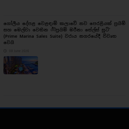
ගෝලීය දේපළ වෙළඳාම් කලාවේ නව පෙරළියක් ප්‍රයිම්
සහ මෙල්වා වෙතින ්ිප්‍රයිම් මරීනා සේල්ස් සූට්’
(Prime Marina Sales Suite) වරාය නගරයේදී විවෘත
වෙයි
08 June 2026