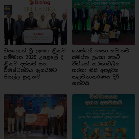
ඩයලොග් ශ්‍රී ලංකා ක්‍රිකට්
නෙස්ලේ ලංකා සමාගම,
සම්මාන 2025 උළෙලේ දී
සමස්ත ලංකා කෙටි
ක්‍රිකට් දස්කම් සහ
වීඩියෝ තරඟාවලිය
විශිෂ්ටත්වය ඇගයීමට
හරහා නිසි අපද්‍රව්‍ය
සියල්ල සූදානම්
කළමනාකරණය දිරි
ගන්වයි