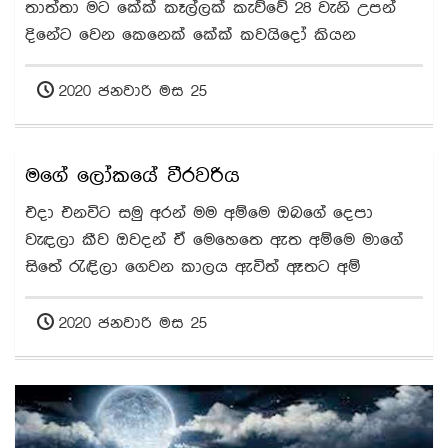
තාත්තා මට කේක් කෑල්ලක් කැව්වේ 28 වැනි උපන්
දිනේට වෙන කෙනෙක් කේක් කවයිදෝ කියන
2020 ජනවාරි මස 25
මගේ ලෝකයේ වීරවරිය
එදා එනවිට සමු අරන් මම අම්මෙ ඔබගේ දෙපා
වැඳලා කීව ඔවදන් ඒ මෙහෙතෙ ඇත අම්මෙ මාගේ
සිතේ රැඳිලා ගෙවන කාලය ඇවිත් ඈතට අම්
2020 ජනවාරි මස 25