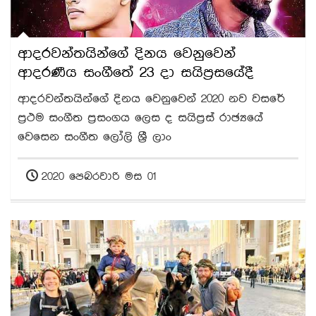
ආදරවන්තයින්ගේ දිනය වෙනුවෙන්
ආදරණීය සංගීතේ 23 දා සයිප්‍රසයේදී
ආදරවන්තයින්ගේ දිනය වෙනුවෙන් 2020 නව වසරේ
ප්‍රථම සංගීත ප්‍රසංගය ලෙස ද සයිප්‍රස් රාඡ්‍යයේ
වෙසෙන සංගීත ලෝලි ශ්‍රී ලාං
2020 පෙබරවාරි මස 01