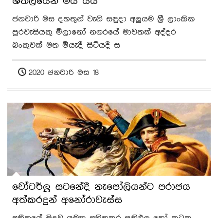
ශීතලයෙන් මිය යයි
ජනවාරි මස දහතුන් වැනි සඳුදා අලුයම ශ්‍රී ලාංකික
පුරවැසියකු මිලානෝ නගරයේ මාවතක් අද්දර
බංකුවක් මත මියැදී සිටියදී ස
2020 ජනවාරි මස 18
වෝටර්ලූ සටනේදී නැපෝලියන්ට පරාජය
අත්කරදුන් අනෝරාවැස්ස
අතීතයේ සිදුවූ යමක අහිතකර ප්‍රතිඵල හෝ කටුක