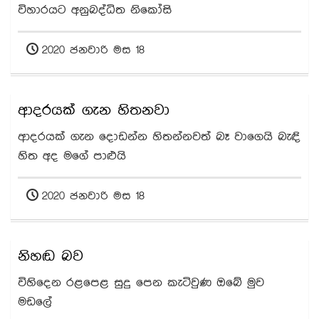
විහාරයට අනුබද්ධිත නිකෝසි
2020 ජනවාරි මස 18
ආදරයක් ගැන හිතනවා
ආදරයක් ගැන දොඩන්න හිතන්නවත් බෑ වාගෙයි බැඳි
හිත අද මගේ පාළුයි
2020 ජනවාරි මස 18
නිහඬ බව
විහිදෙන රළපෙළ සුදු පෙන කැටිවුණ ඔබේ මුව
මඩලේ