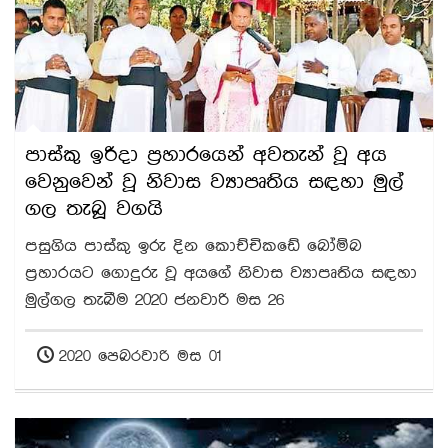
පාස්කු ඉරිදා ප්‍රහාරයෙන් අවතැන් වූ අය
වෙනුවෙන් වූ නිවාස ව්‍යාපෘතිය සඳහා මුල්
ගල තැබූ වගයි
පසුගිය පාස්කු ඉරු දින කොච්චිකඩේ බෝම්බ
ප්‍රහාරයට ගොදුරු වූ අයගේ නිවාස ව්‍යාපෘතිය සඳහා
මුල්ගල තැබීම 2020 ජනවාරි මස 26
2020 පෙබරවාරි මස 01