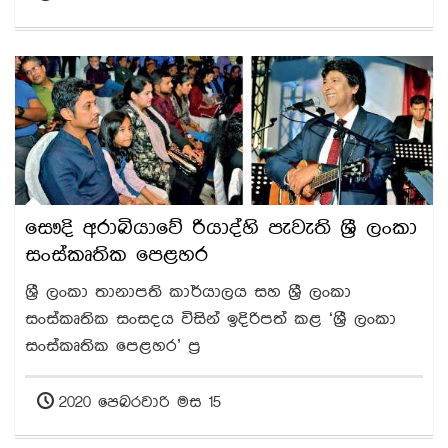
​සෞදි අරාබියාවේ රියාද්හි පැවැති ශ්‍රී ලංකා
සංස්කෘතික පෙළහර
ශ්‍රී ලංකා තානාපති කාර්යාලය සහ ශ්‍රී ලංකා
සංස්කෘතික සංසදය විසින් ඉදිරිපත් කළ ‘ශ්‍රී ලංකා
සංස්කෘතික පෙළහර’ ප්‍ර
2020 පෙබරවාරි මස 15