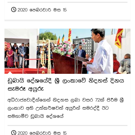
2020 පෙබරවාරි මස 15
ඩුබායි දේශයේදී ශ්‍රී ලංකාවේ නිදහස් දිනය
සැමරූ අයුරු
අධිරාජ්‍යවාදීන්ගෙන් නිදහස ලබා වසර 72ක් පිරීම ශ්‍රී
ලංකාව අති උත්කර්ෂවත් අයුරින් සමරද්දී ඊට
සමගාමීව ඩුබායි දේශයේ
2020 පෙබරවාරි මස 15