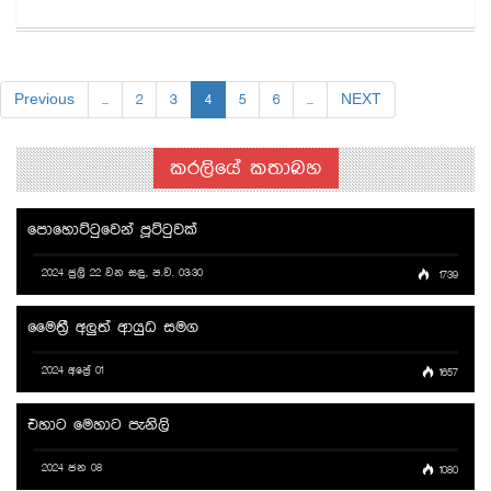
Previous
...
2
3
4
5
6
...
NEXT
කරලියේ කතාබහ
පොහොට්ටුවෙන් පූට්ටුවක්
2024 ජුලි 22 වන සඳු, ප.ව. 03:30
1739
මෛත්‍රී අලුත් ආයුධ සමග
2024 අප්‍රේ 01
1657
එහාට මෙහාට පැනිලි
2024 ජන 08
1080