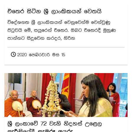
එතෙර සිටින ශ්‍රී ලාංකිකයන් වෙතයි
විදේශගත ශ්‍රී ලාංකිකයන් වෙනුවෙන්ම වෙන්වුණු
පිටුවයි මේ, සයුරෙන් එතෙර. ඔබට එතෙරදී මුහුණ
පාන්නට සිදුවෙන කරදර, හිරිහ
2020 පෙබරවාරි මස 15
ශ්‍රී ලංකාවේ 72 වැනි නිදහස් උළෙල
පැරීසියේදී සැමරූ අයුරු