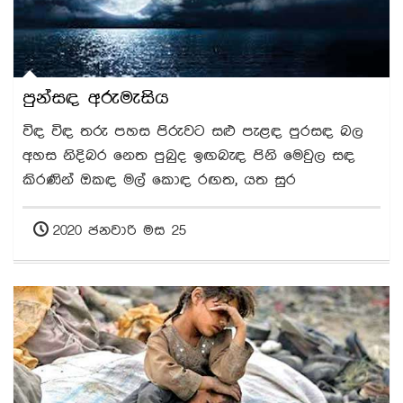
පුන්සඳ අරුමැසිය
විඳ විඳ තරු පහස පිරුවට සළු පැළඳ පුරසඳ බල
අහස නිදිබර නෙත පුබුද ඉඟබැඳ පිනි මෙවුල සඳ
කිරණින් ඔකඳ මල් කොඳ රඟත, යත සුර
2020 ජනවාරි මස 25