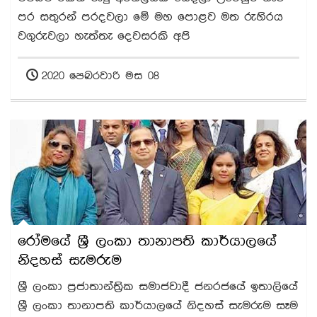
පර සතුරන් පරදවලා මේ මහ පොළව මත රුහිරය
වගුරුවලා හැත්තැ දෙවසරකි අපි
2020 පෙබරවාරි මස 08
රෝමයේ ශ්‍රී ලංකා තානාපති කාර්යාලයේ
නිදහස් සැමරුම
ශ්‍රී ලංකා ප්‍රජාතාන්ත්‍රික සමාජවාදී ජනරජයේ ඉතාලියේ
ශ්‍රී ලංකා තානාපති කාර්යාලයේ නිදහස් සැමරුම සෑම