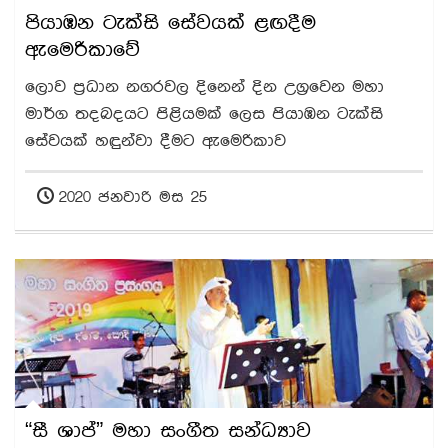
පියාඹන ටැක්සි සේවයක් ළඟදීම
ඇමෙරිකාවේ
ලොව ප්‍රධාන නගරවල දිනෙන් දින උග්‍රවෙන මහා
මාර්ග තදබදයට පිළියමක් ලෙස පියාඹන ටැක්සි
සේවයක් හඳුන්වා දීමට ඇමෙරිකාව
2020 ජනවාරි මස 25
“සී ශාප්” මහා සංගීත සන්ධ්‍යාව