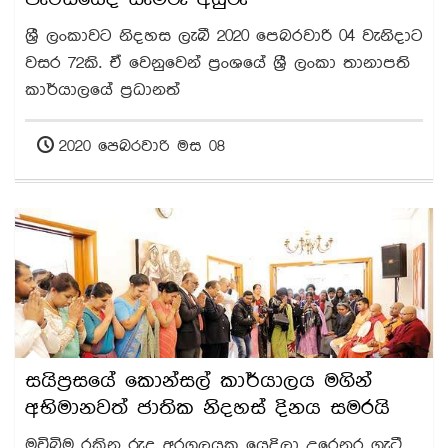
ශ්‍රී ලංකාවට නිදහස ලැබී 2020 පෙබරවාරි 04 වැනිදාට
වසර 72කි. ඒ වෙනුවෙන් ප්‍රංශයේ ශ්‍රී ලංකා තානාපති
කාර්යාලයේ ප්‍රධානත්
2020 පෙබරවාරි මස 08
සයිප්‍රසයේ කොන්සල් කාර්යාලය මගින්
අභිමානවත් ජාතික නිදහස් දිනය සමරයි
මවිබිම රකින රුදු අරගලයක යෙදිලා උරෙනුර ගැටී