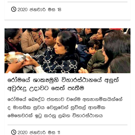
2020 ජනවාරි මස 18
රෝමයේ ශාක්‍යමුනි විහාරස්ථානයේ අලුත්
අවුරුදු උදාවට සෙත් පැතීම
රෝමයේ බෞද්ධ ජනතාව වගේම අන්‍යාගමිකයින්ගේ
ද මානසික සුවය වෙනුවෙන් සුවිසල් ආගමික
මෙහෙවරක් ඉටු කරනු ලබන විහාරස්ථානය
2020 ජනවාරි මස 11