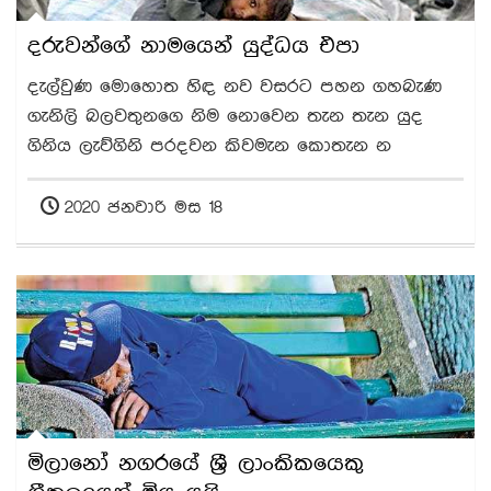
දරුවන්ගේ නාමයෙන් යුද්ධය එපා
දැල්වුණ මොහොත හිඳ නව වසරට පහන ගහබැණ
ගැනිලි බලවතුනගෙ නිම නොවෙන තැන තැන යුද
ගිනිය ලැව්ගිනි පරදවන කිවමැන කොතැන න
2020 ජනවාරි මස 18
මිලානෝ නගරයේ ශ්‍රී ලාංකිකයෙකු