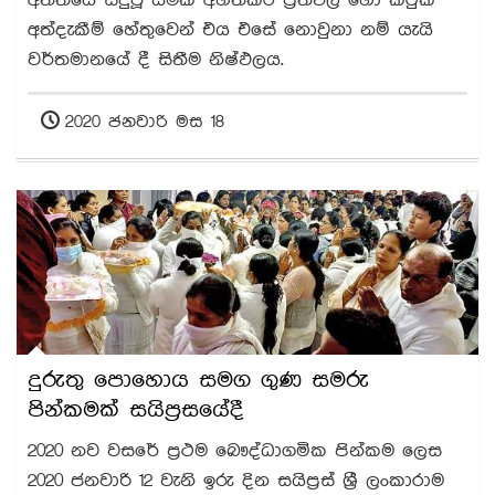
අත්දැකීම් හේතුවෙන් එය එසේ නොවුනා නම් යැයි
වර්තමානයේ දී සිතීම නිෂ්ඵලය.
2020 ජනවාරි මස 18
දුරුතු පොහොය සමග ගුණ සමරු
පින්කමක් සයිප්‍රසයේදී
2020 නව වසරේ ප්‍රථම බෞද්ධාගමික පින්කම ලෙස
2020 ජනවාරි 12 වැනි ඉරු දින සයිප්‍රස් ශ්‍රී ලංකාරාම