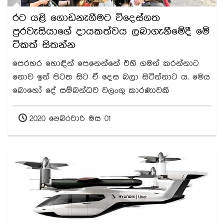
රට යළි ගොඩනැගීමට විදෙස්ගත
පුරවැසියාගේ දායකත්වය ලබාගැනීමේදී මේ
ටිකත් සිතන්න
පෙරහර හොඳින් පෙනෙන්නේ එහි ගමන් කරන්නාට
නොව ඉන් පිටත සිට ඒ දෙස බලා සිටින්නාට ය. මෙය
බොහෝ දේ සම්බන්ධව වලංගු කාරණාවකි
2020 පෙබරවාරි මස 01