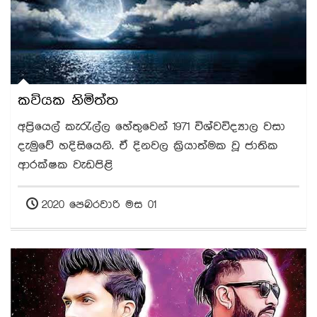
කවියක නිමිත්ත
අප්‍රියෙල් කැරැල්ල හේතුවෙන් 1971 විශ්වවිද්‍යාල වසා
දැමුවේ හදිසියෙනි. ඒ දිනවල ක්‍රියාත්මක වූ ජාතික
ආරක්ෂක වැඩපිළි
2020 පෙබරවාරි මස 01