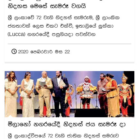
නිදහස මෙසේ සැමරූ වගයි
ශ්‍රී ලංකාවේ 72 වැනි නිදහස් සැමරුම, ශ්‍රී ලාංකික
ජනතාවක් ලෙස එකට එක්වී, ඉතාලියේ ලුක්කා
(Lucca) නගරයේදී පසුගියදා පවත්වන
2020 පෙබරවාරි මස 22
මිලානෝ නගරයේදී නිදහස් ජය සැමරූ දා
ශ්‍රී ලංකාද්වීපයේ 72 වැනි ජාතික නිදහස් සමරුව