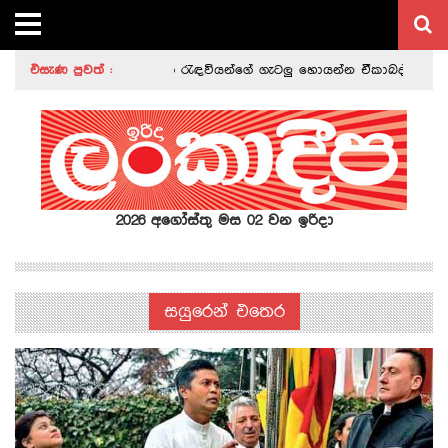
බන්ධනාගාර රැඳවියන්ගේ ගැටලු හොයන්න ඒකාබද්ධ යාන්ත්‍රණයක්
එසැණ පුවත් :
|
සංචාරක වීසාවලින් රැකියා කළ චීන්නුන්ට ලක්ෂ 70වක දඩ
|
විනිස
2026 අගෝස්තු මස 02 වන ඉරිදා
සයුරෙන් එතෙර