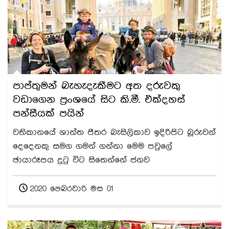
පාප්තුමන් බැහැදැකීමට අත දරුවකු
වඩාගෙන ප්‍රංශයේ සිට කි.මී. එක්දහස්
පන්සීයක් පයින්
වතිකානයේ ශාන්ත පීතර බැසිලිකාව ඉදිරිපිට බූරුවන්
දෙදෙනකු සමග ගමන් ගන්නා මෙම පවුලේ
ඡායාරූපය දුටු විට සිතෙන්නේ ජනව
2020 පෙබරවාරි මස 01