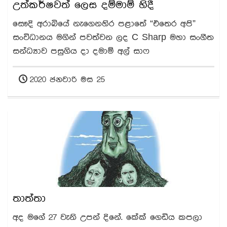
උත්කර්ෂවත් ලෙස දම්මාම් හිදී
සෞදි අරාබියේ නැගෙනහිර පළාතේ “එතෙර අපි”
සංවිධානය මගින් පවත්වන ලද C Sharp මහා සංගීත
සන්ධ්‍යාව පසුගිය දා දමාම් අල් සාෆ
2020 ජනවාරි මස 25
තාත්තා
අද මගේ 27 වැනි උපන් දිනේ. කේක් ගෙඩිය කපලා