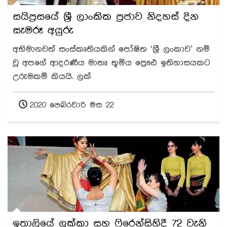
සයිප්‍රසයේ ශ්‍රී ලාංකික ප්‍රජාව නිදහස් දින
සැමරූ අයුරු
අභිමානවත් සංස්කෘතියකින් පෝෂිත ‘ශ්‍රී ලංකාව’ නම්
වූ අපගේ ආදරණීය මාතෘ භූමිය ප්‍රෞඪ ඉතිහාසයකට
උරුමකම් කියයි. ලක්
2020 පෙබරවාරි මස 22
ඉතාලියේ ලුක්කා සහ ෆිරෙන්සිහිදී 72 වැනි