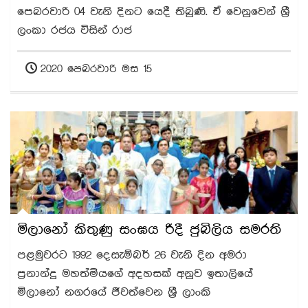
පෙබරවාරි 04 වැනි දිනට යෙදී තිබුණි. ඒ වෙනුවෙන් ශ්‍රී
ලංකා රජය විසින් රාජ
2020 පෙබරවාරි මස 15
මිලානෝ කිතුණු සංඝය රිදී ජුබිලිය සමරති
පළමුවරට 1992 දෙසැම්බර් 26 වැනි දින අමරා
ප්‍රනාන්දු මහත්මියගේ අදහසක් අනුව ඉතාලියේ
මිලානෝ නගරයේ ජීවත්වෙන ශ්‍රී ලාංකි