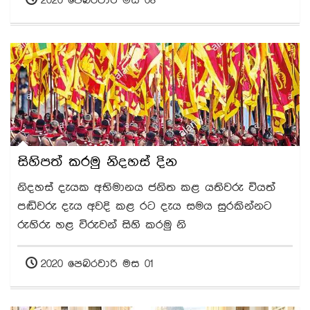
2020 පෙබරවාරි මස 08
සිහිපත් කරමු නිදහස් දින
නිදහස් දැයක අභිමානය ජනිත කළ යතිවරු වියත්
පඬිවරු දැය අවදි කළ රට දැය සමය සුරකින්නට
රුහිරු හළ විරුවන් සිහි කරමු නි
2020 පෙබරවාරි මස 01