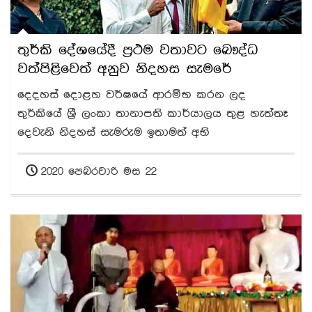
තුර්කි දේශයේදී ප්‍රථම වතාවට බෞද්ධ
වත්පිළිවෙත් අනුව නිදහස සැමරේ
දෙදහස් දොළහ වර්ෂයේ ආරම්භ කරන ලද
තුර්කියේ ශ්‍රී ලංකා තානාපති කාර්යාලය තුළ හැත්තෑ
දෙවැනි නිදහස් සැමරුම ඉතාමත් අභි
2020 පෙබරවාරි මස 22