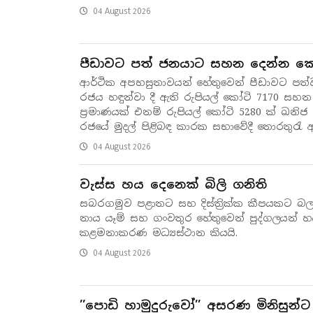
04 August 2026
පීඩාවට පත් ජනයාට සහන දෙන්න කෙ
ආර්ථික අපහසුතාවයන් හේතුවෙන් පීඩාවට පත
රජය හඳුන්වා දී ඇති රුපියල් කෝටි 7170 සහ
ප්‍රමාණයක් එනම් රුපියල් කෝටි 5280 ක් ඛ
රජයේ මුදල් පිළිබඳ කාරක සභාවේදී තොරතුරැ
04 August 2026
වැස්ස හය දෙනෙක් බිලි ගනිති
සබරගමුව පළාතට සහ දිස්ත්‍රික්ක කීපයකට බලප
නාය යෑම් සහ ගංවතුර හේතුවෙන් පුද්ගලයන් 
කළමනාකරණ මධ්‍යස්ථාන කියයි.
04 August 2026
’’පොඩි හාමුදුරුවෝ’’ අසරණ මිනිසුන