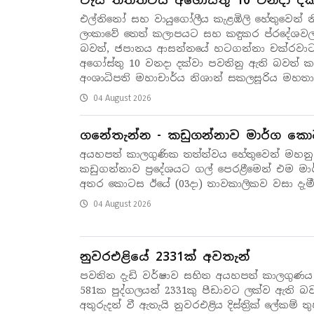
වැසි තත්ත්වය අගෝස්තු 10 වනදා දක
එල්නිනෝ සහ වායුගෝලීය කැළඹිලි හේතුවෙන් නිර
ලංකාවේ තෙත් කලාපයට සහ කඳුකර ප්රදේශවල
බවත්, ජපානය ආසන්නයේ හටගන්නා චක්රවාට
අගෝස්තු 10 වනදා දක්වා පවතිනු ඇති බවත් කැ
අංශාධිපති මහාචාර්ය නිශාන් සකලසූරිය මහතා
04 August 2026
ගනේතැන්න - කඩුගන්නාව මාර්ග කො
අයහපත් කාලගුණික තත්ත්වය හේතුවෙන් මහනු
කඩුගන්නාව ප්‍රදේශයට ගල් පෙරළීමෙන් එම 
අතර කොටස ඊයේ (03දා) තාවකාලිකව වසා දැමී
04 August 2026
නුවරඑළියේ 2331ක් අවතැන්
පවතින දැඩි වර්ෂාව සහිත අයහපත් කාලගුණය හේත
581ක පුද්ගලයන් 2331කු පීඩාවට ලක්ව ඇති බ
අතුරුදන් වී ඇතැයි නුවරඑළිය දිස්ත්‍රික් ලේකම