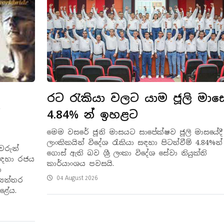
රට රැකියා වලට යාම ජූලි මාස
4.84% න් ඉහළට
මෙම වසරේ ජූනි මාසයට සාපේක්ෂව ජූලි මාසයේදී ශ්
ලාංකිකයින් විදේශ රැකියා සඳහා පිටත්වීම් 4.84%න
වරුන්
ගොස් ඇති බව ශ්‍රී ලංකා විදේශ සේවා නියුක්ති
 සඳහා රජය
කාර්යාංශය පවසයි.
ා
04 August 2026
යන්තර
කළේය.