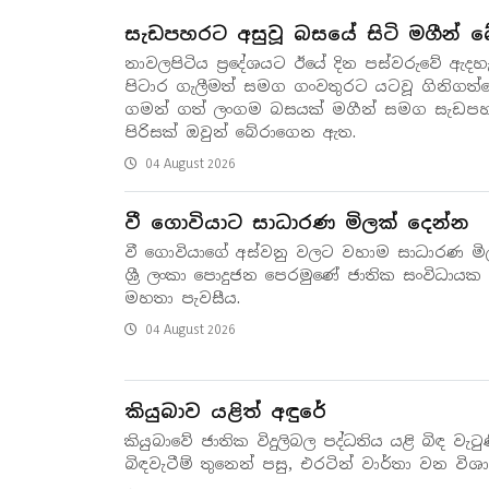
සැඩපහරට අසුවූ බසයේ සිටි මගීන් බ
නාවලපිටිය ප්‍රදේශයට ඊයේ දින පස්වරුවේ ඇ
පිටාර ගැලීමත් සමග ගංවතුරට යටවූ ගිනිගත්හ
ගමන් ගත් ලංගම බසයක් මගීන් සමග සැඩපහරට 
පිරිසක් ඔවුන් බේරාගෙන ඇත.
04 August 2026
වී ගොවියාට සාධාරණ මිලක් දෙන්න
වී ගොවියාගේ අස්වනු වලට වහාම සාධාරණ මි
ශ්‍රී ලංකා පොදුජන පෙරමුණේ ජාතික සංවිධායක ප
මහතා පැවසීය.
04 August 2026
කියුබාව යළිත් අඳුරේ
කියුබාවේ ජාතික විදුලිබල පද්ධතිය යළි බිඳ වැටුණි.
බිඳවැටීම් තුනෙන් පසු, එරටින් වාර්තා වන විශා