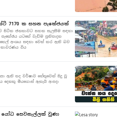
ා්ටි 7170 ක සහන පැකේජයක්
්ව සිටින ජනතාවට සහන සැලසීම සඳහා
න පැකේජය යටතේ වැඩිම ප්‍රතිපාදන
නිජ තෙල් අංශය සඳහා වෙන් කර ඇති බව
 අනාවරණය විය
ා ඇති තද වර්ෂාව හේතුවෙන් සිදු වූ
හය දෙනකු මියගොස් ඇතැයි ආපදා
්ට යෝධ සෙවනැල්ලක් වුණා