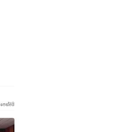
 පෙන්වයි