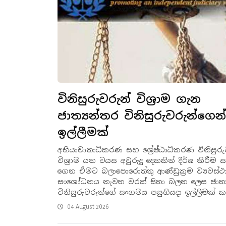
විනිසුරුවරුන් විශ්‍රාම ගැන
ජාත්‍යන්තර විනිසුරුවරුන්ගෙන්
ඉල්ලීමක්
අභියාචානාධිකරණ සහ ශ්‍රේෂ්ඨාධිකරණ විනිසුරු
විශ්‍රාම යන වයස අවුරුදු දෙකකින් දීර්ඝ කිරීම
ගෙන ඒමට බලාපොරොත්තු ආණ්ඩුක්‍රම ව්‍යවස්ථ
සංශෝධනය නැවත වරක් සිතා බලන ලෙස ජාත්‍
විනිසුරුවරුන්ගේ සංගමය පසුගියදා ඉල්ලීමක් 
04 August 2026