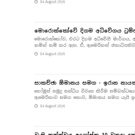
04 August 2026
මොරොක්කෝවේ දිගම අධිවේගය ට්‍රම්ප
මොරොක්කෝව, එරට දිගම අධිවේගී මාර්ගය, ඇමෙ
නමින් නම් කර ඇත. ඒ, ඇමෙරිකන් ජනාධිපති
04 August 2026
සාකච්ඡා ඕමානය සමග - ඉරාන නායක
හෝමූස් සමුද්‍ර සන්ධිය විවෘත කිරීම සම්බන්ධ
ඇමෙරිකාව සමග නොව, ඕමානය සමග යැයි ඉ
04 August 2026