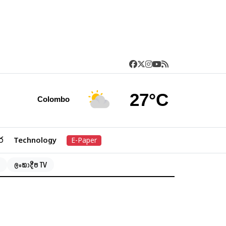
27°C
Colombo
ර
Technology
E-Paper
ලංකාදීප TV