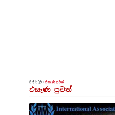
මුල් පිටුව /
එසැණ පුවත්
එසැණ පුවත්