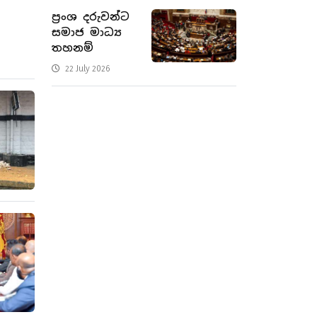
ප්‍රංශ දරුවන්ට
සමාජ මාධ්‍ය
තහනම්
22 July 2026