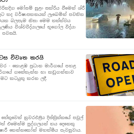
්වා
ිතදිග මෝසම් සුළං සක්රිය වීමෙන් ශ්රී
ට තද වර්ෂාපතනයක් ලැබෙමින් පවතින
යක බලපෑම නිසා මෙම තත්ත්වය
ලණිය විශ්වවිද්යාලයේ භූගෝල විද්යා
 පවසයි.
ටස විවෘත කරයි
වර - කොළඹ ප්‍රධාන මාර්ගයේ පහළ
මාර්ගයේ ගනේතැන්න හා කඩුගන්නාව
මට කටයුතු කරන ලදී.
ුවෙන් නුවරඑළිය දිස්ත්‍රික්කයේ පවුල්
වත් එමෙන්ම පුද්ගලයන් හය දෙනෙකු
් තුෂාරී තෙන්නකෝන් මහත්මිය පැවසුවාය.