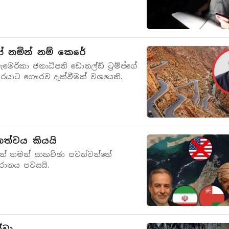
් නමින් නම් කෙරේ
රිකා ජනාධිපති ඩොනල්ඩ් ට්‍රම්ප්ගේ
වරයාට ගෞරව දැක්වීමක් වශයෙනි.
ත්වය කියයි
යෙන් තමන් සාකච්ඡා පවත්වන්නේ
රානය පවසයි.