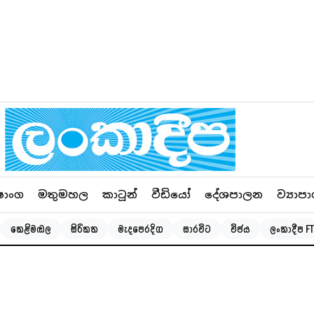
ෂාංග
මතුමහල
කාටූන්
වීඩියෝ
දේශපාලන
ව්‍යාපා
කෙළිමඬල
සිරිකත
මැදපෙරදිග
සාරවිට
විජය
ලංකාදීප FT