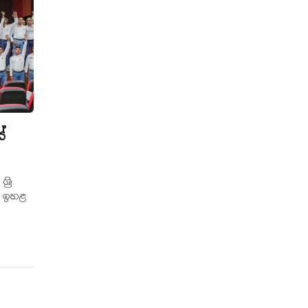
ේ
‍රි
් ඉහළ