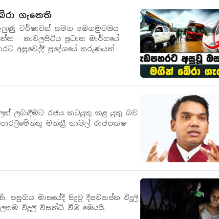
ේරා ගැනෙති
දහැලුණු වර්ෂාවත් සමග අඹගමුවඔය
ේන - නාවලපිටිය ප්‍රධාන මාර්ගයේ
අසුවෙද්දී ප්‍රදේශයේ තරුණයන්
ලක් ලබාදීමට රජය කටයුතු කළ යුතු බව
ාර්ලිමේන්තු මන්ත්‍රී නාමල් රාජපක්ෂ
 පසුගිය මාසයේදී සිදුවූ දීපව්‍යාප්ත විදුලි
ලතම විදුලි විසන්ධි වීම මෙයයි.