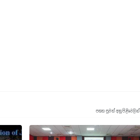
පහත පුවත් අනුපිළිවෙලින්