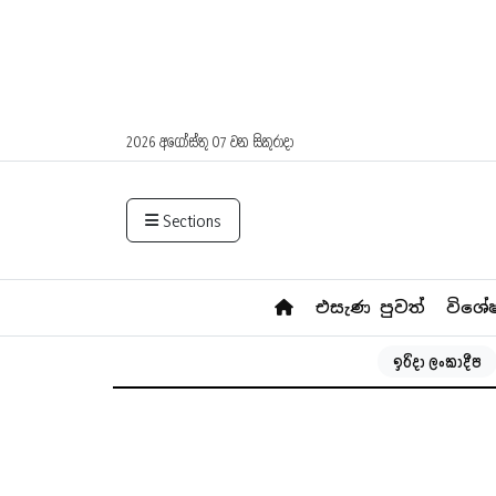
2026 අගෝස්තු 07 වන සිකුරාදා
Sections
එසැණ පුවත්
විශේ
ඉරිදා ලංකාදීප