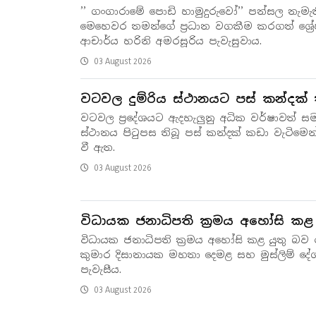
’’ ගංගාරාමේ පොඩි හාමුදුරුවෝ’’ පන්සල නැම
මෙහෙවර තමන්ගේ ප්‍රධාන වගකීම කරගත් ශ්‍රේෂ
ආචාර්ය හරිනි අමරසූරිය පැවැසුවාය.
03 August 2026
වටවල දුම්රිය ස්ථානයට පස් කන්දක්
වටවල ප්‍රදේශයට ඇදහැලුනු අධික වර්ෂාවත් සම
ස්ථානය පිටුපස තිබූ පස් කන්දක් කඩා වැටිමෙන් 
වී ඇත.
03 August 2026
විධායක ජනාධිපති ක්‍රමය අහෝසි කළ 
විධායක ජනාධිපති ක්‍රමය අහෝසි කළ යුතු බව 
කුමාර දිසානායක මහතා දෙමළ සහ මුස්ලිම් ද
පැවැසීය.
03 August 2026