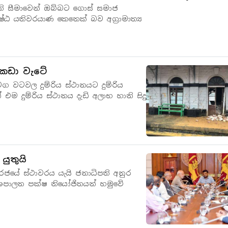
ැති සීමාවෙන් ඔබ්බට ගොස් සමාජ
්ඨ යතිවරයාණ කෙනෙක් බව අග්‍රාමාත්‍ය
 කඩා වැටේ
ග වටවල දුම්රිය ස්ථානයට දුම්රිය
එම දුම්රිය ස්ථානය දැඩි අලාභ හානි සිදු
යුතුයි
රජයේ ස්ථාවරය යැයි ජනාධිපති අනුර
ේශපාලන පක්ෂ නියෝජිතයන් හමුවේ