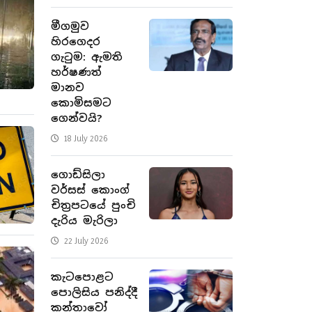
මීගමුව
හිරගෙදර
ගැටුම: ඇමති
හර්ෂණත්
මානව
කොමිසමට
ගෙන්වයි?
18 July 2026
ගොඩ්සිලා
වර්සස් කොංග්
චිත්‍රපටයේ පුංචි
දැරිය මැරිලා
22 July 2026
කැටපොළට
පොලිසිය පනිද්දී
කන්තාවෝ