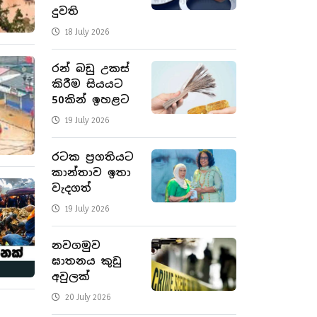
දුවති
18 July 2026
රන් බඩු උකස්
කිරීම සියයට
50කින් ඉහළට
19 July 2026
රටක ප්‍රගතියට
කාන්තාව ඉතා
වැදගත්
19 July 2026
නවගමුව
ඝාතනය කුඩු
අවුලක්
20 July 2026