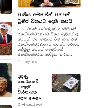
ජාතිය අමතමින් ජනපති
ට්‍රම්ප් චීනයට දෙහි කපයි
2020 වසරේ පැවැත්වුණු ඇමෙරිකන්
ජනාධිපතිවරණයට චීනය මැදිහත් වූ
බවටත්, එම මැදිහත් වීම නිසා එම
ජනාධිපතිවරණයෙන් තමන්ට පරාජය
අත්වුණු බවටත් ඇමෙරිකන්
ජනාධිපතිවරයා චෝදනා නැගීය...
17 July 2026
දකුණු
කොරියාවේ
උණුසුම
වාර්තාගත
ලෙස ඉහළට
03 August 2026