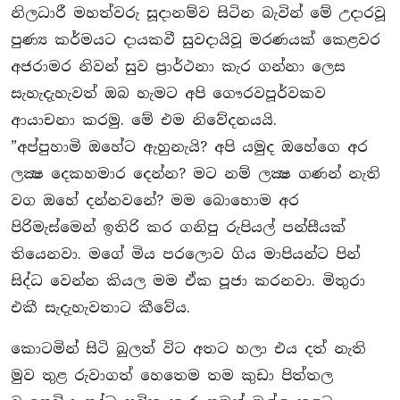
නිලධාරී මහත්වරු සූදානම්ව සිටින බැවින් මේ උදාරවූ
පුණ්‍ය කර්මයට දායකවී සුවදායිවූ මරණයක් කෙළවර
අජරාමර නිවන් සුව ප‍්‍රාර්ථනා කැර ගන්නා ලෙස
සැහැදැහැවත් ඔබ හැමට අපි ගෞරවපූර්වකව
ආයාචනා කරමු. මේ එම නිවේදනයයි.
”අප්පුහාමි ඔහේට ඇහුනැයි? අපි යමුද ඔහේගෙ අර
ලක්‍ෂ දෙකහමාර දෙන්න? මට නම් ලක්‍ෂ ගණන් නැති
වග ඔහේ දන්නවනේ? මම බොහොම අර
පිරිමැස්මෙන් ඉතිරි කර ගනිපු රුපියල් පන්සීයක්
තියෙනවා. මගේ මිය පරලොව ගිය මාපියන්ට පින්
සිද්ධ වෙන්න කියල මම ඒක පූජා කරනවා. මිතුරා
එකී සැදැහැවතාට කීවේය.
කොටමින් සිටි බුලත් විට අතට හලා එය දත් නැති
මුව තුළ රුවාගත් හෙතෙම තම කුඩා පිත්තල