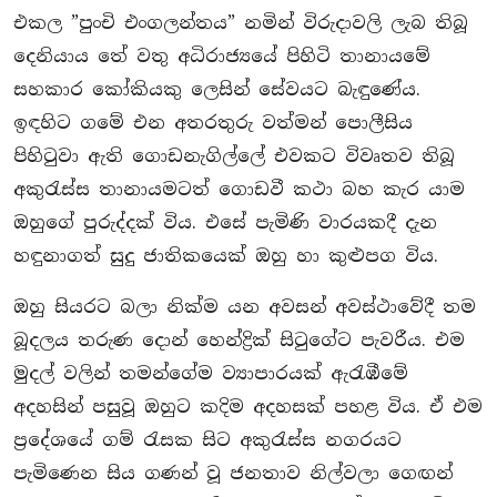
එකල ”පුංචි එංගලන්තය” නමින් විරුදාවලි ලැබ තිබූ
දෙනියාය තේ වතු අධිරාජ්‍යයේ පිහිටි තානායමේ
සහකාර කෝකියකු ලෙසින් සේවයට බැඳුණේය.
ඉඳහිට ගමේ එන අතරතුරු වත්මන් පොලීසිය
පිහිටුවා ඇති ගොඩනැගිල්ලේ එවකට විවෘතව තිබූ
අකුරැස්ස තානායමටත් ගොඩවී කථා බහ කැර යාම
ඔහුගේ පුරුද්දක් විය. එසේ පැමිණි වාරයකදී දැන
හඳුනාගත් සුදු ජාතිකයෙක් ඔහු හා කුළුපග විය.
ඔහු සියරට බලා නික්ම යන අවසන් අවස්ථාවේදී තම
බූදලය තරුණ දොන් හෙන්ද්‍රික් සිටුගේට පැවරීය. එම
මුදල් වලින් තමන්ගේම ව්‍යාපාරයක් ඇරැඹීමේ
අදහසින් පසුවූ ඔහුට කදිම අදහසක් පහළ විය. ඒ එම
ප‍්‍රදේශයේ ගම් රැසක සිට අකුරැස්ස නගරයට
පැමිණෙන සිය ගණන් වූ ජනතාව නිල්වලා ගෙඟන්