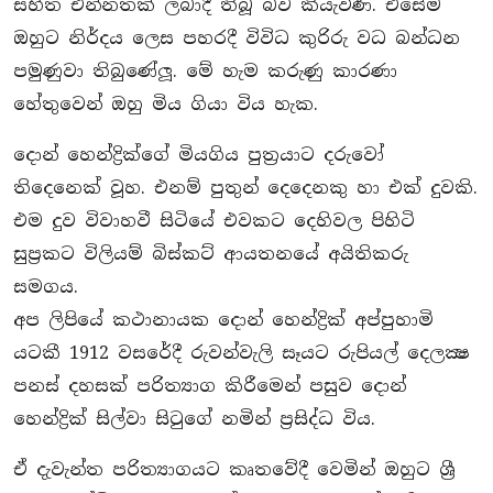
සහිත එන්නතක් ලබාදී තිබූ බව කියැවිණි. එසේම
ඔහුට නිර්දය ලෙස පහරදී විවිධ කුරිරු වධ බන්ධන
පමුණුවා තිබුණේලූ. මේ හැම කරුණු කාරණා
හේතුවෙන් ඔහු මිය ගියා විය හැක.
දොන් හෙන්ද්‍රික්ගේ මියගිය පුත‍්‍රයාට දරුවෝ
තිදෙනෙක් වූහ. එනම් පුතුන් දෙදෙනකු හා එක් දුවකි.
එම දුව විවාහවී සිටියේ එවකට දෙහිවල පිහිටි
සුප‍්‍රකට විලියම් බිස්කට් ආයතනයේ අයිතිකරු
සමගය.
අප ලිපියේ කථානායක දොන් හෙන්ද්‍රික් අප්පුහාමි
යටකී 1912 වසරේදී රුවන්වැලි සෑයට රුපියල් දෙලක්‍ෂ
පනස් දහසක් පරිත්‍යාග කිරීමෙන් පසුව දොන්
හෙන්ද්‍රික් සිල්වා සිටුගේ නමින් ප‍්‍රසිද්ධ විය.
ඒ දැවැන්ත පරිත්‍යාගයට කෘතවේදී වෙමින් ඔහුට ශ්‍රී