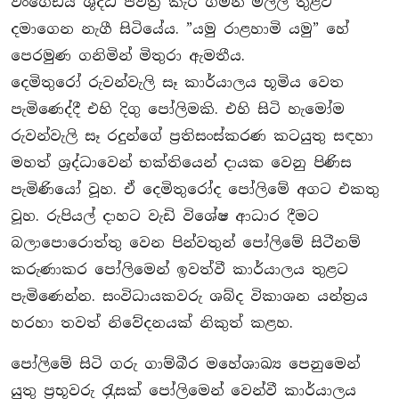
වංගෙඩිය ශුද්ධ පවිත‍්‍ර කැර ගමන් මල්ල තුළට
දමාගෙන නැගී සිටියේය. ”යමු රාළහාමි යමු” හේ
පෙරමුණ ගනිමින් මිතුරා ඇමතීය.
දෙමිතුරෝ රුවන්වැලි සෑ කාර්යාලය භූමිය වෙත
පැමිණෙද්දී එහි දිගු පෝලිමකි. එහි සිටි හැමෝම
රුවන්වැලි සෑ රදුන්ගේ ප‍්‍රතිසංස්කරණ කටයුතු සඳහා
මහත් ශ‍්‍රද්ධාවෙන් භක්තියෙන් දායක වෙනු පිණිස
පැමිණියෝ වූහ. ඒ දෙමිතුරෝද පෝලිමේ අගට එකතු
වූහ. රුපියල් දාහට වැඩි විශේෂ ආධාර දීමට
බලාපොරොත්තු වෙන පින්වතුන් පෝලිමේ සිටීනම්
කරුණාකර පෝලිමෙන් ඉවත්වී කාර්යාලය තුළට
පැමිණෙන්න. සංවිධායකවරු ශබ්ද විකාශන යන්ත‍්‍රය
හරහා තවත් නිවේදනයක් නිකුත් කළහ.
පෝලිමේ සිටි ගරු ගාම්බීර මහේශාඛ්‍ය පෙනුමෙන්
යුතු ප‍්‍රභූවරු රැුසක් පෝලිමෙන් වෙන්වී කාර්යාලය