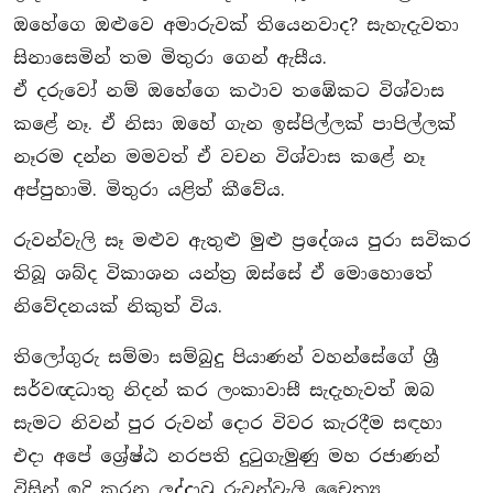
ඔහේගෙ ඔළුවෙ අමාරුවක් තියෙනවාද? සැහැදැවතා
සිනාසෙමින් තම මිතුරා ගෙන් ඇසීය.
ඒ දරුවෝ නම් ඔහේගෙ කථාව තඹේකට විශ්වාස
කළේ නෑ. ඒ නිසා ඔහේ ගැන ඉස්පිල්ලක් පාපිල්ලක්
නෑරම දන්න මමවත් ඒ වචන විශ්වාස කළේ නෑ
අප්පුහාමි. මිතුරා යළිත් කීවේය.
රුවන්වැලි සෑ මළුව ඇතුළු මුළු ප‍්‍රදේශය පුරා සවිකර
තිබූ ශබ්ද විකාශන යන්ත‍්‍ර ඔස්සේ ඒ මොහොතේ
නිවේදනයක් නිකුත් විය.
තිලෝගුරු සම්මා සම්බුදු පියාණන් වහන්සේගේ ශ්‍රී
සර්වඥධාතු නිදන් කර ලංකාවාසී සැදැහැවත් ඔබ
සැමට නිවන් පුර රුවන් දොර විවර කැරදීම සඳහා
එදා අපේ ශ්‍රේෂ්ඨ නරපති දුටුගැමුණු මහ රජාණන්
විසින් ඉදි කරන ලද්දාවූ රුවන්වැලි චෛත්‍ය