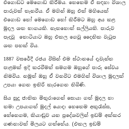
එගොඩට මෙගොඩ කිරීමය. හෙතෙම ඒ සඳහා විශාල
පාරුවක් තැනවීය. ඒ මගින් ඔහු එක් මගියෙක්
එගොඩ හෝ මෙගොඩ හෝ කිරීමට ඔහු අය කළ
මුදල ශත භාගයකි. නැතහොත් සල්ලියකි. පාරුව
පැදවූ තොටියාට ඔහු එකල ගෙවූ දෛනික වැටුප
ශත පහක් විය.
1887 වසරේදී රජය විසින් එම ස්ථානයේ දැවැන්ත
පාළමක් ඉදි කරවීමත් සමගම ඔහුගේ පාරු සේවය
නිමවිය. නමුත් ඔහු ඒ වනවිට එමගින් විශාල මුදලක්
උපයා ගෙන ඉතිරි කැරගෙන තිබිණි.
සිය සුදු ජාතික මිතුරාගෙන් සොයා ගත් මුදල හා
තමා උපයාගත් මුදල් යොදා හෙතෙම අකුරැස්ස,
හේනෙගම, කියාඬුව යන ප‍්‍රදේශවලින් ඉඩම් අක්කර
ගණනාවක් මිලයට ගත්තේය. (එකල ඉඩම්