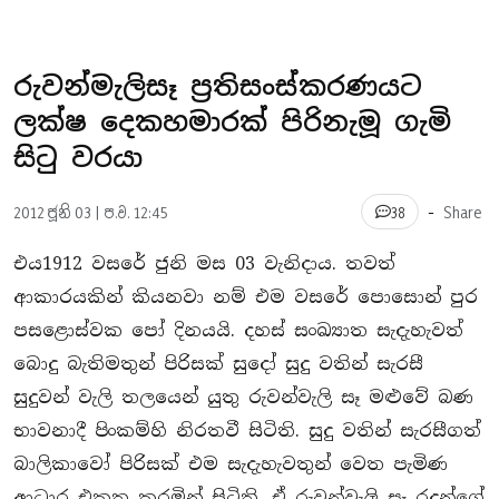
රුවන්මැලිසෑ ප‍්‍රතිසංස්කරණයට
ලක්ෂ දෙකහමාරක් පිරිනැමූ ගැමි
සිටු වරයා
-
2012 ජූනි 03 | ප.ව. 12:45
Share
38
එය1912 වසරේ ජුනි මස 03 වැනිදාය. තවත්
ආකාරයකින් කියනවා නම් එම වසරේ පොසොන් පුර
පසළොස්වක පෝ දිනයයි. දහස් සංඛ්‍යාත සැදැහැවත්
බොදු බැතිමතුන් පිරිසක් සුදෝ සුදු වතින් සැරසී
සුදුවන් වැලි තලයෙන් යුතු රුවන්වැලි සෑ මළුවේ බණ
භාවනාදී පිංකම්හි නිරතවී සිටිති. සුදු වතින් සැරසීගත්
බාලිකාවෝ පිරිසක් එම සැදැහැවතුන් වෙත පැමිණ
ආධාර එකතු කරමින් සිටිති. ඒ රුවන්වැලි සෑ රදුන්ගේ