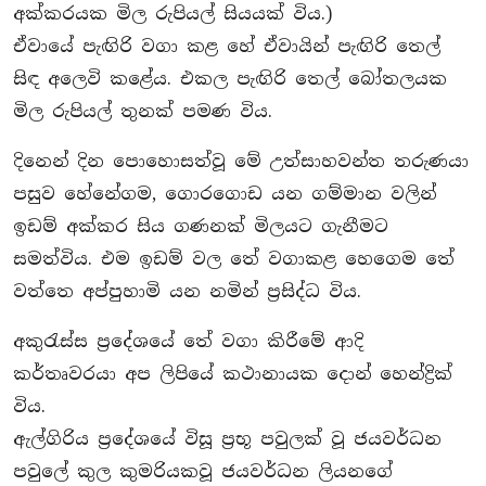
අක්කරයක මිල රුපියල් සියයක් විය.)
ඒවායේ පැඟිරි වගා කළ හේ ඒවායින් පැඟිරි තෙල්
සිඳ අලෙවි කළේය. එකල පැඟිරි තෙල් බෝතලයක
මිල රුපියල් තුනක් පමණ විය.
දිනෙන් දින පොහොසත්වූ මේ උත්සාහවන්ත තරුණයා
පසුව හේනේගම, ගොරගොඩ යන ගම්මාන වලින්
ඉඩම් අක්කර සිය ගණනක් මිලයට ගැනීමට
සමත්විය. එම ඉඩම් වල තේ වගාකළ හෙගෙම තේ
වත්තෙ අප්පුහාමි යන නමින් ප‍්‍රසිද්ධ විය.
අකුරැස්ස ප‍්‍රදේශයේ තේ වගා කිරීමේ ආදි
කර්තෘවරයා අප ලිපියේ කථානායක දොන් හෙන්ද්‍රික්
විය.
ඇල්ගිරිය ප‍්‍රදේශයේ විසූ ප‍්‍රභූ පවුලක් වූ ජයවර්ධන
පවුලේ කුල කුමරියකවූ ජයවර්ධන ලියනගේ