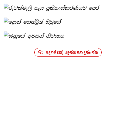
අදහස් (38) බලන්න සහ දක්වන්න