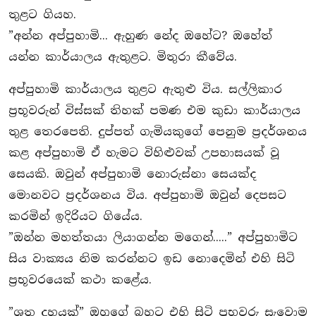
තුළට ගියහ.
”අන්න අප්පුහාමි... ඇහුණ නේද ඔහේට? ඔහේත්
යන්න කාර්යාලය ඇතුළට. මිතුරා කීවේය.
අප්පුහාමි කාර්යාලය තුළට ඇතුළු විය. සල්ලිකාර
ප‍්‍රභූවරුන් විස්සක් තිහක් පමණ එම කුඩා කාර්යාලය
තුළ තෙරපෙති. දුප්පත් ගැමියකුගේ පෙනුම ප‍්‍රදර්ශනය
කළ අප්පුහාමි ඒ හැමට විහිළුවක් උපහාසයක් වූ
සෙයකි. ඔවුන් අප්පුහාමි නොරුස්නා සෙයක්ද
මොනවට ප‍්‍රදර්ශනය විය. අප්පුහාමි ඔවුන් දෙපසට
කරමින් ඉදිරියට ගියේය.
”ඔන්න මහත්තයා ලියාගන්න මගෙන්.....” අප්පුහාමිට
සිය වාක්‍යය නිම කරන්නට ඉඩ නොදෙමින් එහි සිටි
ප‍්‍රභූවරයෙක් කථා කළේය.
”ශත දහයක්” ඔහුගේ බහට එහි සිටි ප‍්‍රභූවරු සැවොම