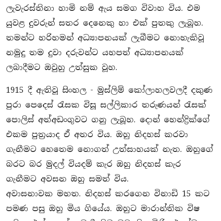
ලැවැරස්තිනා හාමි නම් ඇය සමග විවාහ විය. එම
යුවළ දුවරුන් සතර දෙනෙකු හා එක් පුතකු ලැබූහ.
තමන්ට හරිහමන් අධ්‍යාපනයක් ලැබීමට නොහැකිවූ
නමුදු තම දුවා දරුවන්ට යහපත් අධ්‍යාපනයක්
ලබාදීමට ඔවුහු උත්සුක වූහ.
1915 දී ඇතිවූ සිංහල - මුස්ලිම් කෝලාහලවලදී දකුණ
පුරා පෙදෙස් රැසක විසූ සල්ලිකාර තරුණයන් රැසක්
පොලිස් අත්අඩංගුවට ගනු ලැබූහ. දොන් හෙන්ද්‍රික්ගේ
එකම පුත‍්‍රයාද ඒ අතර විය. ඔහු නිදහස් කරවා
ගැනීමට හෙතෙම නොගත් උත්සාහයක් නැත. ඔහුගේ
බරට බර මුදල් වියදම් කැර ඔහු නිදහස් කැර
ගැනීමට අවසන ඔහු සමත් විය.
අවාසනාවක මහත. නිදහස් කරගෙන විනාඩි 15 කට
පමණ පසු ඔහු මිය ගියේය. ඔහුට මාරාන්තික විෂ