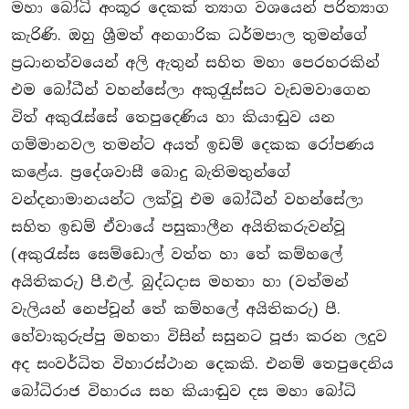
මහා බෝධි අංකූර දෙකක් ත්‍යාග වශයෙන් පරිත්‍යාග
කැරිණි. ඔහු ශ්‍රීමත් අනගාරික ධර්මපාල තුමන්ගේ
ප‍්‍රධානත්වයෙන් අලි ඇතුන් සහිත මහා පෙරහරකින්
එම බෝධීන් වහන්සේලා අකුරැුස්සට වැඩමවාගෙන
විත් අකුරැස්සේ තෙපුදෙණිය හා කියාඬුව යන
ගම්මානවල තමන්ට අයත් ඉඩම් දෙකක රෝපණය
කළේය. ප‍්‍රදේශවාසී බොදු බැතිමතුන්ගේ
වන්දනාමානයන්ට ලක්වූ එම බෝධීන් වහන්සේලා
සහිත ඉඩම් ඒවායේ පසුකාලීන අයිතිකරුවන්වූ
(අකුරැස්ස සෙම්ඩොල් වත්ත හා තේ කම්හලේ
අයිතිකරු) පී.එල්. බුද්ධදාස මහතා හා (වත්මන්
වැලියන් නෙප්චූන් තේ කම්හලේ අයිතිකරු) පී.
හේවාකුරුප්පු මහතා විසින් සසුනට පූජා කරන ලදුව
අද සංවර්ධිත විහාරස්ථාන දෙකකි. එනම් තෙපුදෙනිය
බෝධිරාජ විහාරය සහ කියාඬුව දස මහා බෝධි