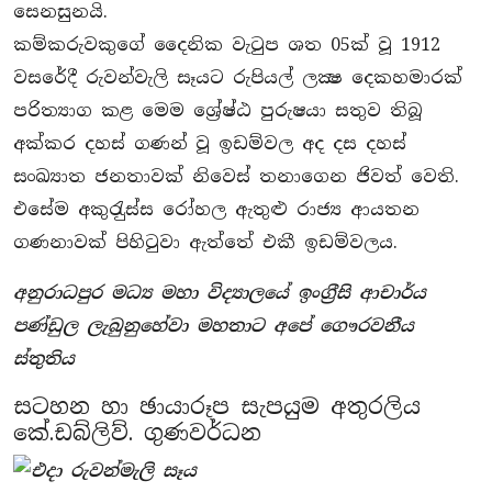
සෙනසුනයි.
කම්කරුවකුගේ දෛනික වැටුප ශත 05ක් වූ 1912
වසරේදී රුවන්වැලි සෑයට රුපියල් ලක්‍ෂ දෙකහමාරක්
පරිත්‍යාග කළ මෙම ශ්‍රේෂ්ඨ පුරුෂයා සතුව තිබූ
අක්කර දහස් ගණන් වූ ඉඩම්වල අද දස දහස්
සංඛ්‍යාත ජනතාවක් නිවෙස් තනාගෙන ජිවත් වෙති.
එසේම අකුරැුස්ස රෝහල ඇතුළු රාජ්‍ය ආයතන
ගණනාවක් පිහිටුවා ඇත්තේ එකී ඉඩම්වලය.
අනුරාධපුර මධ්‍ය මහා විද්‍යාලයේ ඉංග‍්‍රීසි ආචාර්ය
පණ්ඩුල ලැබුනුහේවා මහතාට අපේ ගෞරවනීය
ස්තුතිය
සටහන හා ඡායාරූප සැපයුම අතුරලිය
කේ.ඩබ්ලිව්. ගුණවර්ධන