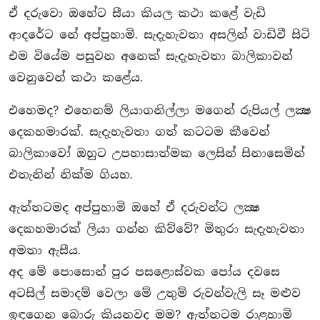
ඒ දරුවො ඔහේට සීයා කියල කථා කළේ වැඩි
ආදරේට නේ අප්පුහාමි. සැදැහැවතා අසලින් වාඩිවී සිටි
එම වියේම පසුවන අනෙක් සැදැහැවතා බාලිකාවන්
වෙනුවෙන් කථා කළේය.
එහෙමද? එහෙනම් ලියාගනිල්ලා මගෙන් රුපියල් ලක්‍ෂ
දෙකහමාරක්. සැදැහැවතා ගත් කටටම කීවෙන්
බාලිකාවෝ ඔහුට උපහාසාත්මක ලෙසින් සිනාසෙමින්
එතැනින් නික්ම ගියහ.
ඇත්තටමද අප්පුහාමි ඔහේ ඒ දරුවන්ට ලක්‍ෂ
දෙකහමාරක් ලියා ගන්න කිව්වේ? මිතුරා සැදැහැවතා
අමතා ඇසීය.
අද මේ පොසොන් පුර පසළොස්වක පෝය දවසෙ
අටසිල් සමාදම් වෙලා මේ උතුම් රුවන්වැලි සෑ මළුව
ඉඳගෙන බොරු කියනවද මම? ඇත්තටම රාළහාමි