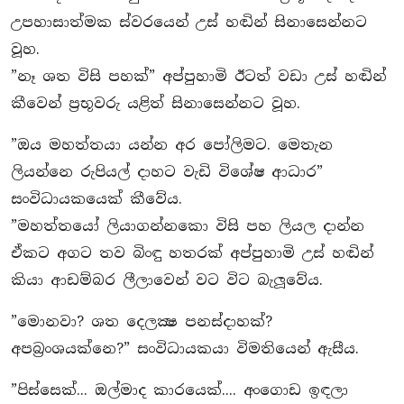
උපහාසාත්මක ස්වරයෙන් උස් හඬින් සිනාසෙන්නට
වූහ.
”නෑ ශත විසි පහක්” අප්පුහාමි ඊටත් වඩා උස් හඬින්
කීවෙන් ප‍්‍රභූවරු යළිත් සිනාසෙන්නට වූහ.
”ඔය මහත්තයා යන්න අර පෝලිමට. මෙතැන
ලියන්නෙ රුපියල් දාහට වැඩි විශේෂ ආධාර”
සංවිධායකයෙක් කීවේය.
”මහත්තයෝ ලියාගන්නකො විසි පහ ලියල දාන්න
ඒකට අගට තව බිංඳු හතරක් අප්පුහාමි උස් හඬින්
කියා ආඩම්බර ලීලාවෙන් වට විට බැලූවේය.
”මොනවා? ශත දෙලක්‍ෂ පනස්දාහක්?
අපබ‍්‍රංශයක්නෙ?” සංවිධායකයා විමතියෙන් ඇසීය.
”පිස්සෙක්... ඔල්මාද කාරයෙක්.... අංගොඩ ඉඳලා