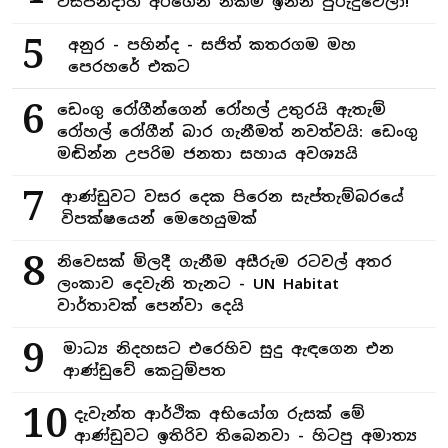
විසිපන්දාහ අරගෙන නිකම් ඉන්න පුරුදුවෙලා!
5
අනුර - පහින්ද - සජිත් කතරගම මහ
පෙරහරේ එකට
6
ඩෙංගු රෝගීන්ගෙන් රෝහල් උතුරයි ඇතැම්
රෝහල් රෝගීන් බාර ගැනීමත් නවත්වයි: ඩෙංගු
මඬින්න උපරිම ජනතා සහාය අවශ්‍යයි
7
ආණ්ඩුවට වසර දෙක පිරෙන සැප්තැම්බරයේ
විපක්ෂයෙන් මෙහෙයුමක්
8
නිවෙසක් මිලදී ගැනීම අසීරුම රටවල් අතර
ලංකාව දෙවැනි තැනට - UN Habitat
වාර්තාවක් පෙන්වා දෙයි
9
මාධ්‍ය නිදහසට එරෙහිව සුදු ඇඳගෙන එන
ආණ්ඩුවේ කෙටුම්පත
10
දැවැන්ත ආර්ථික අභියෝග රුසක් මේ
ආණ්ඩුවට ඉතිරිව තිබෙනවා - හිටපු අමාත්‍ය