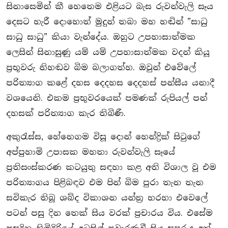
සිනාසෙමින් කී හෙතෙම එළියට බැස රුවන්වැලි සෑය
දෙසට හැරී දොහොත් මුදුන් තබා මහ හඬින් ”සාධු
සාධු සාධු” කියා වැන්දේය. ඔහුට උපහාසාත්මක
ලෙසින් සිනාසුණු යම් යම් උපහාසාත්මක වදන් කියූ
ප‍්‍රභූවරු නිහඬව බිම බලාගත්හ. ඔවුන් එවේලේ
පරිත්‍යාග කළේ දහස දෙදහස දෙදහස් පන්සීය යනාදී
වශයෙනි. එකම ප‍්‍රභූවරයෙක් පමණක් රුපියල් පන්
දහසක් පරිත්‍යාග කැර තිබිණී.
අකුරැස්ස, හේනෙගම විසූ දොන් හෙන්ද්‍රික් සිටුගේ
අප්පුහාමි උපාසක මහතා රුවන්වැලි සෑයේ
ප‍්‍රතිසංස්කරණ කටයුතු සඳහා කළ අති විශාල වූ එම
පරිත්‍යාගය පිළිබඳව එම පින් බිම පුරා තැන තැන
සවිකැර තිබූ ශබ්ද විකාශන යන්ත‍්‍ර හරහා එවෙලේ
පටන් පසු දින තෙක් සිය වරක් ප‍්‍රචාරය විය. එසේම