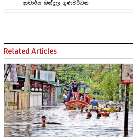
ආචාර්ය බන්දුල ගුණවර්ධන
Related Articles