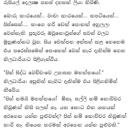
රුපියල් දෙලක්‍ෂ පනස් දහසක් ලියා තිබිණි.
බොරු කාරයෙක්... වංචා කාරයෙක්.... කපටියෙක්....
පිස්සෙක්..... කාගෙ හරි චෙක් පොතක් අහුලලා
වෙන්නැති. ප‍්‍රභූවරු ඔවුනොවුන්ගේ සවන් වලට
මුහුණන්නට වූහ. සිය චෙක්පත අත්සන් කළ හෙතෙම
එය පරෙස්සමෙන් පොතෙන් වෙන් කැර දෑතින්ම ගෙන
නිලධාරියාට පිළිගැන්වීය.
”පින් සිද්ධ වෙච්චාවෙ උපාසක මහත්තයෝ.”
නිලධාරියා අසුනින් නැගිට දෑතින්ම එය පිළිගනිමින්
කීවේය.
”පින් තමයි මහත්තයෝ ඕනෑ. සල්ලි නම් කොච්චර
තිබුණත් කිසි පලක් නෑ. යන කොට එක ශතයක්
අරගෙන යන්න පුළුවන්ද? පින් නම් කොච්චර තිබුණත්
කාරි නෑ. තියෙන තරමක් අරගෙන යන්න පුළුවනි.”