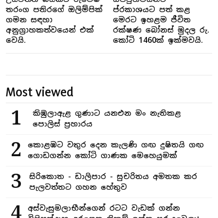
තරංග පතිරගේ ඔලිම්පික්
ප්රකාශයට පත් කළ
ගමන සඳහා
මෙරට ඉහළම ජීවිත
අනුග්‍රාහකත්වයෙන් එක්
රක්ෂණ බෝනස් මුදල රු.
වෙයි.
කෝටි 1460ක් ඉක්මවයි.
Most viewed
1
කිඹුලාඇළ ගුණාට යනඑන මං නැතිකළ
පොලිස් ප්‍රහාරය
2
කොළඹට වතුර දෙන කැලණි ගඟ දුෂිතයි ගඟ
ගොඩගන්න කෝටි ගාණක මෙහෙයුමක්
3
සිරිකොත - ඩාලිපාර - සුචරිතය අමතක කර
පැලවත්තට ගහන හේතුව
4
අස්වැසුමලාභීන්ගෙන් රටට වැඩක් ගන්න