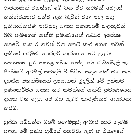
රාජයාණන් වහන්සේ මේ වන විට තරමක් අබලන්
තත්ත්වයකට පත්ව ඇති බැවින් වහා කළ යුතු
ප‍්‍රතිසංස්කරණ කටයුතු සඳහා පුණ්‍යකාමී සැදැහැවත්
ඔබ සැමගෙන් ශක්ති ප‍්‍රමාණයෙන් ආධාර අපේක්‍ෂා
කෙරේ. සංසාර ගමන් මග කෙටි කැර ගෙන නිවන්
දැකීමේ අරමුණ පෙරදැරි කැරගෙන මේ උතුම්
පොසොන් පුර පසළොස්වක පෝදා මේ රුවන්වැලි සෑ
පින්බිමේ අටසිල් සමාදම් වී සිටින සැදැහැවත් ඔබ සැම
දහඩිය මහන්සියෙන් උපයාගත් මුදලින් මේ උත්තම
පුණ්‍යකර්මය සඳහා තම තමන්ගේ ශක්ති ප‍්‍රමාණයෙන්
දායක වන ලෙස අපි ඔබ සැමට කාරුණිකව ආයාචනා
කරමු.
ශ‍්‍රද්ධා සම්පන්න ඔබේ නොමසුරු ආධාර භාර ගැනීම
සඳහා මේ පුණ්‍ය භූමියේ පිහිටුවා ඇති කාර්යාලයේ