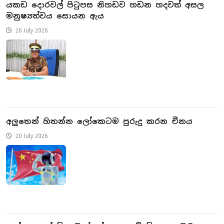
යකඩ දොරවල් පිටුපස නිහඩව හඩන හදවත් අසල
මනුෂ්‍යත්වය සොයන ඇය
26 July 2026
අලුතෙන් හිතන්න ලෝකෙටම පුරුදු කරන චීනය
20 July 2026