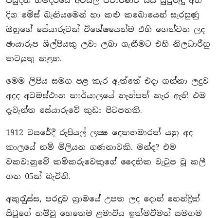
පසුදින හිමිදිරියේ අටසිල් පවාරණවී සිය සුපුරුදු අත්
දිග මේස් බැනියමෙන් හා කළු කබාෙයෙන් සැරසුණු
ඔහුගේ සේයාරුවක් විශේෂයෙන්ම එහි ගෙන්වන ලද
ඡායාරූප ශිල්පියකු ලවා ලබා ගැනීමට එහි නිලධාරීහු
කටයුතු කළහ.
මෙම ලිපිය සමග පළ කැර ඇත්තේ එදා ගන්නා ලදුව
අදද අටමස්ථාන කාර්යාලයේ තැන්පත් කැර ඇති එම
දැවැන්ත සේයාරුවේ කුඩා පිටපතකි.
1912 වසරේදී රුපියල් ලක්‍ෂ දෙකහමාරක් යනු අද
කාලයේ නම් මිලියන ගණනාවකි. මන්ද? එම
වකවානුවේ කම්කරුවෙකුගේ දෛනික වැටුප වූ කලී
ශත 05ක් බැවිනි.
අකුරැුස්ස, පරදුව ග‍්‍රාමයේ උපත ලද දොන් හෙන්ද්‍රික්
සිටුගේ නම්වූ හෙතෙම ළමාවිය ඉක්මවීමත් සමගම