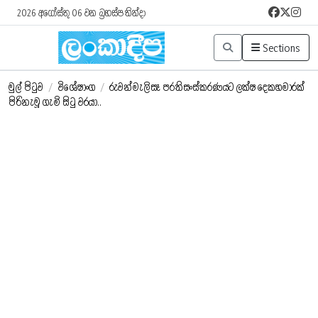
2026 අගෝස්තු 06 වන බ්‍රහස්පතින්දා
Sections
මුල් පිටුව
/
විශේෂාංග
/
රුවන්මැලිසෑ ප‍්‍රතිසංස්කරණයට ලක්ෂ දෙකහමාරක්
පිරිනැමූ ගැමි සිටු වරයා..