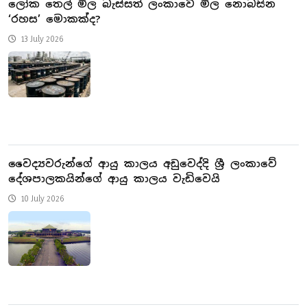
ලෝක තෙල් මිල බැස්සත් ලංකාවේ මිල නොබසින
‘රහස’ මොකක්ද?
13 July 2026
වෛද්‍යවරුන්ගේ ආයු කාලය අඩුවෙද්දි ශ්‍රී ලංකාවේ
දේශපාලකයින්ගේ ආයු කාලය වැඩිවෙයි
10 July 2026