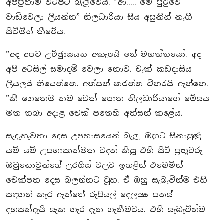
අප්පුහාමි වටපිට බැලූවේය. ”ආ..... මේ පුටුවෙ
වාඩිවෙලා ලියන්න” නිලධාරියා සිය අසුනින් නැගී
සිටිමින් කීවේය.
”අද අපට උච්ඡුාසයන අකැපයි නේ මහත්තයෝ. අද
අපි අටසිල් සමාදම් වෙලා නොව. චැක් කඩදාසිය
ලියලයි තියෙන්නෙ. අත්සන් කරන්න විතරයි ඇත්තෙ.
”කී හෙතෙම තම චෙක් පොත නිලධාරියාගේ මේසය
මත තබා අදාළ චෙක් පතෙහි අත්සන් කළේය.
සැදැහැවතා දෙස උපහාසයෙන් බැලූ, ඔහුට සිනාසුණු
යම් යම් උපහාසාත්මක වදන් කියූ එහි සිටි ප‍්‍රභූවරු
ඔවුනොවුන්ගේ උරහිස් වලට ඉහළින් එබෙමින්
චෙක්පත දෙස බලන්නට වූහ. ඒ ඔහු සැබැවින්ම එහි
සඳහන් කැර ඇත්තේ රුපියල් දෙලක්‍ෂ පනස්
දහසක්දැයි සැක හැර දැන ගැනීමටය. එහි සැබැවින්ම