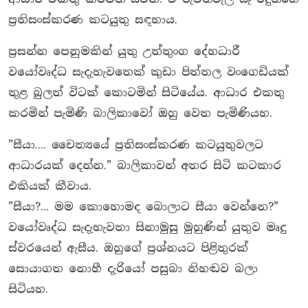
ප‍්‍රතිසංස්කරණ කටයුතු සඳහාය.
ප‍්‍රසන්න පෙනුමකින් යුතු උත්තුංග දේහධාරී
වයෝවෘද්ධ සැදැහැවතෙක් කුඩා පිත්තල වංගෙඩියක්
තුළ බුලත් විටක් කොටමින් සිටියේය. ආධාර එකතු
කරමින් පැමිණි බාලිකාවෝ ඔහු වෙත පැමිණියහ.
”සීයා.... චෛත්‍යයේ ප‍්‍රතිසංස්කරණ කටයුතුවලට
ආධාරයක් දෙන්න.” බාලිකාවන් අතර සිටි කටකාර
එකියක් කීවාය.
”සීයා?... මම කොහොමද බොලාට සීයා වෙන්නෙ?”
වයෝවෘද්ධ සැදැහැවතා සිනාමුසු මුහුණින් යුතුව මෘදු
ස්වරයෙන් ඇසීය. ඔහුගේ ප‍්‍රශ්නයට පිළිතුරක්
සොයාගත නොහී දැරියෝ පසුබා නිහඬව බලා
සිටියහ.