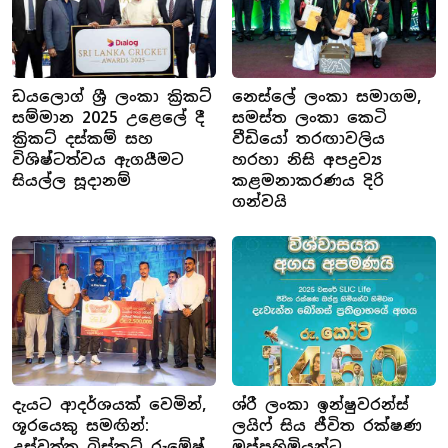
ඩයලොග් ශ්‍රී ලංකා ක්‍රිකට්
නෙස්ලේ ලංකා සමාගම,
සම්මාන 2025 උළෙලේ දී
සමස්ත ලංකා කෙටි
ක්‍රිකට් දස්කම් සහ
වීඩියෝ තරඟාවලිය
විශිෂ්ටත්වය ඇගයීමට
හරහා නිසි අපද්‍රව්‍ය
සියල්ල සූදානම්
කළමනාකරණය දිරි
ගන්වයි
දැයට ආදර්ශයක් වෙමින්,
ශ්රී ලංකා ඉන්ෂුවරන්ස්
ශූරයෙකු සමඟින්:
ලයිෆ් සිය ජීවිත රක්ෂණ
උස්වත්ත බිස්කට් රුමේෂ්
ඔප්පුහිමියන්ට