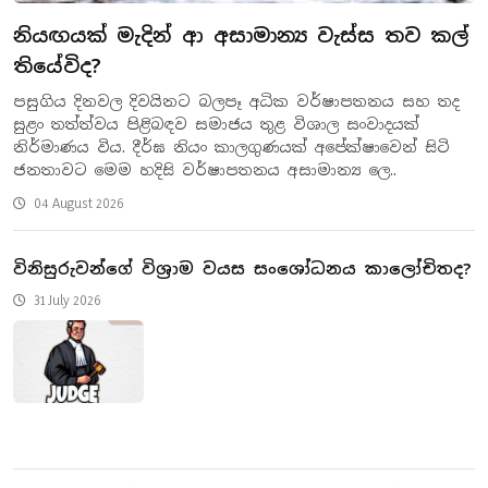
නියඟයක් මැදින් ආ අසාමාන්‍ය වැස්ස තව කල්
තියේවිද?
​පසුගිය දිනවල දිවයිනට බලපෑ අධික වර්ෂාපතනය සහ තද
සුළං තත්ත්වය පිළිබඳව සමාජය තුළ විශාල සංවාදයක්
නිර්මාණය විය. දීර්ඝ නියං කාලගුණයක් අපේක්ෂාවෙන් සිටි
ජනතාවට මෙම හදිසි වර්ෂාපතනය අසාමාන්‍ය ලෙ..
04 August 2026
​විනිසුරුවන්ගේ විශ්‍රාම වයස සංශෝධනය කාලෝචිතද?
31 July 2026