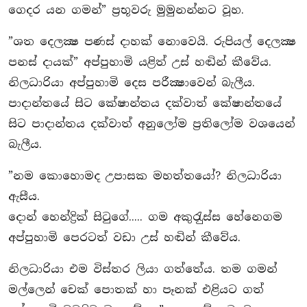
ගෙදර යන ගමන්” ප‍්‍රභූවරු මුමුනන්නට වූහ.
”ශත දෙලක්‍ෂ පණස් දාහක් නොවෙයි. රුපියල් දෙලක්‍ෂ
පනස් දායක්” අප්පුහාමි යළිත් උස් හඬින් කීවේය.
නිලධාරියා අප්පුහාමි දෙස පරීක්‍ෂාවෙන් බැලීය.
පාදාන්තයේ සිට කේෂාන්තය දක්වාත් කේෂාන්තයේ
සිට පාදාන්තය දක්වාත් අනුලෝම ප‍්‍රතිලෝම වශයෙන්
බැලීය.
”නම කොහොමද උපාසක මහත්තයෝ? නිලධාරියා
ඇසීය.
දොන් හෙන්ද්‍රික් සිටුගේ..... ගම අකුරැුස්ස හේනෙගම
අප්පුහාමි පෙරටත් වඩා උස් හඬින් කීවේය.
නිලධාරියා එම විස්තර ලියා ගත්තේය. තම ගමන්
මල්ලෙන් චෙක් පොතක් හා පෑනක් එළියට ගත්