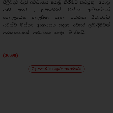
පිළිබදව වැඩි අවධානය යොමු කිරීමට කටයුතු යොදා
ඇති අතර , ප්‍රමාණවත් මත්ස්‍ය අස්වැන්නක්
නොලැබෙන කාලසීමා සදහා පමණක් සීමාවන්ට
යටත්ව මත්ස්‍ය ආනයනය සදහා අවසර ලබාදීමටත්
අමාත්‍යංශයේ අවධානය යොමු වී තිබේ.
(36698)
අදහස් (14) බලන්න සහ දක්වන්න