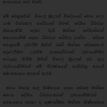
ආනයනය කර තිබේ.
මේ වෙනුවෙන් විශාල මුදලක් විදේශයන් වෙත ගලා
යාම බරපතල තත්වයක් බවත්, දේශීය ධීවරයා
රැකගැනීම සදහා වැඩි මත්ස්‍ය අස්වැන්නක්
නෙලාගැනීම සදහා ධීවරයා සවිබල ගන්වා , අවශ්‍ය
පහසුකම් ලබාදීම මගින් රටේ මත්ස්‍ය අවශ්‍යතාව
සපුරාලීමට උපරිම දායකත්වයක් ලබාගැනීමට
කටයුතු කිරීම මගින් විශාල මුදලක් රට තුල
රදවාගැනීමටත් මේ තීරණයෙන් හැකිවනු ඇතැයි
අමාත්‍යංශය සඳහන් කරයි.
අගය එකතු කළ නිෂ්පාදන සදහා අවශ්‍ය මත්ස්‍ය
තොග දේශීය ධිවරයාගෙන් ලබාගැනීමටත් ,
අපනයනය සදහා ද ගුණාත්මක මත්ස්‍ය නිෂ්පාදනය