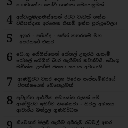
3
ගොඩගන්න කෝටි ගාණක මෙහෙයුමක්
4
අස්වැසුමලාභීන්ගෙන් රටට වැඩක් ගන්න
විසිපන්දාහ අරගෙන නිකම් ඉන්න පුරුදුවෙලා!
5
අනුර - පහින්ද - සජිත් කතරගම මහ
පෙරහරේ එකට
6
ඩෙංගු රෝගීන්ගෙන් රෝහල් උතුරයි ඇතැම්
රෝහල් රෝගීන් බාර ගැනීමත් නවත්වයි: ඩෙංගු
මඬින්න උපරිම ජනතා සහාය අවශ්‍යයි
7
ආණ්ඩුවට වසර දෙක පිරෙන සැප්තැම්බරයේ
විපක්ෂයෙන් මෙහෙයුමක්
8
දැවැන්ත ආර්ථික අභියෝග රුසක් මේ
ආණ්ඩුවට ඉතිරිව තිබෙනවා - හිටපු අමාත්‍ය
ආචාර්ය බන්දුල ගුණවර්ධන
9
නිවෙසක් මිලදී ගැනීම අසීරුම රටවල් අතර