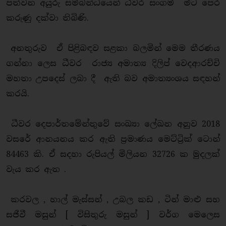
පත්වන අයුරු සම්බන්ධයෙන් ධීවර සංගම් මීට පෙර
කරුණු දක්වා තිබිණි.
අනතුරුව ඒ පිළිබඳව සළකා බලමින් මෙම තීරණය
ගන්නා ලෙස ධීවර රාජ්‍ය අමාත්‍ය දිලිප් වෙදආරච්චි
මහතා උපදෙස් ලබා දී ඇති බව අමාත්‍යංශය සඳහන්
කරයි.
ධීවර දෙපාර්තමේන්තුවේ සංඛ්‍යා ලේඛන අනුව 2018
වසරේ ආනයනය කර ඇති ප්‍රමාණය මෙට්ට්‍රික් ටොන්
84463 කි. ඒ සදහා රුපියල් මිලියන 32726 ක මුදලක්
වැය කර ඇත .
කරවල , හාල් මැස්සන් , උබල කඩ , ටින් මාළු සහ
සජීවී මසුන් [ විසිතුරු මසුන් ] වර්ග මෙලෙස