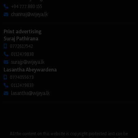
+94 777 880 155
channaj@wijeya.lk
Print advertising
Suraj Pathirana
0772617542
0112479838
surajp@wijeya.lk
Lasantha Abeywardena
0774055673
0112479833
lasantha@wijeya.lk
All the content on this website is copyright protected and can be