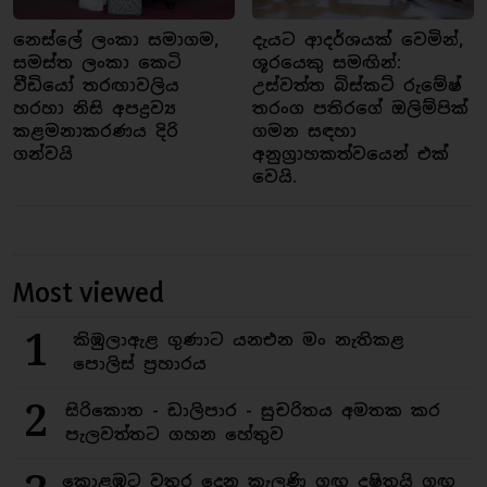
නෙස්ලේ ලංකා සමාගම,
දැයට ආදර්ශයක් වෙමින්,
සමස්ත ලංකා කෙටි
ශූරයෙකු සමඟින්:
වීඩියෝ තරඟාවලිය
උස්වත්ත බිස්කට් රුමේෂ්
හරහා නිසි අපද්‍රව්‍ය
තරංග පතිරගේ ඔලිම්පික්
කළමනාකරණය දිරි
ගමන සඳහා
ගන්වයි
අනුග්‍රාහකත්වයෙන් එක්
වෙයි.
Most viewed
1
කිඹුලාඇළ ගුණාට යනඑන මං නැතිකළ
පොලිස් ප්‍රහාරය
2
සිරිකොත - ඩාලිපාර - සුචරිතය අමතක කර
පැලවත්තට ගහන හේතුව
කොළඹට වතුර දෙන කැලණි ගඟ දුෂිතයි ගඟ