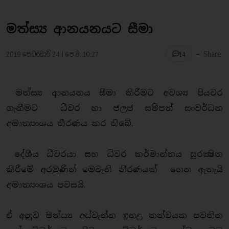
මත්ස්‍ය ආනයනයට සීමා
-
2019 පෙබරවාරි 24 | පෙ.ව. 10:27
Share
14
මත්ස්‍ය ආනයනය සීමා කිරීමට අවශ්‍ය පියවර
ගැනීමට ධීවර හා ජලජ සම්පත් සංවර්ධන
අමාත්‍යංශය තීරණය කර තිබේ.
දේශීය ධීවරයා සහ ධිවර කර්මාන්තය සුරක්‍ෂිත
කිරීමේ අරමුණින් මෙවැනි තීරණයක් ගෙන ඇතැයි
අමාත්‍යංශය පවසයි.
ඒ අනුව මත්ස්‍ය අස්වැන්න ඉහළ තත්වයක පවතින