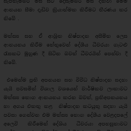
සැප්තැම්බර් මස සිට දෙසැම්බර් මස දක්වා මෙම
ආනයන සීමා දැඩිව ක්‍රියාත්මක කිරීමට තීරණය කර
තිබේ .
මත්ස්‍ය සහ ඒ ආශ්‍රිත නිෂ්පාදන අසීමිත ලෙස
ආනයනය කිරීම හේතුවෙන් දේශීය ධීවරයා ගැටළු
රැසකට මුහුණ දී සිටින බවත් ධීවරයින් පෙන්වා දී
තිබේ.
එමෙන්ම ප්‍රති අපනයන සහ විවිධ නිෂ්පාදන සදහා
යැයි පවසමින් විශාල වශයෙන් වාර්ෂිකව ලංකාවට
මත්ස්‍ය තොග ආනයනය කරන බවත්, ප්‍රතිඅපනයනය
හා අගය එකතු කළ නිෂ්පාදන කටයුතු සදහා යැයි
පවසා ගෙන්වන එම මත්ස්‍ය තොග දේශීය වෙළදපලේ
අලෙවි කිරීමෙන් දේශිය ධීවරයා අපහසුතාවට