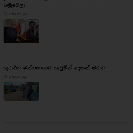
හමුවෙලා
2 hours ago
කුරුවිට බන්ධනාගාර ගැටුමින් දෙකක් මරුට
2 hours ago