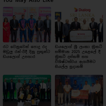
You May Also Like
රට වෙනුවෙන් පොදු රද
ඩයලොග් ශ්‍රී ලංකා ක්‍රිකට්
මඩුලු රන්-රිදී දිනූ පුතුන්ට
සම්මාන 2025 උළෙලේ දී
ඩයලොග් උපහාර
ක්‍රිකට් දස්කම් සහ
විශිෂ්ටත්වය ඇගයීමට
සියල්ල සූදානම්