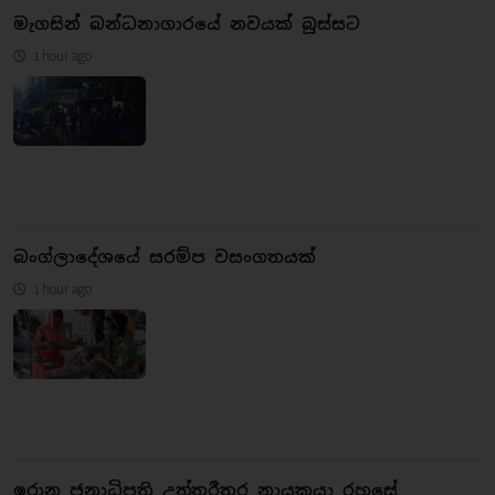
මැගසින් බන්ධනාගාරයේ නවයක් බූස්සට
1 hour ago
බංග්ලාදේශයේ සරම්ප වසංගතයක්
1 hour ago
ඉරාන ජනාධිපති උත්තරීතර නායකයා රහසේ