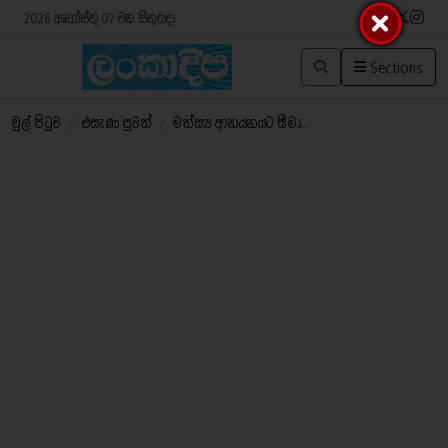
2026 අගෝස්තු 07 වන සිකුරාදා
Sections
මුල් පිටුව
/
එසැණ පුවත්
/
මත්ස්‍ය ආනයනයට සීමා..