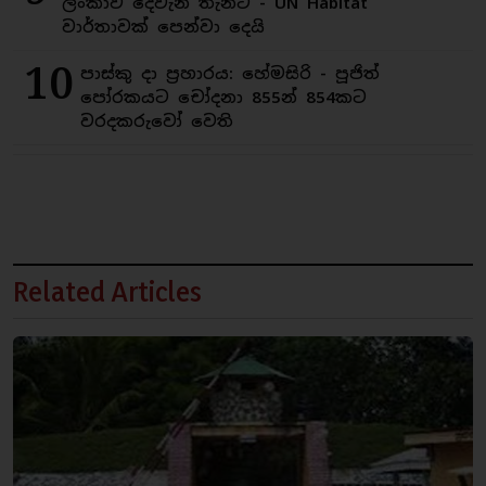
ලංකාව දෙවැනි තැනට - UN Habitat
වාර්තාවක් පෙන්වා දෙයි
10
පාස්කු දා ප්‍රහාරය: හේමසිරි - පූජිත්
පෝරකයට චෝදනා 855න් 854කට
වරදකරුවෝ වෙති
Related Articles