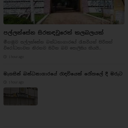
පල්ලන්සේන සිරකඳවුරෙත් කලබලයක්
මීගමුව පල්ලන්සේන බන්ධනාගාරයේ රැසවියන් පිරිසක්
විරෝධතාවක නිරතව සිටින බව පොලිසිය කියයි...
1 hour ago
මැගසින් බන්ධනාගාරයේ රැඳවියෙක් රෝහලේ දී මරුට
1 hour ago