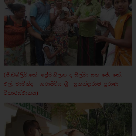
(ජී.ඩබ්ලිව්.කේ. ප්‍රේමතිලක ද සිල්වා සහ ජේ. තේ.
එල්. චාමින්ද - කරාපිටිය ශ්‍රී සුනන්දාරාම පුරාණ
විහාරස්ථානය)