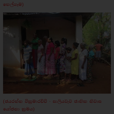
තෙල්ගෑම)
(ජයරත්න වික්‍රමාරච්චි - සාලියවැව ජාතික නිවාස
යෝජනා ක්‍රමය)