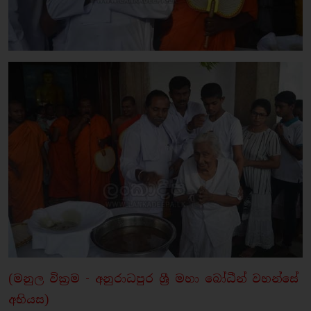
(මනුල වික්‍රම - අනුරාධපුර ශ්‍රී මහා බෝධීන් වහන්සේ
අභියස)