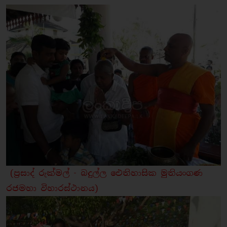
(ප්‍රසාද් රුක්මල් - බදුල්ල ඓතිහාසික මුතියංගණ
රජමහා විහාරස්ථානය)