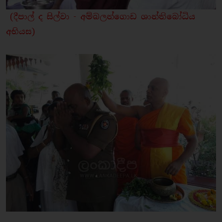
(දීපාල් ද සිල්වා - අම්බලන්ගොඩ ශාන්තිබෝධිය
අභියස)