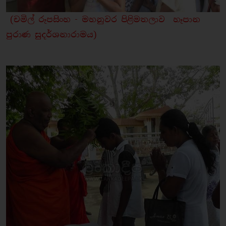
(චමිල් රූපසිංහ - මහනුවර පිළිමතලාව හෑපාන
පුරාණ සුදර්ශනාරාමය)