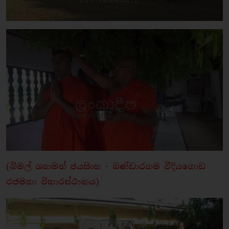
(බිමල් ශ්‍යාමන් ජයසිංහ - බණ්ඩාරගම වීදියගොඩ
රජමහා විහාරස්ථානය)