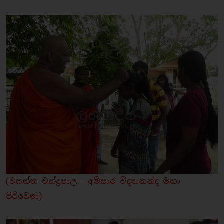
(වසන්ත චන්ද්‍රපාල - අම්පාර විද්‍යානන්ද මහා
පිරි‍වෙණ)