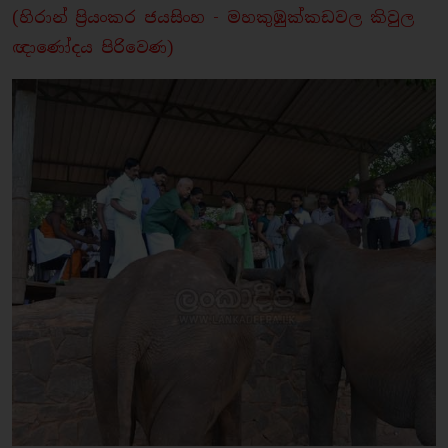
(හිරාන් ප්‍රියංකර ජයසිංහ - මහකුඹුක්කඩවල කිවුල
ඥාණෝදය පිරිවෙණ)