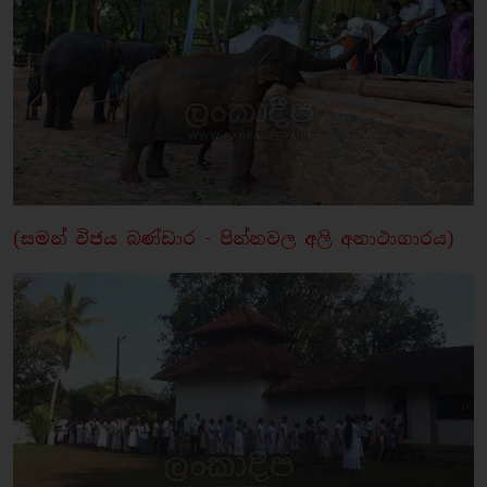
(සමන් විජය බණ්ඩාර - පින්නවල අලි අනාථාගාරය)