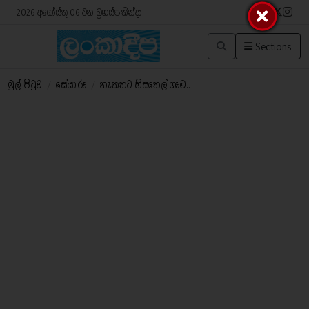
2026 අගෝස්තු 06 වන බ්‍රහස්පතින්දා
Sections
මුල් පිටුව
/
සේයා රූ
/
නැකතට හිසතෙල් ගෑම..