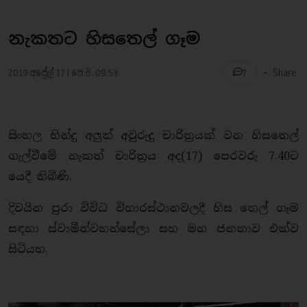
නැකතට හිසතෙල් ගෑම
-
2019 අප්‍රේල් 17 | පෙ.ව. 09:53
Share
7
සිංහල හින්දු අලුත් අවුරුදු චාරිත්‍රයක් වන හිසතෙල්
ගැල්වීමේ නැකත් චාරිත්‍රය අද(17) පෙරවරු 7.40ට
යෙදී තිබිණි.
දිවයින පුරා විවිධ විහාරස්ථානවලදී හිස තෙල් ගෑම
සඳහා ස්වාමීන්වහන්සේලා සහ මහ ජනතාව එක්ව
සිටියහ.