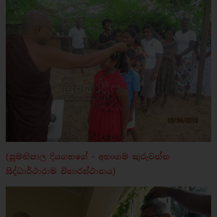
(සුමතිපාල දියගහගේ - අහංගම කුරුවත්ත
සිද්ධාර්ථාරාම විහාරස්ථානය)