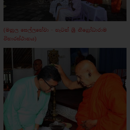
(මනුල සෙල්ලහේවා - හැටන් ශ්‍රී නීග්‍රෝධාරාම
විහාරස්ථානය)