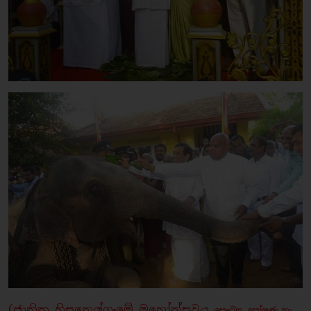
(
ජාතික හිසතෙල්ගෑමේ මහෝත්සවය
සෞඛ්‍ය, පෝෂණ හා