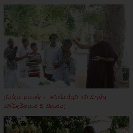
(චන්දන ප්‍රනාන්දු - වෙන්නප්පුව බොරලැස්ස
බෝධිදර්ශනාරාම විහාරය)