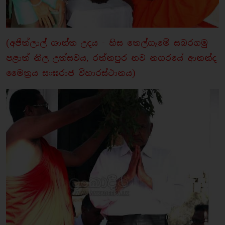
(අජිත්ලාල් ශාන්ත උදය - හිස තෙල්ගෑමේ සබරගමු
පළාත් නිල උත්සවය, රත්නපුර නව නගරයේ ආනන්ද
මෛත‍්‍රය සංඝරාජ විහාරස්ථානය)