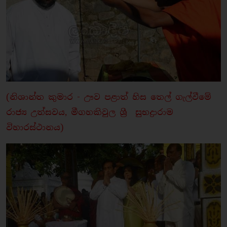
(නිශාන්ත කුමාර - ඌව පළාත් හිස තෙල් ගැල්වීමේ
රාජ්‍ය උත්සවය, මීගහකිවුල ශ්‍රී සුභද්‍රාරාම
විහාරස්ථානය)