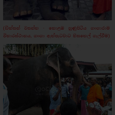
(ඩික්සන් වසන්ත - කොළඹ හුණුපිටිය ගංගාරාම
විහාරස්ථානය, ගංගා ඇත්පැටවාට හිසතෙල් ගැල්වීම)