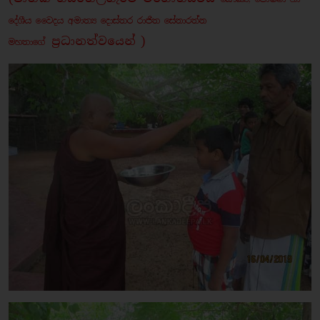
දේශීය වෛදය අමාත්‍ය දොස්තර රාජිත සේනාරත්න
ප්‍රධානත්වයෙන්
)
මහතාගේ