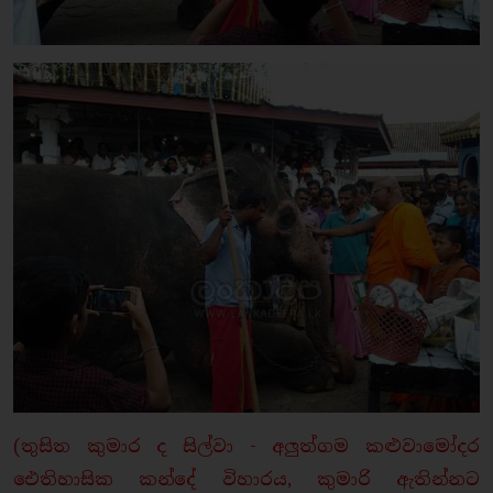
(තුසිත කුමාර ද සිල්වා - අලුත්ගම කළුවාමෝදර
ඓතිහාසික කන්දේ විහාරය, කුමාරි ඇතින්නට