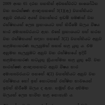
2009 අංක 65 දරන පනතින් අවසන්වරට සංශෝධිත
වන සංරක්ෂණ ආඥාපනතේ 3(1)(ඇ) වගන්තියට
අනුව රජයට අයත් වනාන්තර ඉඩම් පමණක් වන
රක්ෂිතයක් ලෙස ප්‍රකාශයට පත් කිරීමේ බලය විෂය
භාර අමාත්‍යවරයාට ඇත. එසේ ප්‍රකාශයට පත් කරන
වන රක්ෂිතයක් සඳහා පනතේ 3(2) වගන්තියට අනුව
කළමනාකරණ සැලැසුමක් සකස් කළ යුතු ය. එම
අනුමත සැලැසුමට අනුව වන රක්ෂිතයේ ඉදිරි
කළමනාකරණ කටයුතු ක්‍රියාත්මක කළ යුතු වේ. වන
සංරක්ෂණ ආඥාපනතට අනුව විෂය භාර
අමාත්‍යවරයාට පනතේ 4(2) වගන්තියට අනුව වන
රක්ෂිතය හෝ ඉන් කොටසක් රක්ෂිත භාවයෙන්
ඉවත් කිරීමේ බලය ද ඇත. නමුත් එය අභිමත
බලයක් ලෙස භාවිත කළ නොහැකි ය.