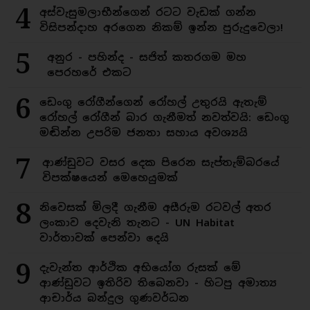
4
අස්වැසුමලාභීන්ගෙන් රටට වැඩක් ගන්න
විසිපන්දාහ අරගෙන නිකම් ඉන්න පුරුදුවෙලා!
5
අනුර - පහින්ද - සජිත් කතරගම මහ
පෙරහරේ එකට
6
ඩෙංගු රෝගීන්ගෙන් රෝහල් උතුරයි ඇතැම්
රෝහල් රෝගීන් බාර ගැනීමත් නවත්වයි: ඩෙංගු
මඬින්න උපරිම ජනතා සහාය අවශ්‍යයි
7
ආණ්ඩුවට වසර දෙක පිරෙන සැප්තැම්බරයේ
විපක්ෂයෙන් මෙහෙයුමක්
8
නිවෙසක් මිලදී ගැනීම අසීරුම රටවල් අතර
ලංකාව දෙවැනි තැනට - UN Habitat
වාර්තාවක් පෙන්වා දෙයි
9
දැවැන්ත ආර්ථික අභියෝග රුසක් මේ
ආණ්ඩුවට ඉතිරිව තිබෙනවා - හිටපු අමාත්‍ය
ආචාර්ය බන්දුල ගුණවර්ධන