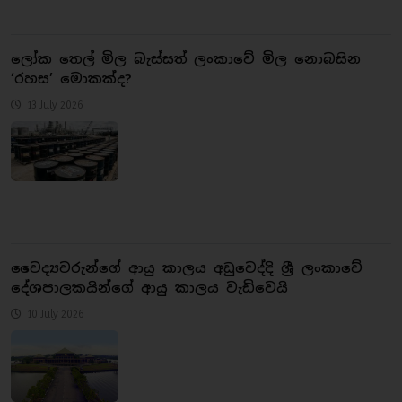
ලෝක තෙල් මිල බැස්සත් ලංකාවේ මිල නොබසින
‘රහස’ මොකක්ද?
13 July 2026
වෛද්‍යවරුන්ගේ ආයු කාලය අඩුවෙද්දි ශ්‍රී ලංකාවේ
දේශපාලකයින්ගේ ආයු කාලය වැඩිවෙයි
10 July 2026