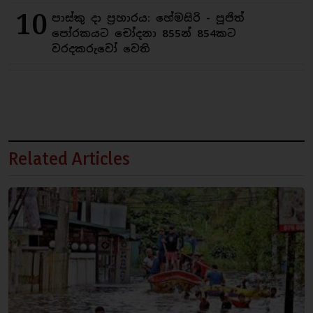
10
පාස්කු දා ප්‍රහාරය: හේමසිරි - පූජිත්
පෝරකයට චෝදනා 855න් 854කට
වරදකරුවෝ වෙති
Related Articles