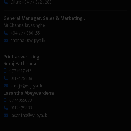
Dilan: +94 77 372 7288
General Manager: Sales & Marketing :
Mr Channa Jayasinghe
+94 777 880 155
channaj@wijeya.lk
Print advertising
Suraj Pathirana
0772617542
0112479838
surajp@wijeya.lk
Lasantha Abeywardena
0774055673
0112479833
lasantha@wijeya.lk