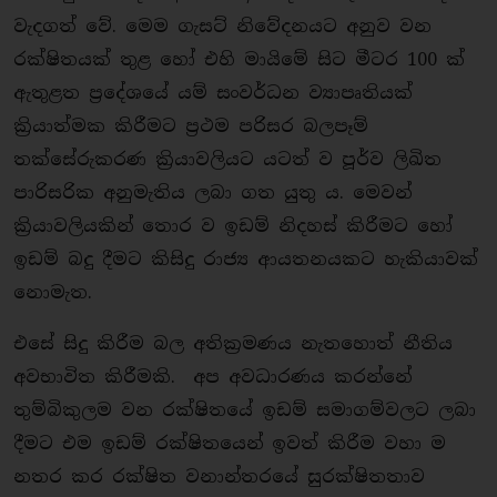
වැදගත් වේ. මෙම ගැසට් නිවේදනයට අනුව වන
රක්ෂිතයක් තුළ හෝ එහි මායිමේ සිට මීටර 100 ක්
ඇතුළත ප්‍රදේශයේ යම් සංවර්ධන ව්‍යාපෘතියක්
ක්‍රියාත්මක කිරීමට ප්‍රථම පරිසර බලපෑම්
තක්සේරුකරණ ක්‍රියාවලියට යටත් ව පූර්ව ලිඛිත
පාරිසරික අනුමැතිය ලබා ගත යුතු ය. මෙවන්
ක්‍රියාවලියකින් තොර ව ඉඩම් නිදහස් කිරීමට හෝ
ඉඩම් බදු දීමට කිසිදු රාජ්‍ය ආයතනයකට හැකියාවක්
නොමැත.
එසේ සිදු කිරීම බල අතික්‍රමණය නැතහොත් නීතිය
අවභාවිත කිරීමකි. අප අවධාරණය කරන්නේ
තුම්බිකුලම වන රක්ෂිතයේ ඉඩම් සමාගම්වලට ලබා
දීමට එම ඉඩම් රක්ෂිතයෙන් ඉවත් කිරීම වහා ම
නතර කර රක්ෂිත වනාන්තරයේ සුරක්ෂිතතාව