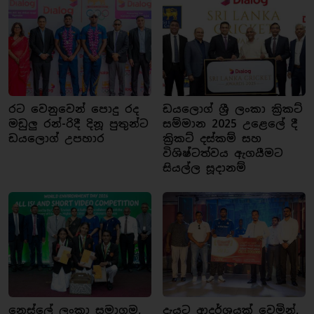
රට වෙනුවෙන් පොදු රද
ඩයලොග් ශ්‍රී ලංකා ක්‍රිකට්
මඩුලු රන්-රිදී දිනූ පුතුන්ට
සම්මාන 2025 උළෙලේ දී
ඩයලොග් උපහාර
ක්‍රිකට් දස්කම් සහ
විශිෂ්ටත්වය ඇගයීමට
සියල්ල සූදානම්
නෙස්ලේ ලංකා සමාගම,
දැයට ආදර්ශයක් වෙමින්,