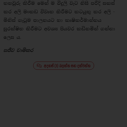
තහවුරු කිරීම මෙන් ම විදුලි වැට නිසි පරිදි සකස්
කර අලි මංකඩ විවෘත කිරීමට කටයුතු කර අලි -
මිනිස් ගැටුම පාලනයට හා කෘෂිකර්මාන්තය
සුරක්ෂිත කිරීමට අවශ්‍ය පියවර කඩිනමින් ගන්නා
ලෙස ය.
සජීව චාමිකර
අදහස් (3) බලන්න සහ දක්වන්න