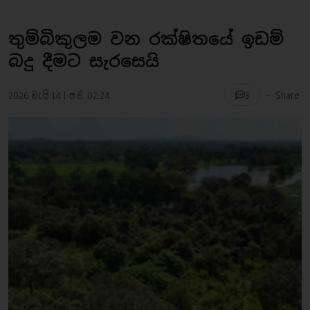
තුම්බිකුලම වන රක්ෂිතයේ ඉඩම්
බදු දීමට සැරසෙයි
-
2026 මැයි 14 | ප.ව. 02:24
Share
3