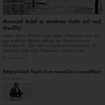
නියඟයක් මැදින් ආ අසාමාන්‍ය වැස්ස තව කල්
තියේවිද?
​පසුගිය දිනවල දිවයිනට බලපෑ අධික වර්ෂාපතනය සහ තද
සුළං තත්ත්වය පිළිබඳව සමාජය තුළ විශාල සංවාදයක්
නිර්මාණය විය. දීර්ඝ නියං කාලගුණයක් අපේක්ෂාවෙන් සිටි
ජනතාවට මෙම හදිසි වර්ෂාපතනය අසාමාන්‍ය ලෙ..
04 August 2026
​විනිසුරුවන්ගේ විශ්‍රාම වයස සංශෝධනය කාලෝචිතද?
31 July 2026