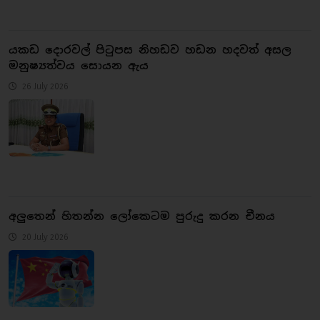
යකඩ දොරවල් පිටුපස නිහඩව හඩන හදවත් අසල
මනුෂ්‍යත්වය සොයන ඇය
26 July 2026
අලුතෙන් හිතන්න ලෝකෙටම පුරුදු කරන චීනය
20 July 2026