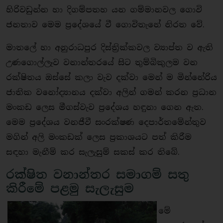
හිරිවඩුන්න හා දිගම්පතහ යන ගම්මානවල ගොවි
ජනතාව මෙම ප්‍රදේශයේ වී ගොවිතැනේ නිරත වේ.
මාතලේ හා අනුරාධපුර දිස්ත්‍රික්කවල ව්‍යාප්ත ව ඇති
උණගොල්ලෑව වනාන්තරයේ සිට තුම්බිකුලම වන
රක්ෂිතය ඔස්සේ කලා වැව දක්වා මෙන් ම මින්නේරිය
ජාතික වනෝද්‍යානය දක්වා අලින් ගමන් කරන ප්‍රධාන
මංකඩ ලෙස මීගස්වැව ප්‍රදේශය හඳුනා ගෙන ඇත.
මෙම ප්‍රදේශය වනජීවී සංරක්ෂණ දෙපාර්තමේන්තුව
මගින් අලි මංකඩක් ලෙස ප්‍රකාශයට පත් කිරීම
සඳහා මැනීම් කර සැලැසුම් සකස් කර තිබේ.
රක්ෂිත වනාන්තර සමාගම් සතු
කිරීමේ පළමු සැලැසුම
මේ