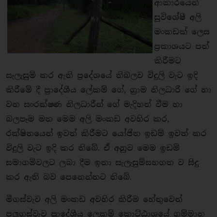
ආකාරයෙන්
සුවිශේෂී අලි
මංකඩක් ලෙස
ප්‍රකාශයට පත්
කිරීමට
සැලැසුම් කර ඇති ප්‍රදේශයේ තිබලව විදුලි වැට ඉදි
කිරීමේ දී ප්‍රාදේශීය ලේකම් ගේ, ග්‍රාම නිලධාරී ගේ හා
වන සංරක්ෂණ නිලධාරීන් ගේ මැදිහත් වීම හා
බලපෑම මත මෙම අලි මංකඩ අවහිර කර,
රක්ෂිතයෙන් ඉවත් කිරීමට යෝජිත ඉඩම් ඉවත් කර
විදුලි වැට ඉදි කර තිබේ. ඒ අනුව මෙම ඉඩම්
සමාගම්වලට ලබා දීම ඉතා සැලැසුම්සහගත ව සිදු
කර ඇති බව පෙනෙන්නට තිබේ.
මීගස්වැව අලි මංකඩ අවහිර කිරීම හේතුවෙන්
පලුගස්වැව ප්‍රාදේශීය ලෙකම් කොට්ඨාශයේ ගම්මාන