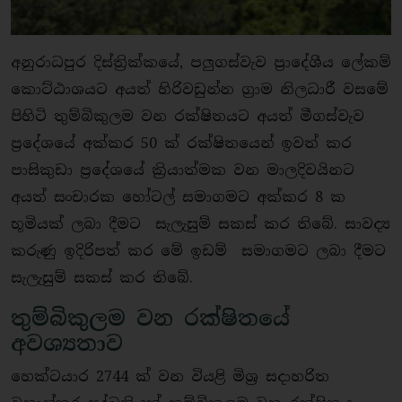
අනුරාධපුර දිස්ත්‍රික්කයේ, පලුගස්වැව ප්‍රාදේශීය ලේකම්
කොට්ඨාශයට අයත් හිරිවඩුන්න ග්‍රාම නිලධාරී වසමේ
පිහිටි තුම්බිකුලම වන රක්ෂිතයට අයත් මීගස්වැව
ප්‍රදේශයේ අක්කර 50 ක් රක්ෂිතයෙන් ඉවත් කර
පාසිකුඩා ප්‍රදේශයේ ක්‍රියාත්මක වන මාලදිවයිනට
අයත් සංචාරක හෝටල් සමාගමට අක්කර 8 ක
භූමියක් ලබා දීමට සැලැසුම් සකස් කර තිබේ. සාවද්‍ය
කරුණු ඉදිරිපත් කර මේ ඉඩම් සමාගමට ලබා දීමට
සැලැසුම් සකස් කර තිබේ.
තුම්බිකුලම වන රක්ෂිතයේ
අවශ්‍යතාව
හෙක්ටයාර 2744 ක් වන වියළි මිශ්‍ර සදාහරිත