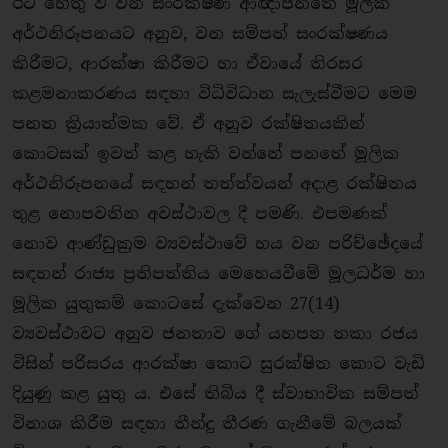
ඊට හේතු ව වන සංරක්ෂණ ආඥාපනතේ මූලික
අර්ථනිරූපනයට අනුව, වන සම්පත් සංරක්ෂණය
කිරීමට, ආරක්ෂා කිරීමට හා ඒවායේ තිරසර
කළමනාකරණය සඳහා විධිවිධාන සැලැස්වීමට මෙම
පනත ක්‍රියාත්මක වේ. ඒ අනුව රක්ෂිතයකින්
කොටසක් ඉවත් කළ හැකි වන්නේ පනතේ මූලික
අර්ථනිරූපනයේ සඳහන් තත්ත්වයන් අදාළ රක්ෂිතය
තුළ නොපවතින අවස්ථාවල දී පමණි. එපමණක්
නොව ආණ්ඩුක්‍රම ව්‍යවස්ථාවේ හය වන පරිච්ඡේදයේ
සඳහන් රාජ්‍ය ප්‍රතිපත්තිය මෙහෙයවීමේ මූලධර්ම හා
මූලික යුතුකම් කොටසේ දැක්වෙන 27(14)
ව්‍යවස්ථාවට අනුව ජනතාව ගේ යහපත තකා රජය
විසින් පරිසරය ආරක්ෂා කොට සුරක්ෂිත කොට වැඩි
දියුණු කළ යුතු ය. එසේ තිබිය දී ස්වාභාවික සම්පත්
විනාශ කිරීම සඳහා තීන්දු තීරණ ගැනීමේ බලයක්