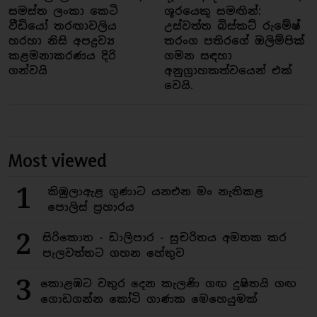
සමස්ත ලංකා කෙටි
ශූරයෙකු සමඟින්:
වීඩියෝ තරඟාවලිය
උස්වත්ත බිස්කට් රුමේෂ්
හරහා නිසි අපද්‍රව්‍ය
තරංග පතිරගේ ඔලිම්පික්
කළමනාකරණය දිරි
ගමන සඳහා
ගන්වයි
අනුග්‍රාහකත්වයෙන් එක්
වෙයි.
Most viewed
1
කිඹුලාඇළ ගුණාට යනඑන මං නැතිකළ
පොලිස් ප්‍රහාරය
2
සිරිකොත - ඩාලිපාර - සුචරිතය අමතක කර
පැලවත්තට ගහන හේතුව
3
කොළඹට වතුර දෙන කැලණි ගඟ දුෂිතයි ගඟ
ගොඩගන්න කෝටි ගාණක මෙහෙයුමක්