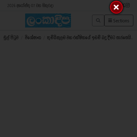
2026 අගෝස්තු 07 වන සිකුරාදා
Sections
මුල් පිටුව
/
විශේෂාංග
/
තුම්බිකුලම වන රක්ෂිතයේ ඉඩම් බදු දීමට සැරසෙයි..