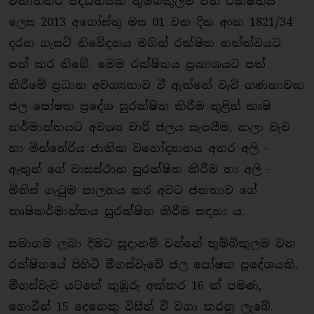
වනාන්තර පද්ධතියක් තුම්බිකුලම වන රක්ෂිතය
ලෙස 2013 අගෝස්තු මස 01 වන දින අංක 1821/34
දරන ගැසට් නිවේදනය මගින් රක්ෂිත තත්ත්වයට
පත් කර තිබේ. මෙම රක්ෂිතය ප්‍රකාශයට පත්
කිරීමේ ප්‍රධාන අවශ්‍යතාව වී ඇත්තේ වැව් ගණනාවක
ජල පෝෂක ප්‍රදේශ සුරක්ෂිත කිරීම තුළින් කෘෂි
කර්මාන්තයට අවශ්‍ය වාරි ජලය සැපයීම, කලා වැව
හා මින්නේරිය ජාතික වනෝද්‍යානය අතර අලි -
ඇතුන් ගේ වාසස්ථාන සුරක්ෂිත කිරීම හා අලි -
මිනිස් ගැටුම පාලනය කර අවට ජනතාව ගේ
කෘෂිකර්මාන්තය සුරක්ෂිත කිරීම සඳහා ය.
සමාගම ලබා දීමට සූදානම් වන්නේ තුම්බිකුලම වන
රක්ෂිතයේ පිහිටි මීගස්වැවේ ජල පෝෂක ප්‍රදේශයකි.
මීගස්වැව යටතේ කුඹුරු අක්කර 16 ක් පමණ,
ගොවීන් 15 දෙනෙකු විසින් වී වගා කරනු ලැබේ.