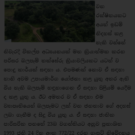
වන
රක්ෂිතයකට
අයත් ඉඩම්
නිදහස් කළ
හැකි වන්නේ
නිවැරදි විකල්ප අධ්‍යයනයක් මත ක්‍රියාත්මක කරන
පරිසර බලපෑම් තක්සේරු ක්‍රියාවලියකට යටත් ව
පොදු කාර්යක් සඳහා ය. එපමණක් නොව ඒ සඳහා
හානි අවම උපායමාර්ග යෝජනා කළ යුතු අතර ඇති
විය හැකි බලපෑම් හඳුනාගෙන ඒ සඳහා පිළියම් යෙදීම
ද කළ යුතු ය. ඊට අමතර ව ඒ සඳහා එම
ව්‍යාපෘතියෙන් බලපෑමට ලක් වන ජනතාව ගේ අදහස්
ලබා ගැනීම ද සිදු විය යුතු ය. ඒ සඳහා ජාතික
පාරිසරික පනතේ 23බ වගන්තියට අනුව ප්‍රකාශිත
1993 ජුනි 24 දින අංක 772/22 දරන ගැසට් නිවේදනය