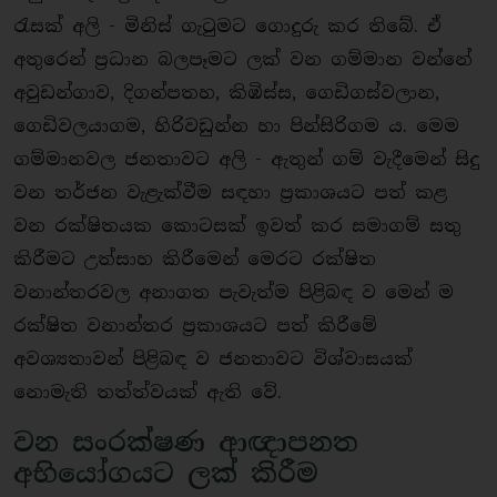
රැසක් අලි - මිනිස් ගැටුමට ගොදුරු කර තිබේ. ඒ
අතුරෙන් ප්‍රධාන බලපෑමට ලක් වන ගම්මාන වන්නේ
අවුඩන්ගාව, දිගන්පතහ, කිඹිස්ස, ගෙඩිගස්වලාන,
ගෙඩිවලයාගම, හිරිවඩුන්න හා පින්සිරිගම ය. මෙම
ගම්මානවල ජනතාවට අලි - ඇතුන් ගම් වැදීමෙන් සිදු
වන තර්ජන වැළැක්වීම සඳහා ප්‍රකාශයට පත් කළ
වන රක්ෂිතයක කොටසක් ඉවත් කර සමාගම් සතු
කිරීමට උත්සාහ කිරීමෙන් මෙරට රක්ෂිත
වනාන්තරවල අනාගත පැවැත්ම පිළිබඳ ව මෙන් ම
රක්ෂිත වනාන්තර ප්‍රකාශයට පත් කිරීමේ
අවශ්‍යතාවන් පිළිබඳ ව ජනතාවට විශ්වාසයක්
නොමැති තත්ත්වයක් ඇති වේ.
වන සංරක්ෂණ ආඥාපනත
අභියෝගයට ලක් කිරීම