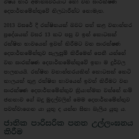
විෂය භාර අමාත්‍යවරයාට හෝ වන සංරක්ෂණ
දෙපාර්තමේන්තුවේ නිලධාරීන්ට නොමැත.
2013 වසරේ දී රක්ෂිතයක් බවට පත් කළ වනාන්තර
ප්‍රදේශයක් වසර 13 කට පසු ව ඉන් කොටසක්
රක්ෂිත භාවයෙන් ඉවත් කිරීමට වන සංරක්ෂණ
දෙපාර්තමේන්තුව සැලැසුම් කිරීමෙන් පෙනී යන්නේ
වන සංරක්ෂණ දෙපාර්තමේන්තුවේ ඉතා ම දුර්වල
පාලනයයි. රක්ෂිත වනාන්තරයකින් කොටසක් කෙටි
කාලයක් තුළ රක්ෂිත භාවයෙන් ඉවත් කිරීමට වන
සංරක්ෂණ දෙපාර්තමේන්තුව ක්‍රියාත්මක වන්නේ නම්
ජනතාව ගේ බදු මුදල්වලින් මෙම දෙපාර්තමේන්තුව
පවත්වාගෙන යා යුතු ද යන්න සිතා බැලිය යුතු ය.
ජාතික පාරිසරික පනත උල්ලංඝනය
කිරීම