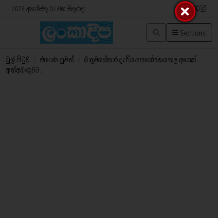
2026 අගෝස්තු 07 වන සිකුරාදා
Sections
මුල් පිටුව
/
එසැණ පුවත්
/
බාලවයස්කාර දැරිය අපයෝජනය කළ අයෙක්
අත්අඩංගුවට..