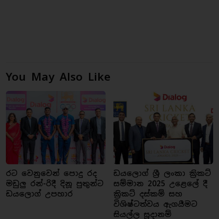
You May Also Like
රට වෙනුවෙන් පොදු රද
ඩයලොග් ශ්‍රී ලංකා ක්‍රිකට්
මඩුලු රන්-රිදී දිනූ පුතුන්ට
සම්මාන 2025 උළෙලේ දී
ඩයලොග් උපහාර
ක්‍රිකට් දස්කම් සහ
විශිෂ්ටත්වය ඇගයීමට
සියල්ල සූදානම්