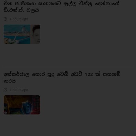
චීන ජාතිකයා ඝාතනයට ඇල්ලු චීන්නු දෙන්නාගේ
ඩී.එන්.ඒ. බලයි
4 hours ago
අන්තර්ජාල හොර සූදු වෙබ් අඩවි 122 ක් තහනම්
කරයි
4 hours ago