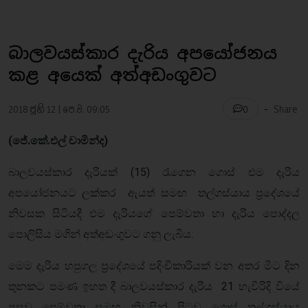
බාලවයස්කාර දැරිය අපයෝජනය
කළ අයෙක් අත්අඩංගුවට
-
2018 ජූනි 12 | පෙ.ව. 09:05
Share
0
(ජේ.කේ.එල් චාමින්ද)
බාලවයස්කාර දැරියක් (15) රැගෙන ගොස් එම දැරිය
අපයෝජනයට ලක්කර ඇයත් සමඟ තල්ගස්යාය ප්‍රදේශයේ
නිවසක සිටියදී එම දැරියගේ පෙම්වතා හා දැරිය පොද්දල
පොලිසිය මගින් අත්අඩංගුවට ගනු ලැබීය.
මෙම දැරිය හපුගල ප්‍රදේශයේ පදිංචිකාරියක් වන අතර මීට දින
තුනකට පමණ ඉහත දී බාලවයස්කාර දැරිය 21 හැවිරිදි වියේ
පසුවු පෙම්වතා සමඟ නිවසින් පිටව ගොස් තල්ගස්යාය