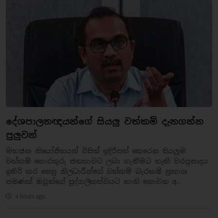
දේශපාලනඥයන්ගේ සියලු වත්කම් දැනගන්න
පුලුවන්
මහජන නියෝජිතයන් විසින් ඉදිරිපත් කෙරෙන සියලුම
වත්කම් තොරතුරු ජනතාවට ලබා ගැනීමට හැකි වරප්‍රසාදය
ඉතිරි කර සෙසු නිලධාරීන්ගේ වත්කම් බැරකම් ප්‍රකාශ
පමණක් ඔවුන්ගේ පුද්ගලිකත්වයට හානි නොවන අ..
4 hours ago