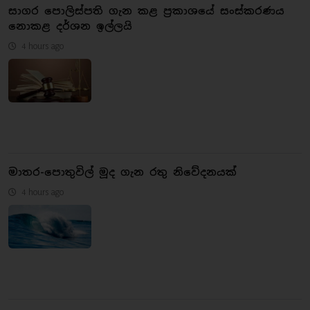
සාගර පොලිස්පති ගැන කළ ප්‍රකාශයේ සංස්කරණය
නොකළ දර්ශන ඉල්ලයි
4 hours ago
මාතර-පොතුවිල් මූද ගැන රතු නිවේදනයක්
4 hours ago