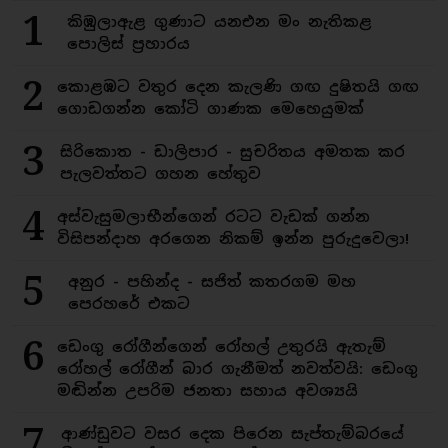
1
කිඹුලාඇළ ගුණාට යනඑන මං නැතිකළ
පොලිස් ප්‍රහාරය
2
කොළඹට වතුර දෙන කැලණි ගඟ දුෂිතයි ගඟ
ගොඩගන්න කෝටි ගාණක මෙහෙයුමක්
3
සිරිකොත - ඩාලිපාර - සුචරිතය අමතක කර
පැලවත්තට ගහන හේතුව
4
අස්වැසුමලාභීන්ගෙන් රටට වැඩක් ගන්න
විසිපන්දාහ අරගෙන නිකම් ඉන්න පුරුදුවෙලා!
5
අනුර - පහින්ද - සජිත් කතරගම මහ
පෙරහරේ එකට
6
ඩෙංගු රෝගීන්ගෙන් රෝහල් උතුරයි ඇතැම්
රෝහල් රෝගීන් බාර ගැනීමත් නවත්වයි: ඩෙංගු
මඬින්න උපරිම ජනතා සහාය අවශ්‍යයි
7
ආණ්ඩුවට වසර දෙක පිරෙන සැප්තැම්බරයේ