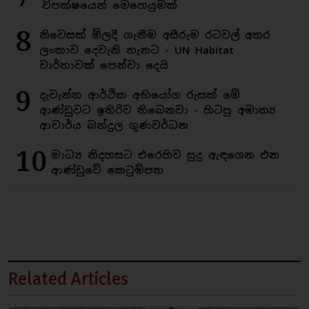
විපක්ෂයෙන් මෙහෙයුමක්
8
නිවෙසක් මිලදී ගැනීම අසීරුම රටවල් අතර
ලංකාව දෙවැනි තැනට - UN Habitat
වාර්තාවක් පෙන්වා දෙයි
9
දැවැන්ත ආර්ථික අභියෝග රුසක් මේ
ආණ්ඩුවට ඉතිරිව තිබෙනවා - හිටපු අමාත්‍ය
ආචාර්ය බන්දුල ගුණවර්ධන
10
මාධ්‍ය නිදහසට එරෙහිව සුදු ඇඳගෙන එන
ආණ්ඩුවේ කෙටුම්පත
Related Articles