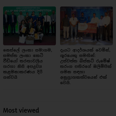
නෙස්ලේ ලංකා සමාගම,
දැයට ආදර්ශයක් වෙමින්,
සමස්ත ලංකා කෙටි
ශූරයෙකු සමඟින්:
වීඩියෝ තරඟාවලිය
උස්වත්ත බිස්කට් රුමේෂ්
හරහා නිසි අපද්‍රව්‍ය
තරංග පතිරගේ ඔලිම්පික්
කළමනාකරණය දිරි
ගමන සඳහා
ගන්වයි
අනුග්‍රාහකත්වයෙන් එක්
වෙයි.
Most viewed