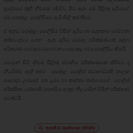
ප්‍රදේශයේ කුලී නිවසක පදිංචිව සිට ඇත. මේ පිළිබඳ දැරියගේ
මව පොද්දල පොලිසියට පැමිණිලි කර තිබේ.
ඒ අනුව පොද්දල පොලිසිය විසින් දැරිය හා සැකකාර පෙම්වතා
අත්අඩංගුවට ගෙන ඇත.
දැරිය වෛද්‍ය පරික්ෂණයක් සඳහා
අධිකරණ වෛද්‍යවරයා වෙත යොමු කළ බවද පොලිසිය කියයි.
මොවුන් සිටි නිවස පිළිබඳ ස්ථානීය පරික්ෂණයක් කිරිමට ද
නියමිතව ඇති අතර පොද්දල පොලිස් ස්ථානාධිපති නාලක
මාගෙදර උපදෙස් මත ළමා හා කාන්තා කාර්යංශයේ පොලිස්
පරික්ෂිකා රෝෂාණි මහත්මිය ඇතුළු නිලධාරින් විසින් පරික්ෂණ
පවත්වයි.
අදහස් (0) බලන්න සහ දක්වන්න