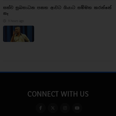
සත්ව සුබසාධන පනත ආවට ගියාට සම්මත කරන්නේ
නෑ
9 hours ago
CONNECT WITH US