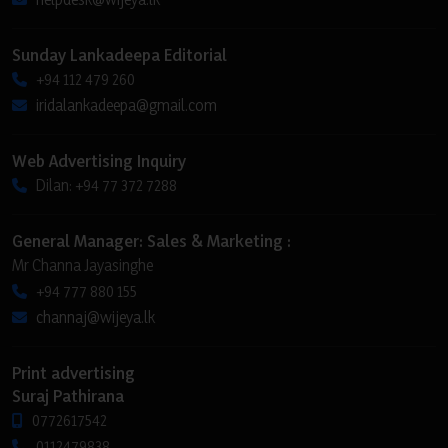
Sunday Lankadeepa Editorial
+94 112 479 260
iridalankadeepa@gmail.com
Web Advertising Inquiry
Dilan: +94 77 372 7288
General Manager: Sales & Marketing :
Mr Channa Jayasinghe
+94 777 880 155
channaj@wijeya.lk
Print advertising
Suraj Pathirana
0772617542
0112479838