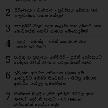
2
සිරිකොත - ඩාලිපාර - සුචරිතය අමතක කර
පැලවත්තට ගහන හේතුව
3
කොළඹට වතුර දෙන කැලණි ගඟ දුෂිතයි ගඟ
ගොඩගන්න කෝටි ගාණක මෙහෙයුමක්
4
අනුර - පහින්ද - සජිත් කතරගම මහ
පෙරහරේ එකට
5
පාස්කු දා ප්‍රහාරය: හේමසිරි - පූජිත් පෝරකයට
චෝදනා 855න් 854කට වරදකරුවෝ වෙති
6
දැවැන්ත ආර්ථික අභියෝග රුසක් මේ
ආණ්ඩුවට ඉතිරිව තිබෙනවා - හිටපු අමාත්‍ය
ආචාර්ය බන්දුල ගුණවර්ධන
7
නිවෙසක් මිලදී ගැනීම අසීරුම රටවල් අතර
ලංකාව දෙවැනි තැනට - UN Habitat
වාර්තාවක් පෙන්වා දෙයි