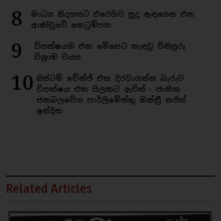
8
මාධ්‍ය නිදහසට එරෙහිව සුදු ඇඳගෙන එන
ආණ්ඩුවේ කෙටුම්පත
9
විපක්ෂයම එක මේසෙට කැඳවූ විනිසුරු
විශ්‍රාම වයස
10
සිස්ටම් චේන්ජ් එක දිරවාගන්න බැරුව
විපක්ෂය එක පිලකට ඇවිත් - ජාතික
ජනබලවේග පාර්ලිමේන්තු මන්ත්‍රී නජිත්
ඉන්දික
Related Articles