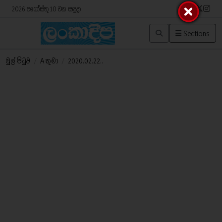
2026 අගෝස්තු 10 වන සඳුදා
Sections
මුල් පිටුව
/
A තුමා
/
2020.02.22..