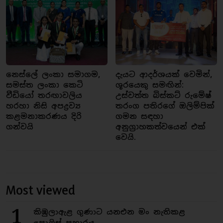
නෙස්ලේ ලංකා සමාගම,
දැයට ආදර්ශයක් වෙමින්,
සමස්ත ලංකා කෙටි
ශූරයෙකු සමඟින්:
වීඩියෝ තරඟාවලිය
උස්වත්ත බිස්කට් රුමේෂ්
හරහා නිසි අපද්‍රව්‍ය
තරංග පතිරගේ ඔලිම්පික්
කළමනාකරණය දිරි
ගමන සඳහා
ගන්වයි
අනුග්‍රාහකත්වයෙන් එක්
වෙයි.
Most viewed
1
කිඹුලාඇළ ගුණාට යනඑන මං නැතිකළ
පොලිස් ප්‍රහාරය