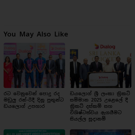
You May Also Like
රට වෙනුවෙන් පොදු රද
ඩයලොග් ශ්‍රී ලංකා ක්‍රිකට්
මඩුලු රන්-රිදී දිනූ පුතුන්ට
සම්මාන 2025 උළෙලේ දී
ඩයලොග් උපහාර
ක්‍රිකට් දස්කම් සහ
විශිෂ්ටත්වය ඇගයීමට
සියල්ල සූදානම්