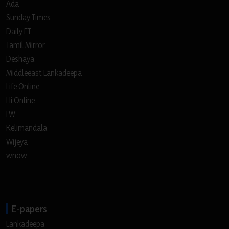
Ada
Sunday Times
Daily FT
Tamil Mirror
Deshaya
Middleeast Lankadeepa
Life Online
Hi Online
LW
Kelimandala
Wijeya
wnow
E-papers
Lankadeepa