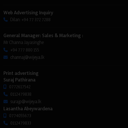
Web Advertising Inquiry
Dilan: +94 77 372 7288
General Manager: Sales & Marketing :
Mr Channa Jayasinghe
+94 777 880 155
channaj@wijeya.lk
Print advertising
Suraj Pathirana
0772617542
0112479838
surajp@wijeya.lk
Lasantha Abeywardena
0774055673
0112479833