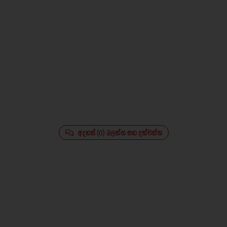
අදහස් (0) බලන්න සහ දක්වන්න