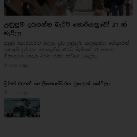
උණුසුම දරාගන්න බැරිව කොරියානුවෝ 21 ක්
මැරිලා
දකුණු කොරියාවට බලපෑ දැඩි උණුසුම් කාලගුණය හේතුවෙන්,
උණුසුම දරාගත නොහැකිව එරට වැසියන් 21 දෙනකු
මියගොස් ඇතැයි එරට රජය වාර්තා කළේය...
5 hours ago
ට්‍රම්ප් රැගත් හෙලිකොප්ටරය නූලෙන් බේරිලා
6 hours ago