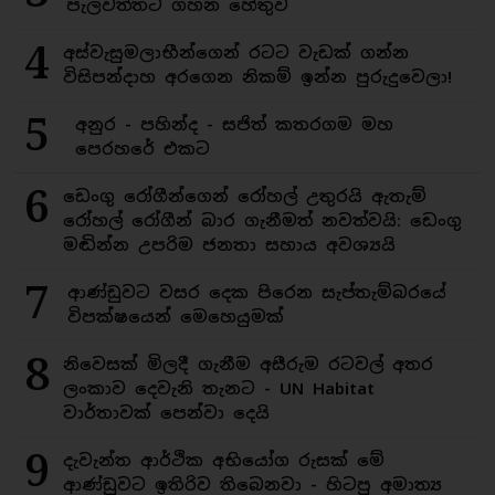
පැලවත්තට ගහන හේතුව
4
අස්වැසුමලාභීන්ගෙන් රටට වැඩක් ගන්න
විසිපන්දාහ අරගෙන නිකම් ඉන්න පුරුදුවෙලා!
5
අනුර - පහින්ද - සජිත් කතරගම මහ
පෙරහරේ එකට
6
ඩෙංගු රෝගීන්ගෙන් රෝහල් උතුරයි ඇතැම්
රෝහල් රෝගීන් බාර ගැනීමත් නවත්වයි: ඩෙංගු
මඬින්න උපරිම ජනතා සහාය අවශ්‍යයි
7
ආණ්ඩුවට වසර දෙක පිරෙන සැප්තැම්බරයේ
විපක්ෂයෙන් මෙහෙයුමක්
8
නිවෙසක් මිලදී ගැනීම අසීරුම රටවල් අතර
ලංකාව දෙවැනි තැනට - UN Habitat
වාර්තාවක් පෙන්වා දෙයි
9
දැවැන්ත ආර්ථික අභියෝග රුසක් මේ
ආණ්ඩුවට ඉතිරිව තිබෙනවා - හිටපු අමාත්‍ය