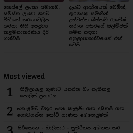
නෙස්ලේ ලංකා සමාගම,
දැයට ආදර්ශයක් වෙමින්,
සමස්ත ලංකා කෙටි
ශූරයෙකු සමඟින්:
වීඩියෝ තරඟාවලිය
උස්වත්ත බිස්කට් රුමේෂ්
හරහා නිසි අපද්‍රව්‍ය
තරංග පතිරගේ ඔලිම්පික්
කළමනාකරණය දිරි
ගමන සඳහා
ගන්වයි
අනුග්‍රාහකත්වයෙන් එක්
වෙයි.
Most viewed
1
කිඹුලාඇළ ගුණාට යනඑන මං නැතිකළ
පොලිස් ප්‍රහාරය
2
කොළඹට වතුර දෙන කැලණි ගඟ දුෂිතයි ගඟ
ගොඩගන්න කෝටි ගාණක මෙහෙයුමක්
3
සිරිකොත - ඩාලිපාර - සුචරිතය අමතක කර