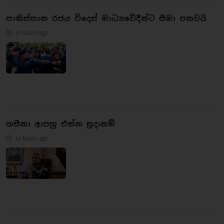
පාකිස්තාන රජය විදෙස් මාධ්‍යවේදීන්ට සීමා පනවයි
10 hours ago
හසීනා ආපහු එන්න සූදානම්
14 hours ago