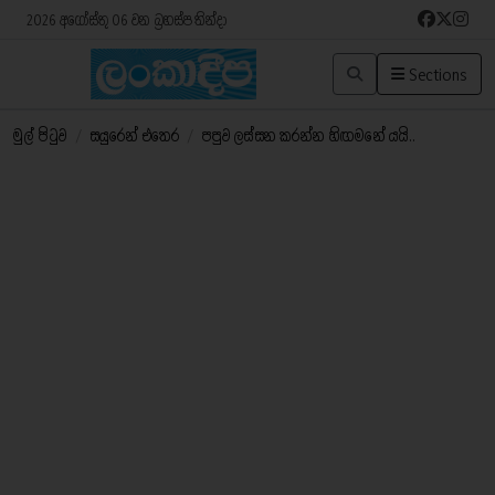
2026 අගෝස්තු 06 වන බ්‍රහස්පතින්දා
Sections
මුල් පිටුව
/
සයුරෙන් එතෙර
/
පපුව ලස්සන කරන්න හිඟමනේ යයි..