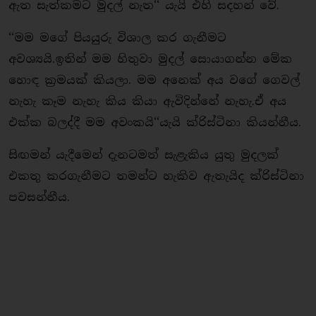
ඇත සැත්කමට මුදල් නැත‘‘ යැයි එහි සදහන් වේ.
‘‘මම මගේ පියයුරු විශාල කර ගැනීමට
අවශ්‍යයි.ඉතින් මම හිතුවා මුදල් සොයාගන්න මේක
හොඳ ක‍්‍රමයක් කියලා. මම අනෙක් අය වගේ ගෙවල්
නැහැ කෑම නැහැ කිය කියා ඇවිදින්නේ නැහැ.ඒ අය
එක්ක බලද්දී මම අවංකයි‘‘යැයි ක්රිස්ටිනා කියන්නීය.
සිඟමන් යැදීමෙන් දැනටමත් සැළැකිය යුතු මුදලක්
එකතු කරගැනීමට තමන්ට හැකිව ඇතැයිද ක්රිස්ටිනා
පවසන්නීය.