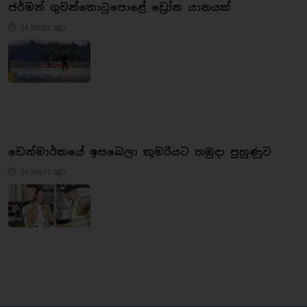
ජර්මන් ගුවන්තොටුපොළේ ඩ්‍රෝන යානයක්
14 hours ago
ඩෙන්මාර්කයේ ඉසබෙලා කුමරියට හමුදා පුහුණුව
14 hours ago