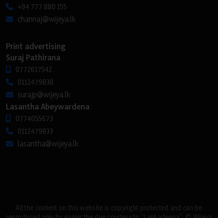
+94 777 880 155
channaj@wijeya.lk
Print advertising
Suraj Pathirana
0772617542
0112479838
surajp@wijeya.lk
Lasantha Abeywardena
0774055673
0112479833
lasantha@wijeya.lk
All the content on this website is copyright protected and can be
reproduced only by giving the due courtesy to “Lankadeepa”. © Wijeya