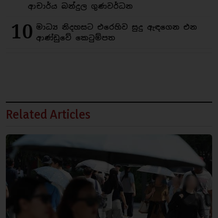
ආචාර්ය බන්දුල ගුණවර්ධන
10
මාධ්‍ය නිදහසට එරෙහිව සුදු ඇඳගෙන එන
ආණ්ඩුවේ කෙටුම්පත
Related Articles