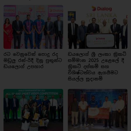
රට වෙනුවෙන් පොදු රද
ඩයලොග් ශ්‍රී ලංකා ක්‍රිකට්
මඩුලු රන්-රිදී දිනූ පුතුන්ට
සම්මාන 2025 උළෙලේ දී
ඩයලොග් උපහාර
ක්‍රිකට් දස්කම් සහ
විශිෂ්ටත්වය ඇගයීමට
සියල්ල සූදානම්