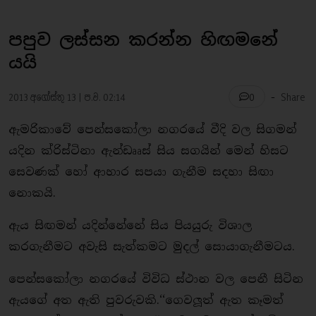
පපුව ලස්සන කරන්න හිඟමනේ
යයි
-
2013 අගෝස්තු 13 | ප.ව. 02:14
Share
0
ඇමරිකාවේ පෙන්සකෝලා නගරයේ වීදි වල සිගමන්
යදින ක්රිස්ටිනා ඇන්ඩෲස් සිය සගයින් මෙන් හිසට
සෙවණක් හෝ ආහාර සපයා ගැනීම සදහා සිඟා
නොකයි.
ඇය සිඟමන් යදින්නේනේ සිය පියයුරු විශාල
කරගැනීමට අවැසි සැත්කමට මුදල් සොයාගැනීමටය.
පෙන්සකෝලා නගරයේ විවිධ ස්ථාන වල පෙනී සිටින
ඇයගේ අත ඇති පුවරුවකි.‘‘ගෙවලූත් ඇත කෑමත්