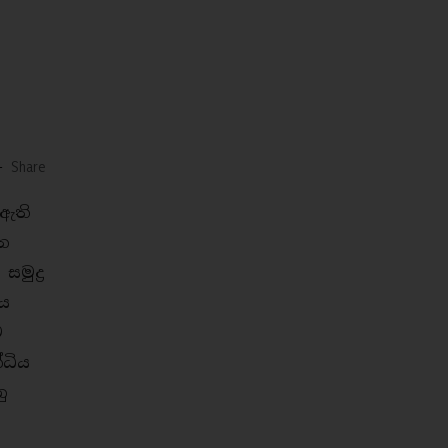
-
Share
 ඇති
ින
ුද්‍ර
මය
ට
්ධිය
ු