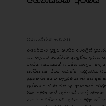
අභ්‍යාසයක් අරඹයි
2011 දෙසැම්බර් 26 | පෙ.ව. 10:24
ඇමෙරිකාව ප‍්‍රමුඛ බටහිර රටවලින් ප‍්‍
බව ලොවට පෙන්වීමේ අරමුණින් ඉරාන නාවි
නාවික අභ්‍යාසයක් ආරම්භ කළේය. මැද පෙරද
සන්ධිය සහ ඒඩන් බොක්ක ආශි‍්‍රතවය. බ
කි‍්‍රයාමාර්ගයකට එලැඹුණහොත් හෝමූස් ස
ප‍්‍රදර්ශනය කිරීම එම යුද අභ්‍යාසයේ අරම
වසා දැමුවහොත් ලෝකයේ තෙල් ප‍්‍රවාහන 
ඇතැයි ද වාර්තා වේ. ඉරානය ඔවුන්ගේ නා