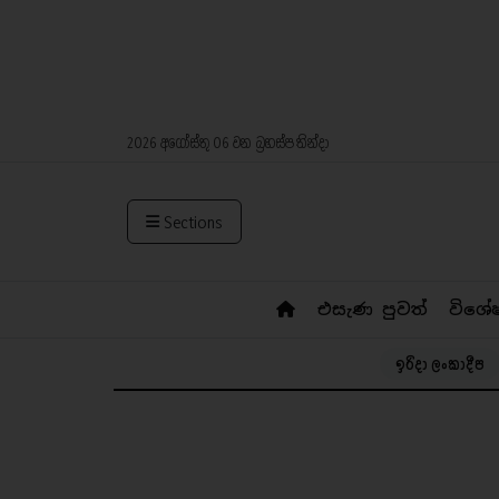
2026 අගෝස්තු 06 වන බ්‍රහස්පතින්දා
Sections
එසැණ පුවත්
විශේ
ඉරිදා ලංකාදීප