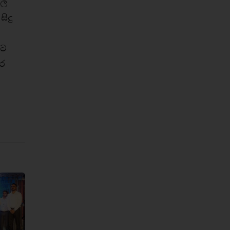
ිල
ිදු
ලට
ිර