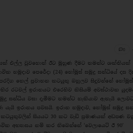
0
රහාරයක් එල්ල වුවහොත් ඊට මුහුණ දීමට තමන්ට ශක්තියක්
ක හමුදාව පෙරේදා (24) හෝමූස් සමුද්‍ර සන්ධියේ දස ද
ිග තෙල් ප‍්‍රවාහන කටයුතු බහුලව සිදුවන්නේ හෝමූස් සම
ටහිර රටවල් ඉරානයට එරෙහිව කිසියම් අවස්ථාවක යුද
මුද්‍ර සන්ධිය වසා දැමීමට තමන්ට හැකියාව ඇතැයි ලොව
ුණ යැයි ඉරානය පවසයි. ඉරාන හමුදාව, හෝමූස් සමුද්‍ර සන
කටයුතුවලින් සියයට 30 කට වැඩි ප‍්‍රමාණයක් අඩපණ වන
වික අභ්‍යාසය නම් කර තිබෙන්නේ ‘වෙලායෙට් ඊ 90’