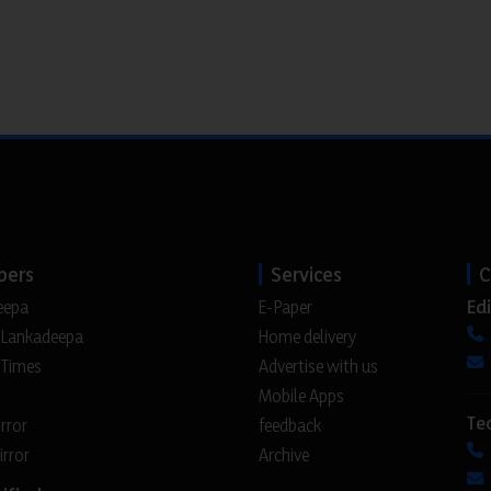
pers
Services
C
Edi
eepa
E-Paper
 Lankadeepa
Home delivery
 Times
Advertise with us
Mobile Apps
Te
irror
feedback
irror
Archive