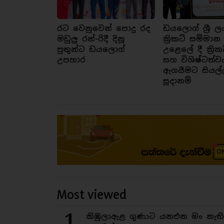
රට වෙනුවෙන් පොදු රද
ඩයලොග් ශ්‍රී ල
මඩුලු රන්-රිදී දිනූ
ක්‍රිකට් සම්මාන
පුතුන්ට ඩයලොග්
උළෙලේ දී ක්‍රික
උපහාර
සහ විශිෂ්ටත්ව
ඇගයීමට සියල්
සූදානම්
Most viewed
1
කිඹුලාඇළ ගුණාට යනඑන මං නැත