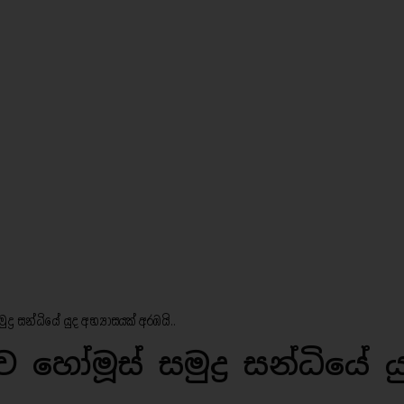
ද්‍ර සන්ධියේ යුද අභ්‍යාසයක් අරඹයි..
හෝමූස් සමුද්‍ර සන්ධියේ ය