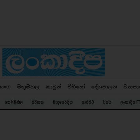
ෂාංග
මතුමහල
කාටූන්
වීඩියෝ
දේශපාලන
ව්‍යාපා
කෙළිමඬල
සිරිකත
මැදපෙරදිග
සාරවිට
විජය
ලංකාදීප FT