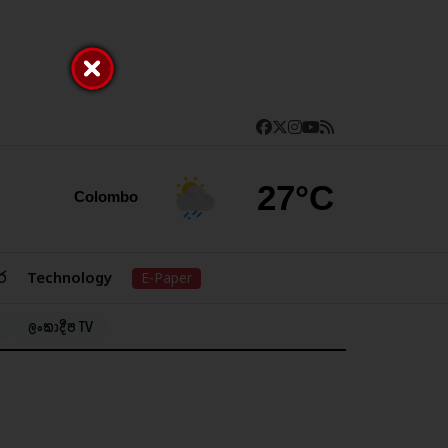
27°C
Colombo
ර
Technology
E-Paper
ලංකාදීප TV