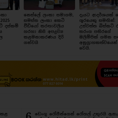
ංකා
නෙස්ලේ ලංකා සමාගම,
දැයට ආදර්ශයක් ව
 2025
සමස්ත ලංකා කෙටි
ශූරයෙකු සමඟින්:
ට් දස්කම්
වීඩියෝ තරඟාවලිය
උස්වත්ත බිස්කට් 
ය
හරහා නිසි අපද්‍රව්‍ය
තරංග පතිරගේ
ල
කළමනාකරණය දිරි
ඔලිම්පික් ගමන ස
ගන්වයි
අනුග්‍රාහකත්වයෙන්
වෙයි.
6
ිකළ
ඩෙංගු රෝගීන්ගෙන් රෝහල් උතුරයි ඇතැ