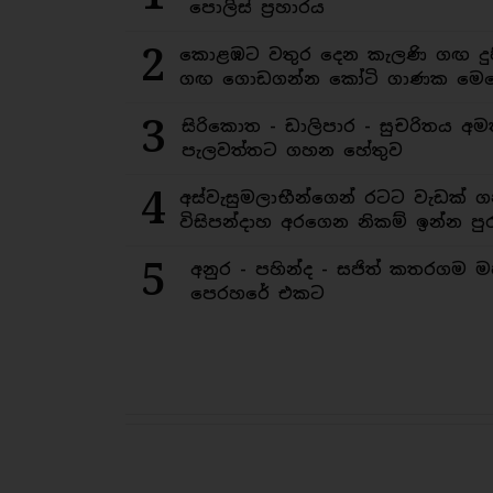
පොලිස් ප්‍රහාරය
2
කොළඹට වතුර දෙන කැලණි ගඟ දුෂ
ගඟ ගොඩගන්න කෝටි ගාණක මෙහ
3
සිරිකොත - ඩාලිපාර - සුචරිතය 
පැලවත්තට ගහන හේතුව
4
අස්වැසුමලාභීන්ගෙන් රටට වැඩක් ග
විසිපන්දාහ අරගෙන නිකම් ඉන්න පුර
5
අනුර - පහින්ද - සජිත් කතරගම 
පෙරහරේ එකට