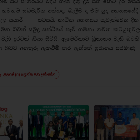
ිම සිට සාගරයට විදිය හැකි දිගු දුර සහ කෙටි දුර මිසය
 සහ නවතම සබ්මැරීන අත්හදා බැලීම ද එම යුද අභ්‍යාසයේදී ස
ුල්ලා සයාරී පවසයි. නාවික අභ්‍යාසය පැවැත්වෙන දින
දැමෙන බවත් සමුද්‍ර සන්ධියේ නැව් ගමනා ගමන කටයුතුව
ි දුරටත් කියා සිටියි. ඇමෙරිකාව බි‍්‍රතාන්‍ය වැනි බටහ
ෙන බවට අනතුරු ඇඟවීම් කර ඇත්තේ ඉරානය පරමාණු
අදහස් (0) බලන්න සහ දක්වන්න