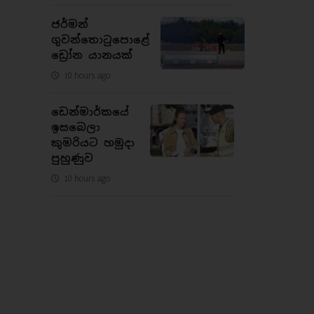
ජර්මන්
ගුවන්තොටුපොළේ
ඩ්‍රෝන යානයක්
10 hours ago
ඩෙන්මාර්කයේ
ඉසබෙලා
කුමරියට හමුදා
පුහුණුව
10 hours ago