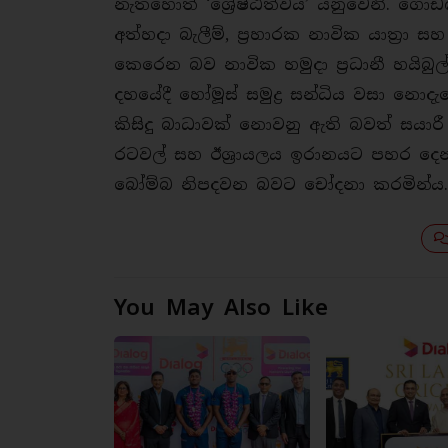
නැතහොත් ‘ශ්‍රේෂ්ඨත්වය’ යනුවෙනි. ගොඩබ
අත්හදා බැලීම්, ප‍්‍රහාරක නාවික යාත‍්‍රා
කෙරෙන බව නාවික හමුදා ප‍්‍රධානී හයිබ
දහයේදී හෝමූස් සමුද්‍ර සන්ධිය වසා නො
කිසිදු බාධාවක් නොවනු ඇති බවත් සයාරී වැඩ
රටවල් සහ ඊශ‍්‍රායලය ඉරානයට පහර ද
බෝම්බ නිපදවන බවට චෝදනා කරමින්ය.
You May Also Like