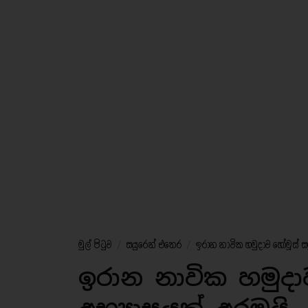
මුල් පිටුව
/
සයුරෙන් එතෙර
/
ඉරාන නාවික හමුදාව හෝමූස් සමු
ඉරාන නාවික හමුදාව 