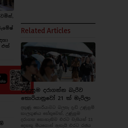
ෙමින්,
රුමේෂ්
Related Articles
ඳහා
 එක්
උණුසුම දරාගන්න බැරිව
කොරියානුවෝ 21 ක් මැරිලා
දකුණු කොරියාවට බලපෑ දැඩි උණුසුම්
කාලගුණය හේතුවෙන්, උණුසුම
දරාගත නොහැකිව එරට වැසියන් 21
ම්
දෙනකු මියගොස් ඇතැයි එරට රජය