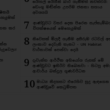
රෝහල් රෝගීන් බාර ගැනීමත් නවත්වයි:
ඩෙංගු මඬින්න උපරිම ජනතා සහාය
ිතයි
අවශ්‍යයි
ෙයුමක්
7
ආණ්ඩුවට වසර දෙක පිරෙන සැප්තැම්බ
අමතක කර
විපක්ෂයෙන් මෙහෙයුමක්
8
නිවෙසක් මිලදී ගැනීම අසීරුම රටවල් අ
න්න
ලංකාව දෙවැනි තැනට - UN Habitat
ුදුවෙලා!
වාර්තාවක් පෙන්වා දෙයි
9
මහ
දැවැන්ත ආර්ථික අභියෝග රුසක් මේ
ආණ්ඩුවට ඉතිරිව තිබෙනවා - හිටපු අමාත
ආචාර්ය බන්දුල ගුණවර්ධන
10
මාධ්‍ය නිදහසට එරෙහිව සුදු ඇඳගෙ
ආණ්ඩුවේ කෙටුම්පත