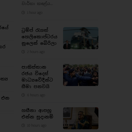
වාර්තා කළේය...
1 hour ago
රයේ
ට්‍රම්ප් රැගත්
හෙලිකොප්ටරය
නූලෙන් බේරිලා
තර
2 hours ago
පාකිස්තාන
රජය විදෙස්
්‍ය
මාධ්‍යවේදීන්ට
සීමා පනවයි
6 hours ago
න එන
හසීනා ආපහු
එන්න සූදානම්
10 hours ago