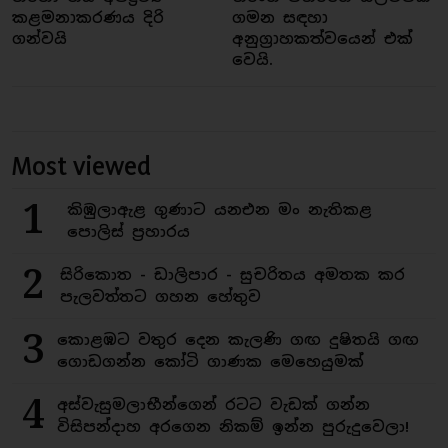
කළමනාකරණය දිරි
ගමන සඳහා
ගන්වයි
අනුග්‍රාහකත්වයෙන් එක්
වෙයි.
Most viewed
1
කිඹුලාඇළ ගුණාට යනඑන මං නැතිකළ
පොලිස් ප්‍රහාරය
2
සිරිකොත - ඩාලිපාර - සුචරිතය අමතක කර
පැලවත්තට ගහන හේතුව
3
කොළඹට වතුර දෙන කැලණි ගඟ දුෂිතයි ගඟ
ගොඩගන්න කෝටි ගාණක මෙහෙයුමක්
4
අස්වැසුමලාභීන්ගෙන් රටට වැඩක් ගන්න
විසිපන්දාහ අරගෙන නිකම් ඉන්න පුරුදුවෙලා!