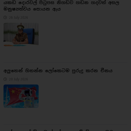
යකඩ දොරවල් පිටුපස නිහඩව හඩන හදවත් අසල
මනුෂ්‍යත්වය සොයන ඇය
26 July 2026
අලුතෙන් හිතන්න ලෝකෙටම පුරුදු කරන චීනය
20 July 2026