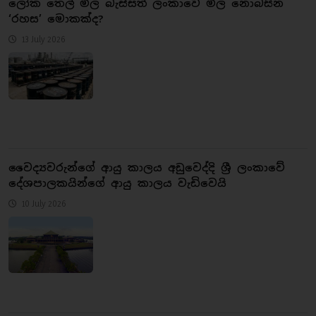
ලෝක තෙල් මිල බැස්සත් ලංකාවේ මිල නොබසින
‘රහස’ මොකක්ද?
13 July 2026
වෛද්‍යවරුන්ගේ ආයු කාලය අඩුවෙද්දි ශ්‍රී ලංකාවේ
දේශපාලකයින්ගේ ආයු කාලය වැඩිවෙයි
10 July 2026