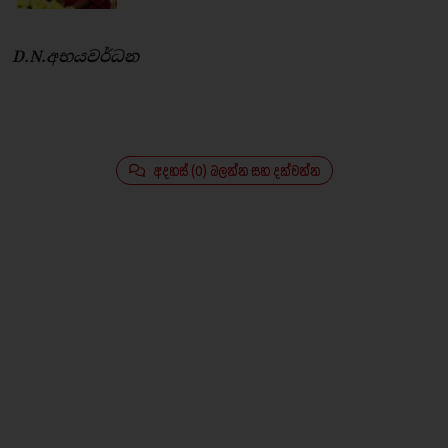
D.N.අභයවර්ධන
අදහස් (0) බලන්න සහ දක්වන්න