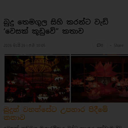
බුදු තෙමගුල සිහි කරන්ට වැඩි
‘වෙසක් කූඩුවේ” කතාව
-
2026 මැයි 29 | ප.ව. 10:05
Share
0
බුදුන් වහන්සේට උපහාර පිදීමේ
කතාව