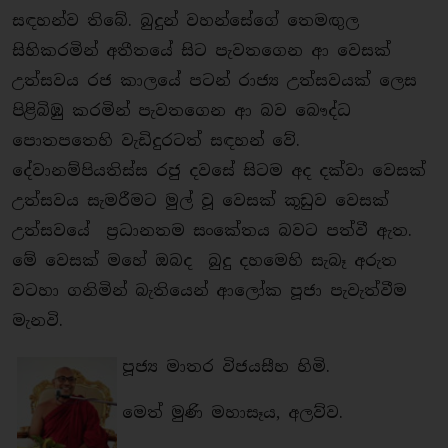
සඳහන්ව තිබේ. බුදුන් වහන්සේගේ තෙමඟුල
සිහිකරමින් අතීතයේ සිට පැවතගෙන ආ වෙසක්
උත්සවය රජ කාලයේ පටන් රාජ්‍ය උත්සවයක් ලෙස
පිළිබිඹු කරමින් පැවතගෙන ආ බව බෞද්ධ
පොතපතෙහි වැඩිදුරටත් සඳහන් වේ.
දේවානම්පියතිස්ස රජු දවසේ සිටම අද දක්වා වෙසක්
උත්සවය සැමරීමට මුල් වූ වෙසක් කූඩුව වෙසක්
උත්සවයේ ප්‍රධානතම සංකේතය බවට පත්වී ඇත.
මේ වෙසක් මහේ ඔබද බුදු දහමෙහි සැබෑ අරුත
වටහා ගනිමින් බැතියෙන් ආලෝක පූජා පැවැත්වීම
මැනවි.
පූජ්‍ය මාතර විජයසීහ හිමි.
මෙත් මුණි මහාසෑය, අලව්ව.