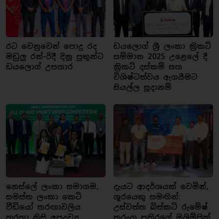
රට වෙනුවෙන් පොදු රද
ඩයලොග් ශ්‍රී ලංකා ක්‍රිකට්
මඩුලු රන්-රිදී දිනූ පුතුන්ට
සම්මාන 2025 උළෙලේ දී
ඩයලොග් උපහාර
ක්‍රිකට් දස්කම් සහ
විශිෂ්ටත්වය ඇගයීමට
සියල්ල සූදානම්
නෙස්ලේ ලංකා සමාගම,
දැයට ආදර්ශයක් වෙමින්,
සමස්ත ලංකා කෙටි
ශූරයෙකු සමඟින්:
වීඩියෝ තරඟාවලිය
උස්වත්ත බිස්කට් රුමේෂ්
හරහා නිසි අපද්‍රව්‍ය
තරංග පතිරගේ ඔලිම්පික්