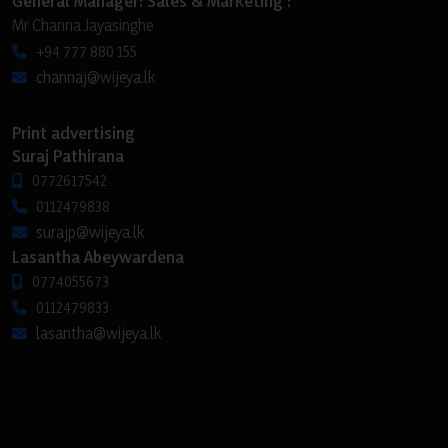
General Manager: Sales & Marketing :
Mr Channa Jayasinghe
+94 777 880 155
channaj@wijeya.lk
Print advertising
Suraj Pathirana
0772617542
0112479838
surajp@wijeya.lk
Lasantha Abeywardena
0774055673
0112479833
lasantha@wijeya.lk