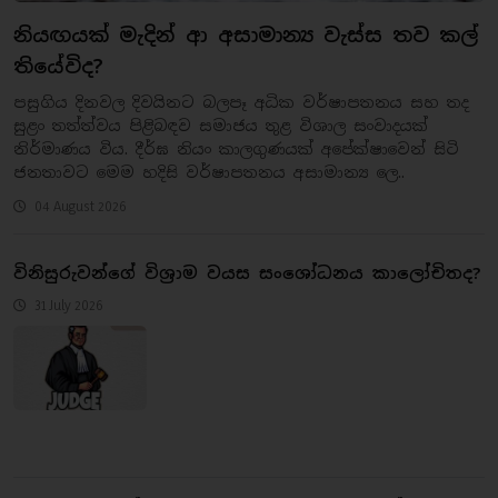
නියඟයක් මැදින් ආ අසාමාන්‍ය වැස්ස තව කල්
තියේවිද?
​පසුගිය දිනවල දිවයිනට බලපෑ අධික වර්ෂාපතනය සහ තද
සුළං තත්ත්වය පිළිබඳව සමාජය තුළ විශාල සංවාදයක්
නිර්මාණය විය. දීර්ඝ නියං කාලගුණයක් අපේක්ෂාවෙන් සිටි
ජනතාවට මෙම හදිසි වර්ෂාපතනය අසාමාන්‍ය ලෙ..
04 August 2026
​විනිසුරුවන්ගේ විශ්‍රාම වයස සංශෝධනය කාලෝචිතද?
31 July 2026