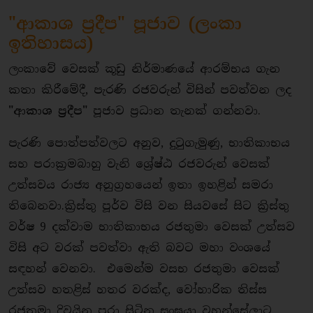
"ආකාශ ප්‍රදීප" පූජාව (ලංකා
ඉතිහාසය)
​ලංකාවේ වෙසක් කූඩු නිර්මාණයේ ආරම්භය ගැන
කතා කිරීමේදී, පැරණි රජවරුන් විසින් පවත්වන ලද
"ආකාශ ප්‍රදීප"
පූජාව ප්‍රධාන තැනක් ගන්නවා.
​පැරණි පොත්පත්වලට අනුව, දුටුගැමුණු, භාතිකාභය
සහ පරාක්‍රමබාහු වැනි ශ්‍රේෂ්ඨ රජවරුන් වෙසක්
උත්සවය රාජ්‍ය අනුග්‍රහයෙන් ඉතා ඉහළින් සමරා
තිබෙනවා.​ක්‍රිස්තු පූර්ව විසි වන සියවසේ සිට ක්‍රිස්තු
වර්ෂ 9 දක්වාම භාතිකාභය රජතුමා වෙසක් උත්සව
විසි අට වරක් පවත්වා ඇති බවට මහා වංශයේ
සඳහන් වෙනවා. එමෙන්ම වසභ රජතුමා වෙසක්
උත්සව හතළිස් හතර වරක්ද, වෝහාරික තිස්ස
රජතුමා දිවයින පුරා සිටින සංඝයා වහන්සේලාට