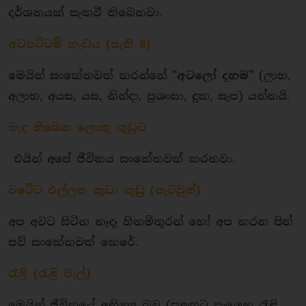
දර්ශනයක් සැඟවී තිබෙනවා.
අටපට්ටම් හැඩය (පැති 8)
මෙයින් සංකේතවත් කරන්නේ
"අටලෝ දහම"
(ලාභ,
අලාභ, අයස, යස, නින්දා, ප්‍රශංසා, දුක, සැප) යන්නයි.
මැද තිබෙන ලොකු කූඩුව
එයින් අපේ ජීවිතය සංකේතවත් කරනවා.
​වටේට එල්ලන කුඩා කූඩු (පැටවුන්)
අප අවට සිටින නෑදෑ හිතමිතුරන් හෝ අප කරන පින්
පව් සංකේතවත් කෙරේ.
රැළි (රැළි වැල්)
මෙයින් ජීවිතයේ අනිත්‍ය බව (සුළඟට සැලෙන රැළි