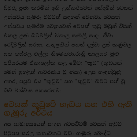
සිවුරු පූජා කරමින් අති උත්කර්ෂවත් අන්දමින් වෙසක්
උත්සවය සැමරූ බවටත් සඳහන් වෙනවා. වෙසක්
උත්සවය සැමරීම වෙනුවෙන් වෙසක් කූඩු ඔවුන් විසින්
එකල උණ බටවලින් විශාල සැකිලි සාදා, ඒවා
රෙදිවලින් සරසා, ඇතුළතින් පහන් දල්වා උස් කණුවල
සහ ගස්වල එල්ලා තිබෙනවා.​රාත්‍රී කාලයට මුළු
පරිසරයම ඒකාලෝක කළ මේවා
"කුඩ"
(කුඩයක්
මෙන් ඉහළින් ආවරණය වූ නිසා) ලෙස හැඳින්වුණු
අතර, පසුව එය "කුඩුව" සහ "කූඩුව" බවට පත් වූ
බව විශ්වාස කෙරෙනවා.
​වෙසක් කූඩුවේ හැඩය සහ එහි ඇති
ගැඹුරු අර්ථය
​අප සාමාන්‍යයෙන් සාදන අටපට්ටම් වෙසක් කූඩුව
පිටුපස සරල කතාවකට වඩා ගැඹුරු බෞද්ධ