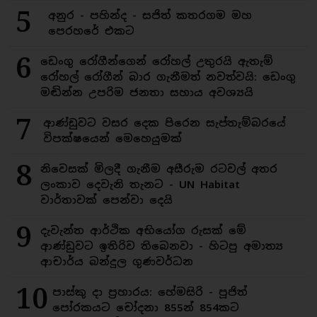
5
අනුර - පහින්ද - සජිත් කතරගම මහ
පෙරහරේ එකට
6
ඩෙංගු රෝගීන්ගෙන් රෝහල් උතුරයි ඇතැම්
රෝහල් රෝගීන් බාර ගැනීමත් නවත්වයි: ඩෙංගු
මඬින්න උපරිම ජනතා සහාය අවශ්‍යයි
7
ආණ්ඩුවට වසර දෙක පිරෙන සැප්තැම්බරයේ
විපක්ෂයෙන් මෙහෙයුමක්
8
නිවෙසක් මිලදී ගැනීම අසීරුම රටවල් අතර
ලංකාව දෙවැනි තැනට - UN Habitat
වාර්තාවක් පෙන්වා දෙයි
9
දැවැන්ත ආර්ථික අභියෝග රුසක් මේ
ආණ්ඩුවට ඉතිරිව තිබෙනවා - හිටපු අමාත්‍ය
ආචාර්ය බන්දුල ගුණවර්ධන
10
පාස්කු දා ප්‍රහාරය: හේමසිරි - පූජිත්
පෝරකයට චෝදනා 855න් 854කට