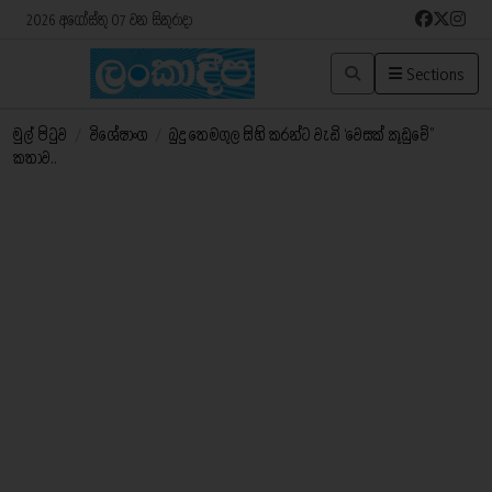
2026 අගෝස්තු 07 වන සිකුරාදා
Sections
මුල් පිටුව
/
විශේෂාංග
/
බුදු තෙමගුල සිහි කරන්ට වැඩි ‘වෙසක් කූඩුවේ”
කතාව..