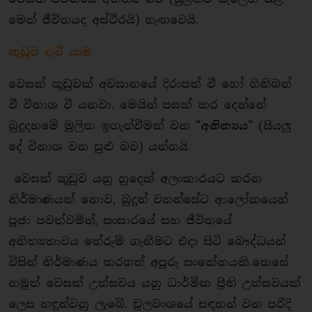
මෙන් ජීවිතයද අස්ථිරයි) හැඟවෙයි.
කූඩුව දැවී යාම
වෙසක් කූඩුවක් අවසානයේ දිරාපත් වී හෝ ගිනිබත්
වී විනාශ වී යනවා. මෙයින් පසක් කර දෙන්නේ
බුදුදහමේ මූලික ඉගැන්වීමක් වන
"අනිත්‍යය"
(සියලු
දේ විනාශ වන සුළු බව) යන්නයි.
වෙසක් කූඩුව යනු හුදෙක් අලංකාරයට කරන
නිර්මාණයක් නොව, බුදුන් වහන්සේට ආලෝකයෙන්
පූජා පවත්වමින්, සංසාරයේ සහ ජීවිතයේ
අනිත්‍යතාවය තේරුම් ගැනීමට එදා සිටි බෞද්ධයන්
විසින් නිර්මාණය කරගත් අපූරු සංකේතයකි.කෙසේ
නමුත් වෙසක් උත්සවය යනු ධාර්මික ප්‍රීති උත්සවයක්
ලෙස හඳුන්වනු ලැබේ. චූලවංශයේ සඳහන් වන පරිදි