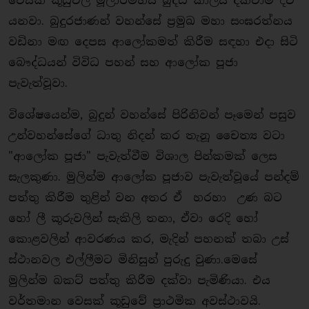
​වෙසක් කූඩුවල මූලාරම්භය බුද්ධ කාලය දක්වාම දිව
යනවා. බුදුරජාණන් වහන්සේ ප්‍රමුඛ මහා සංඝරත්නය
වඩිනා මඟ දෙපස ආලෝකමත් කිරීම සඳහා එදා සිටි
බෞද්ධයන් විවිධ පහන් සහ ආලෝක පූජා
පැවැත්වූවා.
​විශේෂයෙන්ම, බුදුන් වහන්සේ පිරිනිවන් පෑමෙන් පසුව
උන්වහන්සේගේ ධාතු නිදන් කර තැනූ චෛත්‍ය වටා
"ආලෝක පූජා" පැවැත්වීම විශාල පින්කමක් ලෙස
සැලකුණා. මුලින්ම ආලෝක පූජාව පැවැත්වූයේ පන්දම්
පත්තු කිරීම තුළින් වන අතර ඒ හරහා උණ බට
හෝ ලී කූරුවලින් සැකිලි තනා, ඒවා රෙදි හෝ
කොළවලින් ආවරණය කර, මැදින් පහනක් තබා උස්
ස්ථානවල එල්ලීමට මිනිසුන් පුරුදු වුණා.මෙසේ
මුලින්ම බකට් පත්තු කිරීම දක්වා පැමිණියා. එය
වර්තමාන වෙසක් කූඩුවේ ප්‍රාථමික අවස්ථාවයි.