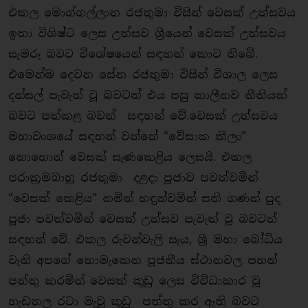
එකල මොග්ගල්ලාන රජතුමා විසින් වෙසක් උත්සවය
ඉතා විශිෂ්ට ලෙස උත්සව ශ්‍රීයෙන් වෙසක් උත්සවය
සැමරූ බවට විශේෂයෙන් සඳහන් කොට තිබේ.
එමෙන්ම දෙවන සේන රජතුමා විසින් විශාල ලෙස
දන්සල් පැවැත් වූ බවටත් එය පසු කාලීනව නීතියක්
බවට පත්කළ බවත් සඳහන් වේ.වෙසක් උත්සවය
මහාවංශයේ සඳහන් වන්නේ “වේසාක කීලං”
නොහොත් වෙසක් සැණකෙළිය ලෙසයි. එකල
පරාක්‍රමබාහු රජතුමා දළදා පූජාව පවත්වමින්
“වෙසක් කෙළිය” නමින් හඳුන්වමින් සති ගණන් පුද
පූජා පවත්වමින් වෙසක් උත්සව පැවැත් වූ බවටත්
සඳහන් වේ. එකල රුවන්වැලි සෑය, ශ්‍රී මහා බෝධිය
වැනි අපගේ නොමැකෙන පූජනීය ස්ථානවල පහන්
පත්තු කරමින් වෙසක් කූඩු ලෙස විවිධාකාර වූ
හැඩතල රටා මැවූ කූඩු පත්තු කර ඇති බවට