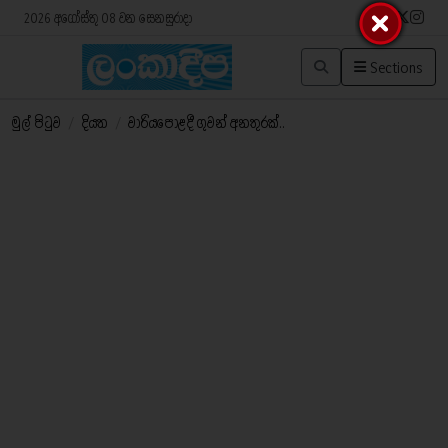
2026 අගෝස්තු 08 වන සෙනසුරාදා
Sections
මුල් පිටුව
/
දියත
/
වාරියපොළදී ගුවන් අනතුරක්..