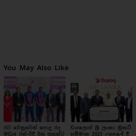
You May Also Like
රට වෙනුවෙන් පොදු රද
ඩයලොග් ශ්‍රී ලංකා ක්‍රිකට්
මඩුලු රන්-රිදී දිනූ පුතුන්ට
සම්මාන 2025 උළෙලේ දී