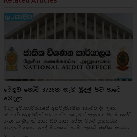
රේගුව කෝටි 3726ක තෑගි මුදල් පිට පාරේ
බෙදලා
මුදල් අමාත්‍යවරයාගේ අනුමැතියකින් තොරව ශ්‍රී ලංකා
රේගුවේ නිලධාරීන් සහ ඔත්තු කරුවන් සඳහා රුපියල් කෝටි
3726 ක මුදලක් 2012 සිට 2025 දක්වා වසර දාහතරක
කාලයේදී ත්‍යාග මුදල් වශයෙන් ගෙවා ඇතැයි ජාතික විගණ..
2 hours ago