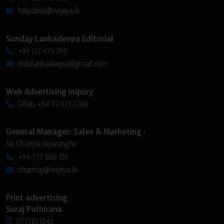
helpdesk@wijeya.lk
Sunday Lankadeepa Editorial
+94 112 479 260
iridalankadeepa@gmail.com
Web Advertising Inquiry
Dilan: +94 77 372 7288
General Manager: Sales & Marketing :
Mr Channa Jayasinghe
+94 777 880 155
channaj@wijeya.lk
Print advertising
Suraj Pathirana
0772617542