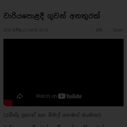
වාරියපොළදී ගුවන් අනතුරක්
-
2025 මාර්තු 21 | පෙ.ව. 08:25
Share
9
(රවීන්ද්‍ර ප්‍රභාත් සහ බිමල් ශ්‍යාමන් ජයසිංහ)