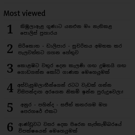
Most viewed
1
කිඹුලාඇළ ගුණාට යනඑන මං නැතිකළ
පොලිස් ප්‍රහාරය
2
සිරිකොත - ඩාලිපාර - සුචරිතය අමතක කර
පැලවත්තට ගහන හේතුව
3
කොළඹට වතුර දෙන කැලණි ගඟ දුෂිතයි ගඟ
ගොඩගන්න කෝටි ගාණක මෙහෙයුමක්
4
අස්වැසුමලාභීන්ගෙන් රටට වැඩක් ගන්න
විසිපන්දාහ අරගෙන නිකම් ඉන්න පුරුදුවෙලා!
5
අනුර - පහින්ද - සජිත් කතරගම මහ
පෙරහරේ එකට
6
ආණ්ඩුවට වසර දෙක පිරෙන සැප්තැම්බරයේ
විපක්ෂයෙන් මෙහෙයුමක්