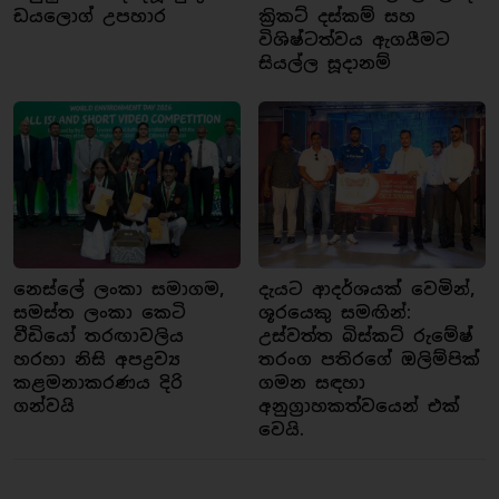
ඩයලොග් උපහාර
ක්‍රිකට් දස්කම් සහ
විශිෂ්ටත්වය ඇගයීමට
සියල්ල සූදානම්
නෙස්ලේ ලංකා සමාගම,
දැයට ආදර්ශයක් වෙමින්,
සමස්ත ලංකා කෙටි
ශූරයෙකු සමඟින්:
වීඩියෝ තරඟාවලිය
උස්වත්ත බිස්කට් රුමේෂ්
හරහා නිසි අපද්‍රව්‍ය
තරංග පතිරගේ ඔලිම්පික්
කළමනාකරණය දිරි
ගමන සඳහා
ගන්වයි
අනුග්‍රාහකත්වයෙන් එක්
වෙයි.