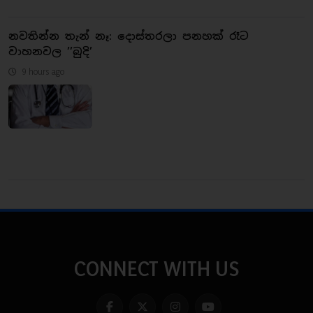
නවතින්න තැන් නෑ: දොස්තරලා පනහක් රෑට
වාහනවල ’’බුදි’
9 hours ago
CONNECT WITH US