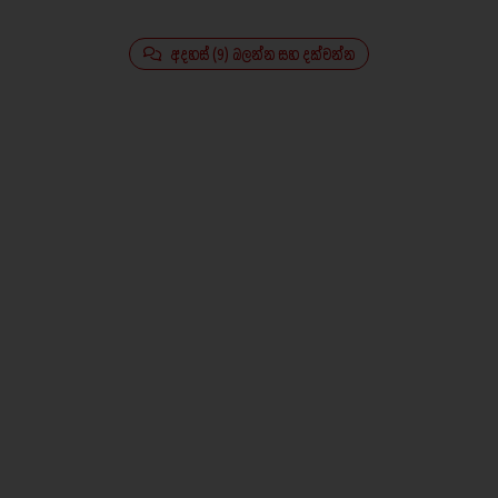
අදහස් (9) බලන්න සහ දක්වන්න