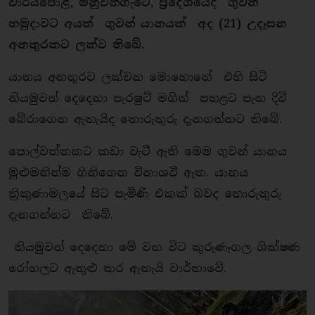
වාරියපොළ, මිනුවන්ගැටේ, ප්‍රදේශයේදී ගුවන්
හමුදාවට අයත් ගුවන් යානයක් අද (21) උදෑසන
අනතුරකට ලක්ව තිබේ.
යානය අනතුරට ලක්වන මොහොතේ එහි සිටි
නියමුවන් දෙදෙනා පැරෂුට් මගින් පහළට පැන දිවි
බේරාගෙන ඇතැයිද තොරුතුරු දැනගන්නට තිබේ.
පොල්වත්තකට කඩා වැටී ඇති මෙම ගුවන් යානය
මුළුමනින්ම ගිනිගෙන විනාශවී ඇත. යානය
ත්‍රිකුණාමලයේ සිට පැමිණි එකක් බවද තොරුතුරු
දැනගන්නට තිබේ.
නියමුවන් දෙදෙනා මේ වන විට කුරුණෑගල ශික්ෂණ
රෝහලට ඇතුළු කර ඇතැයි වාර්තාවේ.