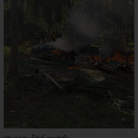
(ඡායාරූප- බිමල් ශ්‍යාමන්)