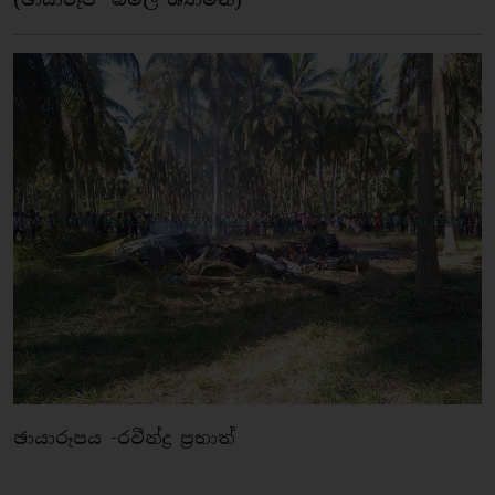
ඡායාරූපය -රවීන්ද්‍ර ප්‍රභාත්