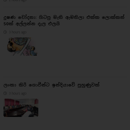
දූෂණ චෝදනා: හිටපු මැති ඇමතිලා එක්ක ලොක්කන්
50ක් අල්ලන්න දැල එලයි
3 hours ago
ලංකා කිරි ගොවීන්ට ඉන්දියාවේ පුහුණුවක්
3 hours ago