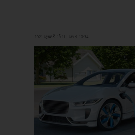
2021 දෙසැම්බර් 11 | පෙ.ව. 10:34