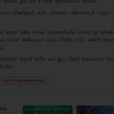
විය යුතු බව ද රාජ්‍ය අමාත්‍යවරයා කීවේය.
ාහන ක්ෂේත්‍රයේ සැබෑ අවශ්‍යතා මොනවාදැයි හඳුනා 
.
සඳහා මෙම වාහන ගැළපෙන්නේද, අවශ්‍ය දුර ප්‍රමාණ
 වාහන නිෂ්පාදනය වෙලා තිබේද ආදිය මෙහිදී සොයා
ය.
බදුවලින් නිදහස් කිරීම හෝ මුදල ඩීසල් වාහනවලට වඩ
කීවේය.
අදහස් (7) බලන්න සහ දක්වන්න