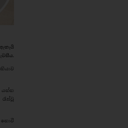
 ඇතැයි
ැවසීය.
ැකියාව
 යන්න
රැස්වූ
 නොවී