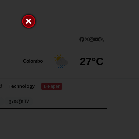
27°C
Colombo
ර
Technology
E-Paper
ලංකාදීප TV