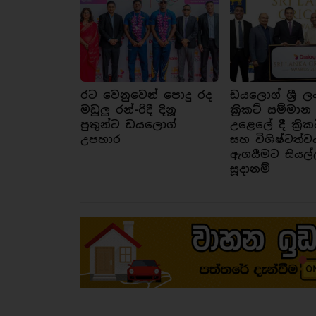
රට වෙනුවෙන් පොදු රද
ඩයලොග් ශ්‍රී ල
මඩුලු රන්-රිදී දිනූ
ක්‍රිකට් සම්මාන
පුතුන්ට ඩයලොග්
උළෙලේ දී ක්‍රික
උපහාර
සහ විශිෂ්ටත්ව
ඇගයීමට සියල්
සූදානම්