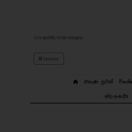
2026 අගෝස්තු 08 වන සෙනසුරාදා
Sections
එසැණ පුවත්
විශේ
ඉරිදා ලංකාදීප