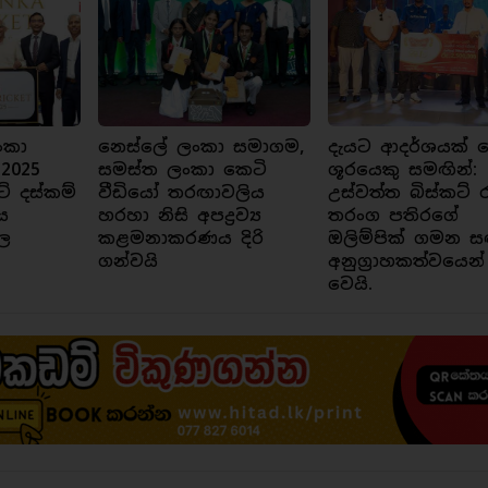
ංකා
නෙස්ලේ ලංකා සමාගම,
දැයට ආදර්ශයක් ව
 2025
සමස්ත ලංකා කෙටි
ශූරයෙකු සමඟින්:
ට් දස්කම්
වීඩියෝ තරඟාවලිය
උස්වත්ත බිස්කට් 
ය
හරහා නිසි අපද්‍රව්‍ය
තරංග පතිරගේ
ල
කළමනාකරණය දිරි
ඔලිම්පික් ගමන ස
ගන්වයි
අනුග්‍රාහකත්වයෙන්
වෙයි.