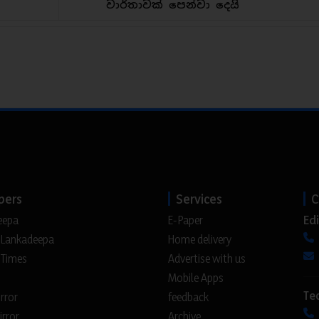
වාර්තාවක් පෙන්වා දෙයි
pers
Services
C
Edi
eepa
E-Paper
 Lankadeepa
Home delivery
 Times
Advertise with us
Mobile Apps
Te
irror
feedback
irror
Archive