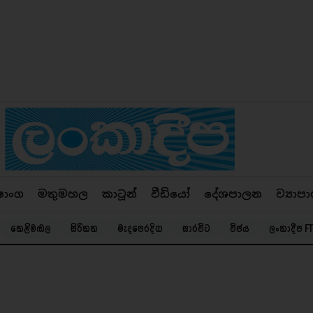
ෂාංග
මතුමහල
කාටූන්
වීඩියෝ
දේශපාලන
ව්‍යාපා
කෙළිමඬල
සිරිකත
මැදපෙරදිග
සාරවිට
විජය
ලංකාදීප FT