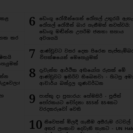
6
ිකළ
ඩෙංගු රෝගීන්ගෙන් රෝහල් උතුරයි ඇතැ
රෝහල් රෝගීන් බාර ගැනීමත් නවත්වයි:
ඩෙංගු මඬින්න උපරිම ජනතා සහාය
අමතක කර
අවශ්‍යයි
7
ආණ්ඩුවට වසර දෙක පිරෙන සැප්තැම්බ
ිතයි
විපක්ෂයෙන් මෙහෙයුමක්
ෙයුමක්
8
දැවැන්ත ආර්ථික අභියෝග රුසක් මේ
න්න
ආණ්ඩුවට ඉතිරිව තිබෙනවා - හිටපු අමාත
ුදුවෙලා!
ආචාර්ය බන්දුල ගුණවර්ධන
9
මහ
පාස්කු දා ප්‍රහාරය: හේමසිරි - පූජිත්
පෝරකයට චෝදනා 855න් 854කට
වරදකරුවෝ වෙති
10
නිවෙසක් මිලදී ගැනීම අසීරුම රටවල්
අතර ලංකාව දෙවැනි තැනට - UN Habi