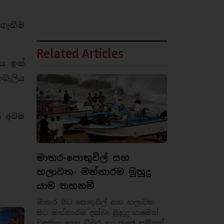
ගැනීම
Related Articles
ය ඉන්
බැලිය
ා අවම
මාතර-පොතුවිල් සහ
හලාවත- මන්නාරම මුහුදු
යාම තහනම්
මාතර සිට පොතුවිල් සහ හලාවත
සිට මන්නාරම දක්වා මුහුදු යාමෙන්
වළකින ලෙස ධීවර හා ජලජ සම්පත්