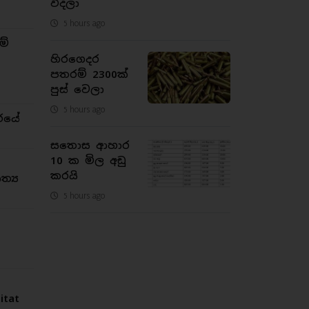
විදලා
5 hours ago
ම්
හිරගෙදර
පතරම් 2300ක්
පුස් වෙලා
5 hours ago
රයේ
සතොස ආහාර
10 ක මිල අඩු
කරයි
්‍ය
5 hours ago
tat