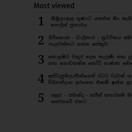
Most viewed
1
කිඹුලාඇළ ගුණාට යනඑන මං නැත
පොලිස් ප්‍රහාරය
2
සිරිකොත - ඩාලිපාර - සුචරිතය 
පැලවත්තට ගහන හේතුව
3
කොළඹට වතුර දෙන කැලණි ගඟ දුෂ
ගඟ ගොඩගන්න කෝටි ගාණක මෙහ
4
අස්වැසුමලාභීන්ගෙන් රටට වැඩක් ග
විසිපන්දාහ අරගෙන නිකම් ඉන්න පුර
5
අනුර - පහින්ද - සජිත් කතරගම 
පෙරහරේ එකට