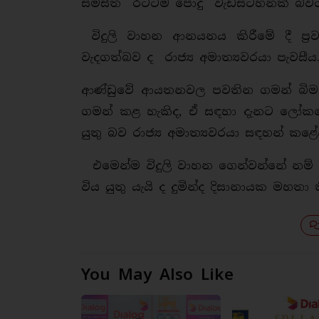
සමස්ත රටටම පොදු වැඩසටහනක් බවට පත්
විදුලි වාහන ආනයනය කිරීමේ දී ප්‍රව
වැදගත්බව ද රාජ්‍ය අමාත්‍යවරයා පැවසීය
ආණ්ඩුවේ ආයතනවල පවතින ගමන් බිමන් 
ගමන් කළ හැකිද, ඒ සඳහා දැනට ලෝකයේ
යුතු බව රාජ්‍ය අමාත්‍යවරයා සඳහන් කළේ
එමෙන්ම විදුලි වාහන ගෙන්වන්නේ නම් 
විය යුතු යැයි ද දුමින්ද දිසානායක මහතා 
You May Also Like