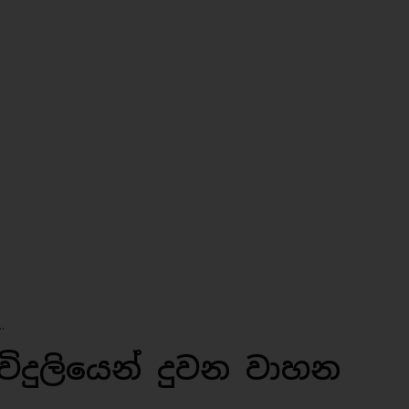
.
ිදුලියෙන් දුවන වාහන