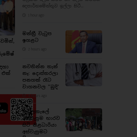
දෙපාර්තමේන්තුව ඉල්ලා සිටී...
1 hour ago
මන්ත්‍රී වැටුප
ඉහළට
ෙමින්,
2 hours ago
රුමේෂ්
නවතින්න තැන්
ඳහා
නෑ: දොස්තරලා
 එක්
පනහක් රෑට
වාහනවල ’’බුදි’
4 hours ago
තවලකැලේ
අස්වැසුම භාරව
සිටි නිළධාරියා
අස්වැසුමට