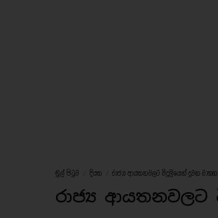
මුල් පිටුව
/
දියත
/
රාජ්‍ය ආයතනවලට විදුලියෙන් දුවන වාහන.
රාජ්‍ය ආයතනවලට ව