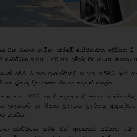
නය වන වාහන භාවිතා කිරීමේ යෝජනාවක් ඉදිරිපත් වී
ති සංවර්ධන රාජ්‍ය අමාත්‍ය දුමින්ද දිසානායක මහතා ප
‍රථමයෙන් මෙම වාහන ප්‍රායෝගිකව භාවිත කිරීමට ඇති හ
අමාත්‍ය දුමින්ද දිසානායක මහතා සඳහන් කළේය .
දුලිය භාවිත කිරීම හා ඒ සඳහා ඇති අභියෝග මොනවාද
ශක්ති හා විද්‍යුත් ප්‍රවාහන ප්‍රවර්ධන අනුකමිටුව 
බව කීවේය.
වාහන ප්‍රවර්ධනය කිරීම එක් අංශයකට පමණක් සීමා