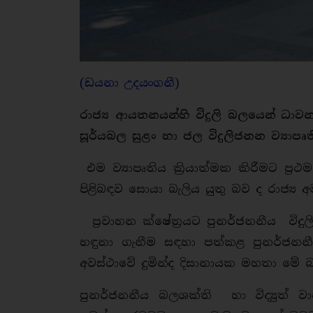
(ඩයනා උදයංගනී)
රාජ්‍ය ආයතනයන්හි විදුලි බලයෙන් ධාව
සූර්යබල සුළං හා ජල විදුලිජනන ව්‍යාපෘ
එම ව්‍යාපෘතිය ක්‍රියාත්මක කිරීමට ප්
පිළිබඳව සොයා බැලිය යුතු බව ද රාජ්‍ය 
ප්‍රවාහන ක්ෂේත්‍රයට පුනර්ජනනීය වි
හඳුනා ගැනීම සඳහා පත්කළ පුනර්ජනනීය බල
අවස්ථාවේ දුමින්ද දිසානායක මහතා මේ 
පුනර්ජනනීය බලශක්ති හා විද්‍යුත් 