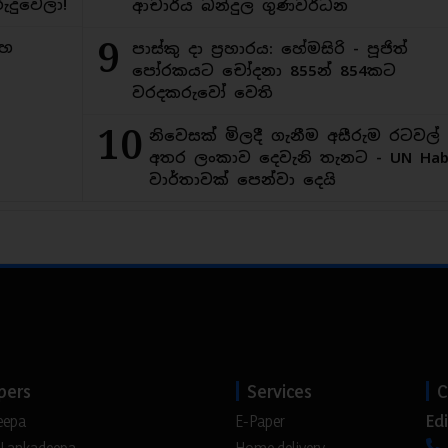
ුදුවෙලා!
ආචාර්ය බන්දුල ගුණවර්ධන
9
මහ
පාස්කු දා ප්‍රහාරය: හේමසිරි - පූජිත්
පෝරකයට චෝදනා 855න් 854කට
වරදකරුවෝ වෙති
10
නිවෙසක් මිලදී ගැනීම අසීරුම රටවල්
අතර ලංකාව දෙවැනි තැනට - UN Habi
වාර්තාවක් පෙන්වා දෙයි
pers
Services
C
Edi
eepa
E-Paper
 Lankadeepa
Home delivery