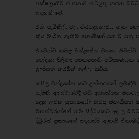
පක්ෂග්‍රාහීව රාජකාරී කටයුතු කරන බවට
සඳහන් වේ.
එකී පැමිණිලි වල නිරවද්‍යතාවය ගැන නො
ක්‍රියාමාර්ග ගැනීම කොමිෂන් සභාව සතු
එමෙන්ම කපිල චන්ද්‍රසේන මහතා ජීවත්ව ස
චෝදනා පිළිබඳ අපක්ෂපාතී පරීක්‍ෂණය
ඉදිරිපත් කරමින් ඉල්ලා සිටියි.
කපිල චන්ද්‍රසේන කට උත්තරයක් ලබාදී
පැමිණි අවස්ථාවේදී එහි අධ්‍යක්ෂක ජන
දෙනු ලබන ප්‍රකාශයේදී හිටපු ජනාධිපති ම
මහත්වරුන්ගේ නම් සිද්ධියකට අදාල බව
දිවුරුම් ප්‍රකාශයේ සඳහන්ව ඇතැයි ඒකාබද