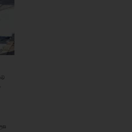
ිව
ා
ලෙස