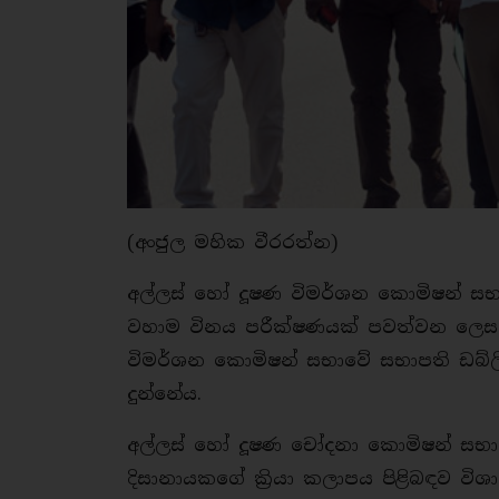
(අංජුල මහික වීරරත්න)
අල්ලස් හෝ දූෂණ විමර්ශන කොමිෂන් සභ
වහාම විනය පරීක්ෂණයක් පවත්වන ලෙස 
විමර්ශන කොමිෂන් සභාවේ සභාපති ඩබ්ලිව
දුන්නේය.
අල්ලස් හෝ දූෂණ චෝදනා කොමිෂන් සභා
දිසානායකගේ ක්‍රියා කලාපය පිළිබඳව ව