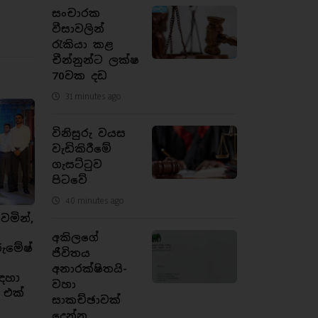
සංචාරක
වීසාවලින්
රැකියා කළ
චීන්නුන්ට ලක්ෂ
70වක දඩ
31 minutes ago
විනිසුරු වයස
වැඩිකිරීමේ
ගැසට්ටුව
පිටවේ
40 minutes ago
ෙමින්,
අකිලගේ
රුමේෂ්
ජීවිතය
අනාරක්ෂිතයි-
ඳහා
වහා
 එක්
සාකච්ඡාවක්
දෙන්න