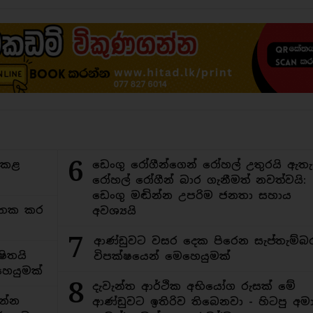
6
ිකළ
ඩෙංගු රෝගීන්ගෙන් රෝහල් උතුරයි ඇතැ
රෝහල් රෝගීන් බාර ගැනීමත් නවත්වයි:
ඩෙංගු මඬින්න උපරිම ජනතා සහාය
අමතක කර
අවශ්‍යයි
7
ආණ්ඩුවට වසර දෙක පිරෙන සැප්තැම්බ
ිතයි
විපක්ෂයෙන් මෙහෙයුමක්
ෙයුමක්
8
දැවැන්ත ආර්ථික අභියෝග රුසක් මේ
න්න
ආණ්ඩුවට ඉතිරිව තිබෙනවා - හිටපු අමාත