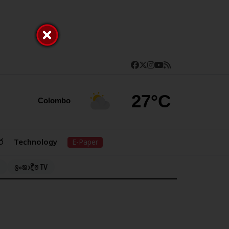
27°C
Colombo
ර
Technology
E-Paper
ලංකාදීප TV