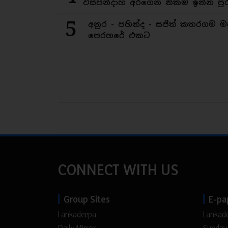
විසිපන්දාහ අරගෙන නිකම් ඉන්න පුර
5
අනුර - පහින්ද - සජිත් කතරගම 
පෙරහරේ එකට
CONNECT WITH US
Group Sites
E-pa
Lankadeepa
Lankad
Daily Mirror
Sunday