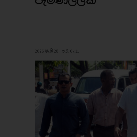
පැමිණිල්ලක්
2026 මැයි 28 | ප.ව. 07:11