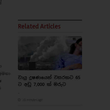
ේ
Related Articles
ය
ත
 අමතා
වායු දූෂණයෙන් වසරකට 65
ෂ
ට අඩු 7,000 ක් මරුට
ම
..
20 minutes ago