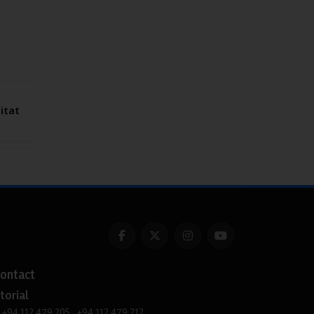
tat
ontact
torial
+94 112 479 205, +94 112 479 212