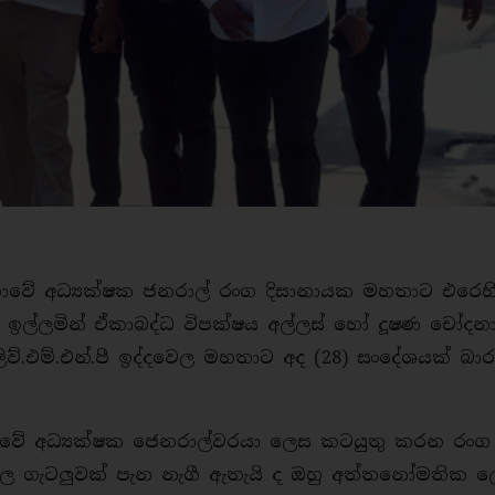
ාවේ අධ්‍යක්ෂක ජනරාල් රංග දිසානායක මහතාට එරෙහ
ඉල්ලමින් ඒකාබද්ධ විපක්ෂය අල්ලස් හෝ දූෂණ චෝදන
්.එම්.එන්.පී ඉද්දවෙල මහතාට අද (28) සංදේශයක් බාර
වේ අධ්‍යක්ෂක ජෙනරාල්වරයා ලෙස කටයුතු කරන රංග
ිශාල ගැටලුවක් පැන නැගී ඇතැයි ද ඔහු අත්තනෝමතික 