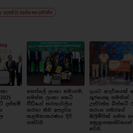
අදහස් (5) බලන්න සහ දක්වන්න
ංකා
නෙස්ලේ ලංකා සමාගම,
දැයට ආදර්ශයක් ව
 2025
සමස්ත ලංකා කෙටි
ශූරයෙකු සමඟින්:
ට් දස්කම්
වීඩියෝ තරඟාවලිය
උස්වත්ත බිස්කට් 
ය
හරහා නිසි අපද්‍රව්‍ය
තරංග පතිරගේ
ල
කළමනාකරණය දිරි
ඔලිම්පික් ගමන ස
ගන්වයි
අනුග්‍රාහකත්වයෙන්
වෙයි.