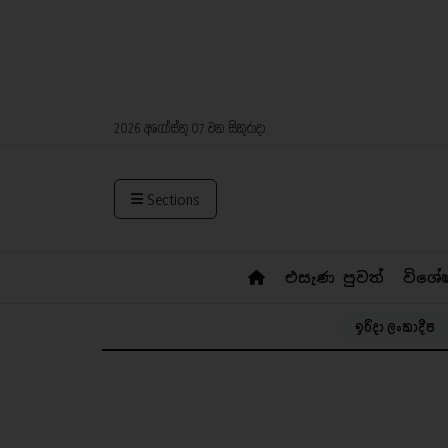
2026 අගෝස්තු 07 වන සිකුරාදා
Sections
එසැණ පුවත්
විශේ
ඉරිදා ලංකාදීප