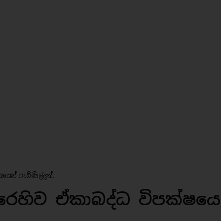
ෂයෙන් පැමිණිල්ලක්..
ෙහිව ඒකාබද්ධ විපක්ෂයෙ