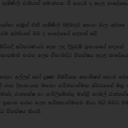
 පැමිණිලි රාශීයක් සමාජගත වී ඇතැයි ද අදාළ සංදේශය
දන්නා නමුත් එකී පැමිණිලි පිළිබඳව සොයා බලා අවශ්‍ය
 පරම අයිතියක් බව ද සංදේශයේ සඳහන් වේ.
ිටියදී අධිකරණයට දෙන ලද දිවුරුම් ප්‍රකාශයේ සඳහන්
ක් නොපමාව කරන ලෙස ඒකාබද්ධ විපක්ෂය අදාළ සංදේශ
ම සඳහා අල්ලස් හෝ දූෂණ විමර්ශන කොමිෂන් සභාව වෙ
රාල් රංග දිසානායක මහතා තර්ජනාත්මක ස්වරයෙන් ඔහු
හින්ද රාජපක්ෂ හා පාර්ලිමේන්තු මන්ත්‍රී නාමල් රාජපක්
ට ප්‍රකාශ කරන ලෙස තර්ජනාත්මකව කියා සිටි බවට එ
්ධ විපක්ෂය කියයි.