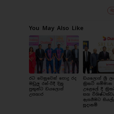
You May Also Like
රට වෙනුවෙන් පොදු රද
ඩයලොග් ශ්‍රී ල
මඩුලු රන්-රිදී දිනූ
ක්‍රිකට් සම්මාන
පුතුන්ට ඩයලොග්
උළෙලේ දී ක්‍රික
උපහාර
සහ විශිෂ්ටත්ව
ඇගයීමට සියල්
සූදානම්