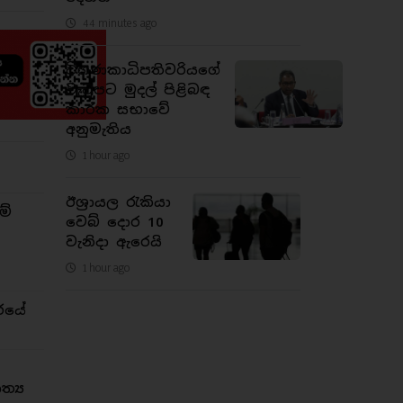
44 minutes ago
විගණකාධිපතිවරියගේ
වැටුපට මුදල් පිළිබඳ
කාරක සභාවේ
අනුමැතිය
1 hour ago
ඊශ්‍රායල රැකියා
ම්
වෙබ් දොර 10
වැනිදා ඇරෙයි
1 hour ago
රයේ
්‍ය