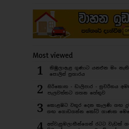
Most viewed
1
කිඹුලාඇළ ගුණාට යනඑන මං නැත
පොලිස් ප්‍රහාරය
2
සිරිකොත - ඩාලිපාර - සුචරිතය 
පැලවත්තට ගහන හේතුව
3
කොළඹට වතුර දෙන කැලණි ගඟ දුෂ
ගඟ ගොඩගන්න කෝටි ගාණක මෙහ
4
අස්වැසුමලාභීන්ගෙන් රටට වැඩක් ග