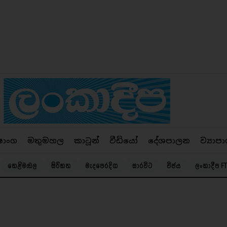
ෂාංග
මතුමහල
කාටූන්
වීඩියෝ
දේශපාලන
ව්‍යාපා
කෙළිමඬල
සිරිකත
මැදපෙරදිග
සාරවිට
විජය
ලංකාදීප FT