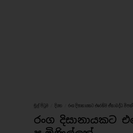
මුල් පිටුව
/
දියත
/
රංග දිසානායකට එරෙහිව ඒකාබද්ධ විපක්
රංග දිසානායකට එර