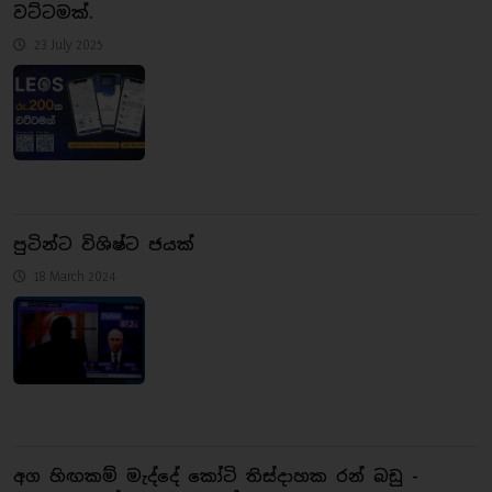
වට්ටමක්.
23 July 2025
පුටින්ට විශිෂ්ට ජයක්
18 March 2024
අග හිඟකම් මැද්දේ කෝටි තිස්දාහක රන් බඩු -