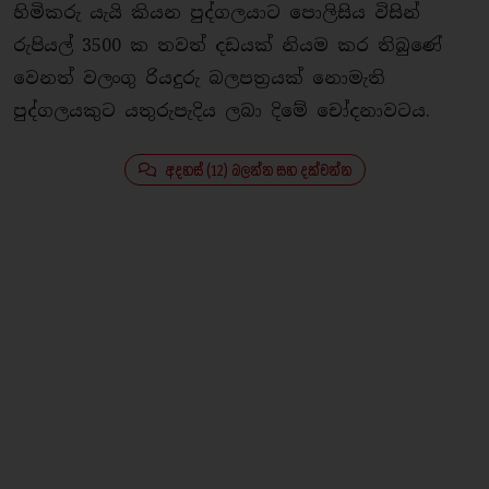
හිමිකරු යැයි කියන පුද්ගලයාට පොලිසිය විසින්
රුපියල් 3500 ක තවත් දඩයක් නියම කර තිබුණේ
වෙනත් වලංගු රියදුරු බලපත්‍රයක් නොමැති
පුද්ගලයකුට යතුරුපැදිය ලබා දිමේ චෝදනාවටය.
අදහස් (12) බලන්න සහ දක්වන්න