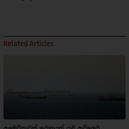
Related Articles
ඇමෙරිකාවත් ඉරානයත් යළි ඇවිලෙයි