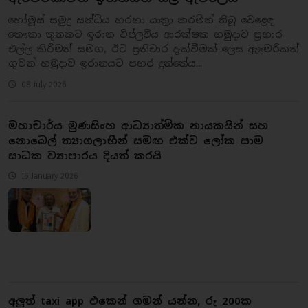
හෝමූස් සමුද්‍ර සන්ධිය හරහා යාත්‍රා කරමින් තිබූ වෙළෙඳ
නෞකා තුනකට ඉරාන විප්ලවීය ආරක්ෂක හමුදාව ප්‍රහාර
එල්ල කිරීමත් සමග, ඊට ප්‍රතිචාර දැක්වීමක් ලෙස ඇමෙරිකන්
ගුවන් හමුදාව ඉරානයට පහර දුන්නේය...
08 July 2026
මහාචාර්ය මුණසිංහ ආධ්‍යාත්මික නායකයින් සහ
නොබෙල් ත්‍යාගලාභීන් සමඟ එක්ව ලෝක සාම
සාධක ව්‍යාපාරය දියත් කරයි
16 January 2026
අලුත් taxi app එකෙන් ගමන් යන්න, රු 200ක