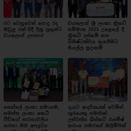
රට වෙනුවෙන් පොදු රද
ඩයලොග් ශ්‍රී ලංකා ක්‍රිකට්
මඩුලු රන්-රිදී දිනූ පුතුන්ට
සම්මාන 2025 උළෙලේ දී
ඩයලොග් උපහාර
ක්‍රිකට් දස්කම් සහ
විශිෂ්ටත්වය ඇගයීමට
සියල්ල සූදානම්
නෙස්ලේ ලංකා සමාගම,
දැයට ආදර්ශයක් වෙමින්,
සමස්ත ලංකා කෙටි
ශූරයෙකු සමඟින්:
වීඩියෝ තරඟාවලිය
උස්වත්ත බිස්කට් රුමේෂ්
හරහා නිසි අපද්‍රව්‍ය
තරංග පතිරගේ ඔලිම්පික්