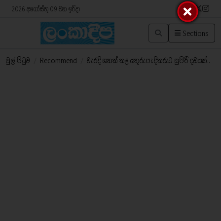
2026 අගෝස්තු 09 වන ඉරිදා
Sections
මුල් පිටුව
/
Recommend
/
වැරදි හතක් කළ යතුරුපැදිකරුට සුපිරි දඩයක්..