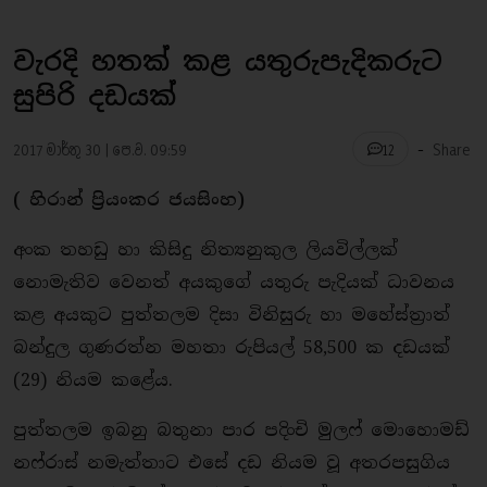
වැරදි හතක් කළ යතුරුපැදිකරුට
සුපිරි දඩයක්
-
2017 මාර්තු 30 | පෙ.ව. 09:59
Share
12
( හිරාන් ප්‍රියංකර ජයසිංහ)
අංක තහඩු හා කිසිදු නිත්‍යනුකුල ලියවිල්ලක්
නොමැතිව වෙනත් අයකුගේ යතුරු පැදියක් ධාවනය
කළ අයකුට පුත්තලම දිසා විනිසුරු හා මහේස්ත්‍රාත්
බන්දුල ගුණරත්න මහතා රුපියල් 58,500 ක දඩයක්
(29) නියම කළේය.
පුත්තලම ඉබනු බතුනා පාර පදිංචි මුලෆ් මොහොමඩ්
නෆ්රාස් නමැත්තාට එසේ දඩ නියම වූ අතරපසුගිය