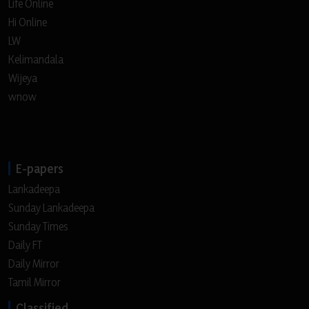
Life Online
Hi Online
LW
Kelimandala
Wijeya
wnow
E-papers
Lankadeepa
Sunday Lankadeepa
Sunday Times
Daily FT
Daily Mirror
Tamil Mirror
Classified