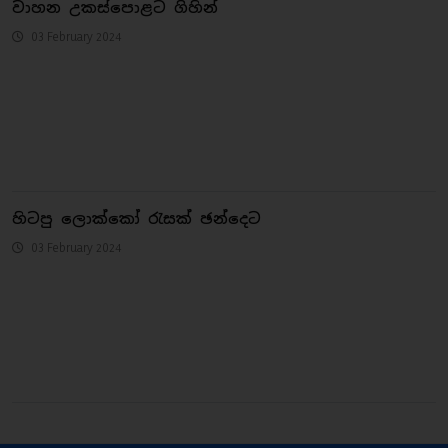
වාහන උකස්පොළට ගිහින්
03 February 2024
හිටපු ලොක්කෝ රැසක් ඡන්දෙට
03 February 2024