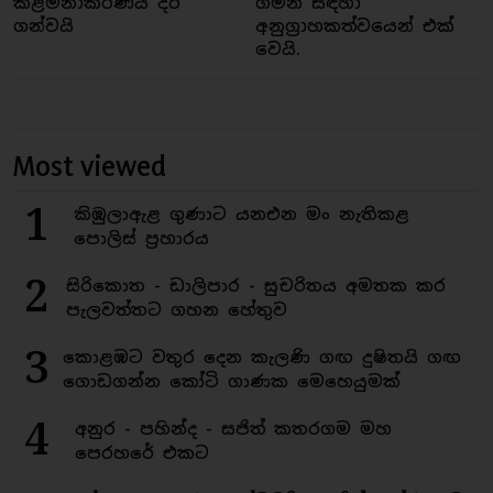
කළමනාකරණය දිරි
ගමන සඳහා
ගන්වයි
අනුග්‍රාහකත්වයෙන් එක්
වෙයි.
Most viewed
1
කිඹුලාඇළ ගුණාට යනඑන මං නැතිකළ
පොලිස් ප්‍රහාරය
2
සිරිකොත - ඩාලිපාර - සුචරිතය අමතක කර
පැලවත්තට ගහන හේතුව
3
කොළඹට වතුර දෙන කැලණි ගඟ දුෂිතයි ගඟ
ගොඩගන්න කෝටි ගාණක මෙහෙයුමක්
4
අනුර - පහින්ද - සජිත් කතරගම මහ
පෙරහරේ එකට