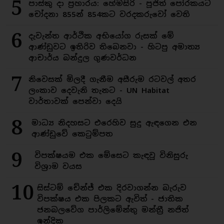
5
පාස්කු දා ප්‍රහාරය: හේමසිරි - පූජිත් පෝරකයට
චෝදනා 855න් 854කට වරදකරුවෝ වෙති
6
දැවැන්ත ආර්ථික අභියෝග රුසක් මේ
ආණ්ඩුවට ඉතිරිව තිබෙනවා - හිටපු අමාත්‍ය
ආචාර්ය බන්දුල ගුණවර්ධන
7
නිවෙසක් මිලදී ගැනීම අසීරුම රටවල් අතර
ලංකාව දෙවැනි තැනට - UN Habitat
වාර්තාවක් පෙන්වා දෙයි
8
මාධ්‍ය නිදහසට එරෙහිව සුදු ඇඳගෙන එන
ආණ්ඩුවේ කෙටුම්පත
9
විපක්ෂයම එක මේසෙට කැඳවූ විනිසුරු
විශ්‍රාම වයස
10
සිස්ටම් චේන්ජ් එක දිරවාගන්න බැරුව
විපක්ෂය එක පිලකට ඇවිත් - ජාතික
ජනබලවේග පාර්ලිමේන්තු මන්ත්‍රී නජිත්
ඉන්දික