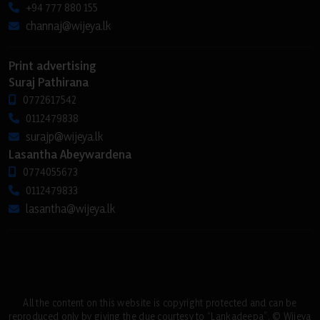
+94 777 880 155
channaj@wijeya.lk
Print advertising
Suraj Pathirana
0772617542
0112479838
surajp@wijeya.lk
Lasantha Abeywardena
0774055673
0112479833
lasantha@wijeya.lk
All the content on this website is copyright protected and can be
reproduced only by giving the due courtesy to “Lankadeepa”. © Wijeya