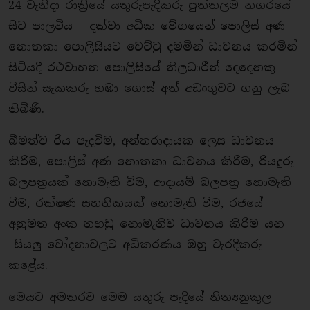
24 වැනිදා රාත්‍රියේ යතුරුපැදිකරු පුත්තලම නගරයේ
සිට පාලවිය දක්වා අධික වේගයෙන් පොලිස් අණ
නොතකා පොලිසියට වෙට්ටු දමමින් ධාවනය කරමින්
සිටියදී රථවාහන පොලිසියේ නිලධාරීන් දෙදෙනකු
විසින් සැකකරු හඹා ගොස් අත් අඩංගුවට ගනු ලැබ
තිබිණි.
බීමත්ව රිය පැදවිම, අන්තරාදායක ලෙස ධාවනය
කිරිම, පොලිස් අණ නොතකා ධාවනය කිරීම, රියදුරු
බලපත්‍රයක් නොමැති විම, ආදායම් බලපත්‍ර නොමැති
විම, රක්ෂණ සහතිකයක් නොමැති විම, රජයේ
අනුමත අංක තහඩු නොමැතිව ධාවනය කිරිම යන
සියලු චෝදනාවලට අධිකරණය ඔහු වැරදිකරු
කළේය.
මෙයට අමතරව මෙම යතුරු පැදියේ නිත්‍යනුකුල