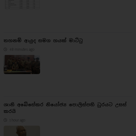
තහනම් ආයුද සමග හයක් මාට්ටු
48 minutes ago
ශානි අබේසේකර නියෝජ්‍ය පොලිස්පති ධුරයට උසස්
කරයි
1 hour ago