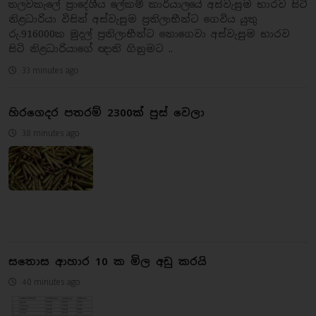
තලවකැලේ ප්‍රාදේශීය ලේකම් කාර්යාලයේ අස්වැසුම භාරව සිටි
නිළධාරියා විසින් අස්වැසුම ප්‍රතිලාභීන්ට ගෙවිය යුතු
රු.916000ක මුදල් ප්‍රතිලාභීන්ට නොගෙවා අස්වැසුම භාරව
සිටි නිළධාරියාගේ ඥාති ගිනුමට ..
33 minutes ago
හිරගෙදර පතරම් 2300ක් පුස් වෙලා
38 minutes ago
සතොස ආහාර 10 ක මිල අඩු කරයි
40 minutes ago