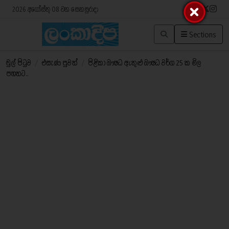
2026 අගෝස්තු 08 වන සෙනසුරාදා
Sections
මුල් පිටුව
/
එසැණ පුවත්
/
පිළිකා ඖෂධ ඇතුළු ඖෂධ වර්ග 25 ක මිල
පහතට..