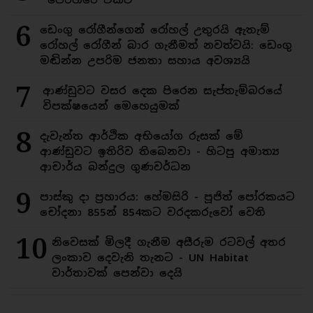
6
ඩෙංගු රෝගීන්ගෙන් රෝහල් උතුරයි ඇතැම්
රෝහල් රෝගීන් බාර ගැනීමත් නවත්වයි: ඩෙංගු
මඬින්න උපරිම ජනතා සහාය අවශ්‍යයි
7
ආණ්ඩුවට වසර දෙක පිරෙන සැප්තැම්බරයේ
විපක්ෂයෙන් මෙහෙයුමක්
8
දැවැන්ත ආර්ථික අභියෝග රුසක් මේ
ආණ්ඩුවට ඉතිරිව තිබෙනවා - හිටපු අමාත්‍ය
ආචාර්ය බන්දුල ගුණවර්ධන
9
පාස්කු දා ප්‍රහාරය: හේමසිරි - පූජිත් පෝරකයට
චෝදනා 855න් 854කට වරදකරුවෝ වෙති
10
නිවෙසක් මිලදී ගැනීම අසීරුම රටවල් අතර
ලංකාව දෙවැනි තැනට - UN Habitat
වාර්තාවක් පෙන්වා දෙයි