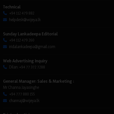
Technical
+94 112 479 882
helpdesk@wijeya.lk
Sunday Lankadeepa Editorial
+94 112 479 260
iridalankadeepa@gmail.com
Web Advertising Inquiry
Dilan: +94 77 372 7288
General Manager: Sales & Marketing :
Mr Channa Jayasinghe
+94 777 880 155
channaj@wijeya.lk