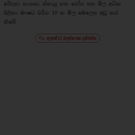
වේදනා නාශක, ස්නායු ගත රෝග සහ මිල අධික
පිළිකා ඖෂධ වර්ග 10 ක මිල මෙලෙස අඩු කර
තිබේ.
අදහස් (2) බලන්න සහ දක්වන්න