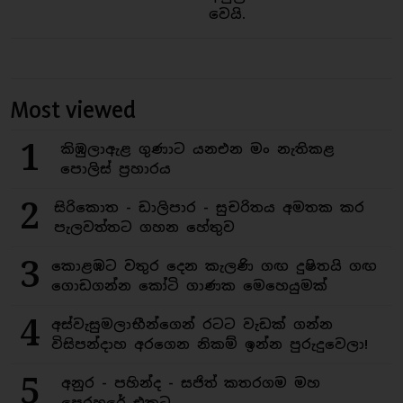
වෙයි.
Most viewed
1
කිඹුලාඇළ ගුණාට යනඑන මං නැතිකළ
පොලිස් ප්‍රහාරය
2
සිරිකොත - ඩාලිපාර - සුචරිතය අමතක කර
පැලවත්තට ගහන හේතුව
3
කොළඹට වතුර දෙන කැලණි ගඟ දුෂිතයි ගඟ
ගොඩගන්න කෝටි ගාණක මෙහෙයුමක්
4
අස්වැසුමලාභීන්ගෙන් රටට වැඩක් ගන්න
විසිපන්දාහ අරගෙන නිකම් ඉන්න පුරුදුවෙලා!
5
අනුර - පහින්ද - සජිත් කතරගම මහ
පෙරහරේ එකට