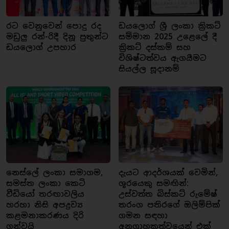
රට වෙනුවෙන් පොදු රද
ඩයලොග් ශ්‍රී ලංකා ක්‍රිකට්
මඩුලු රන්-රිදී දිනූ පුතුන්ට
සම්මාන 2025 උළෙලේ දී
ඩයලොග් උපහාර
ක්‍රිකට් දස්කම් සහ
විශිෂ්ටත්වය ඇගයීමට
සියල්ල සූදානම්
නෙස්ලේ ලංකා සමාගම,
දැයට ආදර්ශයක් වෙමින්,
සමස්ත ලංකා කෙටි
ශූරයෙකු සමඟින්:
වීඩියෝ තරඟාවලිය
උස්වත්ත බිස්කට් රුමේෂ්
හරහා නිසි අපද්‍රව්‍ය
තරංග පතිරගේ ඔලිම්පික්
කළමනාකරණය දිරි
ගමන සඳහා
ගන්වයි
අනුග්‍රාහකත්වයෙන් එක්