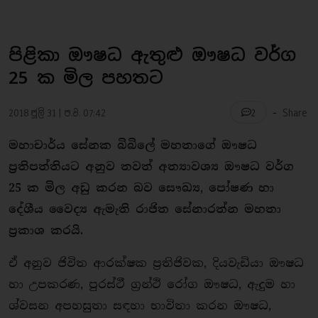
පිළිකා ඖෂධ ඇතුළු ඖෂධ වර්ග
25 ක මිල පහතට
-
2018 ජූලි 31 | ප.ව. 07:42
Share
2
මහාචාර්ය සේනක බිබිලේ මහතාගේ ඖෂධ
ප්‍රතිපත්තියට අනුව තවත් අත්‍යාවශ්‍ය ඖෂධ වර්ග
25 ක මිල අඩු කරන බව සෞඛ්‍ය, පෝෂණ හා
දේශීය වෛද්‍ය ඇමැති රාජිත සේනාරත්න මහතා
ප්‍රකාශ කරයි.
ඒ අනුව ජිවිත ආරක්ෂක ප්‍රතිජිවක, දියවැඩියා ඖෂධ
හා උපකරණ, පුරස්ථී ග්‍රන්ථි රෝග ඖෂධ, ඇදුම හා
ශ්වසන අපහසුතා සඳහා භාවිතා කරන ඖෂධ,