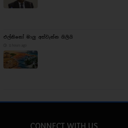
එල්නිනෝ මාලු අස්වැන්න ගිලියි
11 hours ago
CONNECT WITH US