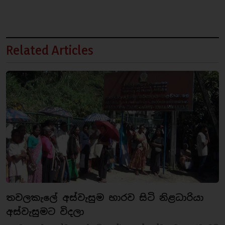
Related Articles
තවලකැලේ අස්වැසුම භාරව සිටි නිළධාරියා
අස්වැසුමට විදලා