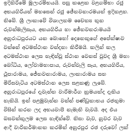
ඉදිකිරිමේ මූලාරම්භයයි. පසු කළෙක වළගම්භා රජු
අභයගිරියත් මහසෙන් රජු ජේතවනාරමයත් ඉදිකළහ.
තිබේ. ශී‍්‍ර ලංකාවේ විශාලතම චෛත්‍ය තුන
රුවන්මැලිසෑය, අභයගිරිය හා ජේතවනරාමයයි
අනුරාධපුරයට යන බොහෝ දෙනෙකුගේ අපේක්ෂාව
වන්නේ අටමස්ථාන වන්දනා කිරීමයි. කලින් කල
අටමස්ථාන ලෙස හැඳින්වූ ස්ථාන වෙනස් වුවද ශී‍්‍ර මහා
බෝධිය, ලෝවාමහාපාය, රුවන්වැලි සෑය, අභයගිරිය,
ථූපාරාමය, ජේතවනාරාමය, ලංකාරාමය සහ
මිරිසවැටිය අටමස්ථාන ලෙස සළකණු ලැබේ.
අනුරාධපුරයේ දැවැන්ත වාරිමාර්ග ක‍්‍රමයක්ද දැකිය
හැකියි. ඉන් පළමුවැන්න වන්න් පණ්ඩුකාභය රජතුමා
විසින් කරන ලද අභයවාපී නැමැති වැවයි. අද එය
බසවන්කුලම ලෙස හැඳින්වේ. තිසා වැව, නුවර වැව
ආදී වාරිකර්මානත කරමින් අනුරපුර රජ දරුවෝ ලක්