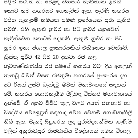
පදිංච් ස්ථාන හා වෙළඳ ව්‍යාපාර හැකිතාක් ඉවත්
කොට නව නගරයට ගෙනැවිත් ඇත. පැරණි නගරය
වර්ග සැතැපුම් නමයක් පමණ ප‍්‍රදේශයක් පුරා පැතිර
පවතී. එහි ඇතුළු නුවර හා පිට නුවර යනුවෙන්
හැඳින්වෙන කොටස් දෙකකි. ඇතුළු නුවර හා පිට
නුවර ඉතා විශාල ප‍්‍රාකාරයකින් එකිනෙක වෙන්වේ.
කි‍්‍රස්තු පූර්ව 42 සිට 20 දක්වා රජ කළ
කුටකණ්ණතිස්ස රජ සමයේ නගරය වටා දිය අගලක්
තැනවූ බවත් වසභ රජතුමා නගරයේ ප‍්‍රාකාරය දහ
අට රියන් උස්ව බැන්දවූ බවත් මහාවංශයේ සඳහන්
වේ. නගරය ගොඩනැගීම පිළිබඳ විස්තර මහාවංශයේ
දැක්වේ. ඒ අනුව විවිධ කුල වලට අයත් ජනතාව හා
විදේශීය වෙළෙඳුන් සඳහාද වෙන වෙනම ගොඩනැගිලි
තිබී ඇත. මෑතදී සිදුකරන ලද පුරාවිද්‍යාත්මක කැණීම්
වලින් අනුරාධපුර රාජධානිය විදේශයන් සමග විශාල