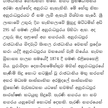
රාජධානිය ගොඩනගා තිබේ. නගර ප‍්‍රතිෂ්ඨාපනය
අරඹා ඇත්තේද අනුරාධ නැකැතිනි. මේ හේතූ නිසා
අනුරාධපුරයට ඒ නම ලැබී ඇතැයි විශ්වාස කැරේ. ශී‍්‍ර
ලංකාවේ උතුරු දිග තැනිතලාවේ මුහුදු මට්ටමින් අඩි
295 ක් පමණ උසින් අනුරාධපුරය පිහිටා ඇත. අද
උතුරු මැද පළාතේ අග නගරයයි. අනුරාධපුර
රාජධානිය බිඳවැටි සිංහල රාජධානිය වෙනත් ප‍්‍රදේශ
කරා යද්දී අනුරාධපුරය වනයෙන් වැසී ගියේය. නැවත
බි‍්‍රතාන්‍ය පාලන සමයේදී 1874 දී පමණ එළිපෙහෙළි
විය. පුරාවිද්‍යා දෙපාර්තමේන්තුව මගින් අනුරාධපුරයේ
කැණීම් සිදු කොට නටඹුන් වූ රාජධානිය මතු කරගත්
අතර මධ්‍යම සංස්කෘතික අරමුදලේ සංස්කෘතික
ති‍්‍රකෝණ වැඩසටහන යටතේ තවමත් අනුරාධපුර
සංරක්ෂණ කටයුතු සිදුවේ. පැරණි නගරය හා නව
නගරය යනුවෙන් කොටස් දෙකකි. පැරණි නගරයෙන්