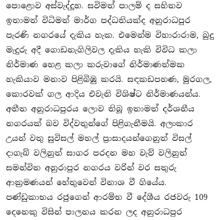
පොළොව අස්වැද්‍දූහ. සවිමත් පාලම් ද සහිතව
ඉතාමත් විධිමත් මාර්ග පද්ධතියක්ද අනුරාධපුර
පැරණි නගරයේ දැකිය හැක. එමෙන්ම විහාරාරාම, බුදු
මැදුරු අදී ගොඩනැගිලිවල දැකිය හැකි විවිධ කලා
නිර්මාණ හෙළ කලා කරුවාගේ නිර්මාණත්මක
හැකියාව මනාව පිළිබිඹු කරයි. සඳකඩපහණ, මුරගල,
කොරවක් ගල ආදිය එවැනි විශිෂ්ට නිර්මාණයන්ය.
අතීත අනුරාධපුරය ලොව තිබූ ඉතාමත් දර්ශනීය
නගරයක් බව විද්වතුන්ගේ පිළිගැනීමයි. අලංකාර
උයන් වතු සුවිසල් මහල් ප‍්‍රාසාදයන්ගෙනුත් විසල්
දාගැබ් වලිනුත් සාගර පරදන මහ වැව් වලිනුත්
සමන්විත අනුරාපුර නගරය වරින් වර සතුරු
ආක‍්‍රමණයන් හේතුවෙන් විනාශ වී ගියේය.
පණ්ඩුකාභය රජුගෙන් ආරම්භ වී දේශීය රජවරු 109
දෙනෙකු විසින් පාලනය කරන ලද අනුරාධපුර