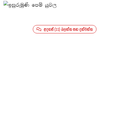
අදහස් (11) බලන්න සහ දක්වන්න