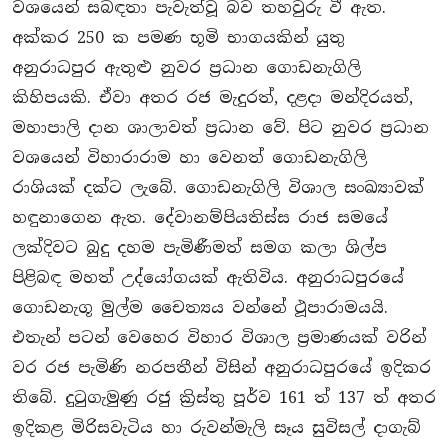
වශයෙන් සබඳතා පැවැත්වූ බව තහවුරු වී ඇත.
අක්කර 250 ක පමණ භූමි භාගයකින් යුතු
අනුරාධපුර ඇතුළු නුවර ප‍්‍රධාන ගොඩනැගිලි
කිහිපයකි. ඒවා අතර රජ මැදුරත්, දළදා මන්දිරයත්,
මහාපාලි දාන ශාලාවත් ප‍්‍රධාන වේ. පිට නුවර ප‍්‍රධාන
වශයෙන් විහාරා‍රාම හා වෙනත් ගොඩනැගිලි
රාශියක් දක්ට ලැබේ. ගොඩනැගිලි විශාල සංඛ්‍යාවක්
හඳුනාගෙන ඇත. දේවානම්පියතිස්ස රාජ සමයේ
ලක්දිවට බුදු දහම පැමිණීමත් සමග කලා ශිල්ප
පිළිබඳ මහත් උද්යෝගයක් ඇතිවිය. අනුරාධපුරයේ
ගොඩනැගූ මුල්ම චෛත්‍යය වන්නේ ථූපාරාමයයි.
එතැන් පටන් වෙහෙර විහාර විශාල ප‍්‍රමාණයක් වරින්
වර රජ පැමිණි නරපතීන් විසින් අනුරාධපුරයේ ඉදිකර
තිබේ. දුටුගැමුණු රජු කි‍්‍රස්තු පූර්ව 161 ත් 137 ත් අතර
ඉදිකළ මිරිසවැටිය හා රුවන්මැලි සෑය සුවිසල් දාගැබ්