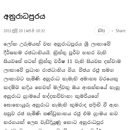
අනුරාධපුරය
-
2011 ජූලි 20 | පෙ.ව. 10:32
Share
11
ලෝක උරුමයක් වන අනුරාධපුරය ශී‍්‍ර ලංකාවේ
දීර්ඝතම රජධානියයි. කි‍්‍රස්තු පූර්ව හතර වැනි
සියවසේ පටන් කි‍්‍රස්තු වර්ෂ 11 වැනි සියවස දක්වාම
ලංකාවේ ප‍්‍රධාන රාජධානිය විය. විජය රජු සමග
ලංකාවට පැමිණි අනුරාධ නැමැති අමාත්‍ය වරයෙකු
කදම්බ නදිය හෙවත් මල්වතු ඔය ආසන්නයේ තැනූ
අනුරාධ ග‍්‍රාමයේ භද්දකච්චානා කුමරියගේ
සොහොයුරු අනුරාධ නැමැති කුමරාද පදිංචි වී ඇත.
පසුව රජ පැමිණි පණ්ඩුකාභය රජු එම ග‍්‍රාමය නව
නරගයක් ලෙස වැඩිදියුණු කොට අනුරාධපුර