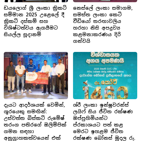
ඩයලොග් ශ්‍රී ලංකා ක්‍රිකට්
නෙස්ලේ ලංකා සමාගම,
සම්මාන 2025 උළෙලේ දී
සමස්ත ලංකා කෙටි
ක්‍රිකට් දස්කම් සහ
වීඩියෝ තරඟාවලිය
විශිෂ්ටත්වය ඇගයීමට
හරහා නිසි අපද්‍රව්‍ය
සියල්ල සූදානම්
කළමනාකරණය දිරි
ගන්වයි
දැයට ආදර්ශයක් වෙමින්,
ශ්රී ලංකා ඉන්ෂුවරන්ස්
ශූරයෙකු සමඟින්:
ලයිෆ් සිය ජීවිත රක්ෂණ
උස්වත්ත බිස්කට් රුමේෂ්
ඔප්පුහිමියන්ට
තරංග පතිරගේ ඔලිම්පික්
ප්රකාශයට පත් කළ
ගමන සඳහා
මෙරට ඉහළම ජීවිත
අනුග්‍රාහකත්වයෙන් එක්
රක්ෂණ බෝනස් මුදල රු.