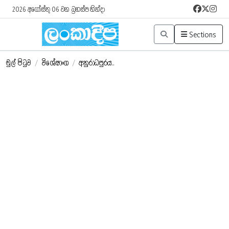
2026 අගෝස්තු 06 වන බ්‍රහස්පතින්දා
Sections
මුල් පිටුව
/
විශේෂාංග
/
අනුරාධපුරය..