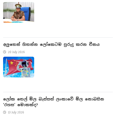
අලුතෙන් හිතන්න ලෝකෙටම පුරුදු කරන චීනය
20 July 2026
ලෝක තෙල් මිල බැස්සත් ලංකාවේ මිල නොබසින
‘රහස’ මොකක්ද?
13 July 2026