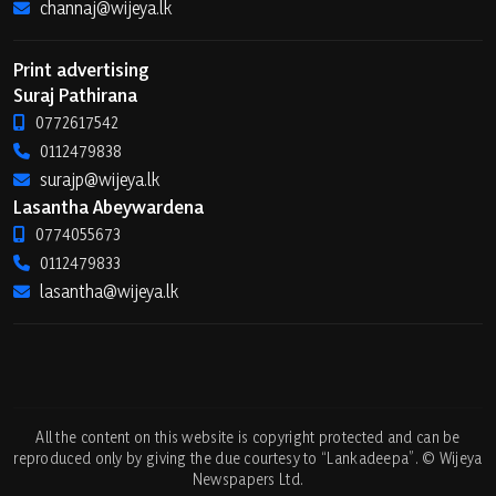
channaj@wijeya.lk
Print advertising
Suraj Pathirana
0772617542
0112479838
surajp@wijeya.lk
Lasantha Abeywardena
0774055673
0112479833
lasantha@wijeya.lk
All the content on this website is copyright protected and can be
reproduced only by giving the due courtesy to “Lankadeepa”. © Wijeya
Newspapers Ltd.