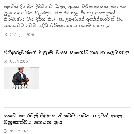
​පසුගිය දිනවල දිවයිනට බලපෑ අධික වර්ෂාපතනය සහ තද
සුළං තත්ත්වය පිළිබඳව සමාජය තුළ විශාල සංවාදයක්
නිර්මාණය විය. දීර්ඝ නියං කාලගුණයක් අපේක්ෂාවෙන් සිටි
ජනතාවට මෙම හදිසි වර්ෂාපතනය අසාමාන්‍ය ලෙ..
04 August 2026
​විනිසුරුවන්ගේ විශ්‍රාම වයස සංශෝධනය කාලෝචිතද?
31 July 2026
යකඩ දොරවල් පිටුපස නිහඩව හඩන හදවත් අසල
මනුෂ්‍යත්වය සොයන ඇය
26 July 2026