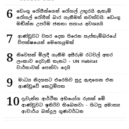
6
ඩෙංගු රෝගීන්ගෙන් රෝහල් උතුරයි ඇතැම්
රෝහල් රෝගීන් බාර ගැනීමත් නවත්වයි: ඩෙංගු
මඬින්න උපරිම ජනතා සහාය අවශ්‍යයි
7
ආණ්ඩුවට වසර දෙක පිරෙන සැප්තැම්බරයේ
විපක්ෂයෙන් මෙහෙයුමක්
8
නිවෙසක් මිලදී ගැනීම අසීරුම රටවල් අතර
ලංකාව දෙවැනි තැනට - UN Habitat
වාර්තාවක් පෙන්වා දෙයි
9
මාධ්‍ය නිදහසට එරෙහිව සුදු ඇඳගෙන එන
ආණ්ඩුවේ කෙටුම්පත
10
දැවැන්ත ආර්ථික අභියෝග රුසක් මේ
ආණ්ඩුවට ඉතිරිව තිබෙනවා - හිටපු අමාත්‍ය
ආචාර්ය බන්දුල ගුණවර්ධන