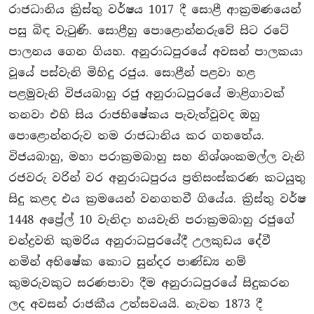
රාජධානිය කි‍්‍රස්තු වර්ෂය 1017 දී සොළී ආක‍්‍රමණයෙන්
පසු බිඳ වැටුණි. සොළීහු පොළොන්නරුවේ සිට රටේ
පාලනය ගෙන ගියහ. අනුරාධපුරයේ අවසන් පාලකයා
වූයේ පස්වැනි මිහිදු රජුය. සොළීන් පළවා හළ
පළමුවැනි විජයබාහු රජු අනුරාධපුරයේ මාළිගාවක්
තනවා එහි සිය රාජභිෂේකය පැවැත්වූවද ඔහු
පොළොන්නරුව තම රාජධානිය කර ගතතේය.
විජයබාහු, මහා පරාක‍්‍රමබාහු සහ නිශ්ශංකමල්ල වැනි
රජවරු වරින් වර අනුරාධපුරය ප‍්‍රතිසංස්කරණ කටයුතු
සිදු කළද එය ක‍්‍රමයෙන් වනගතවී ගියේය. කි‍්‍රස්තු වර්ෂ
1448 අපේ‍්‍රල් 10 වැනිදා හයවැනි පරාක‍්‍රමබාහු රජුගේ
චන්ද්‍රවති කුමරිය අනුරාධපුරයේදී උලකුඩය දේවී
නමින් අභිෂේක කොට සුන්දර පාණ්ඩ්‍ය නම්
කුමරුවකුට සරණපාවා දීම අනුරාධපුරයේ සිදුකරන
ලද අවසන් රාජකීය උත්සවයයි. නැවත 1873 දී