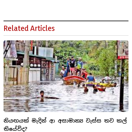
Related Articles
නියඟයක් මැදින් ආ අසාමාන්‍ය වැස්ස තව කල්
තියේවිද?