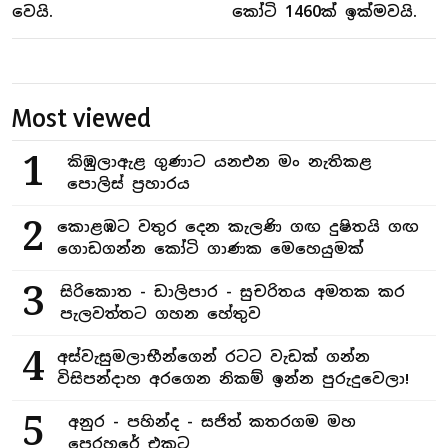
වෙයි.
කෝටි 1460ක් ඉක්මවයි.
Most viewed
1
කිඹුලාඇළ ගුණාට යනඑන මං නැතිකළ
පොලිස් ප්‍රහාරය
2
කොළඹට වතුර දෙන කැලණි ගඟ දුෂිතයි ගඟ
ගොඩගන්න කෝටි ගාණක මෙහෙයුමක්
3
සිරිකොත - ඩාලිපාර - සුචරිතය අමතක කර
පැලවත්තට ගහන හේතුව
4
අස්වැසුමලාභීන්ගෙන් රටට වැඩක් ගන්න
විසිපන්දාහ අරගෙන නිකම් ඉන්න පුරුදුවෙලා!
5
අනුර - පහින්ද - සජිත් කතරගම මහ
පෙරහරේ එකට