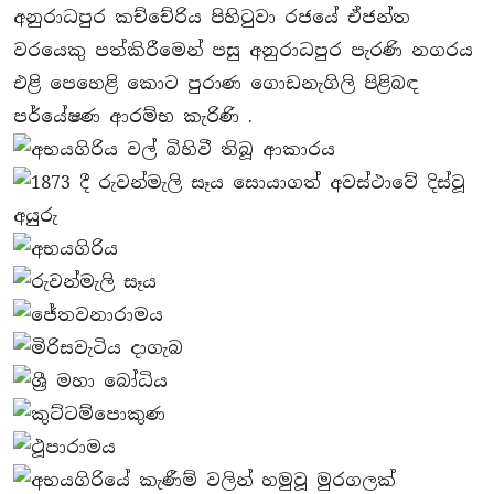
අනුරාධපුර කච්චේරිය පිහිටුවා රජයේ ඒජන්ත
වරයෙකු පත්කිරීමෙන් පසු අනුරාධපුර පැරණි නගරය
එළි පෙහෙළි කොට පුරාණ ගොඩනැගිලි පිළිබඳ
පර්යේෂණ ආරම්භ කැරිණි .