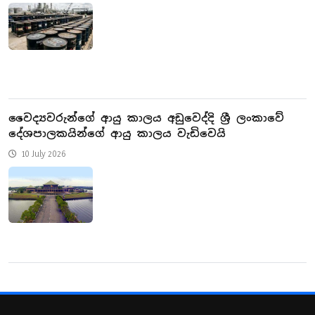
වෛද්‍යවරුන්ගේ ආයු කාලය අඩුවෙද්දි ශ්‍රී ලංකාවේ
දේශපාලකයින්ගේ ආයු කාලය වැඩිවෙයි
10 July 2026