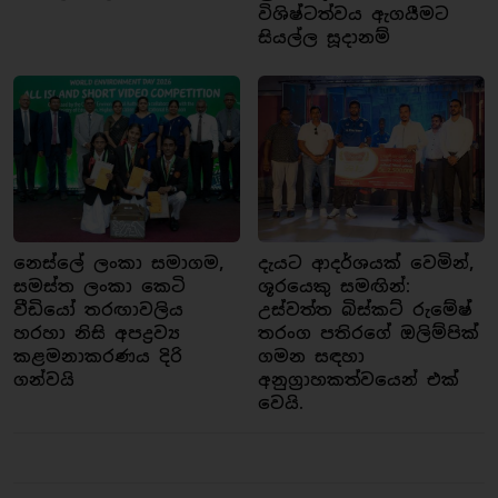
විශිෂ්ටත්වය ඇගයීමට
සියල්ල සූදානම්
නෙස්ලේ ලංකා සමාගම,
දැයට ආදර්ශයක් වෙමින්,
සමස්ත ලංකා කෙටි
ශූරයෙකු සමඟින්:
වීඩියෝ තරඟාවලිය
උස්වත්ත බිස්කට් රුමේෂ්
හරහා නිසි අපද්‍රව්‍ය
තරංග පතිරගේ ඔලිම්පික්
කළමනාකරණය දිරි
ගමන සඳහා
ගන්වයි
අනුග්‍රාහකත්වයෙන් එක්
වෙයි.