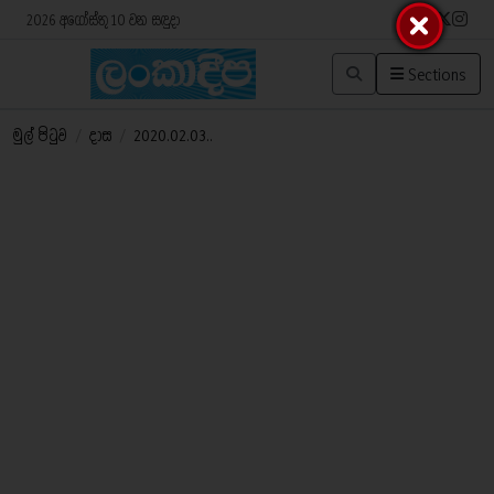
2026 අගෝස්තු 10 වන සඳුදා
Sections
මුල් පිටුව
/
දාස
/
2020.02.03..