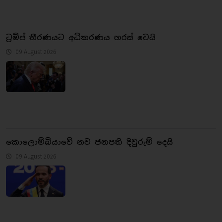
ට්‍රම්ප් තීරණයට අධිකරණය හරස් වෙයි
09 August 2026
කොලොම්බියාවේ නව ජනපති දිවුරුම් දෙයි
09 August 2026