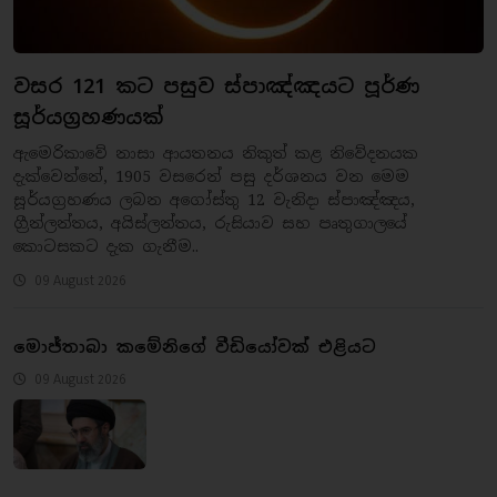
වසර 121 කට පසුව ස්පාඤ්ඤයට පූර්ණ
සූර්යග්‍රහණයක්
ඇමෙරිකාවේ නාසා ආයතනය නිකුත් කළ නිවේදනයක
දැක්වෙන්නේ, 1905 වසරෙන් පසු දර්ශනය වන මෙම
සූර්යග්‍රහණය ලබන අගෝස්තු 12 වැනිදා ස්පාඤ්ඤය,
ග්‍රීන්ලන්තය, අයිස්ලන්තය, රුසියාව සහ පෘතුගාලයේ
කොටසකට දැක ගැනීම..
09 August 2026
මොජ්තාබා කමේනිගේ වීඩියෝවක් එළියට
09 August 2026