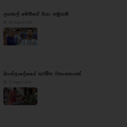
ලයනල් මෙසීගේ පියා සමුගනී
09 August 2026
බංග්ලාදේශයේ සරම්ප වසංගතයක්
07 August 2026