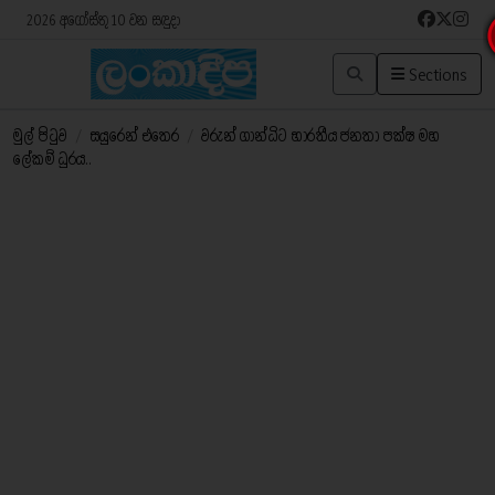
2026 අගෝස්තු 10 වන සඳුදා
Sections
මුල් පිටුව
/
සයුරෙන් එතෙර
/
වරුන් ගාන්ධිට භාරතීය ජනතා පක්ෂ මහ
ලේකම් ධුරය..