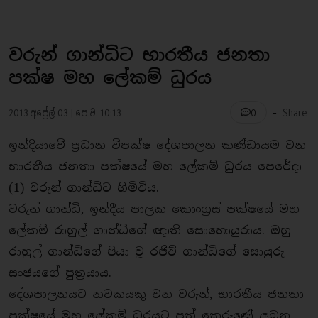
වරුන් ගාන්ධිට භාරතීය ජනතා
පක්ෂ මහ ලේකම් ධුරය
-
2013 අප්‍රේල් 03 | පෙ.ව. 10:13
Share
0
ඉන්දියාවේ ප‍්‍රධාන විපක්ෂ දේශපාලන කණ්ඩායම වන
භාරතීය ජනතා පක්ෂයේ මහ ලේකම් ධුරය පෙරේදා
(1) වරුන් ගාන්ධිට හිමිවිය.
වරුන් ගාන්ධි, ඉන්දීය පාලක කොංග‍්‍රස් පක්ෂයේ මහ
ලේකම් රාහුල් ගාන්ධිගේ ඥාති සොහොයුරාය. ඔහු
රාහුල් ගාන්ධිගේ පියා වූ රජිව් ගාන්ධිගේ සොයුරු
සංජයගේ පුත‍්‍රයාය.
දේශපාලනයට නවකයකු වන වරුන්, භාරතීය ජනතා
පක්ෂයේ මහ ලේකම් ධුරයට පත් කෙරුණේ ලබන