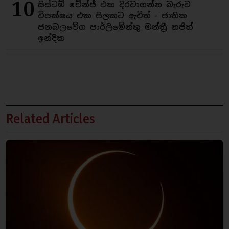
10
සිස්ටම් චේන්ජ් එක දිරවාගන්න බැරුව
විපක්ෂය එක පිලකට ඇවිත් - ජාතික
ජනබලවේග පාර්ලිමේන්තු මන්ත්‍රී නජිත්
ඉන්දික
Related Articles