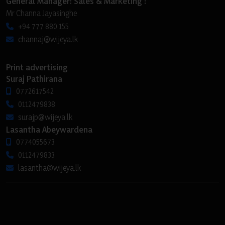
General Manager: Sales & Marketing :
Mr Channa Jayasinghe
+94 777 880 155
channaj@wijeya.lk
Print advertising
Suraj Pathirana
0772617542
0112479838
surajp@wijeya.lk
Lasantha Abeywardena
0774055673
0112479833
lasantha@wijeya.lk