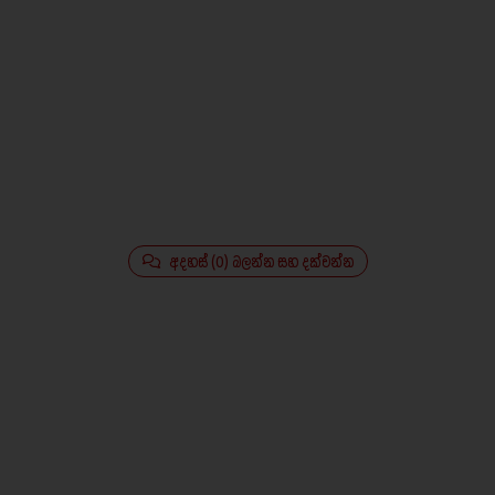
අදහස් (0) බලන්න සහ දක්වන්න