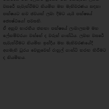
වසරේ පැවැත්වීමට නියමිත මහ මැතිවරණය සඳහා
පක්ෂයට නව ජවයක් ලබා දීමට යැයි පක්ෂයේ
ජ්‍යෙෂ්ඨයෝ පවසති.
ඒ අනුව භාරතීය ජනතා පක්ෂයේ ලාබාලතම මහ
ලේකම්වරයා වන්නේ ද වරුන් ගාන්ධිය. ලබන වසරේ
පැවැත්වීමට නියමිත ඉන්දීය මහ මැතිවරණයේදී
අගමැති ධුරය වෙනුවෙන් රාහුල් ගාන්ධි තරඟ කිරීමට
ද නියමිතය.