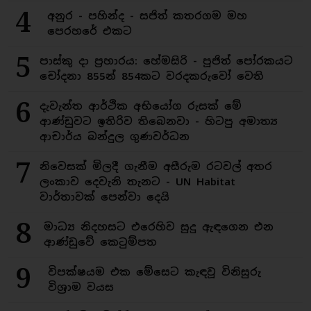
4
අනුර - පහින්ද - සජිත් කතරගම මහ
පෙරහරේ එකට
5
පාස්කු දා ප්‍රහාරය: හේමසිරි - පූජිත් පෝරකයට
චෝදනා 855න් 854කට වරදකරුවෝ වෙති
6
දැවැන්ත ආර්ථික අභියෝග රුසක් මේ
ආණ්ඩුවට ඉතිරිව තිබෙනවා - හිටපු අමාත්‍ය
ආචාර්ය බන්දුල ගුණවර්ධන
7
නිවෙසක් මිලදී ගැනීම අසීරුම රටවල් අතර
ලංකාව දෙවැනි තැනට - UN Habitat
වාර්තාවක් පෙන්වා දෙයි
8
මාධ්‍ය නිදහසට එරෙහිව සුදු ඇඳගෙන එන
ආණ්ඩුවේ කෙටුම්පත
9
විපක්ෂයම එක මේසෙට කැඳවූ විනිසුරු
විශ්‍රාම වයස