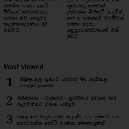
සමස්ත ලංකා කෙටි
ශූරයෙකු සමඟින්:
වීඩියෝ තරඟාවලිය
උස්වත්ත බිස්කට් රුමේෂ්
හරහා නිසි අපද්‍රව්‍ය
තරංග පතිරගේ ඔලිම්පික්
කළමනාකරණය දිරි
ගමන සඳහා
ගන්වයි
අනුග්‍රාහකත්වයෙන් එක්
වෙයි.
Most viewed
1
කිඹුලාඇළ ගුණාට යනඑන මං නැතිකළ
පොලිස් ප්‍රහාරය
2
සිරිකොත - ඩාලිපාර - සුචරිතය අමතක කර
පැලවත්තට ගහන හේතුව
3
කොළඹට වතුර දෙන කැලණි ගඟ දුෂිතයි ගඟ
ගොඩගන්න කෝටි ගාණක මෙහෙයුමක්