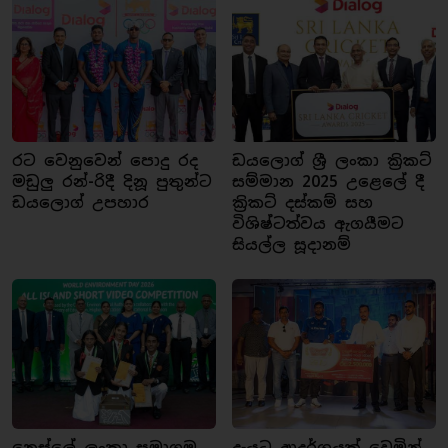
රට වෙනුවෙන් පොදු රද
ඩයලොග් ශ්‍රී ලංකා ක්‍රිකට්
මඩුලු රන්-රිදී දිනූ පුතුන්ට
සම්මාන 2025 උළෙලේ දී
ඩයලොග් උපහාර
ක්‍රිකට් දස්කම් සහ
විශිෂ්ටත්වය ඇගයීමට
සියල්ල සූදානම්
නෙස්ලේ ලංකා සමාගම,
දැයට ආදර්ශයක් වෙමින්,