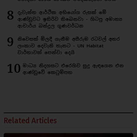
8
දැවැන්ත ආර්ථික අභියෝග රුසක් මේ
ආණ්ඩුවට ඉතිරිව තිබෙනවා - හිටපු අමාත්‍ය
ආචාර්ය බන්දුල ගුණවර්ධන
9
නිවෙසක් මිලදී ගැනීම අසීරුම රටවල් අතර
ලංකාව දෙවැනි තැනට - UN Habitat
වාර්තාවක් පෙන්වා දෙයි
10
මාධ්‍ය නිදහසට එරෙහිව සුදු ඇඳගෙන එන
ආණ්ඩුවේ කෙටුම්පත
Related Articles