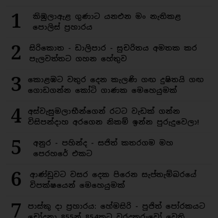
1
කිඹුලාඇළ ගුණාට යනඑන මං නැතිකළ
පොලිස් ප්‍රහාරය
2
සිරිකොත - ඩාලිපාර - සුචරිතය අමතක කර
පැලවත්තට ගහන හේතුව
3
කොළඹට වතුර දෙන කැලණි ගඟ දුෂිතයි ගඟ
ගොඩගන්න කෝටි ගාණක මෙහෙයුමක්
4
අස්වැසුමලාභීන්ගෙන් රටට වැඩක් ගන්න
විසිපන්දාහ අරගෙන නිකම් ඉන්න පුරුදුවෙලා!
5
අනුර - පහින්ද - සජිත් කතරගම මහ
පෙරහරේ එකට
6
ආණ්ඩුවට වසර දෙක පිරෙන සැප්තැම්බරයේ
විපක්ෂයෙන් මෙහෙයුමක්
7
පාස්කු දා ප්‍රහාරය: හේමසිරි - පූජිත් පෝරකයට
චෝදනා 855න් 854කට වරදකරුවෝ වෙති