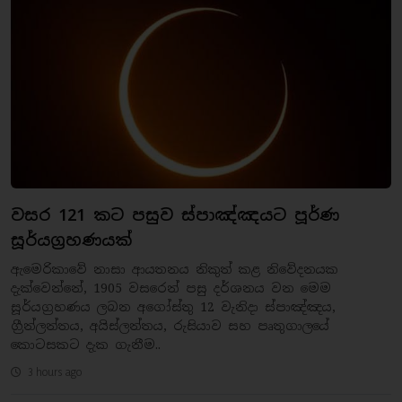
වසර 121 කට පසුව ස්පාඤ්ඤයට පූර්ණ
සූර්යග්‍රහණයක්
ඇමෙරිකාවේ නාසා ආයතනය නිකුත් කළ නිවේදනයක
දැක්වෙන්නේ, 1905 වසරෙන් පසු දර්ශනය වන මෙම
සූර්යග්‍රහණය ලබන අගෝස්තු 12 වැනිදා ස්පාඤ්ඤය,
ග්‍රීන්ලන්තය, අයිස්ලන්තය, රුසියාව සහ පෘතුගාලයේ
කොටසකට දැක ගැනීම..
3 hours ago