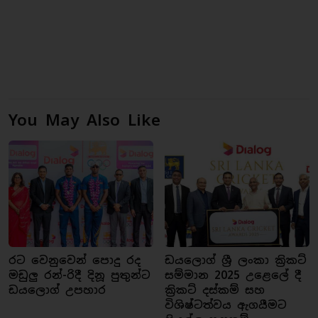
You May Also Like
රට වෙනුවෙන් පොදු රද
ඩයලොග් ශ්‍රී ලංකා ක්‍රිකට්
මඩුලු රන්-රිදී දිනූ පුතුන්ට
සම්මාන 2025 උළෙලේ දී
ඩයලොග් උපහාර
ක්‍රිකට් දස්කම් සහ
විශිෂ්ටත්වය ඇගයීමට