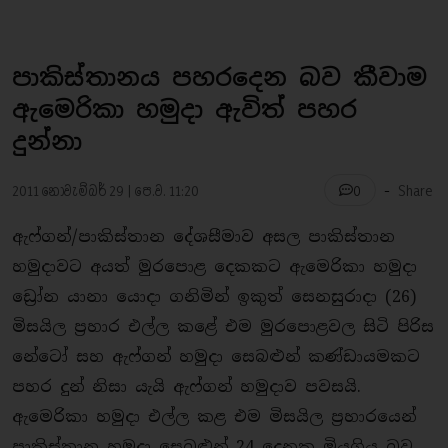
පාකිස්තානය පහරදෙන බව කීවාම
ඇමෙරිකා හමුදා ඇවිත් පහර
දුන්නා
-
2011 නොවැම්බර් 29 | පෙ.ව. 11:20
Share
0
ඇෆ්ගන්/පාකිස්තාන දේශසීමාව අසල පාකිස්තාන
හමුදාවට අයත් මුරපොළ දෙකකට ඇමෙරිකා හමුදා
ඩ්‍රෝන යානා යොදා ගනිමින් ඉකුත් සෙනසුරාදා (26)
මිසයිල ප‍්‍රහාර එල්ල කළේ එම මුරපොළවල සිටි පිරිස
නේටෝ සහ ඇෆ්ගන් හමුදා සෙබළුන් කණ්ඩායමකට
පහර දුන් නිසා යැයි ඇෆ්ගන් හමුදාව පවසයි.
ඇමෙරිකා හමුදා එල්ල කළ එම මිසයිල ප‍්‍රහාරයෙන්
පාකිස්තාන හමුදා සෙබළුන් 24 දෙනකු මියගිය බව