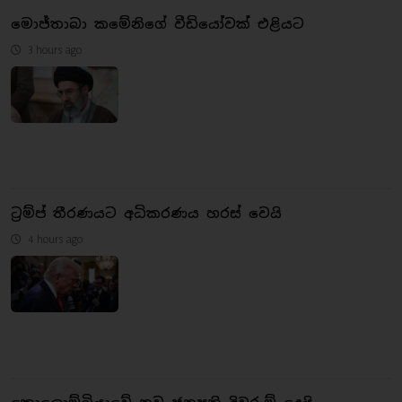
මොජ්තාබා කමේනිගේ වීඩියෝවක් එළියට
3 hours ago
ට්‍රම්ප් තීරණයට අධිකරණය හරස් වෙයි
4 hours ago