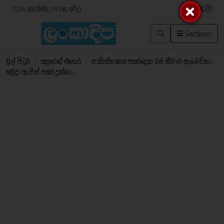
2026 අගෝස්තු 09 වන ඉරිදා
Sections
මුල් පිටුව
/
සයුරෙන් එතෙර
/
පාකිස්තානය පහරදෙන බව කීවාම ඇමෙරිකා
හමුදා ඇවිත් පහර දුන්නා..