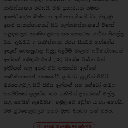
පාකිස්තානය පවසයි. එම ප‍්‍රහාරයත් සමඟ
ඇමෙරිකා/පාකිස්තාන ඇයිහොඳයිකම් බිඳ වැටුණු
අතර පාකිස්තානයේ සිට ඇෆ්ගනිස්තානයේ විදෙස්
හමුදාවලට භාණ්ඩ ප‍්‍රවාහනය කෙරෙන මාර්ග සියල්ල
වසා දැමීමට ද පාකිස්තාන රජය පියවර ගත්තේය.
ඉකුත් සෙනසුරාදා සිදුවූ සිදුවීම් මාලාව සම්බන්ධයෙන්
ඇෆ්ගන් හමුදාව ඊයේ (28) විශේෂ වාර්තාවක්
ඉදිරිපත් කළ අතර එහි සඳහන්ව ඇත්තේ
පාකිස්තානයේ පෙෂවෝර් නුවරට නුදුරින් පිහිටි
මුරපොළවල සිටි පිරිස ඇෆ්ගන් සහ නේටෝ හමුදා
භටපිරිසක් ඉලක්ක කර ගනිමින් ප‍්‍රහාරයක් එල්ල
කළ හෙයින් ඇමෙරිකා හමුදාවේ ඩ්‍රෝන යානා ගෙන්වා
එම මුරපොළවලට පහර දීමට පියවර ගත් බවය.
අදහස් (0) බලන්න සහ දක්වන්න