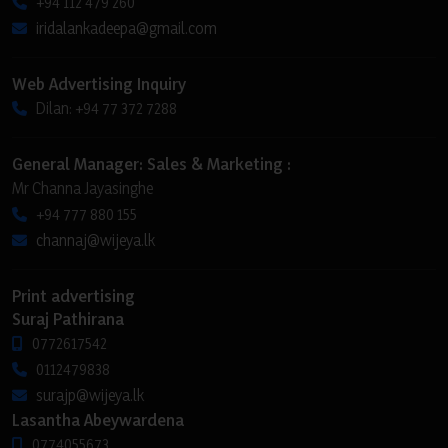
+94 112 479 260
iridalankadeepa@gmail.com
Web Advertising Inquiry
Dilan: +94 77 372 7288
General Manager: Sales & Marketing :
Mr Channa Jayasinghe
+94 777 880 155
channaj@wijeya.lk
Print advertising
Suraj Pathirana
0772617542
0112479838
surajp@wijeya.lk
Lasantha Abeywardena
0774055673