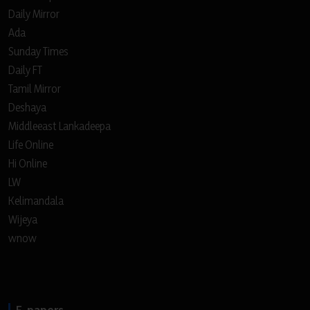
Daily Mirror
Ada
Sunday Times
Daily FT
Tamil Mirror
Deshaya
Middleeast Lankadeepa
Life Online
Hi Online
LW
Kelimandala
Wijeya
wnow
E-papers