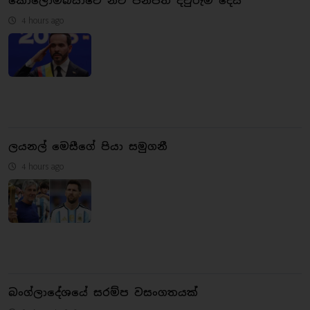
කොලොම්බියාවේ නව ජනපති දිවුරුම් දෙයි
4 hours ago
ලයනල් මෙසීගේ පියා සමුගනී
4 hours ago
බංග්ලාදේශයේ සරම්ප වසංගතයක්