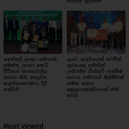
සියල්ල සූදානම්
නෙස්ලේ ලංකා සමාගම,
දැයට ආදර්ශයක් වෙමින්,
සමස්ත ලංකා කෙටි
ශූරයෙකු සමඟින්:
වීඩියෝ තරඟාවලිය
උස්වත්ත බිස්කට් රුමේෂ්
හරහා නිසි අපද්‍රව්‍ය
තරංග පතිරගේ ඔලිම්පික්
කළමනාකරණය දිරි
ගමන සඳහා
ගන්වයි
අනුග්‍රාහකත්වයෙන් එක්
වෙයි.
Most viewed