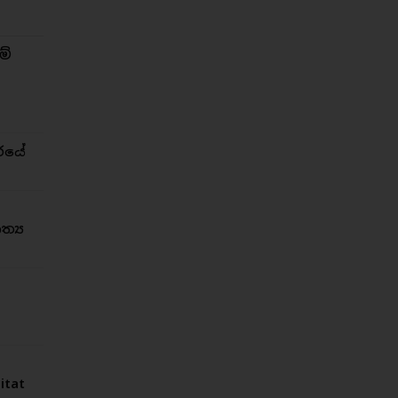
ම්
රයේ
්‍ය
tat