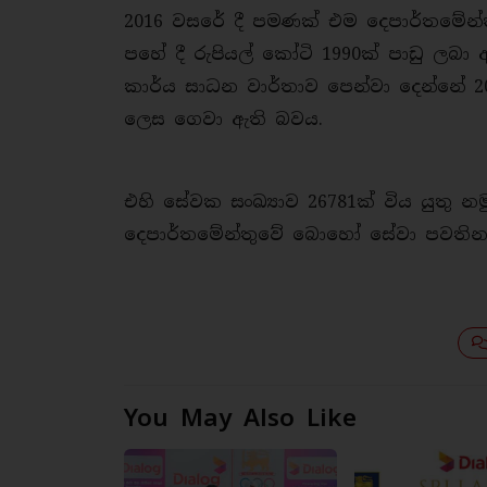
2016 වසරේ දී පමණක් එම දෙපාර්තමේන්ත
පහේ දී රුපියල් කෝටි 1990ක් පාඩු ලබ
කාර්ය සාධන වාර්තාව පෙන්වා දෙන්නේ 20
ලෙස ගෙවා ඇති බවය.
එහි සේවක සංඛ්‍යාව 26781ක් විය යුතු 
දෙපාර්තමේන්තුවේ බොහෝ සේවා පවතින බ
You May Also Like