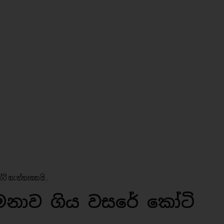
ටි හැත්තෑහතයි..
ීමනාව ගිය වසරේ කෝටි