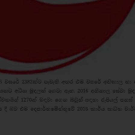
 වසරේ 2382ක්ව පැවැති අතර එම වසරේ අතිකාල හා න
ියකට අධික මුදලක් ගෙවා ඇත. 2016 අතිකාල සේවා මුද
කයින් 1270ක් බඳවා ගෙන ඔවුන් සඳහා රුපියල් පනස්
ය දී බව එම දෙපාර්තමේන්තුවේ 2016 කාර්ය සාධන වාර