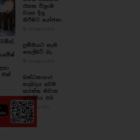
රැසක විශ්‍රාම
වයස දිගු
කිරීමට යෝජනා
02 August 2026
ෙමින්,
ප්‍රමිතියට නැති
හෙල්මට් බෑ
රුමේෂ්
02 August 2026
ඳහා
 එක්
බන්ධනාගාර
තදබදය අවම
කරන්න නිවාස
අඩස්සිය එයි
26 July 2026