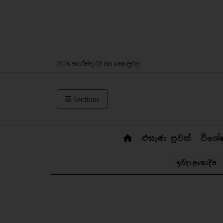
2026 අගෝස්තු 08 වන සෙනසුරාදා
Sections
එසැණ පුවත්
විශේ
ඉරිදා ලංකාදීප