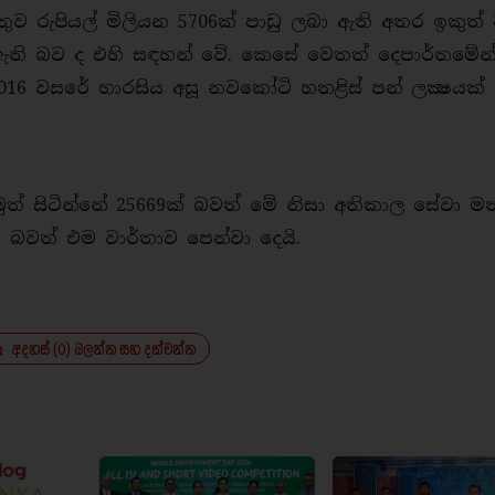
ුව රුපියල් මිලියන 5706ක් පාඩු ලබා ඇති අතර ඉකුත්
ා ඇති බව ද එහි සඳහන් වේ. කෙසේ වෙතත් දෙපාර්තමේන්
16 වසරේ හාරසිය අසූ නවකෝටි හතළිස් පන් ලක්‍ෂයක් ව
නමුත් සිටින්නේ 25669ක් බවත් මේ නිසා අතිකාල සේවා ම
වත් එම වාර්තාව පෙන්වා දෙයි.
අදහස් (0) බලන්න සහ දක්වන්න