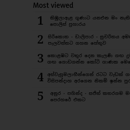
Most viewed
1
කිඹුලාඇළ ගුණාට යනඑන මං නැත
පොලිස් ප්‍රහාරය
2
සිරිකොත - ඩාලිපාර - සුචරිතය 
පැලවත්තට ගහන හේතුව
3
කොළඹට වතුර දෙන කැලණි ගඟ දුෂ
ගඟ ගොඩගන්න කෝටි ගාණක මෙහ
4
අස්වැසුමලාභීන්ගෙන් රටට වැඩක් ග
විසිපන්දාහ අරගෙන නිකම් ඉන්න පුර
5
අනුර - පහින්ද - සජිත් කතරගම 
පෙරහරේ එකට