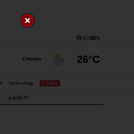
26°C
Colombo
ර
Technology
E-Paper
ලංකාදීප TV