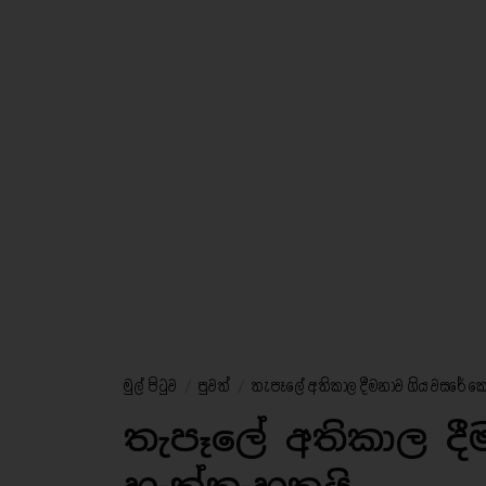
මුල් පිටුව
/
පුවත්
/
තැපෑලේ අතිකාල දීමනාව ගිය වසරේ කෝ
තැපෑලේ අතිකාල ද