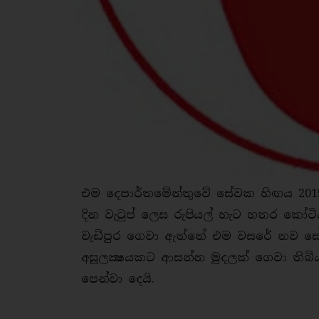
එම දෙපාර්තමේන්තුවේ සේවක හිඟය 2015
දින වැටුප් ලෙස රුපියල් හැට හතර කෝට
වැඩිපුර ගෙවා ඇත්තේ එම වසරේ නව සේව
අසූලක්‍ෂයකට ආසන්න මුදලක් ගෙවා තිබි
පෙන්වා දෙයි.