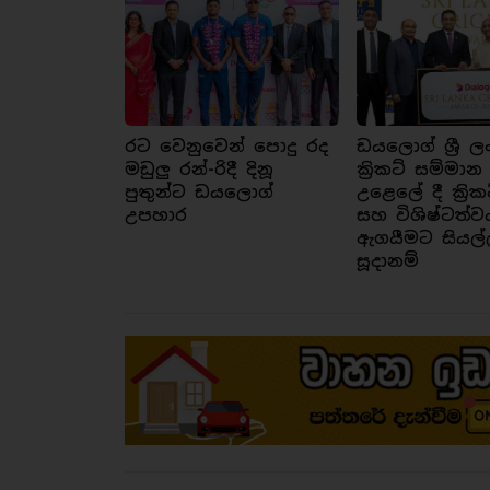
රට වෙනුවෙන් පොදු රද
ඩයලොග් ශ්‍රී ල
මඩුලු රන්-රිදී දිනූ
ක්‍රිකට් සම්මාන
පුතුන්ට ඩයලොග්
උළෙලේ දී ක්‍රික
උපහාර
සහ විශිෂ්ටත්ව
ඇගයීමට සියල්
සූදානම්