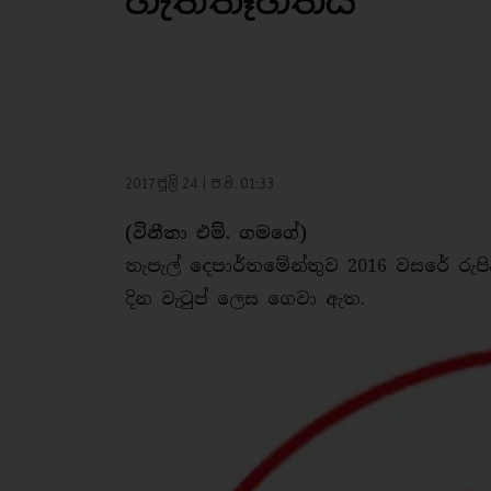
හැත්තෑහතයි
2017 ජූලි 24 | ප.ව. 01:33
(විනීතා එම්. ගමගේ)
තැපැල් දෙපාර්තමේන්තුව 2016 වසරේ රුප
දින වැටුප් ලෙස ගෙවා ඇත.