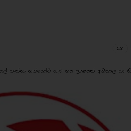
0
ියල් හැත්තෑ හත්කෝටි හැට හය ලක්‍ෂයක් අතිකාල හා නි