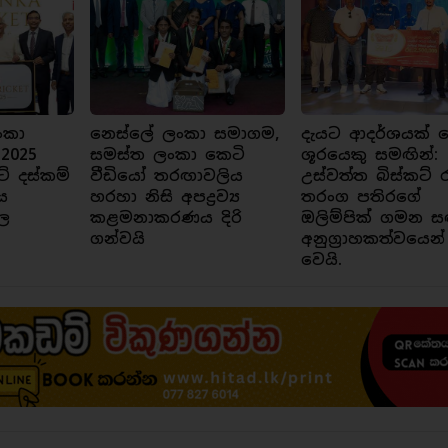
ංකා
නෙස්ලේ ලංකා සමාගම,
දැයට ආදර්ශයක් ව
 2025
සමස්ත ලංකා කෙටි
ශූරයෙකු සමඟින්:
ට් දස්කම්
වීඩියෝ තරඟාවලිය
උස්වත්ත බිස්කට් 
ය
හරහා නිසි අපද්‍රව්‍ය
තරංග පතිරගේ
ල
කළමනාකරණය දිරි
ඔලිම්පික් ගමන ස
ගන්වයි
අනුග්‍රාහකත්වයෙන්
වෙයි.