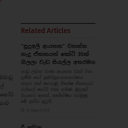
Related Articles
“සුදුඅලි ආයතන”‍ වහන්න
හැදූ ඒකකයත් කෝටි 35ක්
ගිලලා වැඩ සියල්ල අතරමග
පාඩු ලබන රාජ්‍ය ආයතන 32ක් වසා
ිවාඩු
දැමීම හෝ ප්‍රතිව්‍යුහගතකරණය
සඳහා පත් කෙරුණු විශේෂ ඒකකයට
ල්
රුපියල් කෝටි 35ක පමණ මුදලක්
 කෝටි
වැයකර ඇතත්, අපේක්ෂිත අරමුණු
මේ දක්වා ඉටුවී..
්තාව
02 August 2026
වී අස්වනු