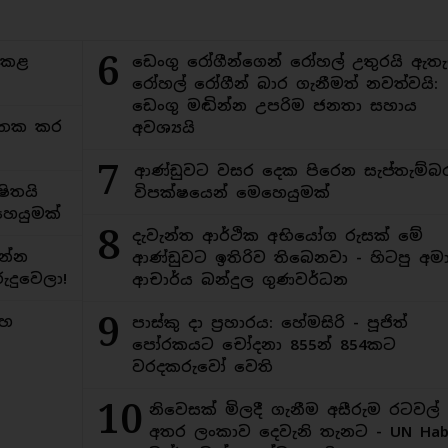
6
ිකළ
ඩෙංගු රෝගීන්ගෙන් රෝහල් උතුරයි ඇතැ
රෝහල් රෝගීන් බාර ගැනීමත් නවත්වයි:
ඩෙංගු මඬින්න උපරිම ජනතා සහාය
අමතක කර
අවශ්‍යයි
7
ආණ්ඩුවට වසර දෙක පිරෙන සැප්තැම්බ
ිතයි
විපක්ෂයෙන් මෙහෙයුමක්
ෙයුමක්
8
දැවැන්ත ආර්ථික අභියෝග රුසක් මේ
න්න
ආණ්ඩුවට ඉතිරිව තිබෙනවා - හිටපු අමාත
ුදුවෙලා!
ආචාර්ය බන්දුල ගුණවර්ධන
9
මහ
පාස්කු දා ප්‍රහාරය: හේමසිරි - පූජිත්
පෝරකයට චෝදනා 855න් 854කට
වරදකරුවෝ වෙති
10
නිවෙසක් මිලදී ගැනීම අසීරුම රටවල්
අතර ලංකාව දෙවැනි තැනට - UN Habi