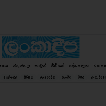
ෂාංග
මතුමහල
කාටූන්
වීඩියෝ
දේශපාලන
ව්‍යාපා
කෙළිමඬල
සිරිකත
මැදපෙරදිග
සාරවිට
විජය
ලංකාදීප FT