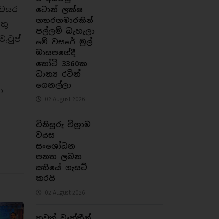
 වසර
ටොන් ලක්ෂ
හතරහමාරකින්
තු
පල්ලම් බැහැලා
ැටුප්
මේ වසරේ මුල්
මාසපහේදී
කෝටි 3360ක
ධාන්‍ය රටින්
ගෙනල්ලා
ත
02 August 2026
විනිසුරු විශ්‍රාම
වයස
සංශෝධන
පනත ලබන
සතියේ ගැසට්
කරයි
02 August 2026
තවත් වෘත්තීන්