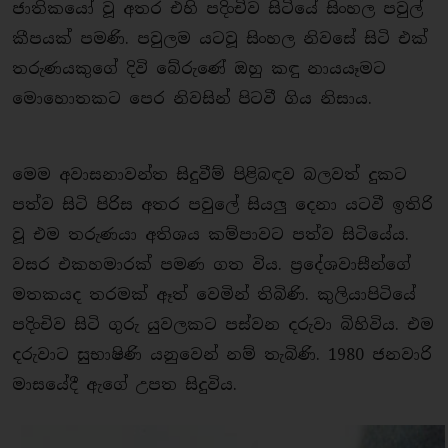
ජාතිකයෝ වූ අතර එහි පදිංචිව සිටියේ සිංහල පවුල්
කීපයක් පමණි. පවුලම යටවූ සිංහල නිවසේ සිටි එක්
තරුණයකුගේ දිවි බේරුණේ ඔහු කඳු නායයෑමට
මොහොතකට පෙර නිවසින් පිටවී ගිය නිසාය.
මෙම අවාසනාවන්ත සිදුවීම් පිළිබඳව බලවත් දුකට
පත්ව සිටි පිරිස අතර පවුලේ සියලු දෙනා යටවී ඉතිරි
වූ එම තරුණයා අතිශය කම්පාවට පත්ව සිටියේය.
වසර එකහමාරක් පමණ ගත විය. ප්‍රදේශවාසීන්ගේ
මතකයද තරමක් ඈත් වෙමින් තිබිණි. කුලියාපිටියේ
පදිංචිව සිටි ගුරු යුවලකට පස්වන දරුවා බිහිවිය. එම
දරුවාට සුභාෂිණි යනුවෙන් නම් තැබිණි. 1980 ජනවාරි
මාසයේදී ඇගේ උපත සිදුවිය.