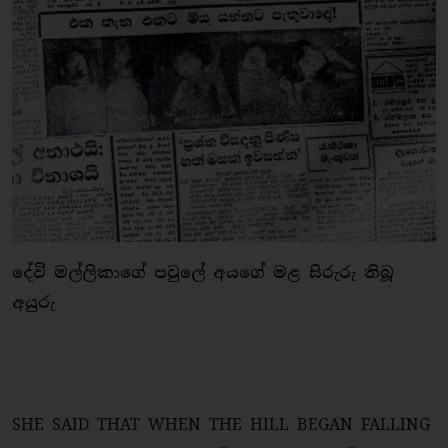
දේවි මල්ලිකාගේ පවුලේ අයගේ මළ සිරුරු තිබූ
අයුරු
SHE SAID THAT WHEN THE HILL BEGAN FALLING