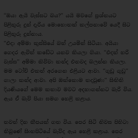
‘‘ඔයා ඇයි වැස්සට බය?’’ යයි මවගේ ප්‍රශ්නයට
පිළිතුරු දුන් දැරිය මොහොතක් කල්පනාවේ යෙදී සිට
පිළිතුරු දුන්නාය.
‘‘එදා අම්මා කුස්සියේ බත් උයමින් සිටියා. අයියා
ගෙදර ඇවිත් ක​ඩේට යනව කියලා ගියා. ‘‘එදත් හරි
වැස්ස’’ අම්මා කිව්වා කන්ද එනවද බලන්න කියලා.
මම ටෝච් එකත් අරගෙන එළියට ආවා. ‘‘ගුඩු ගුඩු’’
ගාලා කන්ද ආවා. අපි ඔක්කොම තදවුණා’’ සිඟිති
දියණියගේ මෙම කතාව මවට අදහාගන්නට බැරි විය.
ඇය ඒ බැව් පියා සමග හෙළි කළාය.
තවත් දින කීපයක් ගත විය. පෙර සිටි නිවස පිහිටා
තිබුණේ සිංහපිටියේ බැව්ද ඇය හෙළි කළාය. පෙර