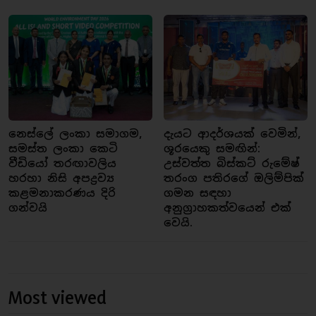
නෙස්ලේ ලංකා සමාගම,
දැයට ආදර්ශයක් වෙමින්,
සමස්ත ලංකා කෙටි
ශූරයෙකු සමඟින්:
වීඩියෝ තරඟාවලිය
උස්වත්ත බිස්කට් රුමේෂ්
හරහා නිසි අපද්‍රව්‍ය
තරංග පතිරගේ ඔලිම්පික්
කළමනාකරණය දිරි
ගමන සඳහා
ගන්වයි
අනුග්‍රාහකත්වයෙන් එක්
වෙයි.
Most viewed