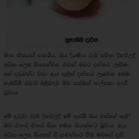
මාස කීපයක් ගතවිය. සිය දියණිය වැසි සහිත දිනවලදී
අධික ලෙස බියපත්වන බවක් මවට දක්නට ලැබිණ.
අන් දරුවන්ට වඩා ඇය තුළින් දක්නට ලැබෙන මෙම
හැසිරීම් රටාව පිළිබඳව මව තරමක් කල්පනා කාරී
වූවාය.
මේ දරුවා වැසි දිනවලදී මේ තරම් බය වන්නේ ඇයි?
මව නිතර නිතර පියා සමග කියන්නට වූවාය. ඇය
අධික ලෙස බියපත් වී හඬන්නට වීම මවගේ දැඩි