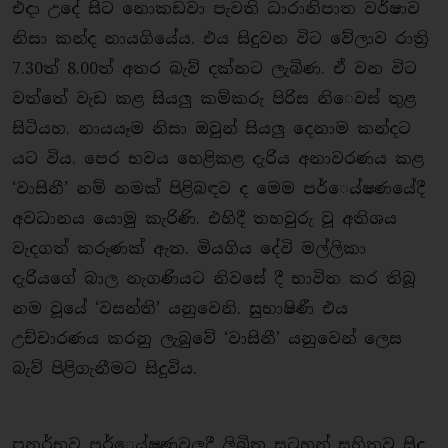
එදා උදේ සිට නොකඩවා පැවති ධාරානිපාත වර්ෂාව
නිසා කන්ද නායගියේය. එය සිදුවන විට වේලාව රාත්‍රි
7.30ත් 8.00ත් අතර බැව් දක්නට ලැබිණ. ඒ වන විට
වත්තේ වැඩ කළ සියලු කම්කරු පිරිස නි​ෙවස් තුළ
සිටියහ. නායයෑම නිසා ඔවුන් සියලු දෙනාම කන්දට
යට විය. පෙර භවය හෙළිකළ දැරිය අනාවරණය කළ
‘වාසිනී’ නම් නමක් පිළිබඳව ද මෙම පර්​ෙය්ෂණයේදී
අවධානය යොමු කැරිණි. එහිදී තහවුරු වූ අතිශය
වැදගත් කරුණක් ඇත. මියගිය දේවි මල්ලිකා
දැරියගේ බාල නැගණියට නිවසේ දී භාවිත කර තිබූ
නම වූයේ ‘වසන්ති’ යනුවෙනි. සුභාෂිණී එය
උච්චාරණය කරනු ලැබුවේ ‘වාසිනී’ යනුවෙන් ලෙස
බැව් පිළිගැනීමට සිදුවිය.
පුනර්භව පර්​ෙ‌ය්ෂණවලදී ලිඛිත සටහන් සහිතව සිදු