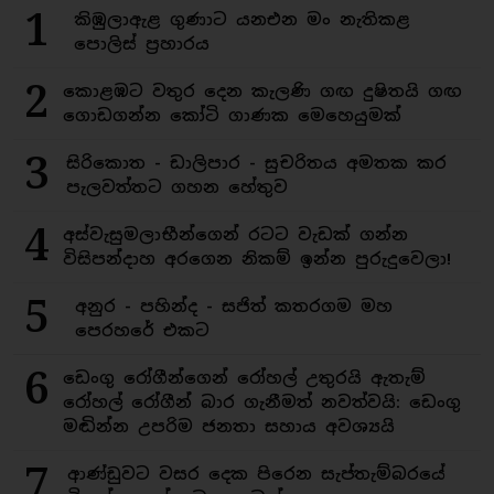
1
කිඹුලාඇළ ගුණාට යනඑන මං නැතිකළ
පොලිස් ප්‍රහාරය
2
කොළඹට වතුර දෙන කැලණි ගඟ දුෂිතයි ගඟ
ගොඩගන්න කෝටි ගාණක මෙහෙයුමක්
3
සිරිකොත - ඩාලිපාර - සුචරිතය අමතක කර
පැලවත්තට ගහන හේතුව
4
අස්වැසුමලාභීන්ගෙන් රටට වැඩක් ගන්න
විසිපන්දාහ අරගෙන නිකම් ඉන්න පුරුදුවෙලා!
5
අනුර - පහින්ද - සජිත් කතරගම මහ
පෙරහරේ එකට
6
ඩෙංගු රෝගීන්ගෙන් රෝහල් උතුරයි ඇතැම්
රෝහල් රෝගීන් බාර ගැනීමත් නවත්වයි: ඩෙංගු
මඬින්න උපරිම ජනතා සහාය අවශ්‍යයි
7
ආණ්ඩුවට වසර දෙක පිරෙන සැප්තැම්බරයේ