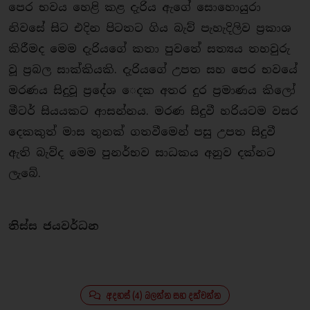
පෙර භවය හෙළි කළ දැරිය ඇගේ සොහොයුරා
නිවසේ සිට එදින පිටතට ගිය බැව් පැහැදිලිව ප්‍රකාශ
කිරීමද මෙම දැරියගේ කතා පුවතේ සත්‍යය තහවුරු
වූ ප්‍රබල සාක්කියකි. දැරියගේ උපත සහ පෙර භවයේ
මරණය සිදුවූ ප්‍රදේශ ​ෙදක අතර දුර ප්‍රමාණය කිලෝ
මීටර් සියයකට ආසන්නය. මරණ සිදුවී හරියටම වසර
දෙකකුත් මාස තුනක් ගතවීමෙන් පසු උපත සිදුවී
ඇති බැව්ද මෙම පුනර්භව සාධකය අනුව දක්නට
ලැබේ.
තිස්ස ජයවර්ධන
අදහස් (4) බලන්න සහ දක්වන්න