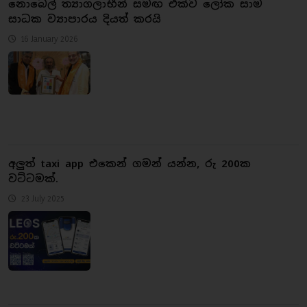
නොබෙල් ත්‍යාගලාභීන් සමඟ එක්ව ලෝක සාම
සාධක ව්‍යාපාරය දියත් කරයි
16 January 2026
අලුත් taxi app එකෙන් ගමන් යන්න, රු 200ක
වට්ටමක්.
23 July 2025