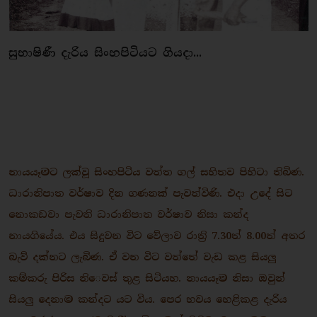
සුභාෂිණී දැරිය සිංහපිටියට ගියදා...
නායයෑමට ලක්වූ සිංහපිටිය වත්ත ගල් සහිතව පිහිටා තිබිණ.
ධාරානිපාත වර්ෂාව දින ගණනක් පැවත්විණි. එදා උදේ සිට
නොකඩවා පැවති ධාරානිපාත වර්ෂාව නිසා කන්ද
නායගියේය. එය සිදුවන විට වේලාව රාත්‍රි 7.30ත් 8.00ත් අතර
බැව් දක්නට ලැබිණ. ඒ වන විට වත්තේ වැඩ කළ සියලු
කම්කරු පිරිස නි​ෙවස් තුළ සිටියහ. නායයෑම නිසා ඔවුන්
සියලු දෙනාම කන්දට යට විය. පෙර භවය හෙළිකළ දැරිය