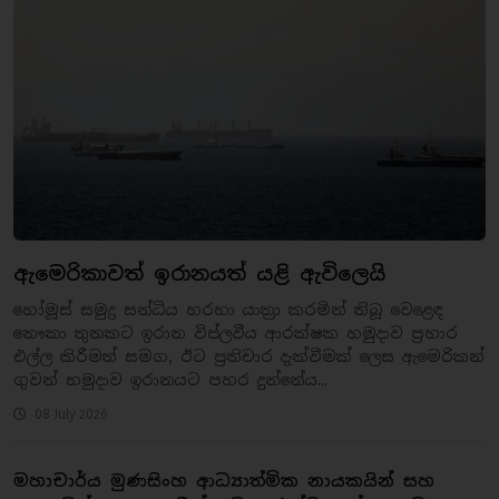
ඇමෙරිකාවත් ඉරානයත් යළි ඇවිලෙයි
හෝමූස් සමුද්‍ර සන්ධිය හරහා යාත්‍රා කරමින් තිබූ වෙළෙඳ
නෞකා තුනකට ඉරාන විප්ලවීය ආරක්ෂක හමුදාව ප්‍රහාර
එල්ල කිරීමත් සමග, ඊට ප්‍රතිචාර දැක්වීමක් ලෙස ඇමෙරිකන්
ගුවන් හමුදාව ඉරානයට පහර දුන්නේය...
08 July 2026
මහාචාර්ය මුණසිංහ ආධ්‍යාත්මික නායකයින් සහ