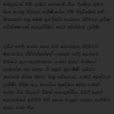
තවදුරටත් එහි යාමට නොහැකි විය. දියණිය සමග
පියා ආපසු නිවසට පැමිණියේය. එම සිදුවීමෙන් සති
කීපයකට පසු මෙම පුනර්භව සාධකය පිළිබඳව පූර්ණ
පරීක්ෂණයක් පැවැත්වීමට අපට අවස්ථාව ලැබිණි.
දැරිය හෙළි කරන පෙර භව තොරතුරු පිළිබඳව
මහාචාර්ය ස්ටීවන්සන්ගේ උපදෙස් පරිදි පෙරභව
නිවසට ඇය කැඳවාගෙන යාමට ඇගේ මාපියෝ
කැමැත්ත පළ කළහ. ඒ අනුව සුභාෂිණී දැරියට
පෙරභව නිවස පිහිටා තිබූ පරිසරයට යාමට අවස්ථාව
ලැබිණි. එදින ඇය නායගිය ප්‍රදේශය වෙත ගමන්
කරන විට බියපත් වීමක් නොදැක්වීය. එහිදී ඇගේ
පෙරභවයේ ඉතිරිව සිටි සො​ෙහායුරා හඳුනා ගැනීමට
ඇයට හැකි විය.