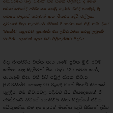
අනාවරණය කළ ‘වාසිනී’ නම් නමක් පිළිබඳව ද මෙම
පර්යේෂණයේදී අවධානය යොමු කැරිණි. එහිදී තහවුරු වූ
අතිශය වැදගත් කරුණක් ඇත. මියගිය දේවි මල්ලිකා
දැරියගේ බාල නැගණියට නිවසේ දී භාවිත කර තිබූ නම ‘වූයේ
‘වසන්ති’ යනුවෙනි. සුභාෂිණී එය උච්චාරණය කරනු ලැබුවේ
‘වාසිනී’ යනුවෙන් ලෙස බැව් පිළිගැනීමට සිදුවිය.
එදා සිංහපිටිය වත්ත නාය යෑමේ පුවත මුළු රටම
කම්පා කළ සිදුවීමක් විය. රාත්‍රි 7.30 පමණ කන්ද
නායයෑම නිසා එහි සිටි පවුල් රැසක නිවාස
මුළුමනින්ම පොළොවට වැළලී ගියේ විනාඩි කීපයක්
තුළදීය. එම නිවාසවල පදිංචිව සිටි කීපදෙනෙක් ඒ
අවස්ථාවේ නිවසේ නොසිටීම නිසා ඔවුන්ගේ ජීවිත
බේරුණේය. එම අනතුරෙන් මියගිය වැඩි පිරිසක් ද්‍රවිඩ