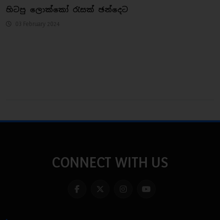
හිටපු ලොක්කෝ රැසක් ඡන්දෙට
03 February 2024
CONNECT WITH US