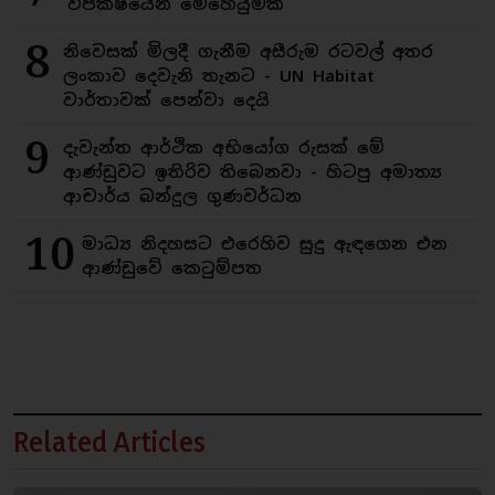
විපක්ෂයෙන් මෙහෙයුමක්
8
නිවෙසක් මිලදී ගැනීම අසීරුම රටවල් අතර
ලංකාව දෙවැනි තැනට - UN Habitat
වාර්තාවක් පෙන්වා දෙයි
9
දැවැන්ත ආර්ථික අභියෝග රුසක් මේ
ආණ්ඩුවට ඉතිරිව තිබෙනවා - හිටපු අමාත්‍ය
ආචාර්ය බන්දුල ගුණවර්ධන
10
මාධ්‍ය නිදහසට එරෙහිව සුදු ඇඳගෙන එන
ආණ්ඩුවේ කෙටුම්පත
Related Articles