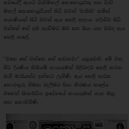
භවයේදී ඇයට වැඩිමහල් සොහොයුරකු සහ වැඩි
මහල් සොහොයුරියක් සිටි බවත් ‘වාසිනි’ නමින්
නැගණියක් සිටි බවත් ඇය හෙළි කළාය. පදිංචිව සිටි
වත්තේ තේ දළු කැඩීමට මව සහ පියා යන බවද ඇය
හෙළි කළේ,
‘‘එහෙ තේ වත්තෙ තේ කඩනවා’’ යනුවෙනි. මේ වන
විට දියණිය කිසියම් නායයෑමක් පිළිබඳව හෙළි කරන
බැව් මාපියන්ට දක්නට ලැබිණි. ඇය හෙළි කරන
තොරතුරු විමසා බැලීමට පියා තීරණය කළේය.
එහෙත් සිංහපිටිය ප්‍රදේශයේ නායයෑමක් ගැන ඔහු
අසා නොතිබිණි.