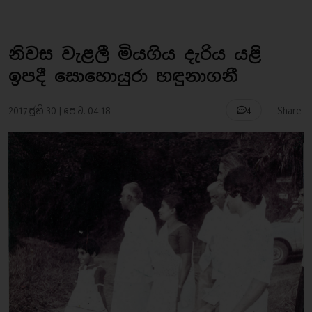
නිවස වැළලී මියගිය දැරිය යළි
ඉපදී සොහොයුරා හඳුනාගනී
-
2017 ජූනි 30 | පෙ.ව. 04:18
Share
4