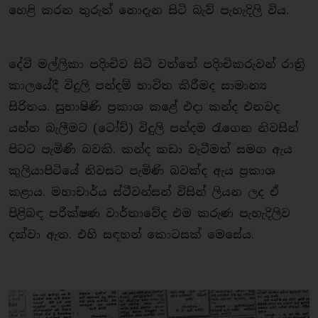
හෙළි කරන තුරුත් නොදැන සිටි බැව් පැහැදිලි විය.
දේවි මල්ලිකා පදිංචිව සිටි වත්තේ පදිංචිකරුවන් රාත්‍රි
කාලයේදී විදුලි පන්දම් භාවිත කිරීමද සාමාන්‍ය
සිරිතය. සුභාෂිණි ප්‍රකාශ කළේ එදා කන්ද එනවද
යන්න බැලීමට (ටෝච්) විදුලි පන්දම රැගෙන නිවසින්
පිටට පැමිණි බවකි. කන්ද කඩා වැටීමත් සමග ඇය
කුලියාපිටියේ නිවසට පැමිණි බවක්ද ඇය ප්‍රකාශ
කළාය. මහාචාර්ය ස්ටීවන්සන් විසින් ලියන ලද ඒ
පිළිබඳ පරීක්ෂණ වාර්තාවේද එම කරුණ පැහැදිලිව
දක්වා ඇත. එහි සඳහන් කොටසක් මෙසේය.