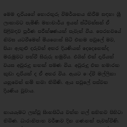
මෙම දැරියගේ තොරතුරු විමර්ශනය කිරීම සඳහා ශ්‍රී
ලංකාවට පැමිණි මහාචාර්ය ඉයන් ස්ටීවන්සන් ඒ
පිළිබඳව පූර්ණ පරීක්ෂණයක් පැවැත් වීය. පෙරභවයේ
නිවස යටවීමෙන් මියගොස් සිටි එකම පවුලේ මව,
පියා ඇතුළු දරුවන් අතර දියණියන් දෙදෙනෙක්ද
මරුමුවට පත්වී සිරුරු හමුවිය. එයින් එක් දැරියක්
වයස අවුරුදු හතක් පමණ විය. අවුරුදු එක හමාරක
කුඩා දැරියක් ද ඒ අතර විය. ඇයට ​ෙද්වි මල්ලිකා
යනුවෙන් නම් තබා තිබිණි. ඇය පවුලේ පස්වන
දියණිය වූවාය.
නායයෑමට ලක්වූ සිංහපිටිය වත්ත ගල් සහිතව පිහිටා
තිබිණ. ධාරානිපාත වර්ෂාව දින ගණනක් පැවත්විණි.