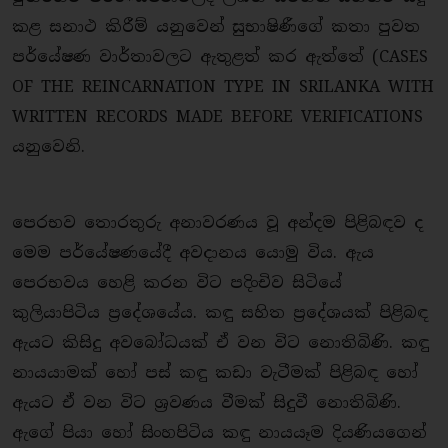
කළ සනාථ කිරීම් යනුවෙන් සුභාෂිණීගේ කතා පුවත
පර්යේෂණ වාර්තාවලට ඇතුළත් කර ඇත්තේ (CASES
OF THE REINCARNATION TYPE IN SRILANKA WITH
WRITTEN RECORDS MADE BEFORE VERIFICATIONS
යනුවෙනි.
පෙරභව තොරතුරු අනාවරණය වූ අන්දම පිළිබඳව ද
මෙම පර්යේෂණයේදී අවදානය යොමු විය. ඇය
පෙරභවය හෙළි කරන විට පදිංචිව සිටියේ
කුලියාපිටිය ප්‍රදේශයේය. කඳු සහිත ප්‍රදේශයක් පිළිබඳ
ඇයට කිසිදු අවබෝධයක් ඒ වන විට නොතිබිණි. කඳු
නායයාමක් හෝ පස් කඳු කඩා වැටීමක් පිළිබඳ හෝ
ඇයට ඒ වන විට ශ්‍රවණය වීමක් සිදුවී නොතිබිණි.
ඇගේ පියා හෝ සිංහපිටිය කඳු නායයෑම දියණියගෙන්