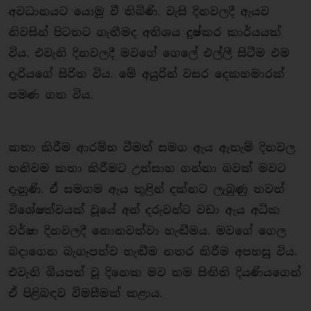
අවධානයට යොමු වී තිබිණි. වැසි දිනවලදී ඇයව
නිවසින් පිටතට ගැනීමද අතිශය දුෂ්කර කාර්යයක්
විය. එවැනි දිනවලදී මවගේ ගෙලේ එල්ලී සිටීම එම
දැරියගේ සිරිත විය. මේ අයුරින් වසර දෙකහමාරක්
පමණ ගත විය.
කතා කිරීම ආරම්භ වීමත් සමග ඇය ඇතැම් දිනවල
තනිවම කතා කිරීමට උත්සාහ ගන්නා බවක් මවට
දැනුණි. ඒ සමගම ඇය තුළින් දක්නට ලැබුණු තවත්
විශේෂත්වයක් වූයේ අන් දරුවන්ට වඩා ඇය අධික
වර්ෂා දිනවලදී නොනවත්වා හැඬීමය. මවගේ ගෙල
බදාගෙන බැගෑපත්ව හැඬීම නතර කිරීම අපහසු විය.
එවැනි බියපත් වූ දිනෙක මව තම සිඟිති දියණියගෙන්
ඒ පිළිබඳව විමසීමක් කළාය.