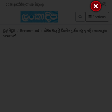
2026 අගෝස්තු 07 වන සිකුරාදා
Sections
මුල් පිටුව
/
Recommend
/
නිවස වැළලී මියගිය දැරිය යළි ඉපදී සොහොයුරා
හඳුනාගනී..