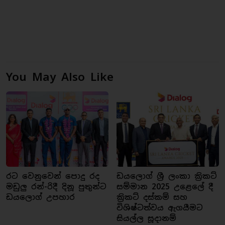
You May Also Like
රට වෙනුවෙන් පොදු රද
ඩයලොග් ශ්‍රී ලංකා ක්‍රිකට්
මඩුලු රන්-රිදී දිනූ පුතුන්ට
සම්මාන 2025 උළෙලේ දී
ඩයලොග් උපහාර
ක්‍රිකට් දස්කම් සහ
විශිෂ්ටත්වය ඇගයීමට
සියල්ල සූදානම්