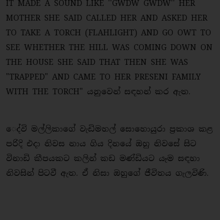
IT MADE A SOUND LIKE ''GWDW GWDW'' HER
MOTHER SHE SAID CALLED HER AND ASKED HER
TO TAKE A TORCH (FLAHLIGHT) AND GO OWT TO
SEE WHETHER THE HILL WAS COMING DOWN ON
THE HOUSE SHE SAID THAT THEN SHE WAS
"TRAPPED" AND CAME TO HER PRESENI FAMILY
WITH THE TORCH" යනුවෙන් සඳහන් කර ඇත.
​ෙද්වි මල්ලිකාගේ වැඩිමහල් සොහොයුරා ප්‍රකාශ කළ
පරිදි එදා නිවස නාය ගිය දිනයේ ඔහු නිවසේ සිට
විනාඩි කීපයකට කලින් කඩ මණ්ඩියට යෑම සඳහා
නිවසින් පිටවී ඇත. ඒ නිසා ඔහුගේ ජීවිතය ගැලවිණි.