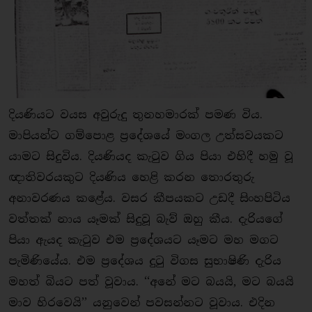
දියණියට වයස අවුරුදු තුනහමාරක් පමණ විය.
මාපියන්ට ගම්පොළ ප්‍රදේශයේ මංගල උත්සවයකට
යාමට සිදුවිය. දියණියද කැටුව ගිය පියා එහිදී හමු වූ
ඥාතිවරයකුට දියණිය හෙළි කරන තොරතුරු
අනාවරණය කළේය. වසර කීපයකට උඩදී සිංහපිටිය
වත්තක් නාය යෑමක් සිදුවූ බැව් ඔහු කීය. දැරියගේ
පියා ඇයද කැටුව එම ප්‍රදේශයට යෑමට මහ මගට
පැමිණියේය. එම ප්‍රදේශය දුටු විගස සුභාෂිණි දැරිය
මහත් බියට පත් වූවාය. ‘‘අනේ මට බයයි, මට බයයි
මාව හිරවෙයි’’ යනුවෙන් පවසන්නට වූවාය. එදින