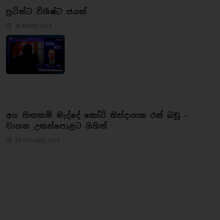
පුටින්ට විශිෂ්ට ජයක්
18 March 2024
අග හිඟකම් මැද්දේ කෝටි තිස්දාහක රන් බඩු -
වාහන උකස්පොළට ගිහින්
03 February 2024