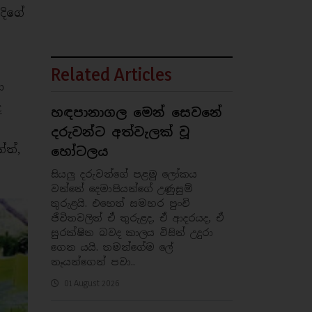
දිගේ
Related Articles
ා
ද
හඳපානාගල මෙන් සෙවනේ
දරුවන්ට අත්වැලක් වූ
ේත්,
හෝටලය
සියලු‍ දරුවන්ගේ පළමු ලෝකය
වන්නේ දෙමාපියන්ගේ උණුසුම්
තුරුළයි. එහෙත් සමහර පුංචි
ජීවිතවලින් ඒ තුරුළද, ඒ ආදරයද, ඒ
සුරක්ෂිත බවද කාලය විසින් උදුරා
ගෙන යයි. තමන්ගේම ලේ
නෑයන්ගෙන් පවා..
01 August 2026