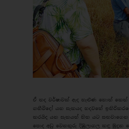
ඒ තද වර්ෂාවක් ඇද හැළුණ හොත් කෙත
ගනීවිදෝ යන සැකයද හදවතේ ඉතිරිකරගෙනය
කරයිද යන සැකයත් හිත යට සඟවාගෙන පැ
පොද අඩු වෙනතුරු දිඹුලාගල කඳු මුදුන