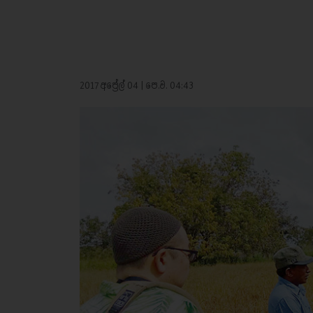
2017 අප්‍රේල් 04 | පෙ.ව. 04:43