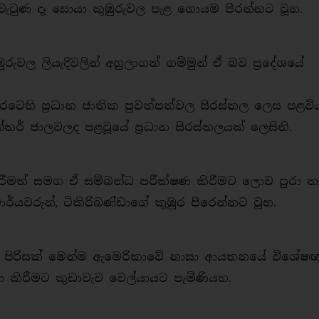
ටුණ දෑ සොයා කුඹුරුවල පැළ ගොයම පීරන්නට වූහ.
ඹුරුවල ලියැදිවලින් අහුලාගත් ගම්මුන් ඒ බව ප්‍රදේශයේ
 රටෙහි ප්‍රධාන ජාතික පුවත්පත්වල සිරස්තල ලෙස පළවිය.
අන්තර් ජාලවලද පළවූයේ ප්‍රධාන සිරස්තලයක් ලෙසිනි.
 කිරීමත් සමග ඒ සම්බන්ධ පරීක්ෂණ කිරීමට ලොව පුරා ත
හාචාර්යවරුන්, ටිකිරිබණ්ඩාගේ කුඹුර පීරෙන්නට වූහ.
ුන් පිරිසක් මෙන්ම ඇමෙරිකාවේ නාසා ආයතනයේ විශේෂ
ා කිරීමට කුඩාවැව වෙල්යායට පැමිණියහ.