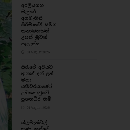
අරලියගහ
මැදුරේ
අගමැතිනි
සිරිමාවෝ සමග
කතාබහකින්
උපන් මුවන්
පැලැස්ස
01 August 2026
සිරුරේ අවයව
තුනක් දන් දුන්
මහා
යතිවරයාණෝ
උඩකොටුවේ
සුගතධීර හිමි
01 August 2026
බ්ලුමැන්ඩල්
කුණු කන්දේ