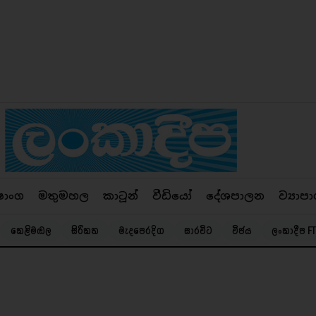
ෂාංග
මතුමහල
කාටූන්
වීඩියෝ
දේශපාලන
ව්‍යාපා
කෙළිමඬල
සිරිකත
මැදපෙරදිග
සාරවිට
විජය
ලංකාදීප FT