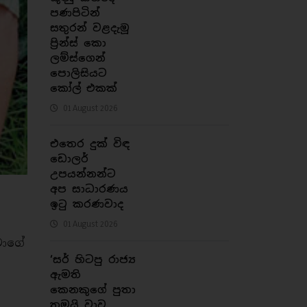
පණපිටින්
සතුරන් වළදැමූ
ප්‍රින්ස් කො​
ලම්ස්ගෙන්
පොලිසියට
කෝල් එකක්
01 August 2026
එතෙර දුක් විඳ
ඩොලර්
උපයන්නන්ට
අප සාධාරණය
ඉටු කරණවාද
01 August 2026
මාගේ
‘සර් හිටපු රාජ්‍ය
ඇමති
කෙනකුගේ පුතා
තමයි වාව