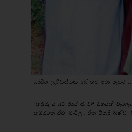
සිද්ධිය ලැව්ගින්නක් සේ ගම පුරා පැති
“කුඹුරු යායට ඊයේ රෑ එළි වගයක් වැටිලා
කුඹුරටත් ඒවා වැටිලා. ඒක ටිකිරි බණ්ඩා