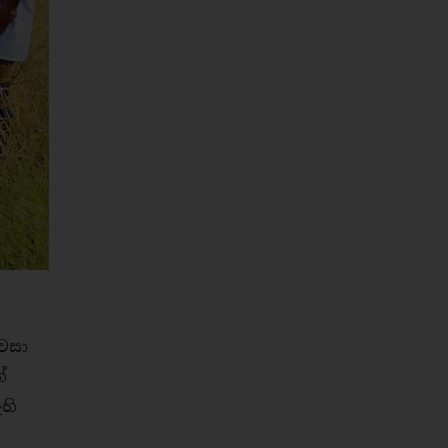
වසා
්
හි