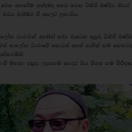
ත වෙන අතරේම පන්දමද අතට ගෙන ටිකිරි බණ්ඩා නියර 
් බටය වැසීමට ඒ අසලට ළඟාවිය.
ආලෝක ධාරාවක් අහසින් කඩා වැටෙන අයුරු ටිකිරි බණ්ඩ
නිල්වන් ආලෝක ධාරාවේ කොටස් අහස් ගැබින් තම කෙතට
ක්කරමිනි.
ා ගොවි මහතා පසුදා උදෑසනම ගෙදර ගිය විගස තම බිරිඳග