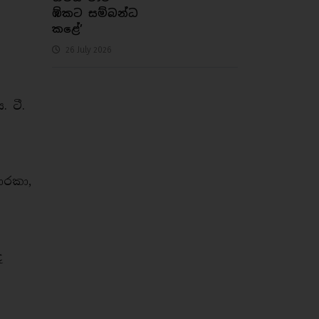
ඹ්කට සම්බන්ධ
කළේ’
26 July 2026
 ටී.
ාරකා,
ඥ