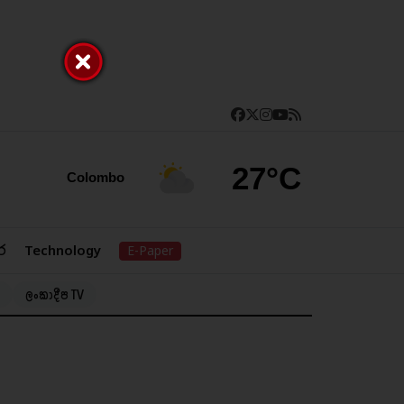
27°C
Colombo
ර
Technology
E-Paper
ලංකාදීප TV