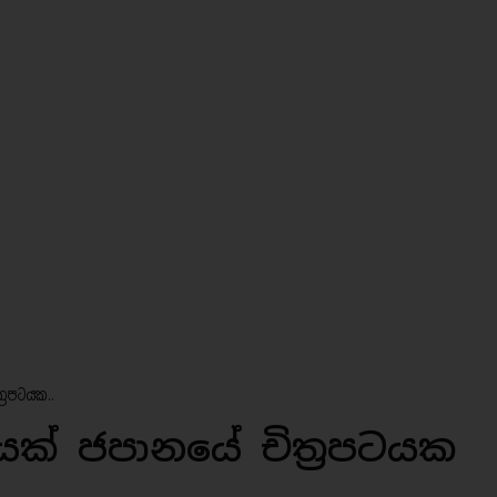
‍රපටයක..
ෙක් ජපානයේ චිත්‍රපටයක