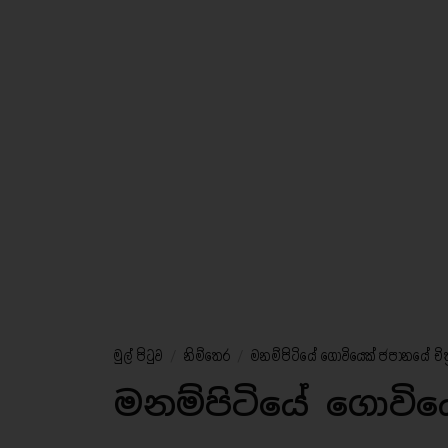
මුල් පිටුව
/
නිම්තෙර
/
මනම්පිටියේ ගොවියෙක් ජපානයේ චිත්
මනම්පිටියේ ගොවිය