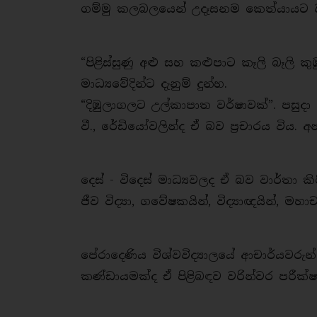
ගම්මු කලබලයෙන් උදෑසනම කෙත්යායට වැ
“පිළිස්සුණු අළු සහ කළුපාට කෑලි බෑලි කු
මාධ්‍යවේදින්ට දැනුම් දුන්හ.
“දිඹුලාගලට උල්කාපාත වර්ෂාවක්”. පසුදා
වී., රේඩියෝවලින්ද ඒ බව ප්‍රචාරය විය. 
දෙස් - විදෙස් මාධ්‍යවලද ඒ බව වාර්තා
ජීව විද්‍යා, ගවේෂකයින්, විද්‍යාඥයින්, ම
පේරාදෙණිය විශ්වවිද්‍යාලයේ ආචාර්යවර
කණ්ඩායමක්ද ඒ පිළිබඳව වරින්වර පරීක්ෂ