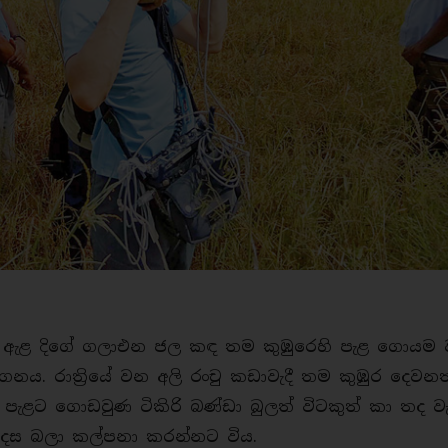
් ඇළ දිගේ ගලාඑන ජල කඳ තම කුඹුරෙහි පැළ ගොයම 
. රාත්‍රියේ වන අලි රංචු කඩාවැදී තම කුඹුර දෙවනත
ළට ගොඩවුණ ටිකිරි බණ්ඩා බුලත් විටකුත් කා තද වැ
 දෙස බලා කල්පනා කරන්නට විය.