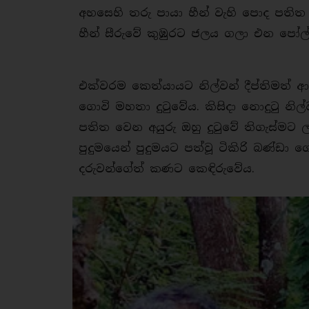
අහසෙහි තරු පායා හීන් වැහි පොද පති
හීන් සීරුවේ කුඹුරට ජලය ගලා එන පෝල
එක්වරම කෙත්යායට නිල්වන් දීප්තිමත් 
ගොවි මහතා දුටුවේය. කිසිදා නොදුටු 
පතිත වෙන අයුරු ඔහු දුටුවේ තිගැස්මට ල
පුදුමයෙන් පුදුමයට පත්වූ ටිකිරි බණ්ඩ
දරුවන්ගේත් කණට කෙඳිරුවේය.