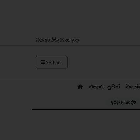
2026 අගෝස්තු 09 වන ඉරිදා
Sections
එසැණ පුවත්
විශේ
ඉරිදා ලංකාදීප