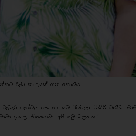
ර යන්නට වැඩි කාලයක් ගත නොවීය.
. වැටුණු තැන්වල පැළ ගොයම පිච්චිලා. ටිකිරි බණ්ඩා මා
 මාමා දැකලා තියෙනවා. අපි යමු බලන්න.”