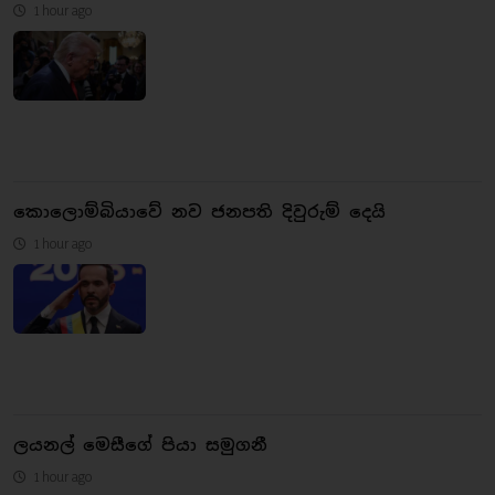
1 hour ago
කොලොම්බියාවේ නව ජනපති දිවුරුම් දෙයි
1 hour ago
ලයනල් මෙසීගේ පියා සමුගනී
1 hour ago