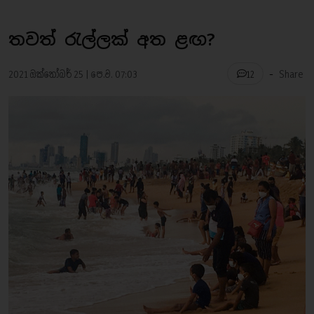
තවත් රැල්ලක් අත ළඟ?
-
2021 ඔක්තෝබර් 25 | පෙ.ව. 07:03
Share
12