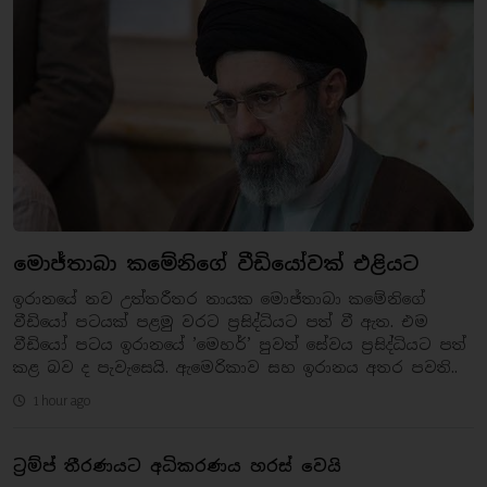
මොජ්තාබා කමේනිගේ වීඩියෝවක් එළියට
ඉරානයේ නව උත්තරීතර නායක මොජ්තාබා කමේනිගේ
වීඩියෝ පටයක් පළමු වරට ප්‍රසිද්ධියට පත් වී ඇත. එම
වීඩියෝ පටය ඉරානයේ ’මෙහර්’ පුවත් සේවය ප්‍රසිද්ධියට පත්
කළ බව ද පැවැසෙයි. ඇමෙරිකාව සහ ඉරානය අතර පවති..
1 hour ago
ට්‍රම්ප් තීරණයට අධිකරණය හරස් වෙයි