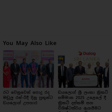
You May Also Like
රට වෙනුවෙන් පොදු රද
ඩයලොග් ශ්‍රී ලංකා ක්‍රිකට්
මඩුලු රන්-රිදී දිනූ පුතුන්ට
සම්මාන 2025 උළෙලේ දී
ඩයලොග් උපහාර
ක්‍රිකට් දස්කම් සහ
විශිෂ්ටත්වය ඇගයීමට