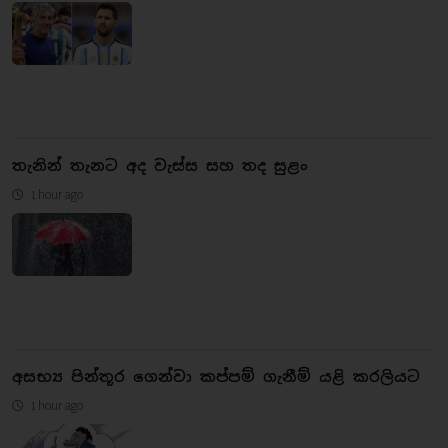
තැනින් තැනට අද වැස්ස සහ තද සුළං
1 hour ago
අසභ්‍ය පින්තූර ගෙන්වා කප්පම් ගැනීම් යළි කරලියට
1 hour ago