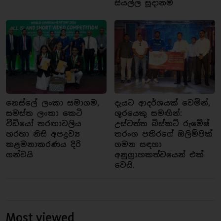
සියල්ල සූදානම්
නෙස්ලේ ලංකා සමාගම,
දැයට ආදර්ශයක් වෙමින්,
සමස්ත ලංකා කෙටි
ශූරයෙකු සමඟින්:
වීඩියෝ තරඟාවලිය
උස්වත්ත බිස්කට් රුමේෂ්
හරහා නිසි අපද්‍රව්‍ය
තරංග පතිරගේ ඔලිම්පික්
කළමනාකරණය දිරි
ගමන සඳහා
ගන්වයි
අනුග්‍රාහකත්වයෙන් එක්
වෙයි.
Most viewed