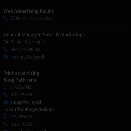
Web Advertising Inquiry
Dilan: +94 77 372 7288
General Manager: Sales & Marketing :
Mr Channa Jayasinghe
+94 777 880 155
channaj@wijeya.lk
Print advertising
Suraj Pathirana
0772617542
0112479838
surajp@wijeya.lk
Lasantha Abeywardena
0774055673
0112479833