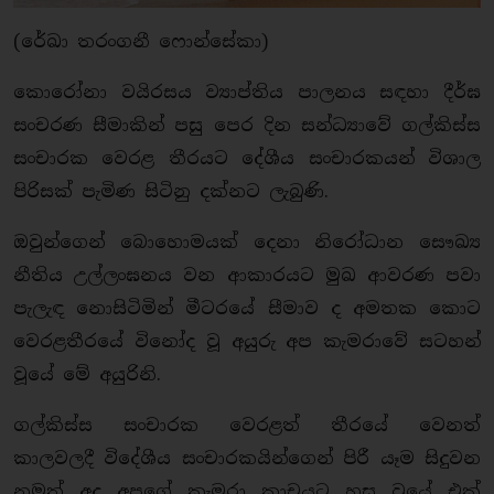
(රේඛා තරංගනී ෆොන්සේකා)
කොරෝනා වයිරසය ව්‍යාප්තිය පාලනය සඳහා දීර්ඝ
සංචරණ සීමාකින් පසු පෙර දින සන්ධ්‍යාවේ ගල්කිස්ස
සංචාරක වෙරළ තීරයට දේශීය සංචාරකයන් විශාල
පිරිසක් පැමිණ සිටිනු දක්නට ලැබුණි.
ඔවුන්ගෙන් බොහොමයක් දෙනා නිරෝධාන සෞඛ්‍ය
නීතිය උල්ලංඝනය වන ආකාරයට මුඛ ආවරණ පවා
පැලැඳ නොසිටිමින් මීටරයේ සීමාව ද අමතක කොට
වෙරළතීරයේ විනෝද වූ අයුරු අප කැමරාවේ සටහන්
වූයේ මේ අයුරිනි.
ගල්කිස්ස සංචාරක වෙරළත් තීරයේ වෙනත්
කාලවලදී විදේශීය සංචාරකයින්ගෙන් පිරී යෑම සිදුවන
නමුත් අද අපගේ කැමරා කාචයට හසු වූයේ එක්