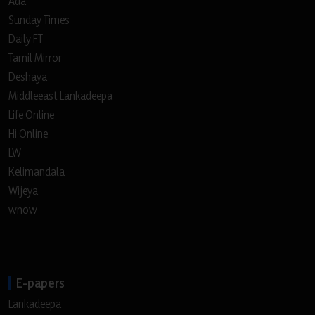
Ada
Sunday Times
Daily FT
Tamil Mirror
Deshaya
Middleeast Lankadeepa
Life Online
Hi Online
LW
Kelimandala
Wijeya
wnow
E-papers
Lankadeepa