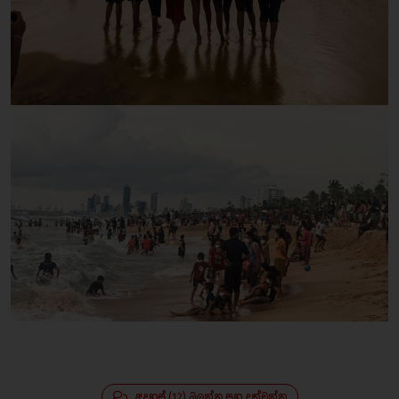
අදහස් (12) බලන්න සහ දක්වන්න