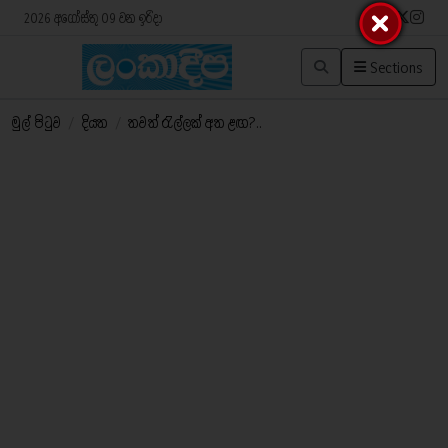
2026 අගෝස්තු 09 වන ඉරිදා
Sections
මුල් පිටුව
/
දියත
/
තවත් රැල්ලක් අත ළඟ?..