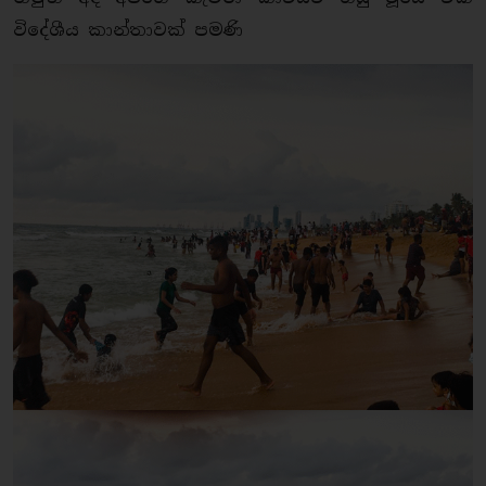
විදේශීය කාන්තාවක් පමණි