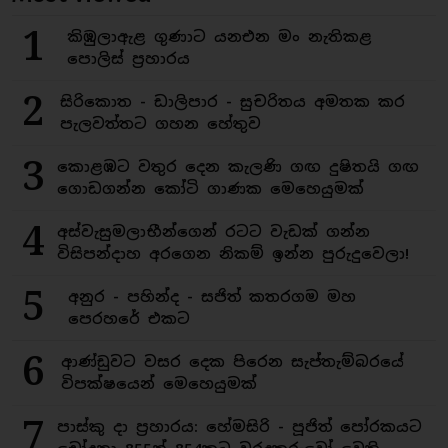
1
කිඹුලාඇළ ගුණාට යනඑන මං නැතිකළ
පොලිස් ප්‍රහාරය
2
සිරිකොත - ඩාලිපාර - සුචරිතය අමතක කර
පැලවත්තට ගහන හේතුව
3
කොළඹට වතුර දෙන කැලණි ගඟ දුෂිතයි ගඟ
ගොඩගන්න කෝටි ගාණක මෙහෙයුමක්
4
අස්වැසුමලාභීන්ගෙන් රටට වැඩක් ගන්න
විසිපන්දාහ අරගෙන නිකම් ඉන්න පුරුදුවෙලා!
5
අනුර - පහින්ද - සජිත් කතරගම මහ
පෙරහරේ එකට
6
ආණ්ඩුවට වසර දෙක පිරෙන සැප්තැම්බරයේ
විපක්ෂයෙන් මෙහෙයුමක්
7
පාස්කු දා ප්‍රහාරය: හේමසිරි - පූජිත් පෝරකයට