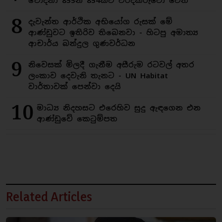
චෝදනා 855න් 854කට වරදකරුවෝ වෙති
8
දැවැන්ත ආර්ථික අභියෝග රුසක් මේ
ආණ්ඩුවට ඉතිරිව තිබෙනවා - හිටපු අමාත්‍ය
ආචාර්ය බන්දුල ගුණවර්ධන
9
නිවෙසක් මිලදී ගැනීම අසීරුම රටවල් අතර
ලංකාව දෙවැනි තැනට - UN Habitat
වාර්තාවක් පෙන්වා දෙයි
10
මාධ්‍ය නිදහසට එරෙහිව සුදු ඇඳගෙන එන
ආණ්ඩුවේ කෙටුම්පත
Related Articles