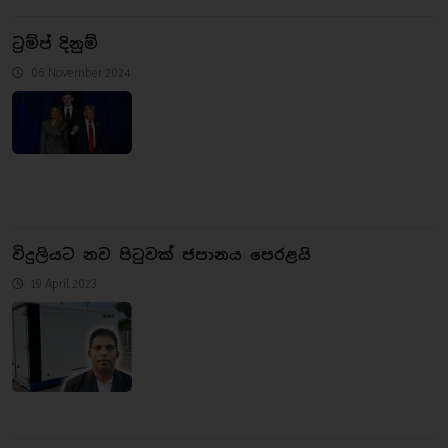
ට්‍රම්ප් දිනුම්
06 November 2024
විදුලියට නව පිටුවක් ජපානය පෙරළයි
19 April 2023