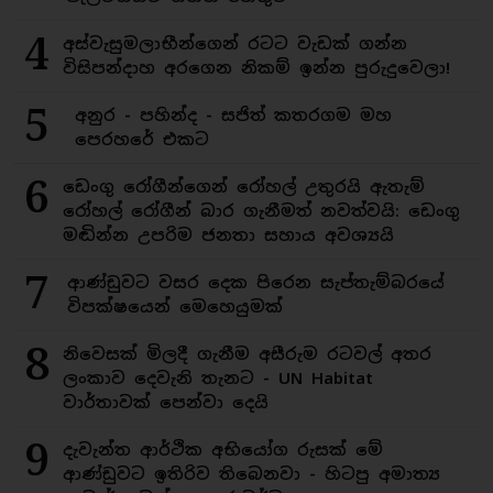
4
අස්වැසුමලාභීන්ගෙන් රටට වැඩක් ගන්න
විසිපන්දාහ අරගෙන නිකම් ඉන්න පුරුදුවෙලා!
5
අනුර - පහින්ද - සජිත් කතරගම මහ
පෙරහරේ එකට
6
ඩෙංගු රෝගීන්ගෙන් රෝහල් උතුරයි ඇතැම්
රෝහල් රෝගීන් බාර ගැනීමත් නවත්වයි: ඩෙංගු
මඬින්න උපරිම ජනතා සහාය අවශ්‍යයි
7
ආණ්ඩුවට වසර දෙක පිරෙන සැප්තැම්බරයේ
විපක්ෂයෙන් මෙහෙයුමක්
8
නිවෙසක් මිලදී ගැනීම අසීරුම රටවල් අතර
ලංකාව දෙවැනි තැනට - UN Habitat
වාර්තාවක් පෙන්වා දෙයි
9
දැවැන්ත ආර්ථික අභියෝග රුසක් මේ
ආණ්ඩුවට ඉතිරිව තිබෙනවා - හිටපු අමාත්‍ය