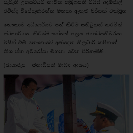
පැවැති උත්සවයට නාවික හමුදාපති වයිස් අද්මිරාල්
රවීන්ද්‍ර විජේගුණරත්න මහතා ඇතුළු පිරිසක් එක්වූහ.
නෞකාව අධිකාරියට පත් කිරීම සනිටුහන් කරමින්
අධිකාරිගත කිරීමේ සන්නස් පත‍්‍රය ජනාධිපතිවරයා
විසින් එම නෞකාවේ අණදෙන නිලධාරි කපිතාන්
නිශාන්ත අමරෝසා මහතා වෙත පිරිනැමිණි.
(ඡායාරූප - ජනාධිපති මාධ්‍ය අංශය)