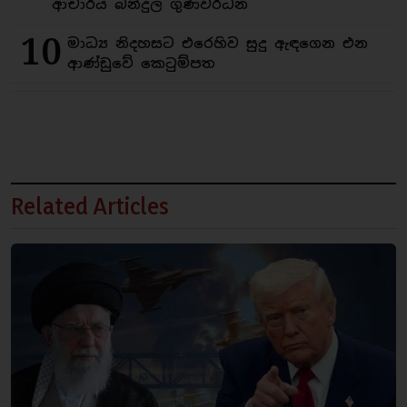
ආචාර්ය බන්දුල ගුණවර්ධන
10
මාධ්‍ය නිදහසට එරෙහිව සුදු ඇඳගෙන එන
ආණ්ඩුවේ කෙටුම්පත
Related Articles