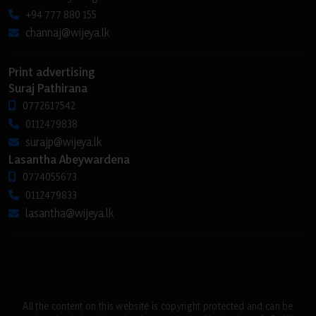
+94 777 880 155
channaj@wijeya.lk
Print advertising
Suraj Pathirana
0772617542
0112479838
surajp@wijeya.lk
Lasantha Abeywardena
0774055673
0112479833
lasantha@wijeya.lk
All the content on this website is copyright protected and can be