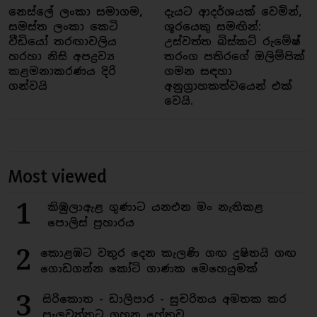
නෙස්ලේ ලංකා සමාගම,
දැයට ආදර්ශයක් වෙමින්,
සමස්ත ලංකා කෙටි
ශූරයෙකු සමඟින්:
වීඩියෝ තරඟාවලිය
උස්වත්ත බිස්කට් රුමේෂ්
හරහා නිසි අපද්‍රව්‍ය
තරංග පතිරගේ ඔලිම්පික්
කළමනාකරණය දිරි
ගමන සඳහා
ගන්වයි
අනුග්‍රාහකත්වයෙන් එක්
වෙයි.
Most viewed
1
කිඹුලාඇළ ගුණාට යනඑන මං නැතිකළ
පොලිස් ප්‍රහාරය
2
කොළඹට වතුර දෙන කැලණි ගඟ දුෂිතයි ගඟ
ගොඩගන්න කෝටි ගාණක මෙහෙයුමක්
3
සිරිකොත - ඩාලිපාර - සුචරිතය අමතක කර
පැලවත්තට ගහන හේතුව