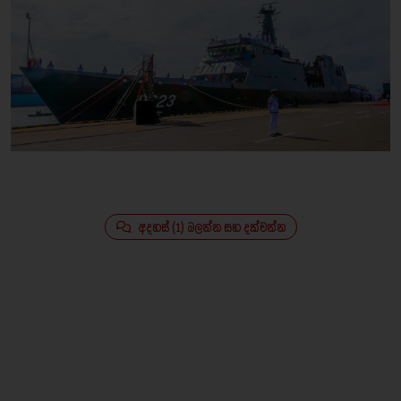
අදහස් (1) බලන්න සහ දක්වන්න