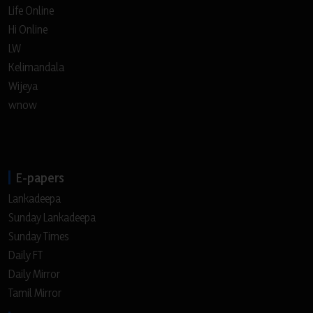
Life Online
Hi Online
LW
Kelimandala
Wijeya
wnow
E-papers
Lankadeepa
Sunday Lankadeepa
Sunday Times
Daily FT
Daily Mirror
Tamil Mirror