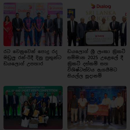
රට වෙනුවෙන් පොදු රද
ඩයලොග් ශ්‍රී ලංකා ක්‍රිකට්
මඩුලු රන්-රිදී දිනූ පුතුන්ට
සම්මාන 2025 උළෙලේ දී
ඩයලොග් උපහාර
ක්‍රිකට් දස්කම් සහ
විශිෂ්ටත්වය ඇගයීමට
සියල්ල සූදානම්