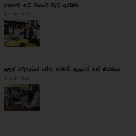
ජනපති නව වසරේ වැඩ අරඹයි
17 April 2023
අලුත් අවුරුද්දේ පේරා සරසවි ඇදුරෝ ගත් තීරණය
17 April 2023