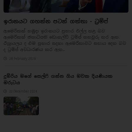
ඉරානයට ගහන්න පටන් ගත්තා - ට්‍රම්ප්
ඇමෙරිකන් හමුදා ඉරානයට ප්‍රහාර එල්ල කළ බව
ඇමෙරිකන් ජනාධිපති ඩොනල්ඩ් ට්‍රම්ප් තහවුරු කර ඇත.
ඊශ්‍රායලය ද එම ප්‍රහාර සදහා ඇමෙරිකාවට සහාය දෙන බව
ද ට්‍රම්ප් අවධාරණය කර ඇත...
28 February 2026
දුම්රිය මගේ සෙල්ෆි ගන්න ගිය මවක දියණියක
මරුටය
22 December 2024