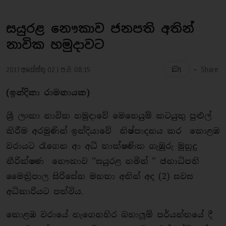
සයුරළ නෞකාව ජනපති අතින්
නාවික හමුදාවට
-
2017 අගෝස්තු 02 | ප.ව. 08:15
Share
1
(ඉන්දිකා රාමනායක)
ශ්‍රී ලංකා නාවික හමුදාවේ මෙහෙයුම් කටයුතු පුළුල්
කිරීම අරමුණින් ඉන්දියාවේ නිෂ්පාදනය කර කොළඹ
වරායට රැගෙන ආ අධි තාක්ෂණික ගැඹුරු මුහුදු
නීරික්ෂණ නෞකාව ‘‘සයුරළ නමින් ’’ ජනාධිපති
මෛති‍්‍රපාල සිරිසේන මහතා අතින් අද (2) සවස
අධිකාරියට පත්විය.
කොළඹ වරායේ නැගෙනහිර බහාලූම් පර්යන්තයේ දී