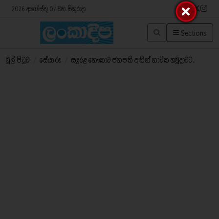
2026 අගෝස්තු 07 වන සිකුරාදා
Sections
මුල් පිටුව
/
සේයා රූ
/
සයුරළ නෞකාව ජනපති අතින් නාවික හමුදාවට..