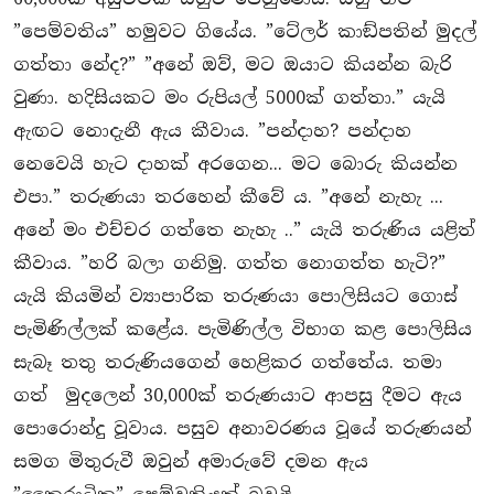
”පෙම්වතිය” හමුවට ගියේය. ”ටේලර් කාඞ්පතින් මුදල්
ගත්තා නේද?” ”අනේ ඔව්, මට ඔයාට කියන්න බැරි
වුණා. හදිසියකට මං රුපියල් 5000ක් ගත්තා.” යැයි
ඇඟට නොදැනී ඇය කීවාය. ”පන්දාහ? පන්දාහ
නෙවෙයි හැට දාහක් අරගෙන... මට බොරු කියන්න
එපා.” තරුණයා තරහෙන් කීවේ ය. ”අනේ නැහැ ...
අනේ මං එච්චර ගත්තෙ නැහැ ..” යැයි තරුණිය යළිත්
කීවාය. ”හරි බලා ගනිමු. ගත්ත නොගත්ත හැටි?”
යැයි කියමින් ව්‍යාපාරික තරුණයා පොලිසියට ගොස්
පැමිණිල්ලක් කළේය. පැමිණිල්ල විභාග කළ පොලිසිය
සැබෑ තතු තරුණියගෙන් හෙළිකර ගත්තේය. තමා
ගත් මුදලෙන් 30,000ක් තරුණයාට ආපසු දීමට ඇය
පොරොන්දු වූවාය. පසුව අනාවරණය වූයේ තරුණයන්
සමග මිතුරුවී ඔවුන් අමාරුවේ දමන ඇය