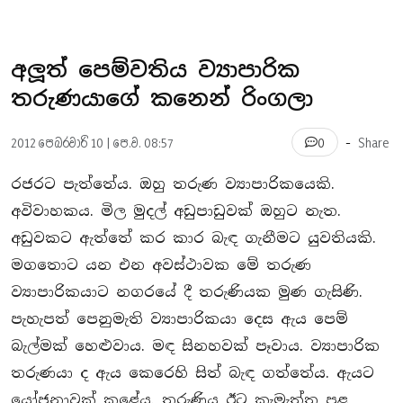
අලූත් පෙම්වතිය ව්‍යාපාරික
තරුණයාගේ කනෙන් රිංගලා
-
2012 පෙබරවාරි 10 | පෙ.ව. 08:57
Share
0
රජරට පැත්තේය. ඔහු තරුණ ව්‍යාපාරිකයෙකි.
අවිවාහකය. මිල මුදල් අඩුපාඩුවක් ඔහුට නැත.
අඩුවකට ඇත්තේ කර කාර බැඳ ගැනීමට යුවතියකි.
මගතොට යන එන අවස්ථාවක මේ තරුණ
ව්‍යාපාරිකයාට නගරයේ දී තරුණියක මුණ ගැසිණි.
පැහැපත් පෙනුමැති ව්‍යාපාරිකයා දෙස ඇය පෙම්
බැල්මක් හෙළුවාය. මඳ සිනහවක් පෑවාය. ව්‍යාපාරික
තරුණයා ද ඇය කෙරෙහි සිත් බැඳ ගත්තේය. ඇයට
යෝජනාවක් කළේය. තරුණිය ඊට කැමැත්ත පළ