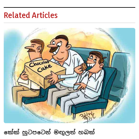
Related Articles
කේක් හුටපටෙන් මඟු‍ලත් හබක්