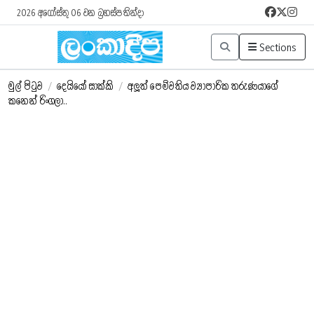
2026 අගෝස්තු 06 වන බ්‍රහස්පතින්දා
Sections
මුල් පිටුව
/
දෙයියෝ සාක්කි
/
අලූත් පෙම්වතිය ව්‍යාපාරික තරුණයාගේ
කනෙන් රිංගලා..