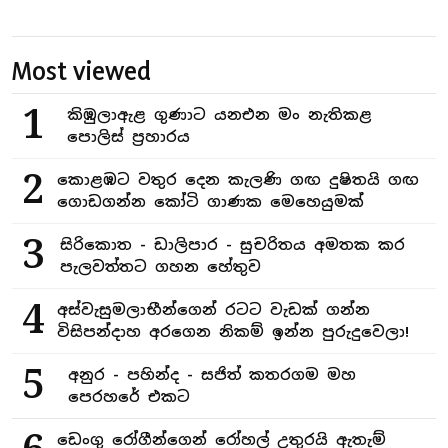
Most viewed
1
කිඹුලාඇළ ගුණාට යනඑන මං නැතිකළ
පොලිස් ප්‍රහාරය
2
කොළඹට වතුර දෙන කැලණි ගඟ දුෂිතයි ගඟ
ගොඩගන්න කෝටි ගාණක මෙහෙයුමක්
3
සිරිකොත - ඩාලිපාර - සුචරිතය අමතක කර
පැලවත්තට ගහන හේතුව
4
අස්වැසුමලාභීන්ගෙන් රටට වැඩක් ගන්න
විසිපන්දාහ අරගෙන නිකම් ඉන්න පුරුදුවෙලා!
5
අනුර - පහින්ද - සජිත් කතරගම මහ
පෙරහරේ එකට
ඩෙංගු රෝගීන්ගෙන් රෝහල් උතුරයි ඇතැම්