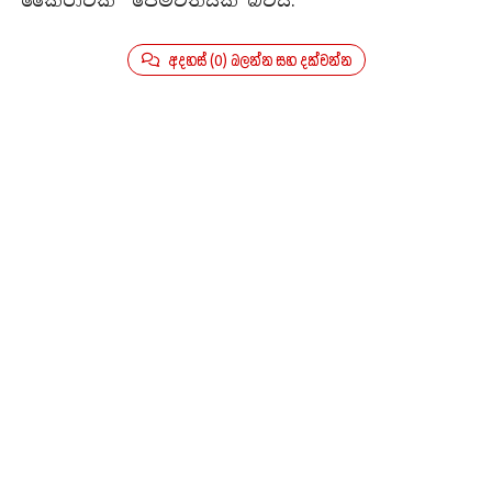
”කෛරාටික” පෙම්වතියක් බවයි.
අදහස් (0) බලන්න සහ දක්වන්න