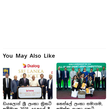
You May Also Like
ඩයලොග් ශ්‍රී ලංකා ක්‍රිකට්
නෙස්ලේ ලංකා සමාගම,
සම්මාන 2025 උළෙලේ දී
සමස්ත ලංකා කෙටි