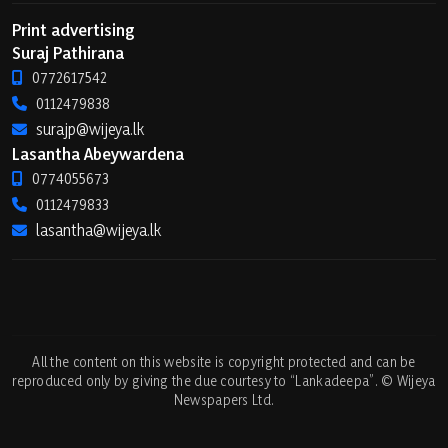
Print advertising
Suraj Pathirana
0772617542
0112479838
surajp@wijeya.lk
Lasantha Abeywardena
0774055673
0112479833
lasantha@wijeya.lk
All the content on this website is copyright protected and can be
reproduced only by giving the due courtesy to “Lankadeepa”. © Wijeya
Newspapers Ltd.