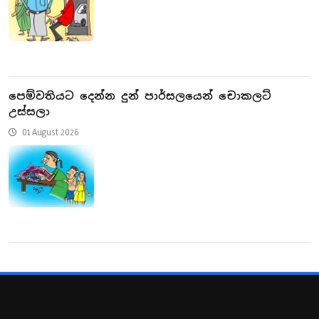
පෙම්වතියට දෙන්න දුන් පාර්සලයෙන් චොකලට්
උස්සලා
01 August 2026