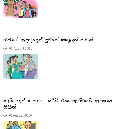
මවගේ ඇදකුදෙන් දුවගේ මඟු‍ලත් හබක්
03 August 2026
තෑගි දෙන්න ගෙනා ෂර්ට් එක ජැන්ඩියට ඇදගෙන
ගිහින්
01 August 2026