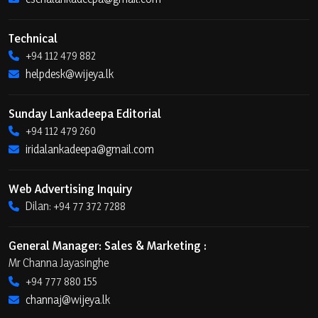
Technical
+94 112 479 882
helpdesk@wijeya.lk
Sunday Lankadeepa Editorial
+94 112 479 260
iridalankadeepa@gmail.com
Web Advertising Inquiry
Dilan: +94 77 372 7288
General Manager: Sales & Marketing :
Mr Channa Jayasinghe
+94 777 880 155
channaj@wijeya.lk