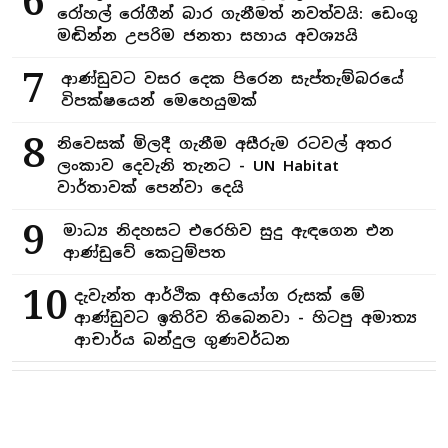
6
රෝහල් රෝගීන් බාර ගැනීමත් නවත්වයි: ඩෙංගු
මඬින්න උපරිම ජනතා සහාය අවශ්‍යයි
7
ආණ්ඩුවට වසර දෙක පිරෙන සැප්තැම්බරයේ
විපක්ෂයෙන් මෙහෙයුමක්
8
නිවෙසක් මිලදී ගැනීම අසීරුම රටවල් අතර
ලංකාව දෙවැනි තැනට - UN Habitat
වාර්තාවක් පෙන්වා දෙයි
9
මාධ්‍ය නිදහසට එරෙහිව සුදු ඇඳගෙන එන
ආණ්ඩුවේ කෙටුම්පත
10
දැවැන්ත ආර්ථික අභියෝග රුසක් මේ
ආණ්ඩුවට ඉතිරිව තිබෙනවා - හිටපු අමාත්‍ය
ආචාර්ය බන්දුල ගුණවර්ධන