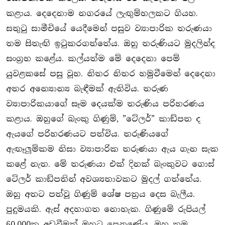
කළාය. දෙදෙනාම නගරයේ ලැඟුම්හලකට ගියහ.
සතුටු සාමීචියේ යෙදීමෙන් පසුව ව්‍යාපාරික තරුණයා
තම සිතැඟි ඉටුකරගත්තේය. ඔහු තරුණියට මුදලින්ද
සංග‍්‍රහ කළේය. කල්යත්ම මේ දෙදෙනා පෙම්
යුවළකසේ පසු වූහ. නිතර නිතර හමුවීමෙන් දෙදෙනා
අතර අන්‍යොන්‍ය බැඳීමක් ඇතිවිය. තරුණ
ව්‍යාපාරිකයාගේ සෑම දෙයක්ම තරුණිය පරිහරණය
කළාය. ඔහුගේ බැංකු ගිණුම්, ”ටේලර්” කාඞ්පත ද
ඇයගේ පරිහරණයට පත්විය. තරුණියගේ
ඇඟෑලූම්කම නිසා ව්‍යාපාරික තරුණයා ඇය ගැන සැක
කළේ නැත. මේ තරුණයා එක් දිනක් බැංකුවට ගොස්
ටේලර් කාඞ්පතින් අවශ්‍යතාවකට මුදල් ගත්තේය.
ඔහු අතට පත්වූ ගිණුම් ශේෂ පත‍්‍රය දෙස බැලීය.
පුදුමයකි. ඇස් අදහාගත නොහැක. ගිණුමේ රුපියල්
60,000ක අඩුවීමක් ඔහුට පෙනුණේය. ඔහු තම