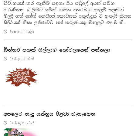
විවාහයක් කර ගැනීම සඳහා සිය පවුලේ අයත් සමග
තරුණියක බැලීමට යමින් ගමන අතරමග අලෙවි සලකින්
මිලදී ගත් කේක් ගෙඩියේ කොටසක් අතුරුදන් වී ඇතැයි කියන
සිද්ධියක් නිසා ලජ්ජාවට පත් තරුණයකු මඟු‍ලට එදාම ති..
35 minutes ago
බිත්තර පහක් ගිල්ලාම හෝටලයෙන් පන්නලා
05 August 2026
අපලෙට හැදූ යන්ත්‍රය රිළවා ඩැහැගෙන
04 August 2026