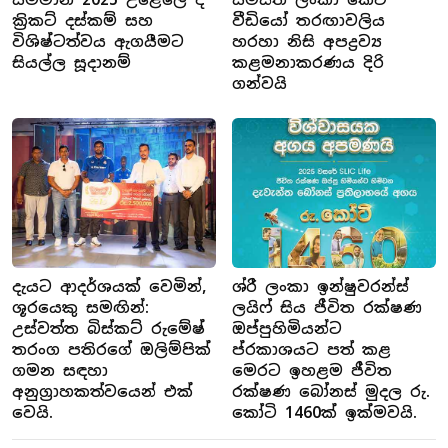
ක්‍රිකට් දස්කම් සහ
වීඩියෝ තරඟාවලිය
විශිෂ්ටත්වය ඇගයීමට
හරහා නිසි අපද්‍රව්‍ය
සියල්ල සූදානම්
කළමනාකරණය දිරි
ගන්වයි
දැයට ආදර්ශයක් වෙමින්,
ශ්රී ලංකා ඉන්ෂුවරන්ස්
ශූරයෙකු සමඟින්:
ලයිෆ් සිය ජීවිත රක්ෂණ
උස්වත්ත බිස්කට් රුමේෂ්
ඔප්පුහිමියන්ට
තරංග පතිරගේ ඔලිම්පික්
ප්රකාශයට පත් කළ
ගමන සඳහා
මෙරට ඉහළම ජීවිත
අනුග්‍රාහකත්වයෙන් එක්
රක්ෂණ බෝනස් මුදල රු.
වෙයි.
කෝටි 1460ක් ඉක්මවයි.