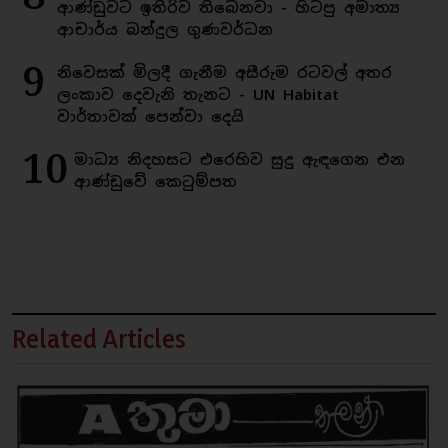
ආණ්ඩුවට ඉතිරිව තිබෙනවා - හිටපු අමාත්‍ය
ආචාර්ය බන්දුල ගුණවර්ධන
9
නිවෙසක් මිලදී ගැනීම අසීරුම රටවල් අතර
ලංකාව දෙවැනි තැනට - UN Habitat
වාර්තාවක් පෙන්වා දෙයි
10
මාධ්‍ය නිදහසට එරෙහිව සුදු ඇඳගෙන එන
ආණ්ඩුවේ කෙටුම්පත
Related Articles