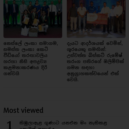
නෙස්ලේ ලංකා සමාගම,
දැයට ආදර්ශයක් වෙමින්,
සමස්ත ලංකා කෙටි
ශූරයෙකු සමඟින්:
වීඩියෝ තරඟාවලිය
උස්වත්ත බිස්කට් රුමේෂ්
හරහා නිසි අපද්‍රව්‍ය
තරංග පතිරගේ ඔලිම්පික්
කළමනාකරණය දිරි
ගමන සඳහා
ගන්වයි
අනුග්‍රාහකත්වයෙන් එක්
වෙයි.
Most viewed
1
කිඹුලාඇළ ගුණාට යනඑන මං නැතිකළ