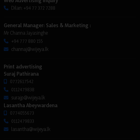
Web Advertising Inquiry
Dilan: +94 77 372 7288
General Manager: Sales & Marketing :
Mr Channa Jayasinghe
+94 777 880 155
channaj@wijeya.lk
Print advertising
Suraj Pathirana
0772617542
0112479838
surajp@wijeya.lk
Lasantha Abeywardena
0774055673
0112479833
lasantha@wijeya.lk