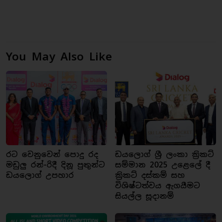
You May Also Like
රට වෙනුවෙන් පොදු රද
ඩයලොග් ශ්‍රී ලංකා ක්‍රිකට්
මඩුලු රන්-රිදී දිනූ පුතුන්ට
සම්මාන 2025 උළෙලේ දී
ඩයලොග් උපහාර
ක්‍රිකට් දස්කම් සහ
විශිෂ්ටත්වය ඇගයීමට
සියල්ල සූදානම්