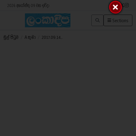
2026 අගෝස්තු 09 වන ඉරිදා
Sections
මුල් පිටුව
/
A තුමා
/
2017.09.14..