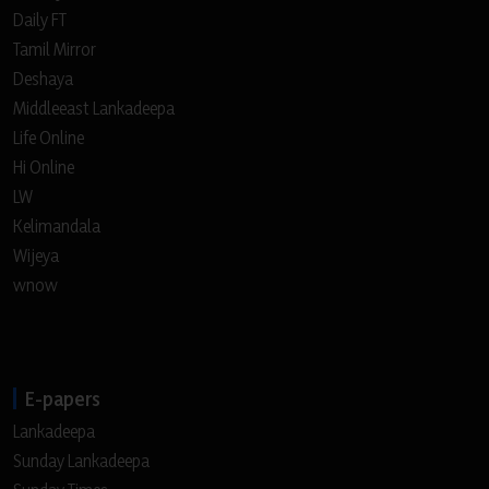
Daily FT
Tamil Mirror
Deshaya
Middleeast Lankadeepa
Life Online
Hi Online
LW
Kelimandala
Wijeya
wnow
E-papers
Lankadeepa
Sunday Lankadeepa