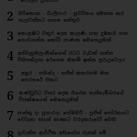
පොලිස් ප්‍රහාරය
2
සිරිකොත - ඩාලිපාර - සුචරිතය අමතක කර
පැලවත්තට ගහන හේතුව
3
කොළඹට වතුර දෙන කැලණි ගඟ දුෂිතයි ගඟ
ගොඩගන්න කෝටි ගාණක මෙහෙයුමක්
4
අස්වැසුමලාභීන්ගෙන් රටට වැඩක් ගන්න
විසිපන්දාහ අරගෙන නිකම් ඉන්න පුරුදුවෙලා!
5
අනුර - පහින්ද - සජිත් කතරගම මහ
පෙරහරේ එකට
6
ආණ්ඩුවට වසර දෙක පිරෙන සැප්තැම්බරයේ
විපක්ෂයෙන් මෙහෙයුමක්
7
පාස්කු දා ප්‍රහාරය: හේමසිරි - පූජිත් පෝරකයට
චෝදනා 855න් 854කට වරදකරුවෝ වෙති
8
දැවැන්ත ආර්ථික අභියෝග රුසක් මේ