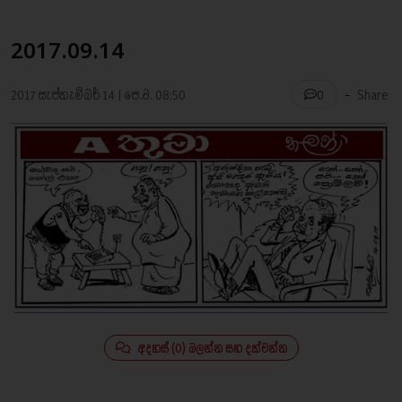
2017.09.14
-
2017 සැප්තැම්බර් 14 | පෙ.ව. 08:50
Share
0
අදහස් (0) බලන්න සහ දක්වන්න