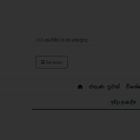
2026 අගෝස්තු 08 වන සෙනසුරාදා
Sections
එසැණ පුවත්
විශේ
ඉරිදා ලංකාදීප