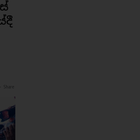
ස්
ේදී
-
Share