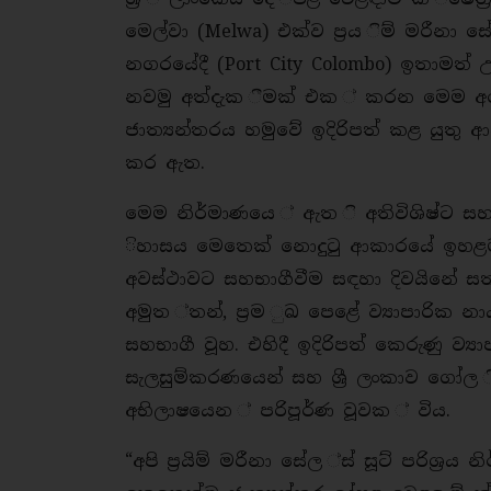
මෙල්වා (Melwa) එක්ව ප්‍රය ිම් මරීනා ස
නගරයේදී (Port City Colombo) ඉතාමත්
නවමු අත්දැක ීමක් එක ් කරන මෙම අලෙව
ජාත්‍යන්තරය හමුවේ ඉදිරිපත් කළ යුතු
කර ඇත.
මෙම නිර්මාණයෙ ් ඇත ි අතිවිශිෂ්ට සහ
ිහාසය මෙතෙක් නොදුටු ආකාරයේ ඉහළම ප
අවස්ථාවට සහභාගීවීම සඳහා දිවයිනේ සත
අමුත ්තන්, ප්‍රම ුඛ පෙළේ ව්‍යාපාරික 
සහභාගී වූහ. එහිදී ඉදිරිපත් කෙරුණු ව්‍
සැලසුම්කරණයෙන් සහ ශ්‍රී ලංකාව ගෝල
අභිලාෂයෙන ් පරිපූර්ණ වූවක ් විය.
“අපි ප්‍රයිම් මරීනා සේල ්ස් සූට් පරි