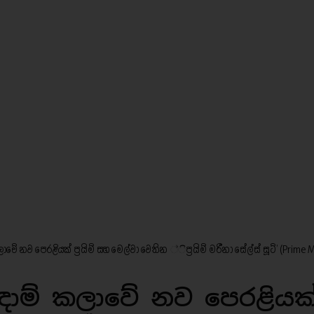
ේ නව පෙරළියක් ප්‍රයිම් සහ මෙල්වා වෙතින ්ිප්‍රයිම් මරීනා සේල්ස් සූට්’ (Prime 
ාම් කලාවේ නව පෙරළියක