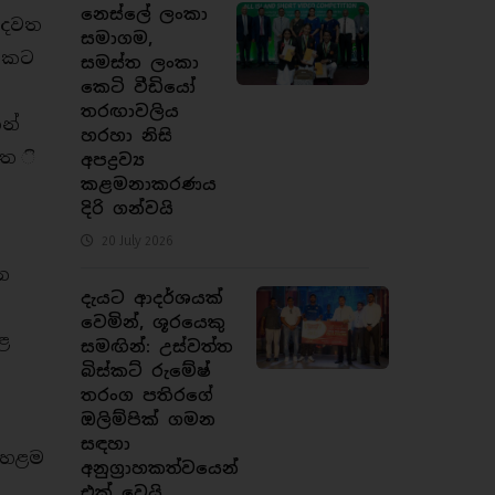
නෙස්ලේ ලංකා
 හදවත
සමාගම,
‍රකට
සමස්ත ලංකා
කෙටි වීඩියෝ
තරඟාවලිය
න්
හරහා නිසි
ඇත ි
අපද්‍රව්‍ය
කළමනාකරණය
දිරි ගන්වයි
20 July 2026
 න
දැයට ආදර්ශයක්
වෙමින්, ශූරයෙකු
ළ
සමඟින්: උස්වත්ත
බිස්කට් රුමේෂ්
තරංග පතිරගේ
ඔලිම්පික් ගමන
සඳහා
 ඉහළම
අනුග්‍රාහකත්වයෙන්
ය
එක් වෙයි.