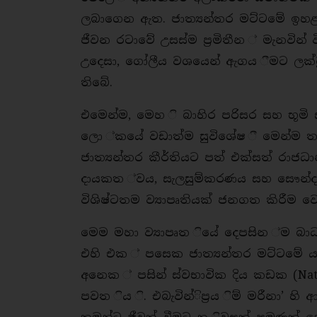
ලබාගෙන ඇත. ජාත්‍යන්තර මට්ටමේ ඉහළ
ජීවන රටාවේ උසස්ම ප්‍රමිතීන ් මැනවින් 
උදෙසා, ගෝලීය වශයෙන් ඇගය ීමට ලක්වූ
තිබේ.
එමෙන්ම, මෙහ ි බාහිර පරිසර සහ භූමි 
ලො ්කයේ වඩාත්ම සුවිශේෂ ී මෙන්ම ත 
ජාත්‍යන්තර කීර්තියට පත් එක්සත් රාජ
දායකත ්වය, සැලසුම්කරණය සහ සෞන්දර්
විශිෂ්ටතම ව්‍යාපෘතියක් ජනගත කිරීම
මෙම මහා ව්‍යාපෘත ියේ දෙපසින ්ම බාධ
එහි එක ් පසෙක ජාත්‍යන්තර මට්ටමේ යාත්
අනෙක ් පසින් ස්වභාවික දිය කඩක (Nat
පවත ිය ි. එබැවින්ිප්‍රය ිම් මරීනා’ 