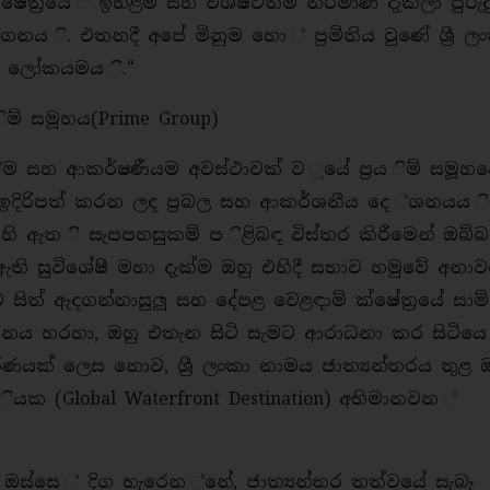
ේත්‍රයෙ ් ඉහළම සහ විශිෂ්ටතම නිර්මාණ දැකලා පුරුද
ය ි. එතනදී අපේ මිනුම හො ් ප්‍රමිතිය වුණේ ශ්‍රී ල
ු ලෝකයමය ි.“
 ිම් සමූහය(Prime Group)
ීම සහ ආකර්ෂණීයම අවස්ථාවක් ව ූයේ ප්‍රය ිම් සමූහ
න් ඉදිරිපත් කරන ලද ප්‍රබල සහ ආකර්ශනීය දෙ ්ශනයය ි
ි ඇත ි සැපපහසුකම් ප ිළිබඳ විස්තර කිරීමෙන් ඔබ්
 ුපස ඇති සුවිශේෂී මහා දැක්ම ඔහු එහිදී සභාව හමුවේ අන
ත් ඇදගන්නාසුලූ සහ දේපළ වෙළඳාම් ක්ෂේත්‍රයේ සාම්ප්
නය හරහා, ඔහු එතැන සිටි සැමට ආරාධනා කර සිටියෙ
ණයක් ලෙස නොව, ශ්‍රී ලංකා නාමය ජාත්‍යන්තරය තුළ 
ක (Global Waterfront Destination) අභිමානවත ්
 ඔස්සෙ ් දිග හැරෙන ්නේ, ජාත්‍යන්තර තත්වයේ සැබෑ