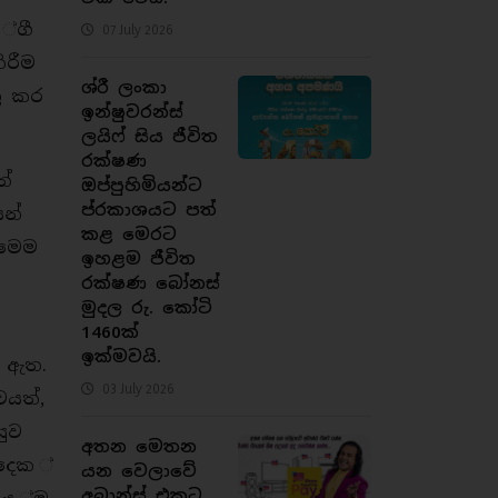
්ගී
07 July 2026
ිරීම
ශ්රී ලංකා
ු කර
ඉන්ෂුවරන්ස්
ලයිෆ් සිය ජීවිත
රක්ෂණ
තේ
ඔප්පුහිමියන්ට
ප්රකාශයට පත්
න්
කළ මෙරට
 මෙම
ඉහළම ජීවිත
රක්ෂණ බෝනස්
මුදල රු. කෝටි
.
1460ක්
ඉක්මවයි.
ා ඇත.
03 July 2026
වයත්,
සුව
අතන මෙතන
ුදෙක ්
යන වෙලාවේ
අබාන්ස් එකට