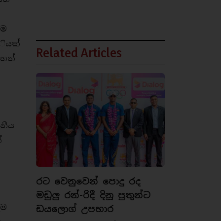
ටම
 ියක්
Related Articles
ුහන්
ත
නීය
්
රට වෙනුවෙන් පොදු රද
මඩුලු රන්-රිදී දිනූ පුතුන්ට
ෑම
ඩයලොග් උපහාර