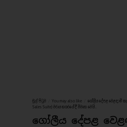
මුල් පිටුව
/
You may also like
/
ගෝලීය දේපළ වෙළඳාම් කලාව
Sales Suite) වරාය නගරයේදී විවෘත වෙයි..
ගෝලීය දේපළ වෙළඳ