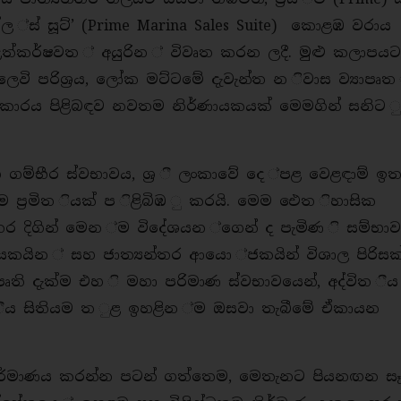
ේල ්ස් සූට්’ (Prime Marina Sales Suite) කොළඹ වරාය
 උත්කර්ෂවත ් අයුරින ් විවෘත කරන ලදී. මුළු කලාපය
ි පරිශ්‍රය, ලෝක මට්ටමේ දැවැන්ත න ිවාස ව්‍යාපෘත
 ආකාරය පිළිබඳව නවතම නිර්ණායකයක් මෙමගින් සනිට 
 ගම්භීර ස්වභාවය, ශ්‍ර ී ලංකාවේ දෙ ්පළ වෙළඳාම් ඉ
්‍රමිත ියක් ප ිළිබිඹ ු කරයි. මෙම ඓත ිහාසික
ර දිගින් මෙන ්ම විදේශයන ්ගෙන් ද පැමිණ ි සම්භාව
නායකයින ් සහ ජාත්‍යන්තර ආයො ්ජකයින් විශාල පිරිසක
යාපෘති දැක්ම එහ ි මහා පරිමාණ ස්වභාවයෙන්, අද්විත ීය
 ීය සිතියම ත ුළ ඉහළින ්ම ඔසවා තැබීමේ ඒකායන
ශ්‍රය නිර්මාණය කරන්න පටන් ගත්තෙම, මෙතැනට පියනඟන ස