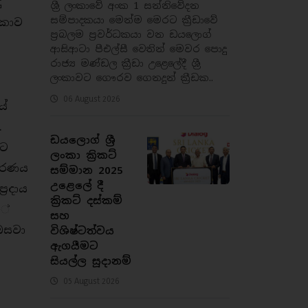
ු
ශ්‍රී ලංකාවේ අංක 1 සන්නිවේදන
සම්පාදකයා මෙන්ම මෙරට ක්‍රීඩාවේ
ංකාව
ප්‍රබලම ප්‍රවර්ධකයා වන ඩයලොග්
ආසිආටා පීඑල්සී වෙතින් මෙවර පොදු
රාජ්‍ය මණ්ඩල ක්‍රීඩා උළෙලේදී ශ්‍රී
ලංකාවට ගෞරව ගෙනදුන් ක්‍රීඩක..
06 August 2026
යේ
.
ඩයලොග් ශ්‍රී
බට
ලංකා ක්‍රිකට්
ාවරණය
සම්මාන 2025
උළෙලේ දී
‍රදාය
ක්‍රිකට් දස්කම්
 ්
සහ
ඔසවා
විශිෂ්ටත්වය
ඇගයීමට
සියල්ල සූදානම්
05 August 2026