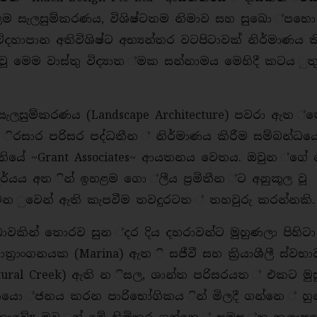
ම සැලසුම්කරණය, විශිෂ්ටතම නිමාව සහ සුඛො ්පභො 
විදහාපාන අතිවිශිෂ්ට අභ්‍යන්තර වටපිටාවක් නිර්මාණය ක
 මෙම වාස්තු විද්‍යාත ්මක සන්නාමය මෙහිදී කටය ුත
සැලසුම්කරණය (Landscape Architecture) පවරා ඇත ්
ිරසාර පරිසර පද්ධතීන ් නිර්මාණය කිරීම සම්බන්ධයෙ
ධානියේ ~Grant Associates~ ආයතනය වෙතය. ඔවුන ්ගේ
යය අත ින් ඉහළම ගො ්ලීය ප්‍රමිතීන ්ට අනුකූල වූ
 වෙන ුවෙන් ඇති කැපවීම තවදුරටත ් තහවුරු කරන්නකි
ාවකින් තොරව සුන ්දර දිය දහරාවන්ට මුහුණලා පිහිට
‍රාංගනයක (Marina) ඇත ි සජීවී සහ ක්‍රියාශීලී ස්වභා
ural Creek) ඇති න ිසල, ශාන්ත පරිසරයත ් එකට මු
හි ආයො ්ජනය කරන පාරිභෝගිකය ින් මිලදී ගන්නෙ ් හ