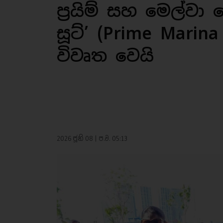
ප්‍රයිම් සහ මෙල්වා 
සූට්’ (Prime Marin
විවෘත වෙයි
2026 ජූනි 08 | ප.ව. 05:13