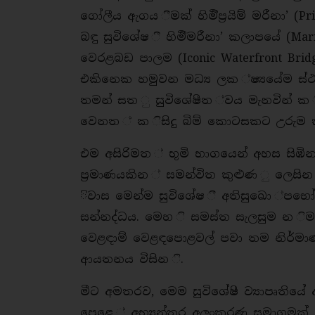
ගෝලීය ඇගය ීමක් හිමිිප්‍රයිම් මරීනා’
බඳු සුවිශේෂ ී හිමිිමරීනා’ කලාපයේ (Mari
වෙරළබඩ පාලම (Iconic Waterfront Bri
එකිනෙක හමුවන මධ්‍ය ලක ්ෂ්‍යයේම ස්
තමන් සත ු සුවිශේෂීත ්වය මැනවින් 
වෙනත ් ක ිසිදු බිම් කොටසකට උරු
එම අසිරිමත ් භූමි භාගයෙන් අහස සිඹි
ප්‍රමාණයකින ් සමන්විත කුළුණ ු ලෙසින ්
ිවාස මෙන්ම සුවිශේෂ ී අතිසුඛො ්පභෝගී
සන්නද්ධය. මෙහ ි සමස්ත සැලසුම න 
වෙළඳාම් වෙළඳපොළවල් පවා තම නිර්මාණවලි
ආයතනය විසින ි.
මීට අමතරව, මෙම සුවිශේෂී ව්‍යාපෘතියේ
පෙළෙ ් අභ්‍යන්තර අලංකරණ සමාගමක් 