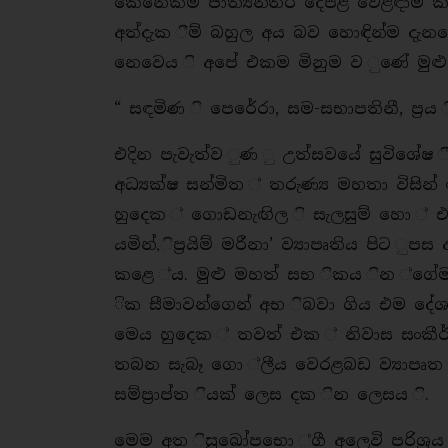
කෙනෙක්ම ජාත්‍යන්තර දේපළ වෙළඳාම් ක්ෂ
අත්දැක ීම් බහුල අය බව හොඳින්ම දැනගෙන
නෙවෙය ි අපේ එකම මිනුම ව ුණේ මුළ
“ සඳමිණ ි පෙරේරා, සම-සභාපතිනී, ප්‍රය
එදින පැවැත්ව ුණ ු උත්සවයේ සුවිශේෂ 
අධ්‍යක්ෂ සන්මිත ් තරුණ්‍ය මහතා විසි
හුදෙක ් ගොඩනැඟිල ි සැලසුම් හො ් එහ
යමින්,ිප්‍රයිම් මරීනා’ ව්‍යාපෘතිය පිට
කළෙ ්ය. මුළු මහත් සභ ිකය ින ්ගේම සි
ික සීමාවන්ගෙන් අභ ිබවා ගිය එම දේශ
මෙය හුදෙක ් තවත් එක ් නිවාස සංකීර්
තබන සැබෑ ගො ්ලීය වෙරළබඩ ව්‍යාපෘත ිය
සම්ප්‍රාප්ත ියක් ලෙස දක ින ලෙසය ි.
මෙම අත ිසුඛෝපභො ්ගී අලෙවි පරිශ්‍රය