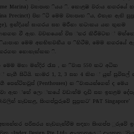
 (Prime Marina) ව්‍යාපෘත ියය ි. කොළඹ වරාය නගරයේ
na Precinct) පිහ ිටි මෙම ව්‍යාපෘත ිය, එතැන ඇති සුප්
dge), ඉන්දියන් සාගරය සහ මරීනා තටාකය යන තුනම
ථානගත වී ඇත. වචනයෙන් විස ්තර කිරීමටත ් මත්තෙ
ක ියාපාන මෙම අනභිභවනීය ප ිහිටීම, මෙම නගරයේ 
ම කරගත නොහැක්කක ි.
න මෙම මහා මන්දිර රැස , න ිවාස 550 කට අධික
 නැගී සිටියි. කාමර 1, 2, 3 සහ 4 කින ් යුත් සුවිසල්
 පෙන්ට්හවුස් (Penthouses) න ිවාසයන්ගෙන් ද මෙය
ිමවා ඇත ්තේ ලො ්කයේ වඩාත්ම දැඩි සහ ඉහළම දේප
න් හැඩකළ, සිංගප්පූරුවේ සුප්‍රකට‘ P&T Singapore’
 අභ්‍යන්තර පරිසරය හැඩගැන්වීම සඳහා සිංගප්ප ූරුවේ
වන ~Index Design Pte Ltd~ ආයතනයෙ ් දායකත ්ව