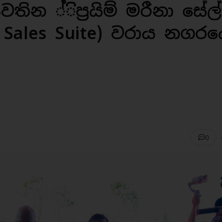
වෙතින ්ිප්‍රයිම් මරීනා සේල්
a Sales Suite) වරාය නගරය
0