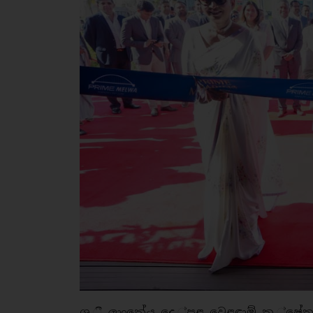
ශ්‍ර ී ලාංකේය දෙ ්පළ වෙළඳාම් ක ්ෂේත්‍