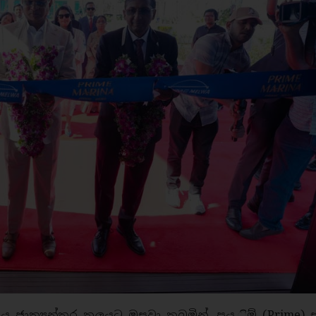
රය ජාත්‍යන්තර තලයට ඔසවා තබමින්, ප්‍රය ිම් (Prime)