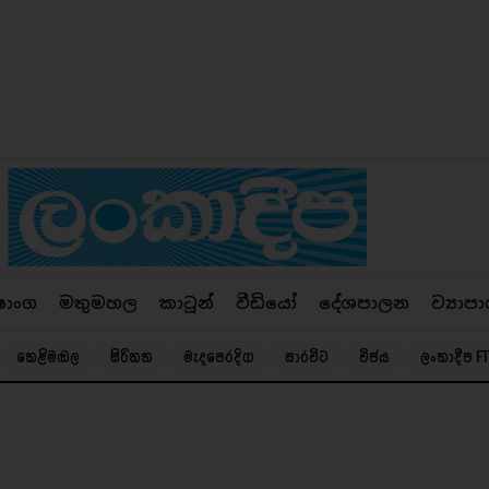
ෂාංග
මතුමහල
කාටූන්
වීඩියෝ
දේශපාලන
ව්‍යාපා
කෙළිමඬල
සිරිකත
මැදපෙරදිග
සාරවිට
විජය
ලංකාදීප FT