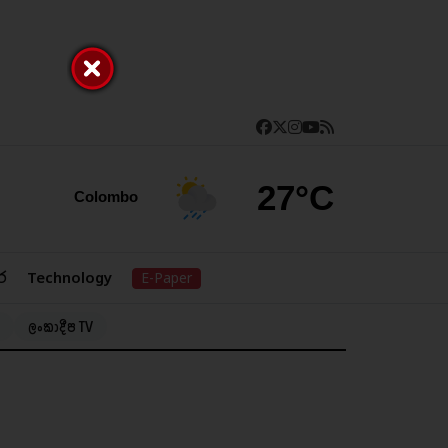
27°C
Colombo
ර
Technology
E-Paper
ලංකාදීප TV