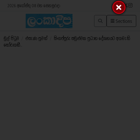
2026 අගෝස්තු 08 වන සෙනසුරාදා
Sections
මුල් පිටුව
/
එසැණ පුවත්
/
සිංගප්පුරු සමුළුවක ප්‍රධාන දේශනයට අගමැති
තෝරාගනී..