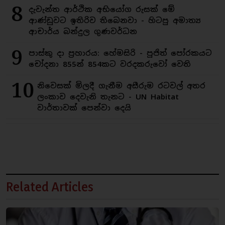
8
දැවැන්ත ආර්ථික අභියෝග රුසක් මේ
ආණ්ඩුවට ඉතිරිව තිබෙනවා - හිටපු අමාත්‍ය
ආචාර්ය බන්දුල ගුණවර්ධන
9
පාස්කු දා ප්‍රහාරය: හේමසිරි - පූජිත් පෝරකයට
චෝදනා 855න් 854කට වරදකරුවෝ වෙති
10
නිවෙසක් මිලදී ගැනීම අසීරුම රටවල් අතර
ලංකාව දෙවැනි තැනට - UN Habitat
වාර්තාවක් පෙන්වා දෙයි
Related Articles