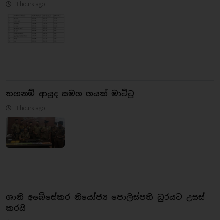
3 hours ago
තහනම් ආයුද සමග හයක් මාට්ටු
3 hours ago
ශානි අබේසේකර නියෝජ්‍ය පොලිස්පති ධුරයට උසස්
කරයි