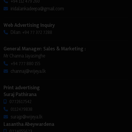
+94 112 479 260
iridalankadeepa@gmail.com
Web Advertising Inquiry
Dilan: +94 77 372 7288
General Manager: Sales & Marketing :
Mr Channa Jayasinghe
+94 777 880 155
channaj@wijeya.lk
Print advertising
Suraj Pathirana
0772617542
0112479838
surajp@wijeya.lk
Lasantha Abeywardena
0774055673