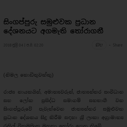
සිංගප්පුරු සමුළුවක ප්‍රධාන
දේශනයට අගමැති තෝරාගනී
-
2018 ජූලි 04 | ප.ව. 02:20
Share
17
(නිමල කොඩිතුවක්කු)
රාජ්‍ය නායකයින්, අමාත්‍යවරුන්, ජාත්‍යන්තර සංවිධාන
සහ ලෝක ප‍්‍රසිද්ධ සමාගම් සහභාගී වන
සිංගප්පූරුවේ පැවැත්වෙන ජාත්‍යන්තර සමුළුවක
ප‍්‍රධාන දේශනය සිදු කිරීම සඳහා ශ‍්‍රී ලංකා අග‍්‍රාමාත්‍ය
රනිල් වික‍්‍රමසිංහ මහතා තෝරා ගෙන තිබේ.