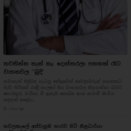
නවතින්න තැන් නෑ: දොස්තරලා පනහක් රෑට
වාහනවල ’’බුදි’
නවාතැන් පිළිබඳ ගැටලු හේතුවෙන් වෛද්‍යවරුන් පනහකට
වැඩි පිරිසක් රාත්‍රී කාලයේ සිය වාහනවල නිදාගන්නා බවට
තොරතුරු වාර්තා වී ඇතැයි සෞඛ්‍ය අංශ ආරංචි මාර්ග
සඳහන් කළේය...
1 hour ago
තවලකැලේ අස්වැසුම භාරව සිටි නිළධාරියා