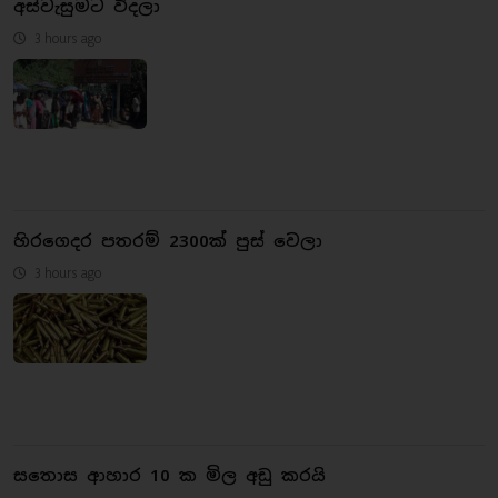
අස්වැසුමට විදලා
3 hours ago
හිරගෙදර පතරම් 2300ක් පුස් වෙලා
3 hours ago
සතොස ආහාර 10 ක මිල අඩු කරයි