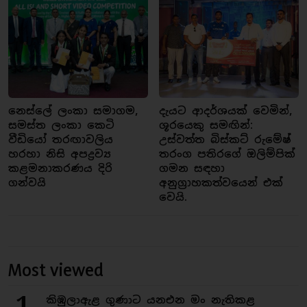
නෙස්ලේ ලංකා සමාගම,
දැයට ආදර්ශයක් වෙමින්,
සමස්ත ලංකා කෙටි
ශූරයෙකු සමඟින්:
වීඩියෝ තරඟාවලිය
උස්වත්ත බිස්කට් රුමේෂ්
හරහා නිසි අපද්‍රව්‍ය
තරංග පතිරගේ ඔලිම්පික්
කළමනාකරණය දිරි
ගමන සඳහා
ගන්වයි
අනුග්‍රාහකත්වයෙන් එක්
වෙයි.
Most viewed
1
කිඹුලාඇළ ගුණාට යනඑන මං නැතිකළ