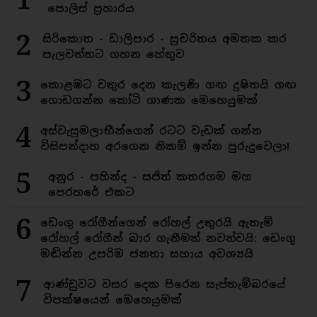
පොලිස් ප්‍රහාරය
2
සිරිකොත - ඩාලිපාර - සුචරිතය අමතක කර
පැලවත්තට ගහන හේතුව
3
කොළඹට වතුර දෙන කැලණි ගඟ දුෂිතයි ගඟ
ගොඩගන්න කෝටි ගාණක මෙහෙයුමක්
4
අස්වැසුමලාභීන්ගෙන් රටට වැඩක් ගන්න
විසිපන්දාහ අරගෙන නිකම් ඉන්න පුරුදුවෙලා!
5
අනුර - පහින්ද - සජිත් කතරගම මහ
පෙරහරේ එකට
6
ඩෙංගු රෝගීන්ගෙන් රෝහල් උතුරයි ඇතැම්
රෝහල් රෝගීන් බාර ගැනීමත් නවත්වයි: ඩෙංගු
මඬින්න උපරිම ජනතා සහාය අවශ්‍යයි
7
ආණ්ඩුවට වසර දෙක පිරෙන සැප්තැම්බරයේ
විපක්ෂයෙන් මෙහෙයුමක්