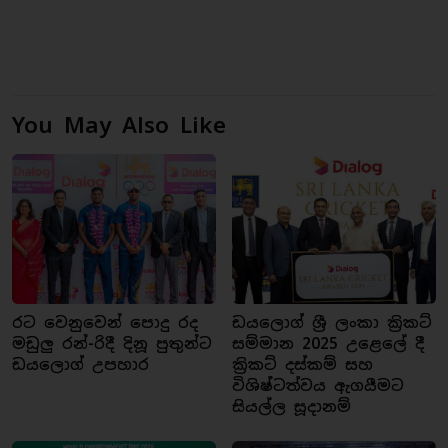
You May Also Like
රට වෙනුවෙන් පොදු රද
ඩයලොග් ශ්‍රී ලංකා ක්‍රිකට්
මඩුලු රන්-රිදී දිනූ පුතුන්ට
සම්මාන 2025 උළෙලේ දී
ඩයලොග් උපහාර
ක්‍රිකට් දස්කම් සහ
විශිෂ්ටත්වය ඇගයීමට
සියල්ල සූදානම්