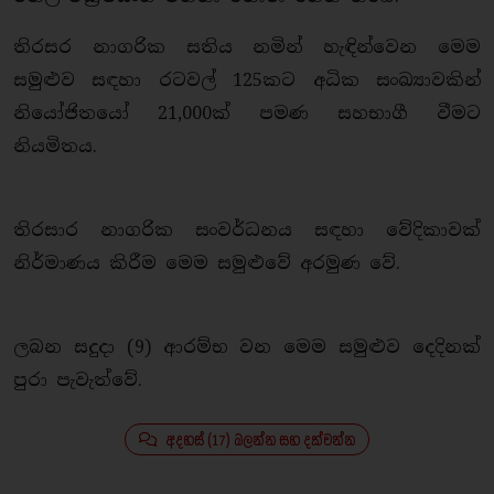
තිරසර නාගරික සතිය නමින් හැඳින්වෙන මෙම
සමුළුව සඳහා රටවල් 125කට අධික සංඛ්‍යාවකින්
නියෝජිතයෝ 21,000ක් පමණ සහභාගී වීමට
නියමිතය.
තිරසාර නාගරික සංවර්ධනය සඳහා වේදිකාවක්
නිර්මාණය කිරීම මෙම සමුළුවේ අරමුණ වේ.
ලබන සදුදා (9) ආරම්භ වන මෙම සමුළුව දෙදිනක්
පුරා පැවැත්වේ.
අදහස් (17) බලන්න සහ දක්වන්න