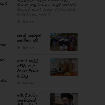
රයේ
රැහැන් කනු ගින්නට හසුවි කඩාවැටි
විනාශවී ඇතයි ආපදා කළමනාකරණ
මධ්‍යස්ථානය පවසයි ...
1 hour ago
පහේ කඩඉම
ආරම්භ වේ
්‍ය
1 hour ago
තර
හොර සල්ලි
අච්චු ගැසූ
ව්‍යාපාරිකයා
මාට්ටු
න එන
1 hour ago
මොජ්තාබා
කමේනිගේ