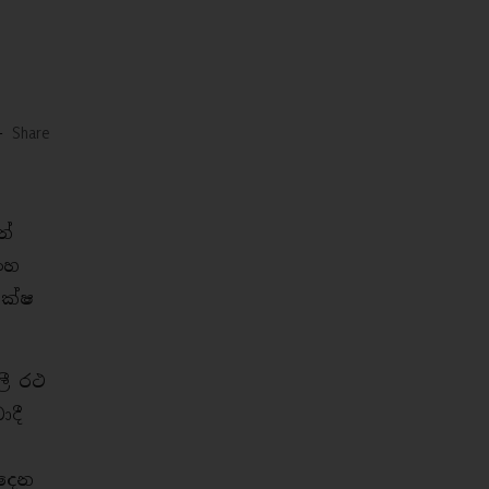
-
Share
න්
ිංහ
ක්ෂ
ලී රථ
ාදී
ක
දෙන