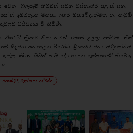
ය වෙත බලපෑම් කිරීමත් සමග බස්නාහිර පළාත් සභා
ාත්‍ය ජෝන් අමරතුංග මහතා අතර මතබේදාත්මක හා ගැටුම්
ටලුව වර්ධනය වී තිබිණි.
රෝධි ක්‍රියාව නිසා තමන් මෙසේ ඉල්ලා අස්විමට තින්
ේ සිදුවන යහපාලන විරෝධි ක්‍රියාවට වහා මැදිහත්විම
න් ඉල්ලා සිටින බවත් තම දේශපාලන භූමිකාවේදි කිවෙක
ාය.
අදහස් (15) බලන්න සහ දක්වන්න