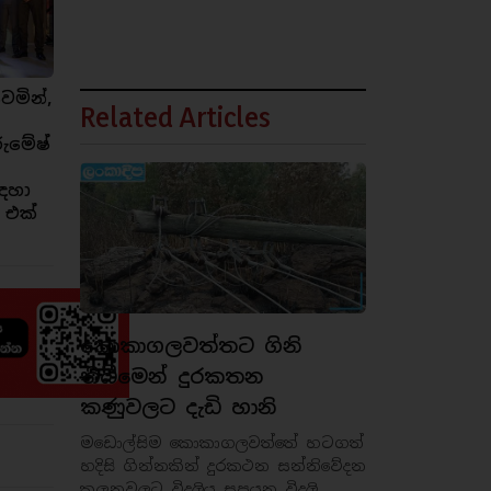
ෙමින්,
Related Articles
රුමේෂ්
ඳහා
 එක්
කොකාගලවත්තට ගිනි
තිබීමෙන් දුරකතන
කණුවලට දැඩි හානි
මඩොල්සිම කොකාගලවත්තේ හටගත්
හදිසි ගින්නකින් දුරකථන සන්නිවේදන
කුලුනුවලට විදුලිය සපයන විදුලි