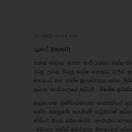
2017 අප්‍රේල් 19 | ප.ව. 05:57
(ප්‍රසාද් මුතුකුඩ)
එජාප කටාන ආසන සංවිධායිකා බස්නාහිර පළ
දරනු ලබන සියලු පක්ෂ තනතුරු වලින් ඉල්ලා
මහතාට සහ පක්ෂ මූලස්ථානය වෙත ලිඛි
ප්‍රධාන කාර්යාලයේ පැවැති විශේෂ පුවත්
කටුනායක බණ්ඩාරනායක ජාත්‍යන්තර ගු
සේවා පහසුකම් සැපයීමේ කවුළුවක් අධික
තිබියදි එයට පරිභාහිරව සංවාරක බලපත්‍ර
අමාත්‍ය ජෝන් අමරතුංග මහතාගේ දේශ