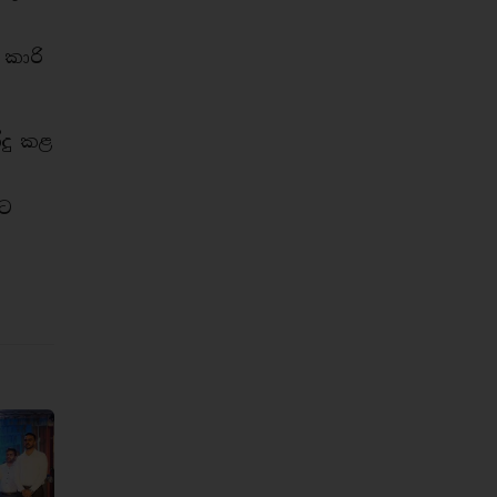
 කාරි
දු කළ
ුට