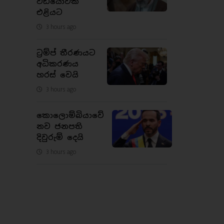
වීඩියෝවක්
එළියට
3 hours ago
ට්‍රම්ප් තීරණයට
අධිකරණය
හරස් වෙයි
3 hours ago
කොලොම්බියාවේ
නව ජනපති
දිවුරුම් දෙයි
3 hours ago