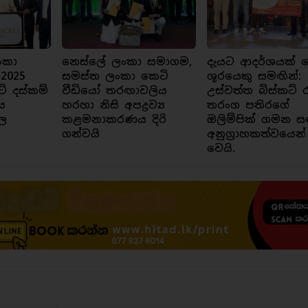
ංකා
නෙස්ලේ ලංකා සමාගම,
දැයට ආදර්ශයක් ව
 2025
සමස්ත ලංකා කෙටි
ශූරයෙකු සමඟින්:
ට් දස්කම්
වීඩියෝ තරඟාවලිය
උස්වත්ත බිස්කට් 
ය
හරහා නිසි අපද්‍රව්‍ය
තරංග පතිරගේ
ල
කළමනාකරණය දිරි
ඔලිම්පික් ගමන ස
ගන්වයි
අනුග්‍රාහකත්වයෙන්
වෙයි.