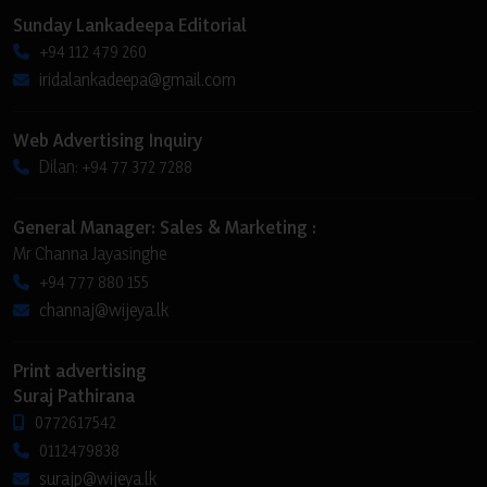
Sunday Lankadeepa Editorial
+94 112 479 260
iridalankadeepa@gmail.com
Web Advertising Inquiry
Dilan: +94 77 372 7288
General Manager: Sales & Marketing :
Mr Channa Jayasinghe
+94 777 880 155
channaj@wijeya.lk
Print advertising
Suraj Pathirana
0772617542
0112479838
surajp@wijeya.lk