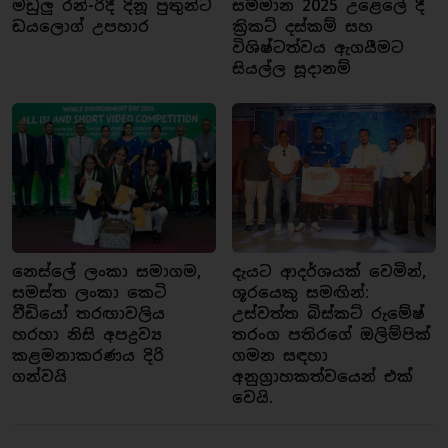
මඩුලු රන්-රිදී දිනූ පුතුන්ට
සම්මාන 2025 උළෙලේ දී
ඩයලොග් උපහාර
ක්‍රිකට් දස්කම් සහ
විශිෂ්ටත්වය ඇගයීමට
සියල්ල සූදානම්
නෙස්ලේ ලංකා සමාගම,
දැයට ආදර්ශයක් වෙමින්,
සමස්ත ලංකා කෙටි
ශූරයෙකු සමඟින්:
වීඩියෝ තරඟාවලිය
උස්වත්ත බිස්කට් රුමේෂ්
හරහා නිසි අපද්‍රව්‍ය
තරංග පතිරගේ ඔලිම්පික්
කළමනාකරණය දිරි
ගමන සඳහා
ගන්වයි
අනුග්‍රාහකත්වයෙන් එක්
වෙයි.