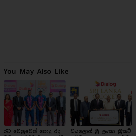
You May Also Like
රට වෙනුවෙන් පොදු රද
ඩයලොග් ශ්‍රී ලංකා ක්‍රිකට්