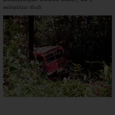
වෛද්‍යවරයා කියයි.