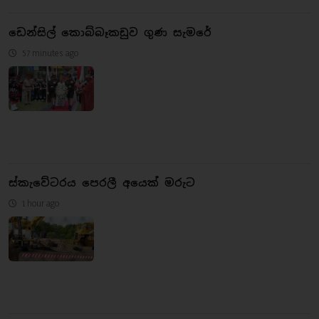
ඩෙන්සිල් කොබ්බෑකඩුව ගුණ සැමරේ
57 minutes ago
ස්කැවේටරය පෙරලී අයෙක් මරුට
1 hour ago