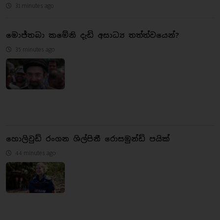
31 minutes ago
මොජ්තබා කමේනි දැඩි අසාධ්‍ය තත්ත්වයෙන්?
35 minutes ago
හොලිවුඩ් රංගන ශිල්පිනී රොසමුන්ඩ් පයික්
44 minutes ago