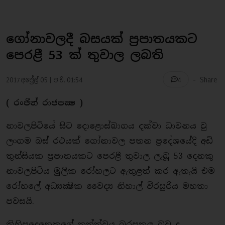
ගෝනාවලදී බසයක් ⁣ප්‍රපාතයකට
පෙරළී 53 ක් තුවාල ලබති
-
2017 අප්‍රේල් 05 | ප.ව. 01:54
Share
4
( රංජිත් රාජපක්‍ෂ )
නාවලපිටියේ සිට දොළොස්බාගය දක්වා ධාවනය වු
ලංගම බස් රථයක් ගෝනාවල පතන ප‍්‍රදේශයේදි අඩි
තුන්සියක ප‍්‍රපාතයකට පෙරළී තුවාල ලැබූ 53 දෙනකු
නාවලපිටිය මුලික රෝහලට ඇතුළත් කර ඇතැයි එම
රෝහලේ අධ්‍යක්‍ෂික වෛද්‍ය නිහාල් විරසුරිය මහතා
පවසයි.
කිහිපදෙනෙකුගේ තත්ත්වය බරපතල බව ද