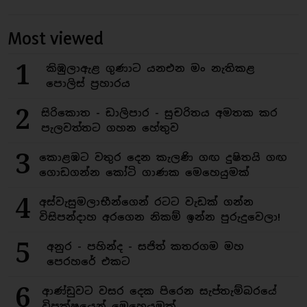
Most viewed
1
කිඹුලාඇළ ගුණාට යනඑන මං නැතිකළ
පොලිස් ප්‍රහාරය
2
සිරිකොත - ඩාලිපාර - සුචරිතය අමතක කර
පැලවත්තට ගහන හේතුව
3
කොළඹට වතුර දෙන කැලණි ගඟ දුෂිතයි ගඟ
ගොඩගන්න කෝටි ගාණක මෙහෙයුමක්
4
අස්වැසුමලාභීන්ගෙන් රටට වැඩක් ගන්න
විසිපන්දාහ අරගෙන නිකම් ඉන්න පුරුදුවෙලා!
5
අනුර - පහින්ද - සජිත් කතරගම මහ
පෙරහරේ එකට
6
ආණ්ඩුවට වසර දෙක පිරෙන සැප්තැම්බරයේ
විපක්ෂයෙන් මෙහෙයුමක්