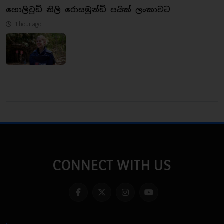
හොලිවුඩ් නිලි රොසමුන්ඩ් පයික් ලංකාවට
1 hour ago
CONNECT WITH US