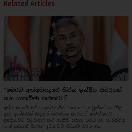
Related Articles
‘‘මෙරට අත්අඩංගුවේ සිටින ඉන්දීය ධිවරයන්
ගන සාකච්ඡා කරනවා‘්
අත්අඩංගුවේ සිටින ඉන්දීය ධීවරයන් සහ ඔවුන්ගේ බෝට්ටු
ඉතා ඉක්මනින් නිදහස් කරගෙන නැවතත් ආරක්ෂිතව
ඉන්දියාවට පිටුවහල් කර ගැනීම සඳහා විවිධ ද්වී පාර්ශ්වික
යාන්ත්‍රණයන් ඔස්සේ අඛන්ඩව මධ්‍යම රජය ශ..