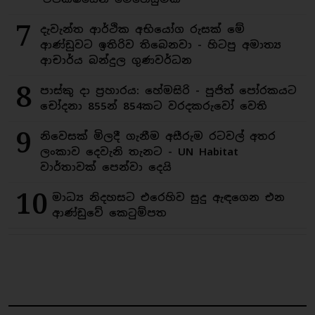
7
දැවැන්ත ආර්ථික අභියෝග රුසක් මේ
ආණ්ඩුවට ඉතිරිව තිබෙනවා - හිටපු අමාත්‍ය
ආචාර්ය බන්දුල ගුණවර්ධන
8
පාස්කු දා ප්‍රහාරය: හේමසිරි - පූජිත් පෝරකයට
චෝදනා 855න් 854කට වරදකරුවෝ වෙති
9
නිවෙසක් මිලදී ගැනීම අසීරුම රටවල් අතර
ලංකාව දෙවැනි තැනට - UN Habitat
වාර්තාවක් පෙන්වා දෙයි
10
මාධ්‍ය නිදහසට එරෙහිව සුදු ඇඳගෙන එන
ආණ්ඩුවේ කෙටුම්පත