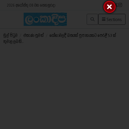
2026 අගෝස්තු 08 වන සෙනසුරාදා
Sections
මුල් පිටුව
/
එසැණ පුවත්
/
ගෝනාවලදී බසයක් ⁣ප්‍රපාතයකට පෙරළී 53 ක්
තුවාල ලබති..