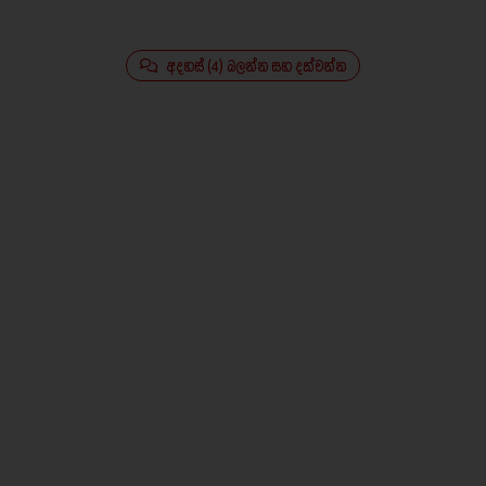
අදහස් (4) බලන්න සහ දක්වන්න