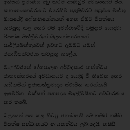
අත්සන් ප්‍රමාණය අඩු කිරීම ආණ්ඩුව අවශ්‍යතාව විය.
කතානායකවරයාට එරෙහිව පළමුවරට පසුගිය මාර්තු
මාසයේදී දෝෂාභියෝගයක් ගෙන ඒමට විපක්ෂය
කටයුතු කළ අතර එම අවස්ථාවේදී හමුදාව යොදවා
විපක්ෂ මන්ත්‍රීවරුන් බලහත්කාරයෙන්
පාර්ලිමේන්තුවෙන් ඉවතට දැමීමට යමීන්
ජනාධිපතිවරයා කටයුතු කළේය.
මාලදිවයිනේ දේශපාලන අර්බුදකාරී තත්ත්වය
ජාත්‍යන්තරයේ අවධානයට ද යොමු වී තිබෙන අතර
කඩිනමින් ප්‍රජාතන්ත්‍රවාදය ස්ථාපිත කරන්නැයි
ඇමෙරිකා එක්සත් ජනපදය මාලදිවයිනට අවධාරණය
කර තිබේ.
බලයෙන් පහ කළ හිටපු ජනාධිපති මොහමඞ් නෂීඞ්
විපක්ෂ සන්ධානයට නායකත්වය ලබාදෙයි. නෂීඞ්