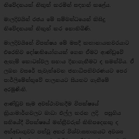
නිවේදනයක් නිකුත් කරමින් සඳහන් කළේය.
මාලදිවයින් රජය මේ සම්බන්ධයෙන් කිසිදු
නිවේදනයක් නිකුත් කර නොතිබිණි.
මාලදිවයිනේ විපක්ෂය මේ මසදී කතානායකවරයාට
එරෙහිව දෝෂාභියෝගයක් ගෙන ඒමට ආණ්ඩුවේ
ඇතැම් කොටස්වල සහාය දිනාගැනීමට ද සමත්විය. ඒ
ලබන වසරේ පැවැත්වෙන ජනාධිපතිවරණයට පෙර
පාර්ලිමේන්තුවේ පාලනයට සියතට ගැනීමේ
අරමුණිනි.
ආණ්ඩුව සෑම අවස්ථාවකදීම විපක්ෂයේ
ක්‍රියාමාර්ගවලට බාධා එල්ල කරන ලදි. පසුගිය
සතියේදී විපක්ෂයේ මන්ත්‍රීවරුන් කිහිපදෙනකු ද
අත්අඩංගුවට පත්වූ අතර විශ්වාසභංගයට අවශ්‍ය