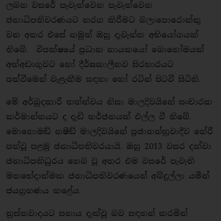
ලබන වසරේ පැවැත්වෙන පැවැත්වෙන
ජනාධිපතිවරණයට තරග කිරීමට බලාපොරොත්තු
වන අතර එසේ නමුත් ඔහු දැවැන්ත අභියෝගයක්
තිබේ. විපක්ෂයේ ප්‍රධාන නායකයෝ බොහෝමයක්
අත්අඩංගුවට හෝ දීර්ඝකාලීනව සිරභාරයට
පත්වීමෙන් වැළැකීම සඳහා හෝ රටින් පිටවී සිටිති.
මේ අර්බුදකාරී තත්ත්වය නිසා මාලදිවයිනේ සංචාරක
කර්මාන්තයට ද දැඩි තර්ජනයක් එල්ල වී තිබේ.
මොහොමඞ් නෂීඞ් මාලදිවයිනේ ප්‍රජාතන්ත්‍රවාදීව තේරී
පත්වූ පළමු ජනාධිපතිවරයායි. ඔහු 2013 වසර දක්වා
ජනාධිපතිධුරය හෙබ වූ අතර එම වසරේ පැවැති
මතභේදාත්මක ජනාධිපතිවරණයෙන් අබ්දුල්ලා යමීන්
ජයග්‍රහණය කළේය.
ත්‍රස්තවාදයට සහාය දැක්වූ බව සඳහන් කරමින්