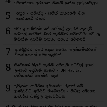
4
විසිපන්දාහ අරගෙන නිකම් ඉන්න පුරුදුවෙලා!
5
අනුර - පහින්ද - සජිත් කතරගම මහ
පෙරහරේ එකට
6
ඩෙංගු රෝගීන්ගෙන් රෝහල් උතුරයි ඇතැම්
රෝහල් රෝගීන් බාර ගැනීමත් නවත්වයි: ඩෙංගු
මඬින්න උපරිම ජනතා සහාය අවශ්‍යයි
7
ආණ්ඩුවට වසර දෙක පිරෙන සැප්තැම්බරයේ
විපක්ෂයෙන් මෙහෙයුමක්
8
නිවෙසක් මිලදී ගැනීම අසීරුම රටවල් අතර
ලංකාව දෙවැනි තැනට - UN Habitat
වාර්තාවක් පෙන්වා දෙයි
9
දැවැන්ත ආර්ථික අභියෝග රුසක් මේ
ආණ්ඩුවට ඉතිරිව තිබෙනවා - හිටපු අමාත්‍ය
ආචාර්ය බන්දුල ගුණවර්ධන
මාධ්‍ය නිදහසට එරෙහිව සුදු ඇඳගෙන එන