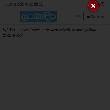
2026 අගෝස්තු 07 වන සිකුරාදා
Sections
මුල් පිටුව
/
සයුරෙන් එතෙර
/
කතානායකගේ දෝෂාභියෝගය වළක්වන්න
හමුදාව යොදවයි..