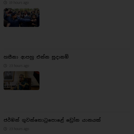
19 hours ago
හසීනා ආපහු එන්න සූදානම්
23 hours ago
ජර්මන් ගුවන්තොටුපොළේ ඩ්‍රෝන යානයක්
23 hours ago