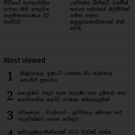
වීඩියෝ තරඟාවලිය
උස්වත්ත බිස්කට් රුමේෂ්
හරහා නිසි අපද්‍රව්‍ය
තරංග පතිරගේ ඔලිම්පික්
කළමනාකරණය දිරි
ගමන සඳහා
ගන්වයි
අනුග්‍රාහකත්වයෙන් එක්
වෙයි.
Most viewed
1
කිඹුලාඇළ ගුණාට යනඑන මං නැතිකළ
පොලිස් ප්‍රහාරය
2
කොළඹට වතුර දෙන කැලණි ගඟ දුෂිතයි ගඟ
ගොඩගන්න කෝටි ගාණක මෙහෙයුමක්
3
සිරිකොත - ඩාලිපාර - සුචරිතය අමතක කර
පැලවත්තට ගහන හේතුව
අස්වැසුමලාභීන්ගෙන් රටට වැඩක් ගන්න