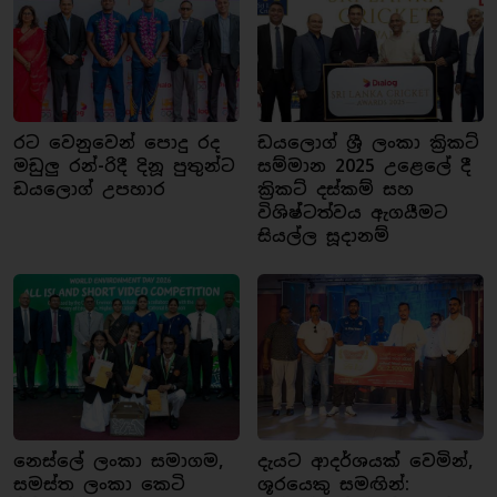
රට වෙනුවෙන් පොදු රද
ඩයලොග් ශ්‍රී ලංකා ක්‍රිකට්
මඩුලු රන්-රිදී දිනූ පුතුන්ට
සම්මාන 2025 උළෙලේ දී
ඩයලොග් උපහාර
ක්‍රිකට් දස්කම් සහ
විශිෂ්ටත්වය ඇගයීමට
සියල්ල සූදානම්
නෙස්ලේ ලංකා සමාගම,
දැයට ආදර්ශයක් වෙමින්,
සමස්ත ලංකා කෙටි
ශූරයෙකු සමඟින්: