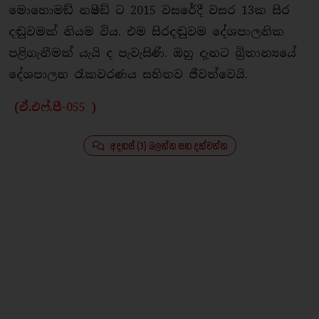
මොහොමඞ් නෂීඞ් ට 2015 වසරේදී වසර 13ක සිර
දඬුවමක් නියම විය. එම සිරදඬුවම දේශපාලනික
පළිගැනීමක් යැයි ද පැවැසිණි. ඔහු දැනට බ්‍රිතාන්‍යයේ
දේශපාලන රැකවරණය සහිතව ජීවත්වෙයි.
(ඒ.එෆ්.පී
-055
)
අදහස් (3) බලන්න සහ දක්වන්න