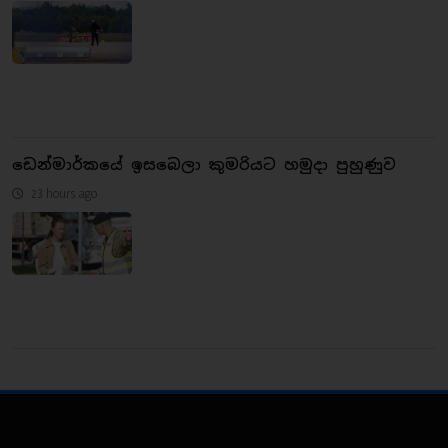
ඩෙන්මාර්කයේ ඉසබෙලා කුමරියට හමුදා පුහුණුව
23 hours ago