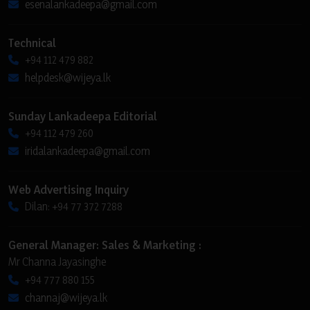
esenalankadeepa@gmail.com
Technical
+94 112 479 882
helpdesk@wijeya.lk
Sunday Lankadeepa Editorial
+94 112 479 260
iridalankadeepa@gmail.com
Web Advertising Inquiry
Dilan: +94 77 372 7288
General Manager: Sales & Marketing :
Mr Channa Jayasinghe
+94 777 880 155
channaj@wijeya.lk