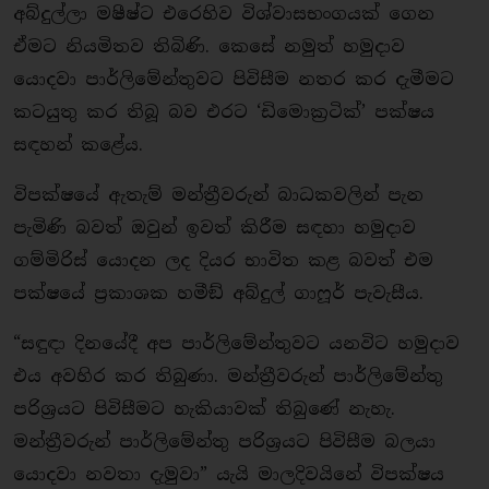
අබ්දුල්ලා මෂීෂ්ට එරෙහිව විශ්වාසභංගයක් ගෙන
ඒමට නියමිතව තිබිණි. කෙසේ නමුත් හමුදාව
යොදවා පාර්ලිමේන්තුවට පිවිසීම නතර කර දැමීමට
කටයුතු කර තිබූ බව එරට ‘ඩිමොක්‍රටික්’ පක්ෂය
සඳහන් කළේය.
විපක්ෂයේ ඇතැම් මන්ත්‍රීවරුන් බාධකවලින් පැන
පැමිණි බවත් ඔවුන් ඉවත් කිරීම සඳහා හමුදාව
ගම්මිරිස් යොදන ලද දියර භාවිත කළ බවත් එම
පක්ෂයේ ප්‍රකාශක හමීඞ් අබ්දුල් ගාෆූර් පැවැසීය.
“සඳුඳා දිනයේදී අප පාර්ලිමේන්තුවට යනවිට හමුදාව
එය අවහිර කර තිබුණා. මන්ත්‍රීවරුන් පාර්ලිමේන්තු
පරිශ්‍රයට පිවිසීමට හැකියාවක් තිබුණේ නැහැ.
මන්ත්‍රීවරුන් පාර්ලිමේන්තු පරිශ්‍රයට පිවිසීම බලයා
යොදවා නවතා දැමුවා” යැයි මාලදිවයිනේ විපක්ෂය