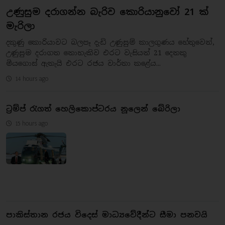
උණුසුම දරාගන්න බැරිව කොරියානුවෝ 21 ක්
මැරිලා
දකුණු කොරියාවට බලපෑ දැඩි උණුසුම් කාලගුණය හේතුවෙන්,
උණුසුම දරාගත නොහැකිව එරට වැසියන් 21 දෙනකු
මියගොස් ඇතැයි එරට රජය වාර්තා කළේය...
14 hours ago
ට්‍රම්ප් රැගත් හෙලිකොප්ටරය නූලෙන් බේරිලා
15 hours ago
පාකිස්තාන රජය විදෙස් මාධ්‍යවේදීන්ට සීමා පනවයි