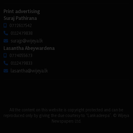
Print advertising
Suraj Pathirana
0772617542
0112479838
surajp@wijeya.lk
Lasantha Abeywardena
0774055673
0112479833
lasantha@wijeya.lk
All the content on this website is copyright protected and can be
reproduced only by giving the due courtesy to “Lankadeepa”. © Wijeya
Newspapers Ltd.