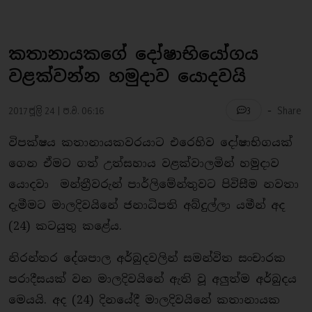
කතානායකගේ දෝෂාභියෝගය
වළක්වන්න හමුදාව යොදවයි
-
2017 ජූලි 24 | ප.ව. 06:16
Share
3
විපක්ෂය කතානායකවරයාට එරෙහිව දෝෂාභිගයක්
ගෙන ඒමට ගත් උත්සහාය වළක්වාලමින් හමුදාව
යොදවා මන්ත්‍රීවරුන් පාර්ලිමේන්තුවට පිවිසීම නවතා
දැමීමට මාලදිවයිනේ ජනාධිපති අබ්දුල්ලා යමීන් අද
(24) කටයුතු කළේය.
නිරන්තර දේශපාල අර්බුදවලින් සමන්විත සංචාරක
පරාදීසයක් වන මාලදිවයිනේ ඇති වූ අලුත්ම අර්බුදය
මෙයයි. අද (24) දිනයේදී මාලදිවයිනේ කතානායක