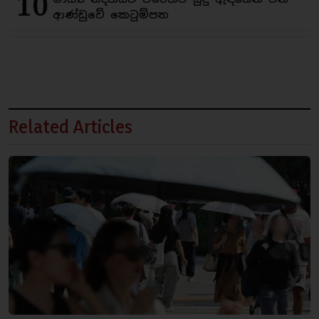
10
ආණ්ඩුවේ කෙටුම්පත
Related Articles