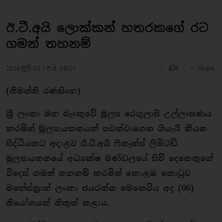
ඊ.ටී.අයි ලොක්කන් හතරකගේ රට
ගමන් තහනම්
-
2018 ජූලි 06 | ප.ව. 08:57
Share
1
(නිමන්ති රණසිංහ)
ශ්‍රී ලංකා මහ බැංකුවේ මූල්‍ය රෙගුලාසි උල්ලංඝණය
කරමින් මූල්‍යායතනයක් පවත්වාගෙන ගියැයි කියන
සිද්ධියකට අදාළව ඊ.ටී.අයි ෆිනෑන්ස් ලිමිටඞ්
මූල්‍යායතනයේ අධ්‍යක්ෂ මණ්ඩලයේ සිව් දෙනෙකුගේ
විදෙස් ගමන් තහනම් කරමින් කොළඹ කොටුව
මහේස්ත්‍රාත් ලංකා ජයරත්න මෙනෙවිය අද (06)
නියෝගයක් නිකුත් කළාය.