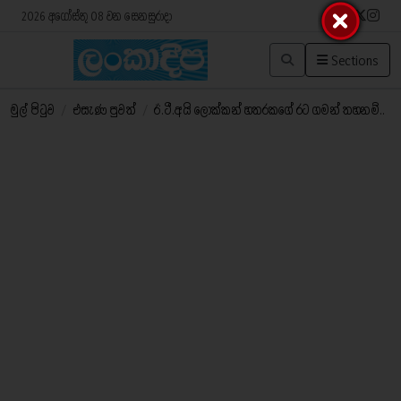
2026 අගෝස්තු 08 වන සෙනසුරාදා
Sections
මුල් පිටුව
/
එසැණ පුවත්
/
ඊ.ටී.අයි ලොක්කන් හතරකගේ රට ගමන් තහනම්..