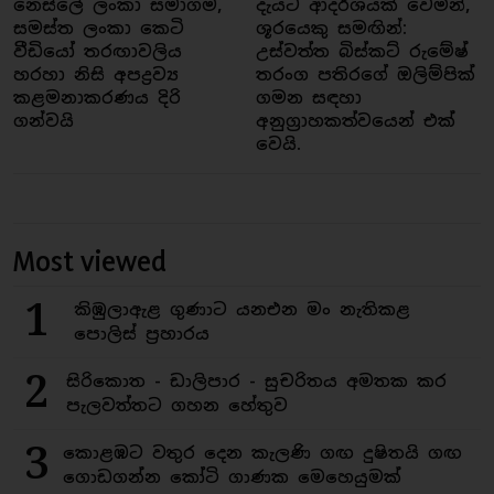
නෙස්ලේ ලංකා සමාගම,
දැයට ආදර්ශයක් වෙමින්,
සමස්ත ලංකා කෙටි
ශූරයෙකු සමඟින්:
වීඩියෝ තරඟාවලිය
උස්වත්ත බිස්කට් රුමේෂ්
හරහා නිසි අපද්‍රව්‍ය
තරංග පතිරගේ ඔලිම්පික්
කළමනාකරණය දිරි
ගමන සඳහා
ගන්වයි
අනුග්‍රාහකත්වයෙන් එක්
වෙයි.
Most viewed
1
කිඹුලාඇළ ගුණාට යනඑන මං නැතිකළ
පොලිස් ප්‍රහාරය
2
සිරිකොත - ඩාලිපාර - සුචරිතය අමතක කර
පැලවත්තට ගහන හේතුව
3
කොළඹට වතුර දෙන කැලණි ගඟ දුෂිතයි ගඟ
ගොඩගන්න කෝටි ගාණක මෙහෙයුමක්