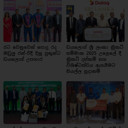
රට වෙනුවෙන් පොදු රද
ඩයලොග් ශ්‍රී ලංකා ක්‍රිකට්
මඩුලු රන්-රිදී දිනූ පුතුන්ට
සම්මාන 2025 උළෙලේ දී
ඩයලොග් උපහාර
ක්‍රිකට් දස්කම් සහ
විශිෂ්ටත්වය ඇගයීමට
සියල්ල සූදානම්