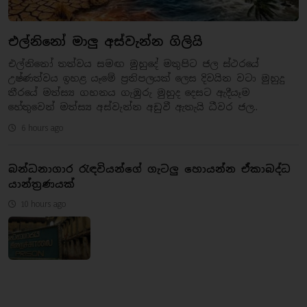
එල්නිනෝ මාලු අස්වැන්න ගිලියි
එල්නිනෝ තත්වය සමඟ මුහුදේ මතුපිට ජල ස්ථරයේ
උෂ්ණත්වය ඉහළ යෑමේ ප්‍රතිපලයක් ලෙස දිවයින වටා මුහුදු
තීරයේ මත්ස්‍ය ගහනය ගැඹුරු මුහුද දෙසට ඇදීයෑම
හේතුවෙන් මත්ස්‍ය අස්වැන්න අඩුවී ඇතැයි ධීවර ජල..
6 hours ago
බන්ධනාගාර රැඳවියන්ගේ ගැටලු හොයන්න ඒකාබද්ධ
යාන්ත්‍රණයක්
10 hours ago