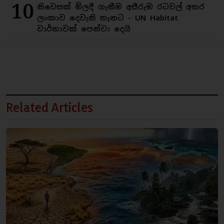
10
නිවෙසක් මිලදී ගැනීම අසීරුම රටවල් අතර
ලංකාව දෙවැනි තැනට - UN Habitat
වාර්තාවක් පෙන්වා දෙයි
Related Articles