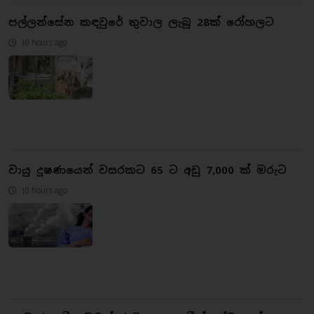
පල්ලන්සේන කඳවුරේ තුවාල ලැබූ 28ක් රෝහලට
10 hours ago
වායු දූෂණයෙන් වසරකට 65 ට අඩු 7,000 ක් මරුට
10 hours ago