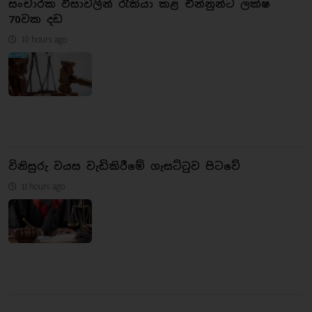
සංචාරක වීසාවලින් රැකියා කළ චීන්නුන්ට ලක්ෂ
70වක දඩ
10 hours ago
විනිසුරු වයස වැඩිකිරීමේ ගැසට්ටුව පිටවේ
11 hours ago