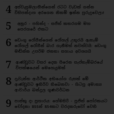
4
අස්වැසුමලාභීන්ගෙන් රටට වැඩක් ගන්න
විසිපන්දාහ අරගෙන නිකම් ඉන්න පුරුදුවෙලා!
5
අනුර - පහින්ද - සජිත් කතරගම මහ
පෙරහරේ එකට
6
ඩෙංගු රෝගීන්ගෙන් රෝහල් උතුරයි ඇතැම්
රෝහල් රෝගීන් බාර ගැනීමත් නවත්වයි: ඩෙංගු
මඬින්න උපරිම ජනතා සහාය අවශ්‍යයි
7
ආණ්ඩුවට වසර දෙක පිරෙන සැප්තැම්බරයේ
විපක්ෂයෙන් මෙහෙයුමක්
8
දැවැන්ත ආර්ථික අභියෝග රුසක් මේ
ආණ්ඩුවට ඉතිරිව තිබෙනවා - හිටපු අමාත්‍ය
ආචාර්ය බන්දුල ගුණවර්ධන
9
පාස්කු දා ප්‍රහාරය: හේමසිරි - පූජිත් පෝරකයට
චෝදනා 855න් 854කට වරදකරුවෝ වෙති