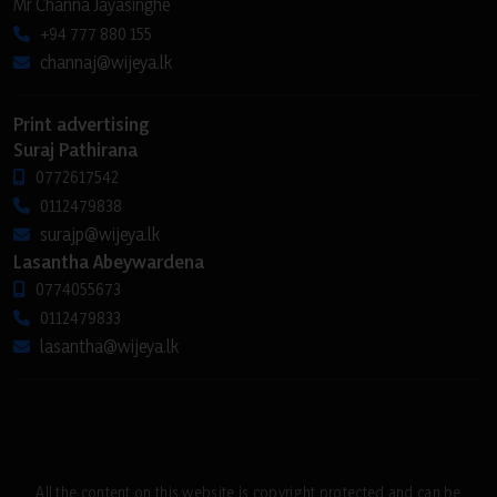
Mr Channa Jayasinghe
+94 777 880 155
channaj@wijeya.lk
Print advertising
Suraj Pathirana
0772617542
0112479838
surajp@wijeya.lk
Lasantha Abeywardena
0774055673
0112479833
lasantha@wijeya.lk
All the content on this website is copyright protected and can be