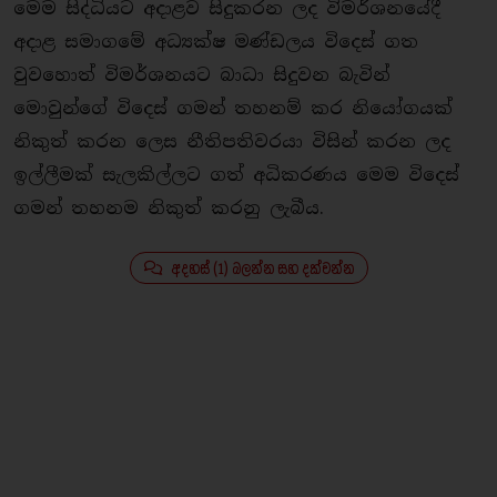
මෙම සිද්ධියට අදාළව සිදුකරන ලද විමර්ශනයේදී
අදාළ සමාගමේ අධ්‍යක්ෂ මණ්ඩලය විදෙස් ගත
වුවහොත් විමර්ශනයට බාධා සිදුවන බැවින්
මොවුන්ගේ විදෙස් ගමන් තහනම් කර නියෝගයක්
නිකුත් කරන ලෙස නීතිපතිවරයා විසින් කරන ලද
ඉල්ලීමක් සැලකිල්ලට ගත් අධිකරණය මෙම විදෙස්
ගමන් තහනම නිකුත් කරනු ලැබීය.
අදහස් (1) බලන්න සහ දක්වන්න