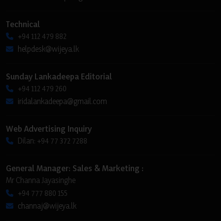
Technical
+94 112 479 882
helpdesk@wijeya.lk
Sunday Lankadeepa Editorial
+94 112 479 260
iridalankadeepa@gmail.com
Web Advertising Inquiry
Dilan: +94 77 372 7288
General Manager: Sales & Marketing :
Mr Channa Jayasinghe
+94 777 880 155
channaj@wijeya.lk