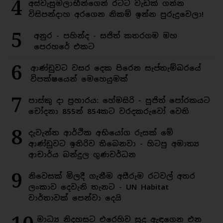
4
අස්වැසුමලාභීන්ගෙන් රටට වැඩක් ගන්න
විසිපන්දාහ අරගෙන නිකම් ඉන්න පුරුදුවෙලා!
5
අනුර - පහින්ද - සජිත් කතරගම මහ
පෙරහරේ එකට
6
ආණ්ඩුවට වසර දෙක පිරෙන සැප්තැම්බරයේ
විපක්ෂයෙන් මෙහෙයුමක්
7
පාස්කු දා ප්‍රහාරය: හේමසිරි - පූජිත් පෝරකයට
චෝදනා 855න් 854කට වරදකරුවෝ වෙති
8
දැවැන්ත ආර්ථික අභියෝග රුසක් මේ
ආණ්ඩුවට ඉතිරිව තිබෙනවා - හිටපු අමාත්‍ය
ආචාර්ය බන්දුල ගුණවර්ධන
9
නිවෙසක් මිලදී ගැනීම අසීරුම රටවල් අතර
ලංකාව දෙවැනි තැනට - UN Habitat
වාර්තාවක් පෙන්වා දෙයි
මාධ්‍ය නිදහසට එරෙහිව සුදු ඇඳගෙන එන