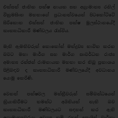
එක්සත් ජාතික පක්ෂ නායක සහ අග්‍රාමාත්‍ය රනිල්
වික්‍රමසිංහ මහතාගේ ප්‍රධානත්වයෙන් පිටකෝට්ටේ
සිරිකොත එක්සත් ජාතික පක්ෂ මූලස්ථානයේදී
කෘත්‍යාධිකාරී මණ්ඩලය රැස්විය.
මැති ඇමතිවරුන් කොකෝන් මත්ද්‍රව්‍ය භාවිත කරන
බවට මහා මාර්ග සහ මාර්ග සංවර්ධන රාජ්‍ය
අමාත්‍ය රන්ජන් රාමනායක මහතා කර තිබූ ප්‍රකාශය
පිළිබඳව ද කෘත්‍යාධිකාරී මණ්ඩලයේදී අවධානය
යොමු කෙරිණි.
වෙනත් පක්ෂවල මන්ත්‍රීවරුන් සම්බන්ධයෙන්
ක්‍රියාකිරීමට තමන්ට අයිතියක් නැති බව
කෘත්‍යාධිකාරී මණ්ඩලයට සඳහන් කර ඇති
අග්‍රාමාත්‍යවරයා අවශ්‍ය නම් රහස් පොලිස් වාර්තා