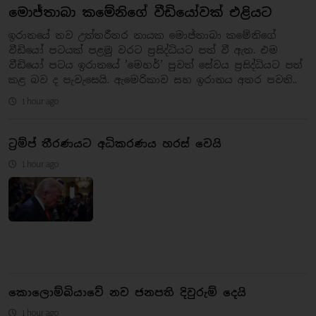
මොජ්තාබා කමේනිගේ වීඩියෝවක් එළියට
ඉරානයේ නව උත්තරීතර නායක මොජ්තාබා කමේනිගේ
වීඩියෝ පටයක් පළමු වරට ප්‍රසිද්ධියට පත් වී ඇත. එම
වීඩියෝ පටය ඉරානයේ ’මෙහර්’ පුවත් සේවය ප්‍රසිද්ධියට පත්
කළ බව ද පැවැසෙයි. ඇමෙරිකාව සහ ඉරානය අතර පවති..
1 hour ago
ට්‍රම්ප් තීරණයට අධිකරණය හරස් වෙයි
1 hour ago
කොලොම්බියාවේ නව ජනපති දිවුරුම් දෙයි
1 hour ago