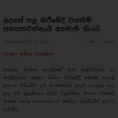
අදහස් පළ කිරීමේදී වගකීම්
සහගතවන්නැයි අගමැති කියයි
-
2019 පෙබරවාරි 27 | ප.ව. 02:50
Share
6
(අංජුල මහික වීරරත්න)
එක්සත් ජාතික පෙරමුණේ මැති ඇමතිවරුන් හා
මන්ත්‍රීවරුන් ජනතා සේවය කිරීමේදී මෙන්ම අදහස්
ප්‍රකාශ කිරීමේදී දැඩි වගකීමෙන් යුතුව කටයුතු කළ
යුතු බව අග්‍රාමාත්‍ය රනිල් වික්‍රමසිංහ මහතා එක්සත්
ජාතික පක්ෂ කෘත්‍යාධිකාරී මණ්ඩල රැස්වීමේදී අද(27)
පැවසීය.