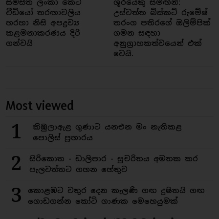
සමස්ත ලංකා කෙටි
ශූරයෙකු සමඟින්:
වීඩියෝ තරඟාවලිය
උස්වත්ත බිස්කට් රුමේෂ්
හරහා නිසි අපද්‍රව්‍ය
තරංග පතිරගේ ඔලිම්පික්
කළමනාකරණය දිරි
ගමන සඳහා
ගන්වයි
අනුග්‍රාහකත්වයෙන් එක්
වෙයි.
Most viewed
1
කිඹුලාඇළ ගුණාට යනඑන මං නැතිකළ
පොලිස් ප්‍රහාරය
2
සිරිකොත - ඩාලිපාර - සුචරිතය අමතක කර
පැලවත්තට ගහන හේතුව
3
කොළඹට වතුර දෙන කැලණි ගඟ දුෂිතයි ගඟ
ගොඩගන්න කෝටි ගාණක මෙහෙයුමක්