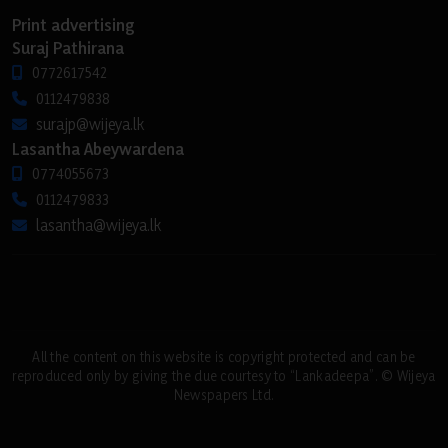
Print advertising
Suraj Pathirana
0772617542
0112479838
surajp@wijeya.lk
Lasantha Abeywardena
0774055673
0112479833
lasantha@wijeya.lk
All the content on this website is copyright protected and can be
reproduced only by giving the due courtesy to “Lankadeepa”. © Wijeya
Newspapers Ltd.