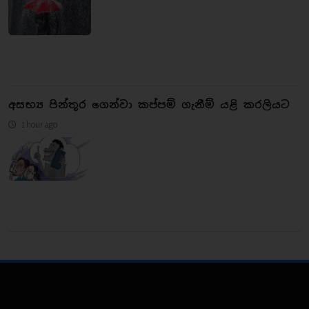
අසභ්‍ය පින්තූර ගෙන්වා කප්පම් ගැනීම් යළි කරලියට
1 hour ago