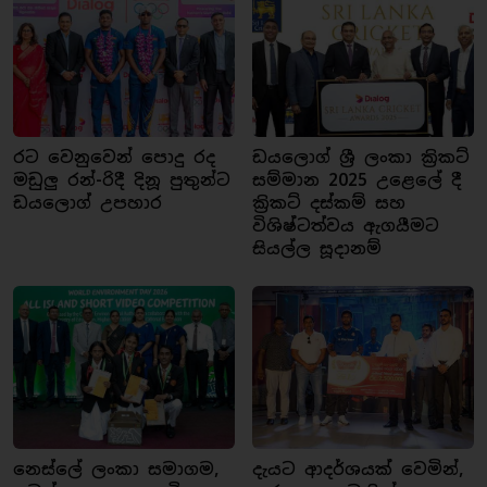
රට වෙනුවෙන් පොදු රද
ඩයලොග් ශ්‍රී ලංකා ක්‍රිකට්
මඩුලු රන්-රිදී දිනූ පුතුන්ට
සම්මාන 2025 උළෙලේ දී
ඩයලොග් උපහාර
ක්‍රිකට් දස්කම් සහ
විශිෂ්ටත්වය ඇගයීමට
සියල්ල සූදානම්
නෙස්ලේ ලංකා සමාගම,
දැයට ආදර්ශයක් වෙමින්,