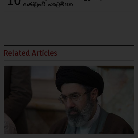
10
ආණ්ඩුවේ කෙටුම්පත
Related Articles