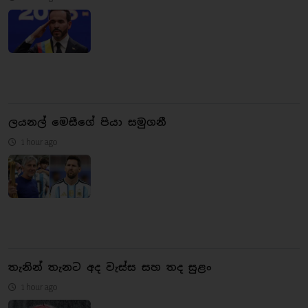
ලයනල් මෙසීගේ පියා සමුගනී
1 hour ago
තැනින් තැනට අද වැස්ස සහ තද සුළං
1 hour ago