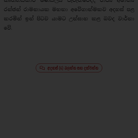
කෘත්‍යාධිකාරී මණ්ඩලය පැවැත්වෙද්දී රාජ්‍ය අමාත්‍ය
රන්ජන් රාමනායක මහතා අවේගාත්මකව අදහස් පළ
කරමින් ඉන් පිටව යාමට උත්සාහ කළ බවද වාර්තා
වේ.
අදහස් (6) බලන්න සහ දක්වන්න