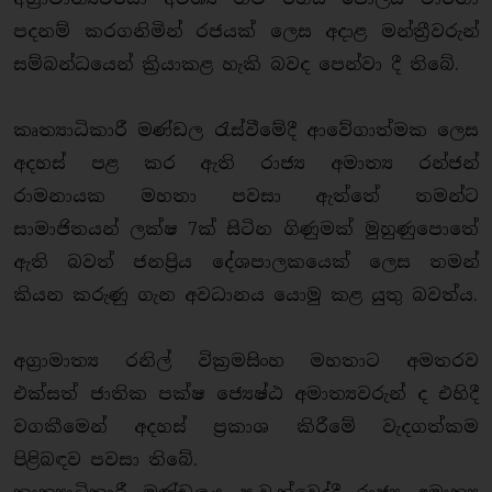
පදනම් කරගනිමින් රජයක් ලෙස අදාළ මන්ත්‍රීවරුන්
සම්බන්ධයෙන් ක්‍රියාකළ හැකි බවද පෙන්වා දී තිබේ.
කෘත්‍යාධිකාරී මණ්ඩල රැස්වීමේදී ආවේගාත්මක ලෙස
අදහස් පළ කර ඇති රාජ්‍ය අමාත්‍ය රන්ජන්
රාමනායක මහතා පවසා ඇත්තේ තමන්ට
සාමාජිතයන් ලක්ෂ 7ක් සිටින ගිණුමක් මුහුණුපොතේ
ඇති බවත් ජනප්‍රිය දේශපාලකයෙක් ලෙස තමන්
කියන කරුණු ගැන අවධානය යොමු කළ යුතු බවත්ය.
අග්‍රාමාත්‍ය රනිල් වික්‍රමසිංහ මහතාට අමතරව
එක්සත් ජාතික පක්ෂ ජ්‍යෙෂ්ඨ අමාත්‍යවරුන් ද එහිදී
වගකීමෙන් අදහස් ප්‍රකාශ කිරීමේ වැදගත්කම
පිළිබඳව පවසා තිබේ.