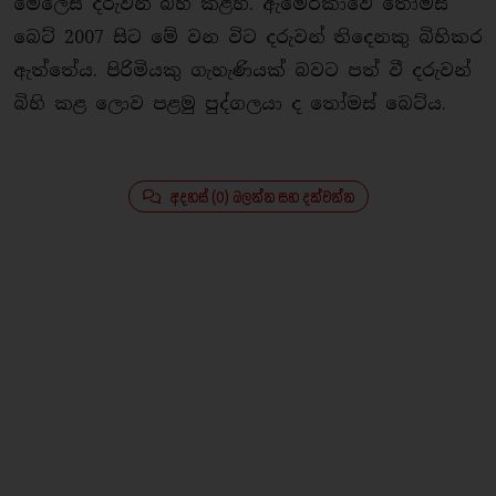
මෙලෙස දරුවන් බිහි කළහ. ඇමෙරිකාවේ තෝමස්
බෙට් 2007 සිට මේ වන විට දරුවන් තිදෙනකු බිහිකර
ඇත්තේය. පිරිමියකු ගැහැණියක් බවට පත් වී දරුවන්
බිහි කළ ලොව පළමු පුද්ගලයා ද තෝමස් බෙට්ය.
අදහස් (0) බලන්න සහ දක්වන්න