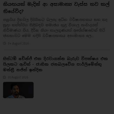
නියඟයක් මැදින් ආ අසාමාන්‍ය වැස්ස තව කල්
තියේවිද?
​පසුගිය දිනවල දිවයිනට බලපෑ අධික වර්ෂාපතනය සහ තද
සුළං තත්ත්වය පිළිබඳව සමාජය තුළ විශාල සංවාදයක්
නිර්මාණය විය. දීර්ඝ නියං කාලගුණයක් අපේක්ෂාවෙන් සිටි
ජනතාවට මෙම හදිසි වර්ෂාපතනය අසාමාන්‍ය ලෙ..
04 August 2026
සිස්ටම් චේන්ජ් එක දිරවාගන්න බැරුව විපක්ෂය එක
පිලකට ඇවිත් - ජාතික ජනබලවේග පාර්ලිමේන්තු
මන්ත්‍රී නජිත් ඉන්දික
01 August 2026