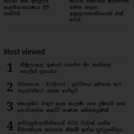
හරහා නිසි අපද්‍රව්‍ය
තරංග පතිරගේ ඔලිම්පික්
කළමනාකරණය දිරි
ගමන සඳහා
ගන්වයි
අනුග්‍රාහකත්වයෙන් එක්
වෙයි.
Most viewed
1
කිඹුලාඇළ ගුණාට යනඑන මං නැතිකළ
පොලිස් ප්‍රහාරය
2
සිරිකොත - ඩාලිපාර - සුචරිතය අමතක කර
පැලවත්තට ගහන හේතුව
3
කොළඹට වතුර දෙන කැලණි ගඟ දුෂිතයි ගඟ
ගොඩගන්න කෝටි ගාණක මෙහෙයුමක්
4
අස්වැසුමලාභීන්ගෙන් රටට වැඩක් ගන්න
විසිපන්දාහ අරගෙන නිකම් ඉන්න පුරුදුවෙලා!