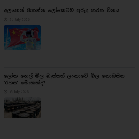
අලුතෙන් හිතන්න ලෝකෙටම පුරුදු කරන චීනය
20 July 2026
ලෝක තෙල් මිල බැස්සත් ලංකාවේ මිල නොබසින
‘රහස’ මොකක්ද?
13 July 2026