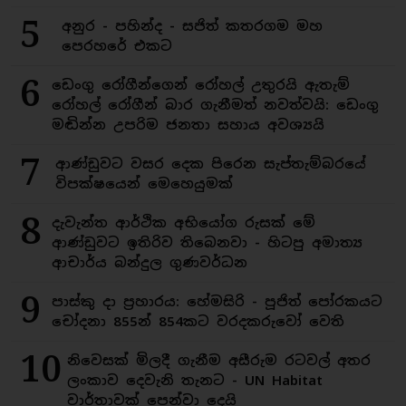
5
අනුර - පහින්ද - සජිත් කතරගම මහ
පෙරහරේ එකට
6
ඩෙංගු රෝගීන්ගෙන් රෝහල් උතුරයි ඇතැම්
රෝහල් රෝගීන් බාර ගැනීමත් නවත්වයි: ඩෙංගු
මඬින්න උපරිම ජනතා සහාය අවශ්‍යයි
7
ආණ්ඩුවට වසර දෙක පිරෙන සැප්තැම්බරයේ
විපක්ෂයෙන් මෙහෙයුමක්
8
දැවැන්ත ආර්ථික අභියෝග රුසක් මේ
ආණ්ඩුවට ඉතිරිව තිබෙනවා - හිටපු අමාත්‍ය
ආචාර්ය බන්දුල ගුණවර්ධන
9
පාස්කු දා ප්‍රහාරය: හේමසිරි - පූජිත් පෝරකයට
චෝදනා 855න් 854කට වරදකරුවෝ වෙති
10
නිවෙසක් මිලදී ගැනීම අසීරුම රටවල් අතර
ලංකාව දෙවැනි තැනට - UN Habitat
වාර්තාවක් පෙන්වා දෙයි