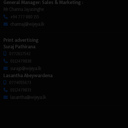
General Manager: Sales & Marketing :
Mr Channa Jayasinghe
+94 777 880 155
channaj@wijeya.lk
Print advertising
Suraj Pathirana
0772617542
0112479838
surajp@wijeya.lk
Lasantha Abeywardena
0774055673
0112479833
lasantha@wijeya.lk