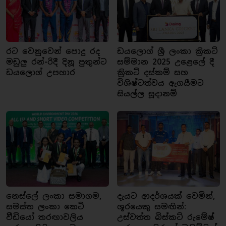
රට වෙනුවෙන් පොදු රද
ඩයලොග් ශ්‍රී ලංකා ක්‍රිකට්
මඩුලු රන්-රිදී දිනූ පුතුන්ට
සම්මාන 2025 උළෙලේ දී
ඩයලොග් උපහාර
ක්‍රිකට් දස්කම් සහ
විශිෂ්ටත්වය ඇගයීමට
සියල්ල සූදානම්
නෙස්ලේ ලංකා සමාගම,
දැයට ආදර්ශයක් වෙමින්,
සමස්ත ලංකා කෙටි
ශූරයෙකු සමඟින්:
වීඩියෝ තරඟාවලිය
උස්වත්ත බිස්කට් රුමේෂ්