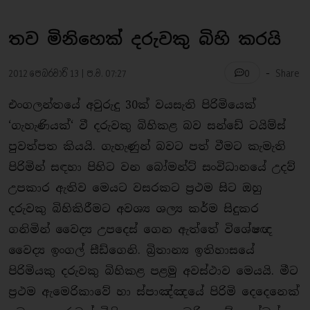
තව මිනිහෙක් දරුවකු බිහි කරයි
-
2012 පෙබරවාරි 13 | ප.ව. 07:27
Share
0
එංගලන්තයේ අවුරුදු 30ක් වයසැති පිරිමියෙක්
‘ගැහැණියක්‘ වී දරුවකු බිහිකළ බව සන්ඩේ ටයිම්ස්
පුවත්පත කියයි. ගැහැණුන් බවට පත් වීමට කැමැති
පිරිමින් සඳහා පිහිට වන බෝමන්ට් සංවිධානයේ උදව්
උපකාර ඇතිව මෙයට වසරකට ප්‍රථම සිට ඔහු
දරුවකු බිහිකිරීමට අවශ්‍ය ශල්‍ය කර්ම සිදුකර
ගනිමින් වෛද්‍ය උපදෙස් ගෙන ඇත්තේ විශේෂඥ
වෛද්‍ය ඉංගල් සීඩ්ගෙනි. බ්‍රිතාන්‍ය ඉතිහාසයේ
පිරිමියකු දරුවකු බිහිකළ පළමු අවස්ථාව මෙයයි. මීට
ප්‍රථම ඇමෙරිකාවේ හා ස්පාඤ්ඤයේ පිරිමි දෙදෙනෙක්