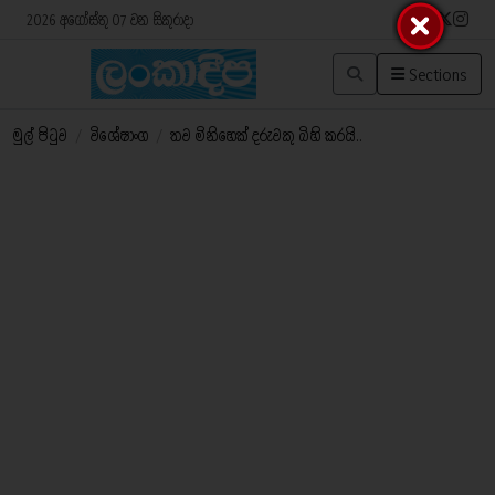
2026 අගෝස්තු 07 වන සිකුරාදා
Sections
මුල් පිටුව
/
විශේෂාංග
/
තව මිනිහෙක් දරුවකු බිහි කරයි..