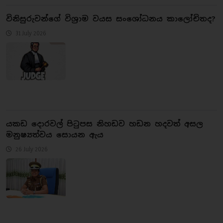
​විනිසුරුවන්ගේ විශ්‍රාම වයස සංශෝධනය කාලෝචිතද?
31 July 2026
යකඩ දොරවල් පිටුපස නිහඩව හඩන හදවත් අසල
මනුෂ්‍යත්වය සොයන ඇය
26 July 2026