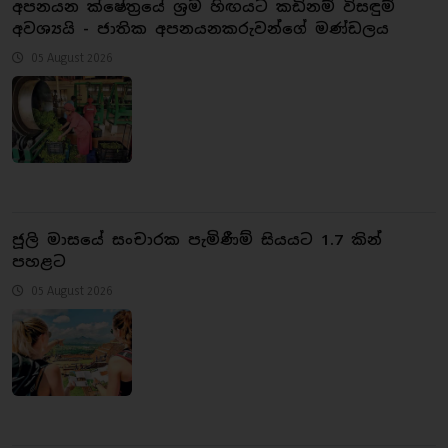
අපනයන ක්ෂේත්‍රයේ ශ්‍රම හිඟයට කඩිනම් විසඳුම්
අවශ්‍යයි - ජාතික අපනයනකරුවන්ගේ මණ්ඩලය
05 August 2026
ජූලි මාසයේ සංචාරක පැමිණීම් සියයට 1.7 කින්
පහළට
05 August 2026