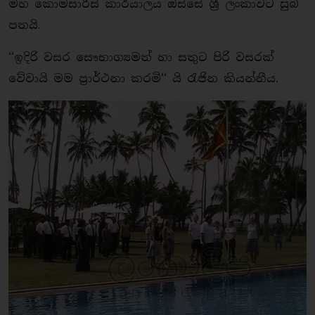
මහ කොමසාරිස් කාර්යාලය ඔස්සේ ශ්‍රී ලංකාවට සුබ
පතයි.
‘‘ඉදිරි වසර සෞභාග්‍යමත් හා සතුට පිරි වසරක්
වේවායි මම ප්‍රාර්ථනා කරමි‘‘ යි රැජින කියන්නීය.