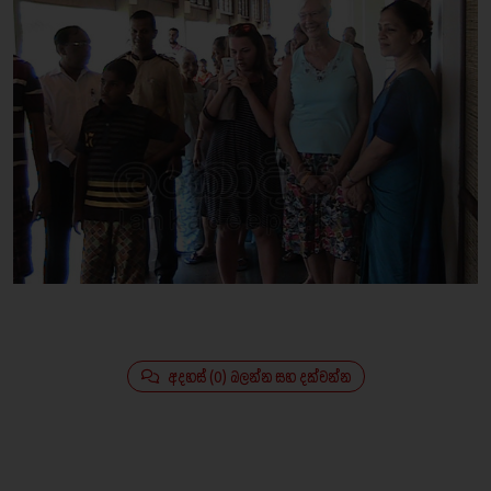
අදහස් (0) බලන්න සහ දක්වන්න