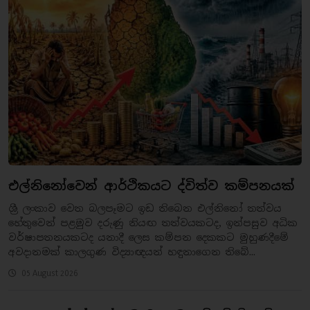
එල්නිනෝවෙන් ආර්ථිකයට ද්විත්ව කම්පනයක්
ශ්‍රී ලංකාව වෙත බලපෑමට ඉඩ තිබෙන එල්නිනෝ තත්වය
හේතුවෙන් පළමුව දරුණු නියඟ තත්වයකටද, ඉන්පසුව අධික
වර්ෂාපතනයකටද යනාදී ලෙස කම්පන දෙකකට මුහුණදීමේ
අවදානමක් කාලගුණ විද්‍යාඥයන් හඳුනාගෙන තිබේ...
05 August 2026