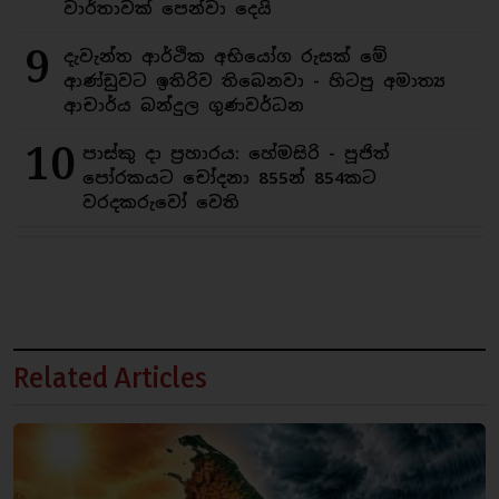
වාර්තාවක් පෙන්වා දෙයි
9
දැවැන්ත ආර්ථික අභියෝග රුසක් මේ
ආණ්ඩුවට ඉතිරිව තිබෙනවා - හිටපු අමාත්‍ය
ආචාර්ය බන්දුල ගුණවර්ධන
10
පාස්කු දා ප්‍රහාරය: හේමසිරි - පූජිත්
පෝරකයට චෝදනා 855න් 854කට
වරදකරුවෝ වෙති
Related Articles